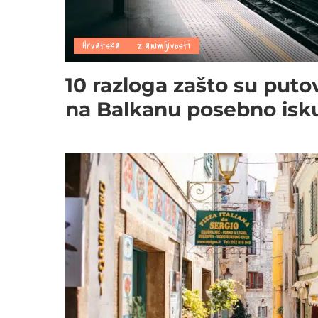
Hrvatska
Zanimljivosti
10 razloga zašto su put
na Balkanu posebno isk