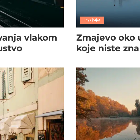
Hrvatska
ovanja vlakom
Zmajevo oko u
ustvo
koje niste znal