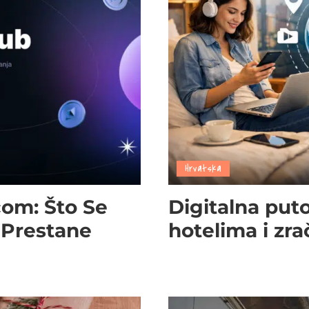
Hrvatska
com: Što Se
Digitalna puto
 Prestane
hotelima i zr