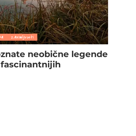
ka
Zanimljivosti
oznate neobične legende
fascinantnijih