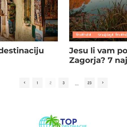
Hrvatska
Središnja Hrvats
 destinaciju
Jesu li vam p
Zagorja? 7 naj
…
1
2
3
23