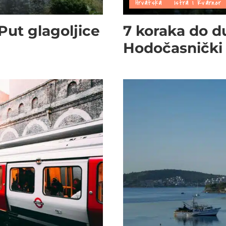
Hrvatska
Istra i Kvarner
 Put glagoljice
7 koraka do d
Hodočasnički 