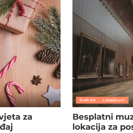
Hrvatska
Zanimljivosti
vjeta za
Besplatni muze
đaj
lokacija za pos