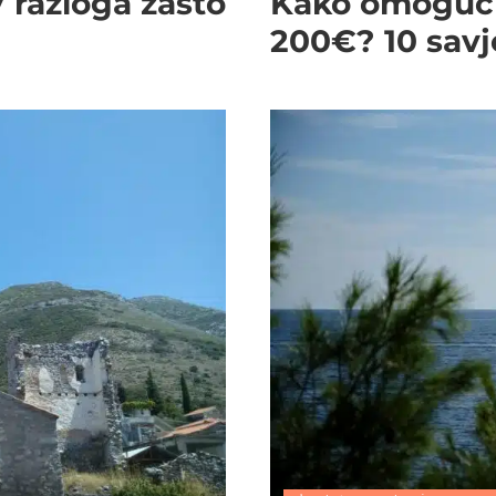
 razloga zašto
Kako omogući
200€? 10 savj