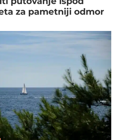
ti putovanje ispod
eta za pametniji odmor