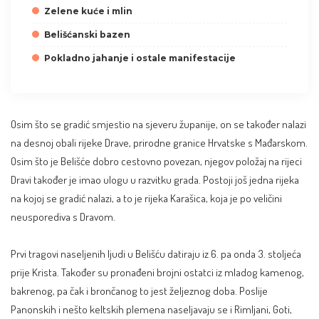
Zelene kuće i mlin
Belišćanski bazen
Pokladno jahanje i ostale manifestacije
Osim što se gradić smjestio na sjeveru županije, on se također nalazi
na desnoj obali rijeke Drave, prirodne granice Hrvatske s Mađarskom.
Osim što je Belišće dobro cestovno povezan, njegov položaj na rijeci
Dravi također je imao ulogu u razvitku grada. Postoji još jedna rijeka
na kojoj se gradić nalazi, a to je rijeka Karašica, koja je po veličini
neusporediva s Dravom.
Prvi tragovi naseljenih ljudi u Belišću datiraju iz 6. pa onda 3. stoljeća
prije Krista. Također su pronađeni brojni ostatci iz mladog kamenog,
bakrenog, pa čak i brončanog to jest željeznog doba. Poslije
Panonskih i nešto keltskih plemena naseljavaju se i Rimljani, Goti,