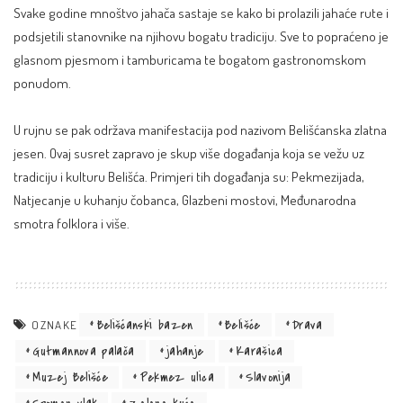
Svake godine mnoštvo jahača sastaje se kako bi prolazili jahaće rute i
podsjetili stanovnike na njihovu bogatu tradiciju. Sve to popraćeno je
glasnom pjesmom i tamburicama te bogatom gastronomskom
ponudom.
U rujnu se pak održava manifestacija pod nazivom Belišćanska zlatna
jesen. Ovaj susret zapravo je skup više događanja koja se vežu uz
tradiciju i kulturu Belišća. Primjeri tih događanja su: Pekmezijada,
Natjecanje u kuhanju čobanca, Glazbeni mostovi, Međunarodna
smotra folklora i više.
Belišćanski bazen
Belišće
Drava
OZNAKE
Gutmannova palača
jahanje
Karašica
Muzej Belišće
Pekmez ulica
Slavonija