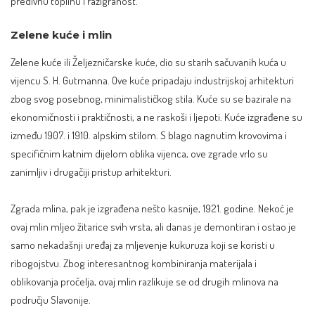
predivnu toplinu i razigranost.
Zelene kuće i mlin
Zelene kuće ili Željezničarske kuće, dio su starih sačuvanih kuća u
vijencu S. H. Gutmanna. Ove kuće pripadaju industrijskoj arhitekturi
zbog svog posebnog, minimalističkog stila. Kuće su se bazirale na
ekonomičnosti i praktičnosti, a ne raskoši i ljepoti. Kuće izgrađene su
između 1907. i 1910. alpskim stilom. S blago nagnutim krovovima i
specifičnim katnim dijelom oblika vijenca, ove zgrade vrlo su
zanimljiv i drugačiji pristup arhitekturi.
Zgrada mlina, pak je izgrađena nešto kasnije, 1921. godine. Nekoć je
ovaj mlin mljeo žitarice svih vrsta, ali danas je demontiran i ostao je
samo nekadašnji uređaj za mljevenje kukuruza koji se koristi u
ribogojstvu. Zbog interesantnog kombiniranja materijala i
oblikovanja pročelja, ovaj mlin razlikuje se od drugih mlinova na
području Slavonije.