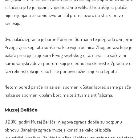
zaštićena je te je njezina vrijednost vrlo velika. Unutrašnjost palače
nije mijenjana te se vidi izvoran stil prema uzoru na stilski pravu
secesiju.
Ovu palaču izgradio je barun Edmund Gutmann te je zgrada u vrijeme
Prvog svjetskog rata korištena kao vojna bolnica. Zbog poraza koje je
palača pretrpjela tijekom Prvog svjetskog rata, danas su sačuvani
samo vanjski zidovi i podrum koji je ujedno bio sklonište. Zgrada je u
fazi rekonstrukcije kako bi se ponovno oživila njezina ljepota.
Netom pored palače nalazi se i spomenik Gater. Ispred same palače
nalazi se spomenik palim borcima te žrtvama antifašizma.
Muzej Belišće
U 2016. godini Muzej Belišća i njegova zgrada dobile su potpunu
obnovu. Današnja zgrada muzeja koristi se kako bi izložila
industrijsku baštinu Belišća i okolice. U sklopu muzeja nalazi se i stara