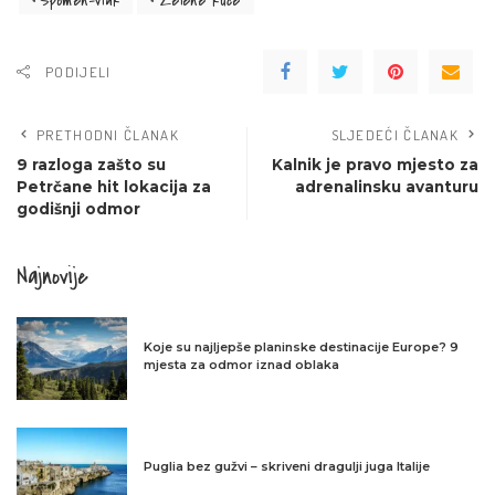
Spomen-vlak
Zelene kuće
PODIJELI
PRETHODNI ČLANAK
SLJEDEĆI ČLANAK
9 razloga zašto su
Kalnik je pravo mjesto za
Petrčane hit lokacija za
adrenalinsku avanturu
godišnji odmor
Najnovije
Koje su najljepše planinske destinacije Europe? 9
mjesta za odmor iznad oblaka
Puglia bez gužvi – skriveni dragulji juga Italije