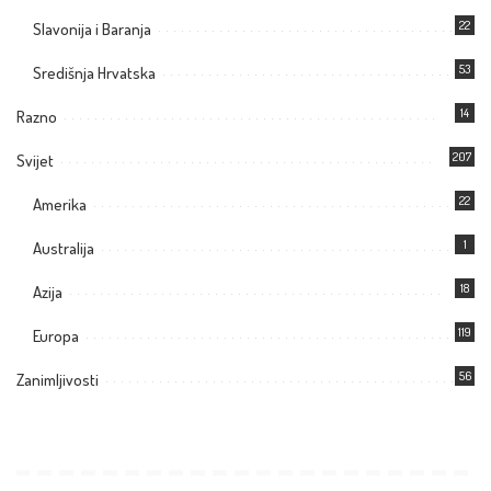
22
Slavonija i Baranja
53
Središnja Hrvatska
14
Razno
207
Svijet
22
Amerika
1
Australija
18
Azija
119
Europa
56
Zanimljivosti