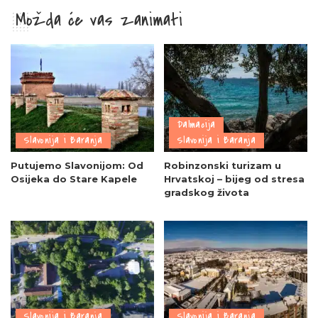
Možda će vas zanimati
Dalmacija
Slavonija i Baranja
Slavonija i Baranja
Putujemo Slavonijom: Od
Robinzonski turizam u
Osijeka do Stare Kapele
Hrvatskoj – bijeg od stresa
gradskog života
Slavonija i Baranja
Slavonija i Baranja