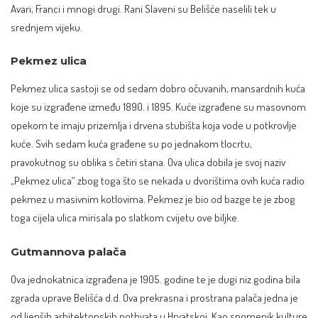
Avari, Franci i mnogi drugi. Rani Slaveni su Belišće naselili tek u
srednjem vijeku.
Pekmez ulica
Pekmez ulica sastoji se od sedam dobro očuvanih, mansardnih kuća
koje su izgrađene između 1890. i 1895. Kuće izgrađene su masovnom
opekom te imaju prizemlja i drvena stubišta koja vode u potkrovlje
kuće. Svih sedam kuća građene su po jednakom tlocrtu,
pravokutnog su oblika s četiri stana. Ova ulica dobila je svoj naziv
„Pekmez ulica“ zbog toga što se nekada u dvorištima ovih kuća radio
pekmez u masivnim kotlovima. Pekmez je bio od bazge te je zbog
toga cijela ulica mirisala po slatkom cvijetu ove biljke.
Gutmannova palača
Ova jednokatnica izgrađena je 1905. godine te je dugi niz godina bila
zgrada uprave Belišća d.d. Ova prekrasna i prostrana palača jedna je
od ljepših arhitektonskih pothvata u Hrvatskoj. Kao spomenik kulture