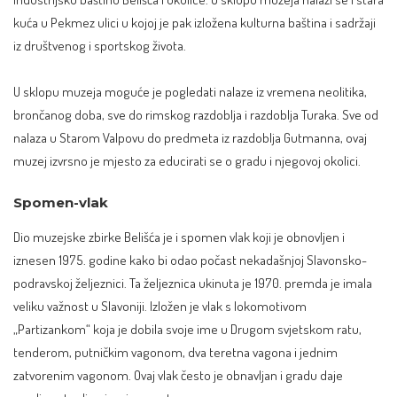
kuća u Pekmez ulici u kojoj je pak izložena kulturna baština i sadržaji
iz društvenog i sportskog života.
U sklopu muzeja moguće je pogledati nalaze iz vremena neolitika,
brončanog doba, sve do rimskog razdoblja i razdoblja Turaka. Sve od
nalaza u Starom Valpovu do predmeta iz razdoblja Gutmanna, ovaj
muzej izvrsno je mjesto za educirati se o gradu i njegovoj okolici.
Spomen-vlak
Dio muzejske zbirke Belišća je i spomen vlak koji je obnovljen i
iznesen 1975. godine kako bi odao počast nekadašnjoj Slavonsko-
podravskoj željeznici. Ta željeznica ukinuta je 1970. premda je imala
veliku važnost u Slavoniji. Izložen je vlak s lokomotivom
„Partizankom“ koja je dobila svoje ime u Drugom svjetskom ratu,
tenderom, putničkim vagonom, dva teretna vagona i jednim
zatvorenim vagonom. Ovaj vlak često je obnavljan i gradu daje