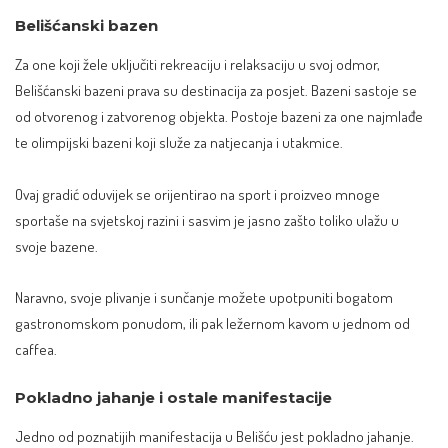
Belišćanski bazen
Za one koji žele uključiti rekreaciju i relaksaciju u svoj odmor,
Belišćanski bazeni prava su destinacija za posjet. Bazeni sastoje se
od otvorenog i zatvorenog objekta. Postoje bazeni za one najmlađe
te olimpijski bazeni koji služe za natjecanja i utakmice.
Ovaj gradić oduvijek se orijentirao na sport i proizveo mnoge
sportaše na svjetskoj razini i sasvim je jasno zašto toliko ulažu u
svoje bazene.
Naravno, svoje plivanje i sunčanje možete upotpuniti bogatom
gastronomskom ponudom, ili pak ležernom kavom u jednom od
caffea.
Pokladno jahanje i ostale manifestacije
Jedno od poznatijih manifestacija u Belišću jest pokladno jahanje.