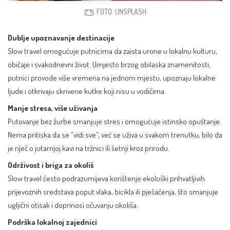
FOTO: UNSPLASH
Dublje upoznavanje destinacije
Slow travel omogućuje putnicima da zaista urone u lokalnu kulturu,
običaje i svakodnevni život. Umjesto brzog obilaska znamenitosti,
putnici provode više vremena na jednom mjestu, upoznaju lokalne
ljude i otkrivaju skrivene kutke koji nisu u vodičima.
Manje stresa, više uživanja
Putovanje bez žurbe smanjuje stres i omogućuje istinsko opuštanje.
Nema pritiska da se “vidi sve”, već se uživa u svakom trenutku, bilo da
je riječ o jutarnjoj kavi na tržnici ili šetnji kroz prirodu.
Održivost i briga za okoliš
Slow travel često podrazumijeva korištenje ekološki prihvatljivih
prijevoznih sredstava poput vlaka, bicikla ili pješačenja, što smanjuje
ugljični otisak i doprinosi očuvanju okoliša.
Podrška lokalnoj zajednici