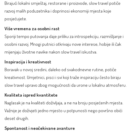
Birajući lokalni smještaj, restorane i proizvode, slow travel potiče
razvoj malih poduzetnika i doprinosi ekonomiji mjesta koje
posjećujete.
Više vremena za osobni rast
Sporiji tempo putovanja daje priliku za introspekciju, razmišljanje i
osobni razvoj. Mnogi putnici otkrivaju nove interese, hobije ili čak
mijenjaju životne navike nakon slow travel iskustva.
Inspiracija i kreativnost
Boravak u novoj sredini, daleko od svakodnevne rutine, potiče
kreativnost. Umjetnici, pisci i svi koji traže inspiraciju često biraju
slow travel upravo zbog mogućnosti da urone u lokalnu atmosferu.
Kvaliteta ispred kvantitete
Naglasak je na kvaliteti doživljaja, a ne na broju posjećenih mjesta.
Važnije je doživjeti jedno mjesto u potpunosti nego površno obići
deset drugih.
Spontanost i neočekivane avanture