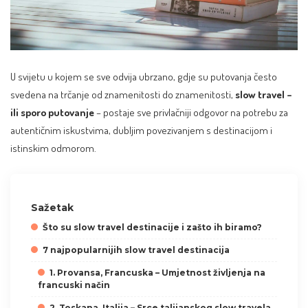
U svijetu u kojem se sve odvija ubrzano, gdje su putovanja često
svedena na trčanje od znamenitosti do znamenitosti,
slow travel –
ili sporo putovanje
– postaje sve privlačniji odgovor na potrebu za
autentičnim iskustvima, dubljim povezivanjem s destinacijom i
istinskim odmorom.
Sažetak
Što su slow travel destinacije i zašto ih biramo?
7 najpopularnijih slow travel destinacija
1. Provansa, Francuska – Umjetnost življenja na
francuski način
2. Toskana, Italija – Srce talijanskog slow travela