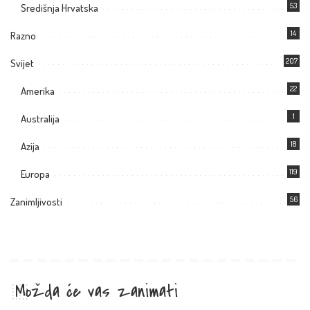
53
Središnja Hrvatska
14
Razno
207
Svijet
22
Amerika
1
Australija
18
Azija
119
Europa
56
Zanimljivosti
Možda će vas zanimati