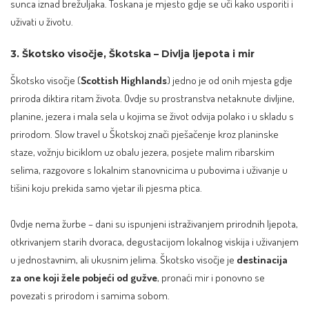
sunca iznad brežuljaka. Toskana je mjesto gdje se uči kako usporiti i
uživati u životu.
3. Škotsko visočje, Škotska – Divlja ljepota i mir
Škotsko visočje (
Scottish Highlands
) jedno je od onih mjesta gdje
priroda diktira ritam života. Ovdje su prostranstva netaknute divljine,
planine, jezera i mala sela u kojima se život odvija polako i u skladu s
prirodom. Slow travel u Škotskoj znači pješačenje kroz planinske
staze, vožnju biciklom uz obalu jezera, posjete malim ribarskim
selima, razgovore s lokalnim stanovnicima u pubovima i uživanje u
tišini koju prekida samo vjetar ili pjesma ptica.
Ovdje nema žurbe – dani su ispunjeni istraživanjem prirodnih ljepota,
otkrivanjem starih dvoraca, degustacijom lokalnog viskija i uživanjem
u jednostavnim, ali ukusnim jelima. Škotsko visočje je
destinacija
za one koji žele pobjeći od gužve
, pronaći mir i ponovno se
povezati s prirodom i samima sobom.