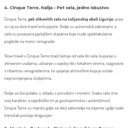
4. Cinque Terre, Italija – Pet sela, jedno iskustvo
Cinque Terre,
pet slikovitih sela na talijanskoj obali Ligurije
, pravi
su raj za slow travel entuzijaste. Ovdje su automobili zabranjeni, a
sela su povezana pješačkim stazama koje nude spektakularne
poglede na more i vinograde.
Slow travel u Cinque Terre znači šetnje od sela do sela, kupanje u
skrivenim uvalama, uživanje u svježoj ribi i lokalnim vinima, razgovore
s ribarima i vinogradarima, te upijanje atmosfere koja je ostala
nepromijenjena stoljećima.
Ovdje se živi polako, u skladu s prirodom i morem. Svako selo ima
svoj karakter, a zajedničko im je gostoprimstvo i autentičnost.
Cinque Terre su mjesto gdje se lako zaboravlja na vrijeme i gdje svaki
trenutak postaje dragocjen.