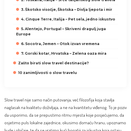
3. Škotsko visočje, Škotska – Divlja ljepota i mir
4. Cinque Terre, Italija – Pet sela, jedno iskustvo
5. Alentejo, Portugal – Skriveni dragulj juga
Europe
6. Socotra, Jemen – Otok izvan vremena
7. Gorski kotar, Hrvatska – Zelena oaza mira
Zašto birati slow travel destinacije?
10 zanimljivosti o slow travelu
Slow travel nije samo način putovanja, već filozofija koja stavlja
naglasak na kvalitetu doživljaja, a ne na kvantitetu viđenog. To je poziv
da usporimo, da se prepustimo ritmu mjesta koje posjećujemo, da
osjetimo puls lokalne zajednice, okusimo domaću hranu, upoznamo
ljude i običaje, te da se vratimo kući bogatiji za iskustva koja ostaju