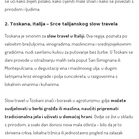
se uči kako živjeti polako, kako cijeniti male stvari i kako se povezati s
prirodom i ljudima.
2. Toskana, Italija – Srce talijanskog slow travela
Toskana je sinonim za
slow travel u Italiji.
Ova regija, poznata po
valovitim brežuljcima, vinogradima, maslinicima i srednjovjekovnim
gradićima, nudi savršenu kulisu za putovanje bez žurbe. U Toskani se
dani provode u istraživanju malih sela poput San Gimignana ili
Montepulciana, u degustaciji vina i maslinovog ulja, u dugim
šetnjama kroz vinograde i polja suncokreta, u razgovorima s
lokalnim vinarima i kuharima.
Slow travel u Toskani znači i boravak u agroturizmu, gdje
možete
sudjelovati u berbi grožđa ili maslina, naučiti pripremati
tradicionalna jela i uživati u domaćoj hrani
. Ovdje se živi u skladu
s prirodom, a svaki dan donosi nova mala otkrića – bilo da je to
skrivena crkva, lokalna tržnica ili jednostavno pogled na zalazak