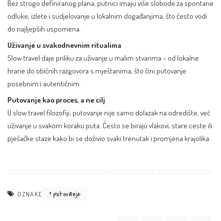
Bez strogo definiranog plana, putnici imaju više slobode za spontane
odluke, izlete i sudjelovanje u lokalnim događanjima, što često vodi
do najljepših uspomena.
Uživanje u svakodnevnim ritualima
Slow travel daje priliku za uživanje u malim stvarima – od lokalne
hrane do običnih razgovora s mještanima, što čini putovanje
posebnim i autentičnim.
Putovanje kao proces, a ne cilj
U slow travel filozofiji, putovanje nije samo dolazak na odredište, već
uživanje u svakom koraku puta. Često se biraju vlakovi, stare ceste ili
pješačke staze kako bi se doživio svaki trenutak i promjena krajolika.
putovanje
OZNAKE