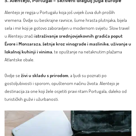
5. Alentejo, Portugal – Skriveni dragulj juga Europe
Alentejo je regija u Portugalu koja još uvijek čuva duh prošlih
vremena. Ovdje su beskrajne ravnice, šume hrasta plutnjaka, bijela
sela i mir koji je gotovo zaboravljen u modernom svijetu. Slow travel
u Alenteju znači
istraživanje srednjovjekovnih gradića poput
Évore i Monsaraza, šetnje kroz vinograde i maslinike, uživanje u
lokalnoj kuhinji i vinima
, te opuštanje na netaknutim plažama
Atlantske obale.
Ovdje se
živi u skladu s prirodom
, a ljudi su poznati po
gostoljubivosti i sporom, opuštenom načinu života. Alentejo je
destinacija za one koji žele osjetiti pravi ritam Portugala, daleko od
turističkih gužvi i užurbanosti.