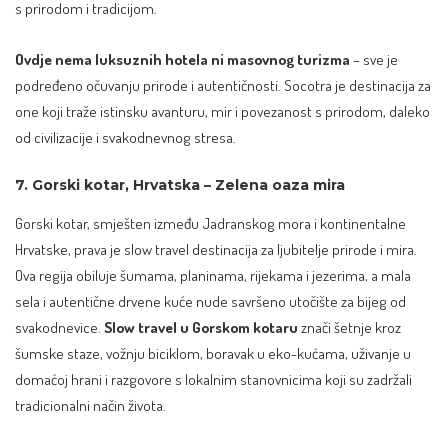
s prirodom i tradicijom.
Ovdje nema luksuznih hotela ni masovnog turizma
– sve je
podređeno očuvanju prirode i autentičnosti. Socotra je destinacija za
one koji traže istinsku avanturu, mir i povezanost s prirodom, daleko
od civilizacije i svakodnevnog stresa.
7. Gorski kotar, Hrvatska – Zelena oaza mira
Gorski kotar, smješten između Jadranskog mora i kontinentalne
Hrvatske, prava je slow travel destinacija za ljubitelje prirode i mira.
Ova regija obiluje šumama, planinama, rijekama i jezerima, a mala
sela i autentične drvene kuće nude savršeno utočište za bijeg od
svakodnevice.
Slow travel u Gorskom kotaru
znači šetnje kroz
šumske staze, vožnju biciklom, boravak u eko-kućama, uživanje u
domaćoj hrani i razgovore s lokalnim stanovnicima koji su zadržali
tradicionalni način života.