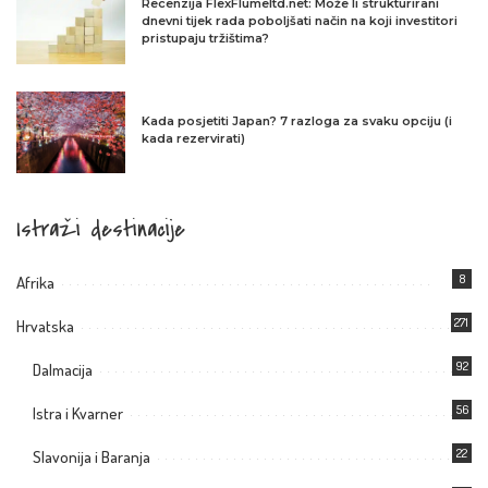
Recenzija FlexFlumeltd.net: Može li strukturirani
dnevni tijek rada poboljšati način na koji investitori
pristupaju tržištima?
Kada posjetiti Japan? 7 razloga za svaku opciju (i
kada rezervirati)
Istraži destinacije
8
Afrika
271
Hrvatska
92
Dalmacija
56
Istra i Kvarner
22
Slavonija i Baranja