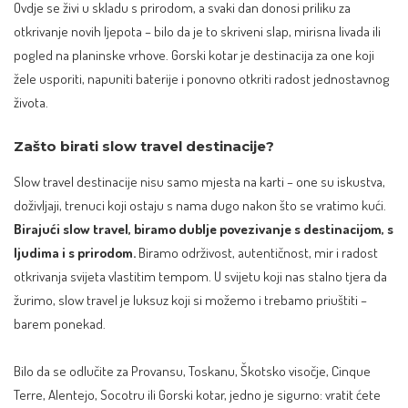
Ovdje se živi u skladu s prirodom, a svaki dan donosi priliku za
otkrivanje novih ljepota – bilo da je to skriveni slap, mirisna livada ili
pogled na planinske vrhove. Gorski kotar je destinacija za one koji
žele usporiti, napuniti baterije i ponovno otkriti radost jednostavnog
života.
Zašto birati slow travel destinacije?
Slow travel destinacije nisu samo mjesta na karti – one su iskustva,
doživljaji, trenuci koji ostaju s nama dugo nakon što se vratimo kući.
Birajući slow travel, biramo dublje povezivanje s destinacijom, s
ljudima i s prirodom.
Biramo održivost, autentičnost, mir i radost
otkrivanja svijeta vlastitim tempom. U svijetu koji nas stalno tjera da
žurimo, slow travel je luksuz koji si možemo i trebamo priuštiti –
barem ponekad.
Bilo da se odlučite za Provansu, Toskanu, Škotsko visočje,
Cinque
Terre
, Alentejo, Socotru ili Gorski kotar, jedno je sigurno: vratit ćete