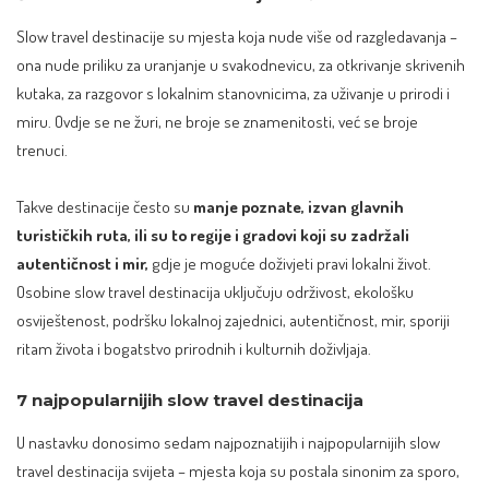
Slow travel destinacije su mjesta koja nude više od razgledavanja –
ona nude priliku za uranjanje u svakodnevicu, za otkrivanje skrivenih
kutaka, za razgovor s lokalnim stanovnicima, za uživanje u prirodi i
miru. Ovdje se ne žuri, ne broje se znamenitosti, već se broje
trenuci.
Takve destinacije često su
manje poznate, izvan glavnih
turističkih ruta, ili su to regije i gradovi koji su zadržali
autentičnost i mir,
gdje je moguće doživjeti pravi lokalni život.
Osobine slow travel destinacija uključuju održivost, ekološku
osviještenost, podršku lokalnoj zajednici, autentičnost, mir, sporiji
ritam života i bogatstvo prirodnih i kulturnih doživljaja.
7 najpopularnijih slow travel destinacija
U nastavku donosimo sedam najpoznatijih i najpopularnijih slow
travel destinacija svijeta – mjesta koja su postala sinonim za sporo,