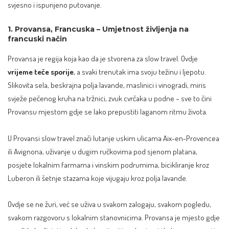
svjesno i ispunjeno putovanje.
1. Provansa, Francuska – Umjetnost življenja na
francuski način
Provansa je regija koja kao da je stvorena za slow travel. Ovdje
vrijeme teče sporije
, a svaki trenutak ima svoju težinu i ljepotu.
Slikovita sela, beskrajna polja lavande, maslinici i vinogradi, miris
svježe pečenog kruha na tržnici, zvuk cvrčaka u podne – sve to čini
Provansu mjestom gdje se lako prepustiti laganom ritmu života.
U Provansi slow travel znači lutanje uskim ulicama Aix-en-Provencea
ili Avignona, uživanje u dugim ručkovima pod sjenom platana,
posjete lokalnim farmama i vinskim podrumima, bicikliranje kroz
Luberon ili šetnje stazama koje vijugaju kroz polja lavande.
Ovdje se ne žuri, već se uživa u svakom zalogaju, svakom pogledu,
svakom razgovoru s lokalnim stanovnicima. Provansa je mjesto gdje