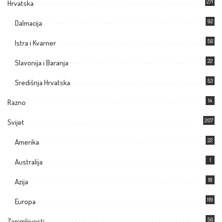
271
Hrvatska
92
Dalmacija
56
Istra i Kvarner
22
Slavonija i Baranja
53
Središnja Hrvatska
14
Razno
207
Svijet
22
Amerika
1
Australija
18
Azija
119
Europa
56
Zanimljivosti