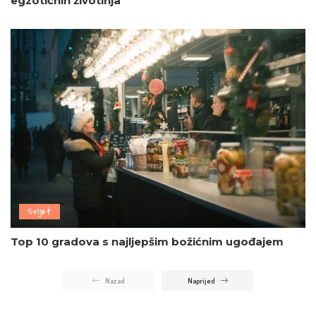
egzotičnih životinja
Svijet
Top 10 gradova s najljepšim božićnim ugođajem
Nazad
Naprijed