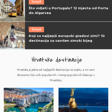
Europa
Što vidjeti u Portugalu? 12 mjesta od Porta
do Algarvea
Europa
Koji su najljepši europski gradovi zimi? 10
destinacija za savršen zimski bijeg
Hrvatske destinacije
Hrvatska je jedna od najljepših destinacija na svijetu, a mi vam
donosimo listu svih popularnih i manje popularnih lokacija u
Hrvatskoj.