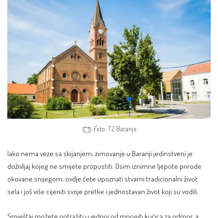
Foto: TZ Baranje
Iako nema veze sa skijanjem, zimovanje u
Baranji
jedinstveni je
doživljaj kojeg ne smijete propustiti. Osim iznimne ljepote prirode
okovane snijegom, ovdje ćete upoznati stvarni tradicionalni život
sela i još više cijeniti svoje pretke i jednostavan život koji su vodili.
Smještaj možete potražiti u jednoj od mnogih kućica za odmor, a