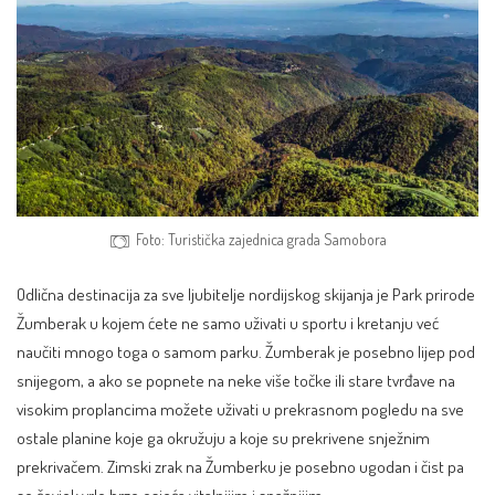
Foto: Turistička zajednica grada Samobora
Odlična destinacija za sve ljubitelje nordijskog skijanja je
Park prirode
Žumberak
u kojem ćete ne samo uživati u sportu i kretanju već
naučiti mnogo toga o samom parku. Žumberak je posebno lijep pod
snijegom, a ako se popnete na neke više točke ili stare tvrđave na
visokim proplancima možete uživati u prekrasnom pogledu na sve
ostale planine
koje ga okružuju a koje su prekrivene snježnim
prekrivačem. Zimski zrak na Žumberku je posebno ugodan i čist pa