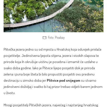
Foto: Pixabay
Plitvička jezera
jedno su od mjesta u Hrvatskoj koja oduvijek privlače
posjetitelje. Jedinstvena ljepota stijena, jezera i visokih slapova te
prirode koja ih okružuje uistinu je posebna i izmamit će uzdahe u
svako doba godine. Iako je Plitvice lijepo posjetiti dok je priroda
zelena i puna boje šteta bi bilo propustiti posjetiti ovu predivnu
destinaciju u zimsko doba jer
Plitvice pod snijegom
su stvarno
jedinstveni doživljaj i svatko bi taj prizor trebao vidjeti barem jednom
u životu.
Mnogi posjetitelji Plitvičkih jezera, najvećeg i najstarijeg hrvatskog