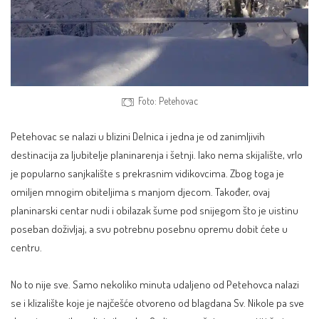
Foto: Petehovac
Petehovac
se nalazi u blizini Delnica i jedna je od zanimljivih
destinacija za ljubitelje planinarenja i šetnji. Iako nema skijalište, vrlo
je popularno sanjkalište s prekrasnim vidikovcima. Zbog toga je
omiljen mnogim obiteljima s manjom djecom. Također, ovaj
planinarski centar nudi i obilazak šume pod snijegom što je uistinu
poseban doživljaj, a svu potrebnu posebnu opremu dobit ćete u
centru.
No to nije sve. Samo nekoliko minuta udaljeno od Petehovca nalazi
se i klizalište koje je najčešće otvoreno od blagdana Sv. Nikole pa sve