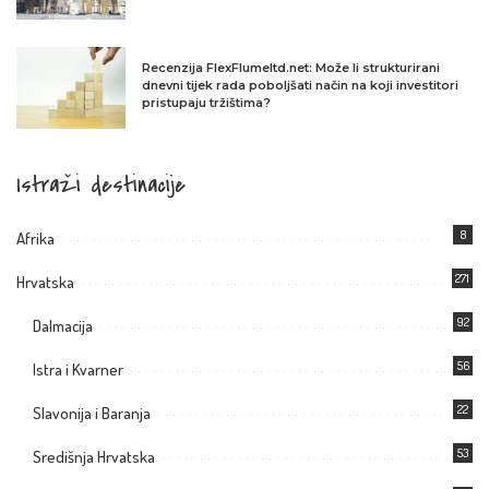
Recenzija FlexFlumeltd.net: Može li strukturirani
dnevni tijek rada poboljšati način na koji investitori
pristupaju tržištima?
Istraži destinacije
8
Afrika
271
Hrvatska
92
Dalmacija
56
Istra i Kvarner
22
Slavonija i Baranja
53
Središnja Hrvatska