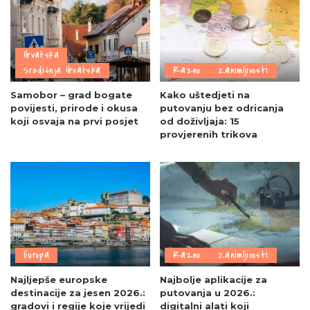
Hrvatska
Središnja Hrvatska
Razno
Zanimljivosti
Samobor – grad bogate
Kako uštedjeti na
povijesti, prirode i okusa
putovanju bez odricanja
koji osvaja na prvi posjet
od doživljaja: 15
provjerenih trikova
Europa
Razno
Zanimljivosti
Najljepše europske
Najbolje aplikacije za
destinacije za jesen 2026.:
putovanja u 2026.:
gradovi i regije koje vrijedi
digitalni alati koji