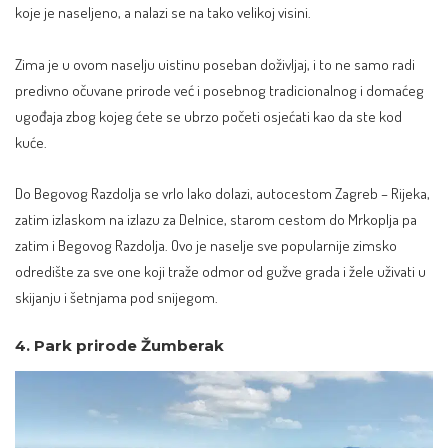
koje je naseljeno, a nalazi se na tako velikoj visini.
Zima je u ovom naselju uistinu poseban doživljaj, i to ne samo radi
predivno očuvane prirode već i posebnog tradicionalnog i domaćeg
ugođaja zbog kojeg ćete se ubrzo početi osjećati kao da ste kod
kuće.
Do Begovog Razdolja se vrlo lako dolazi, autocestom Zagreb – Rijeka,
zatim izlaskom na izlazu za Delnice, starom cestom do Mrkoplja pa
zatim i Begovog Razdolja. Ovo je naselje sve popularnije zimsko
odredište za sve one koji traže odmor od gužve grada i žele uživati u
skijanju i šetnjama pod snijegom.
4. Park prirode Žumberak