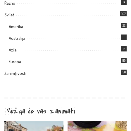
14
Razno
207
Svijet
22
Amerika
1
Australija
18
Azija
119
Europa
56
Zanimljivosti
Možda će vas zanimati