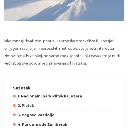
Iako mnogi Hrvati zimi pohrle u europska zimovališta ili u posjet
snijegom zabijeljelih europskih metropola sve je veći interes za
zimovanje u Hrvatskoj, ne samo zbog ljepote koju naša zemlja nudi
već i zbog sve povoljnijeg zimovanja u Hrvatskoj.
Sažetak
1. Nacionalni park Plitvička jezera
2. Platak
3. Begovo Razdolje
4. Park prirode Žumberak