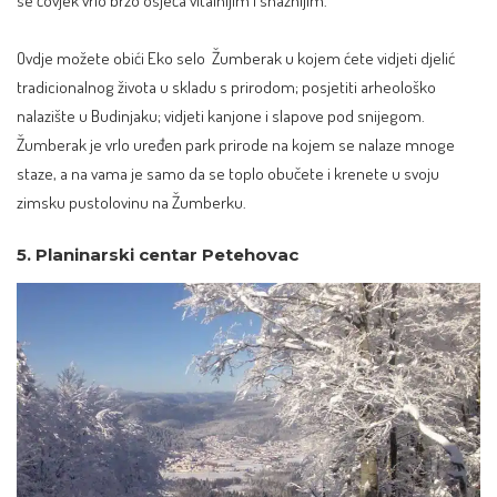
se čovjek vrlo brzo osjeća vitalnijim i snažnijim.
Ovdje možete obići Eko selo Žumberak u kojem ćete vidjeti djelić
tradicionalnog života u skladu s prirodom; posjetiti arheološko
nalazište u Budinjaku; vidjeti kanjone i slapove pod snijegom.
Žumberak je vrlo uređen park prirode na kojem se nalaze mnoge
staze, a na vama je samo da se toplo obučete i krenete u svoju
zimsku pustolovinu na Žumberku.
5. Planinarski centar Petehovac