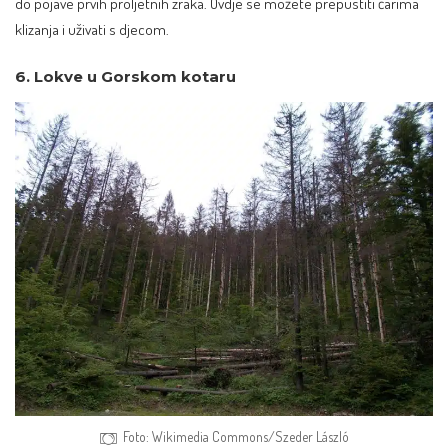
do pojave prvih proljetnih zraka. Ovdje se možete prepustiti čarima
klizanja i uživati s djecom.
6. Lokve u Gorskom kotaru
Foto: Wikimedia Commons/Szeder László