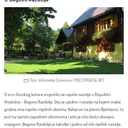
Foto: Wikimedia Commons/ MEETCROATIA_NET
U srcu Gorskog kotara smjestilo se najviše naselje u Republici
Hrvatskoj – Begovo Razdolje. Ovo je ujedno i naselje na kojem svake
godine ima najviše snježnih oborina. Nalazi se na planini Bjelolasici, to
jest na njenim zapadnim obroncima i zimi je vrlo često okovano
snijegom. Begovo Razdolje je također i jedno od vrlo rijetkih naselja