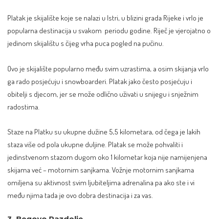
Platak
je skijalište koje se nalazi u Istri, u blizini grada Rijeke i vrlo je
popularna destinacija u svakom periodu godine. Riječ je vjerojatno o
jedinom skijalištu s čijeg vrha puca pogled na pučinu.
Ovo je skijalište popularno među svim uzrastima, a osim skijanja vrlo
ga rado posjećuju i snowboarderi. Platak jako često posjećuju i
obitelji s djecom, jer se može odlično uživati u snijegu i snježnim
radostima.
Staze na Platku su ukupne dužine 5,5 kilometara, od čega je lakih
staza više od pola ukupne duljine. Platak se može pohvaliti i
jedinstvenom stazom dugom oko 1 kilometar koja nije namijenjena
skijama već – motornim sanjkama. Vožnje motornim sanjkama
omiljena su aktivnost svim ljubiteljima adrenalina pa ako ste i vi
među njima tada je ovo dobra destinacija i za vas.
3. Begovo Razdolje