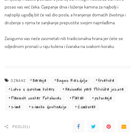
posao vas već čeka. Cijepanje drva i loženje kamina za najbolji i
najtopliji ugođaj bit će vaš dio posla, a hranjenje domaćih životinja i
druženje s njima te sanjkanje prepustite svojim najmlađima.
Zasigurno vas neće zasmetati niti tradicionalna hrana jer ćete se
odjednom pronaći u raju kulena i čvaraka na svakom koraku.
Baranja
Begovo Razdolje
Hrvatska
OZNAKE
Lokve u Gorskom kotaru
Nacionalni park Plitvička jezera
Planinski centar Petehovac
Platak
putovanja
zima
zimske destinacije
Žumberak
PODIJELI