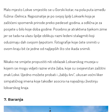
Malo
mjesto Lokve
smjestilo se u Gorski kotar, na pola puta između
Fužina i Delnica. Najpoznatije je po svojoj špilji Lokvarki koja je
zaštićeni spomenik prirode preko pedeset godina, a odlična je za
posjete u bilo koje doba godine. Posebno je atraktivna tijekom zime
jer se tada na ulazu špilje oblikuju razni ledeni stalagmiti koji
oduzimaju dah svojom ljepotom. Fotografije koje ćete snimiti u
ovom kraju bit će jedne od najljepših što ste ikada snimili.
Nikako ne smijete propustiti niti obilazak Lokvarskog muzeja u
kojem se mogu vidjeti razne vrste žaba, koje su svojevrstan zaštitni
znak Lokvi. Ujedno možete probati i „žablju krv“, ukusan voćni liker
simpatičnog imena koje također asocira na najvažniju životinju
lokvarskog kraja.
7. Baranja