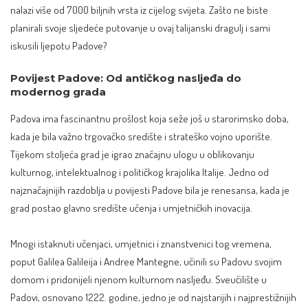
nalazi više od 7000 biljnih vrsta iz cijelog svijeta. Zašto ne biste
planirali svoje sljedeće putovanje u ovaj talijanski dragulj i sami
iskusili ljepotu Padove?
Povijest Padove: Od antičkog nasljeđa do
modernog grada
Padova ima fascinantnu prošlost koja seže još u starorimsko doba,
kada je bila važno trgovačko središte i strateško vojno uporište.
Tijekom stoljeća grad je igrao značajnu ulogu u oblikovanju
kulturnog, intelektualnog i političkog krajolika Italije. Jedno od
najznačajnijih razdoblja u povijesti Padove bila je renesansa, kada je
grad postao glavno središte učenja i umjetničkih inovacija.
Mnogi istaknuti učenjaci, umjetnici i znanstvenici tog vremena,
poput Galilea Galileija i Andree Mantegne, učinili su Padovu svojim
domom i pridonijeli njenom kulturnom nasljeđu.
Sveučilište u
Padovi
, osnovano 1222. godine, jedno je od najstarijih i najprestižnijih