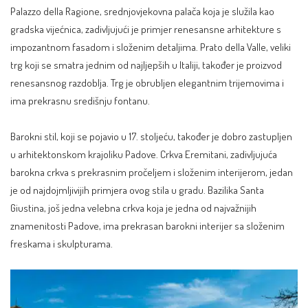
Palazzo della Ragione, srednjovjekovna palača koja je služila kao
gradska vijećnica, zadivljujući je primjer renesansne arhitekture s
impozantnom fasadom i složenim detaljima. Prato della Valle, veliki
trg koji se smatra jednim od najljepših u Italiji, također je proizvod
renesansnog razdoblja. Trg je obrubljen elegantnim trijemovima i
ima prekrasnu središnju fontanu.
Barokni stil, koji se pojavio u 17. stoljeću, također je dobro zastupljen
u arhitektonskom krajoliku Padove. Crkva Eremitani, zadivljujuća
barokna crkva s prekrasnim pročeljem i složenim interijerom, jedan
je od najdojmljivijih primjera ovog stila u gradu. Bazilika Santa
Giustina, još jedna velebna crkva koja je jedna od najvažnijih
znamenitosti Padove, ima prekrasan barokni interijer sa složenim
freskama i skulpturama.