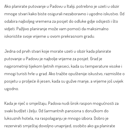
Ako planirate putovanje u Padovu u Italiji, potrebno je uzeti u obzir
mnoge stvari kako biste osigurali nezaboravno i ugodno iskustvo. Od
odabira najboljeg vremena za posjet do odluke gdje odsjesti i što
vidjeti. Pažljivo planiranje može vam pomoći da maksimalno
iskoristite svoje vrijeme u ovom prekrasnom gradu.
Jedna od prvih stvari koje morate uzeti u obzir kada planirate
putovanje u Padovu je najbolje vrijeme za posjet. Grad je
najprometniji tijekom ljetnih mjeseci, kada su temperature visoke i
mnogi turisti hrle u grad. Ako tražite opuštenije iskustvo, razmislite o
posjetu u proljeće ili jesen, kada su gužve manje, a vrijeme još uvijek
ugodno.
Kada je riječ o smještaju, Padova nudi širok raspon mogućnosti za
svaki budžet i želju. Od šarmantnih pansiona s doručkom do
luksuznih hotela, na raspolaganju je mnogo izbora. Dobro je
rezervirati smještaj dovoljno unaprijed, osobito ako ga planirate