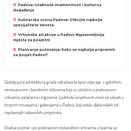
Padova: Istaknute znamenitosti i kulturna
događanja
Kulinarska scena Padove: Otkrijte najbolje
specijalitete Veneta
Vrhunske atrakcije u Padovi: Najzanimljivija
mjesta za posjetiti
Planiranje putovanja: Kako se najbolje pripremiti
za posjet Padovi?
Zadivljujuća arhitektura grada odražava brojne utjecaje, s gotičkim,
renesansnim i baroknim stilovima koji su izloženi u prekrasnim
crkvama, palačama i trgovima. Ljubitelji umjetnosti moći će uživati u
brojnim muzejima i galerijama u Padovi, koji izlažu djela nekih od
najslavnijih talijanskih umjetnika.
Grad je poznat i po prekrasnim botaničkim vrtovima u kojima se