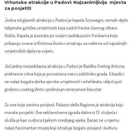
Vrhunske atrakcije u Padovi: Najzanimljivija mjesta
za posjetiti
Jedna od glavnih atrakcija u Padovi je kapela Scrovegni, remek-djelo
talijanske gotičke umjetnosti koja sadrži freske slavnog slikara
Giotta. Kapela je poznata po svojim zadivljujućim freskama koje
prikazuju scene iz Kristova života i smatraju se nekima od najvažnijih
umjetničkih djela na svijetu.
Još jedna nezaobilazna atrakcija u Padovi je
Bazilika Svetog Antuna
,
prekrasna crkva koja je posvećena svecu zaštitniku grada. U bazilici
se nalazi bogata zbirka vjerske umjetnosti i artefakata, uključujući
grobnicu svetog Ante i prekrasan renesansni klaustar.
Za one koje zanima povijest, Palazzo della Ragione je atrakcija koju
morate posjetiti. Ova veličanstvena zgrada datira iz 13. stoljeća i
služila je kao sudnica tijekom srednjeg vijeka. Danas se u njemu
nalazi fascinantan muzej koji istražuje bogatu povijest i kulturu