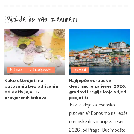
Možda će vas zanimati
Razno
Zanimljivosti
Europa
Kako uštedjeti na
Najljepše europske
putovanju bez odricanja
destinacije za jesen 2026.:
od doživljaja: 15
gradovi i regije koje vrijedi
provjerenih trikova
posjetiti
Tražite ideje za jesensko
putovanje? Donosimo najljepše
europske destinacije za jesen
2026., od Praga i Budimpešte