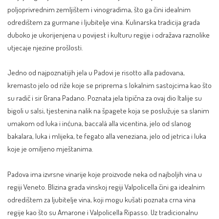
poljoprivrednim zemljištem i vinogradima, što ga čini idealnim
odredištem za gurmane i ljubitelje vina. Kulinarska tradicija grada
duboko je ukorijenjena u povijest i kulturu regije i odražava raznolike
utjecaje njezine prošlosti.
Jedno od najpoznatijih jela u Padovi je risotto alla padovana,
kremasto jelo od riže koje se priprema s lokalnim sastojcima kao što
su radič i sir Grana Padano. Poznata jela tipična za ovaj dio Italije su
bigoli u salsi, tjestenina nalik na špagete koja se poslužuje sa slanim
umakom od luka i inćuna, baccalà alla vicentina, jelo od slanog
bakalara, luka i mlijeka, te fegato alla veneziana, jelo od jetrica i luka
koje je omiljeno mještanima.
Padova ima izvrsne vinarije koje proizvode neka od najboljih vina u
regiji Veneto. Blizina grada vinskoj regiji Valpolicella čini ga idealnim
odredištem za ljubitelje vina, koji mogu kušati poznata crna vina
regije kao što su Amarone i Valpolicella Ripasso. Uz tradicionalnu