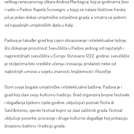
velikog renesansnog slikara Andrea Mantegna, koji je godinama živio
i radio u Padovi. Kapela Scrovegni, u kojoj se nalaze Giottove freske,
još je jedan dokaz umjetničke ostavštine grada, a smatra se jednim
od najvažnijih umjetničkih djela u Italiji.
Padova je također grad koji cijeni obrazovanje i intelektualne težnje,
što dokazuje prisutnost Sveučilišta u Padovi, jednog od najstarijih i
najprestižnijih sveučilišta u Europi. Osnovano 1222. godine, sveučilište
je stoljećima bilo središte učenja i inovacija, privlačeći neke od
najbistrijih umova u svijetu znanosti, književnosti i filozofije.
Osim svoje bogate umjetničke i intelektualne baštine, Padova je i
grad koji slavi svoju kulturnu tradiciju. Grad organizira brojne festivale
i događanja tijekom cijele godine, uključujući poznati Festa di
Sant’Antonio, vjerski festival kojim se slavi zaštitnik grada. Festival
uključuje povorke, procesije i druge kulturne događaje koji prikazuju
živopisnu baštinu i tradiciju grada.