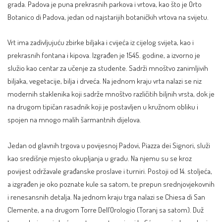
grada. Padova je puna prekrasnih parkova i vrtova, kao što je Orto
Botanico di Padova, jedan od najstarijih botaničkih vrtova na svijetu.
Vrt ima zadivljujuću zbirke biljaka i cvijeća iz cijelog svijeta, kao i
prekrasnih fontana i kipova. Izgrađen je 1545. godine, a izvorno je
služio kao centar za učenje za studente. Sadrži mnoštvo zanimljivih
biljaka, vegetacije, bilja i drveća. Na jednom kraju vrta nalazi se niz
modernih staklenika koji sadrže mnoštvo različitih biljnih vrsta, dok je
na drugom tipičan rasadnik koji je postavljen u kružnom obliku i
spojen na mnogo malih šarmantnih dijelova.
Jedan od glavnih trgova u povijesnoj Padovi, Piazza dei Signori, služi
kao središnje mjesto okupljanja u gradu. Na njemu su se kroz
povijest održavale građanske proslave i turniri. Postoji od 14. stoljeća,
a izgrađen je oko poznate kule sa satom, te prepun srednjovjekovnih
i renesansnih detalja. Na jednom kraju trga nalazi se Chiesa di San
Clemente, a na drugom Torre Dell’Orologio (Toranj sa satom). Duž