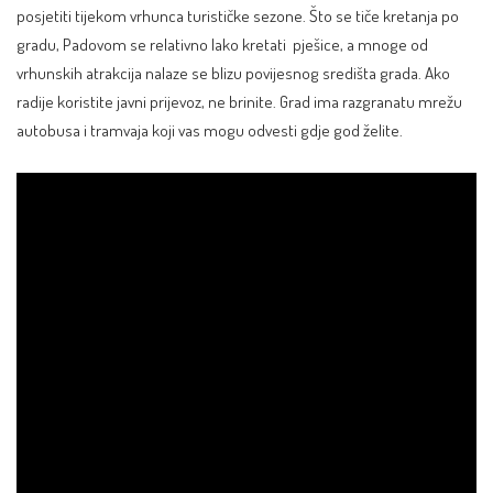
posjetiti tijekom vrhunca turističke sezone. Što se tiče kretanja po
gradu, Padovom se relativno lako kretati pješice, a mnoge od
vrhunskih atrakcija nalaze se blizu povijesnog središta grada. Ako
radije koristite javni prijevoz, ne brinite. Grad ima razgranatu mrežu
autobusa i tramvaja koji vas mogu odvesti gdje god želite.