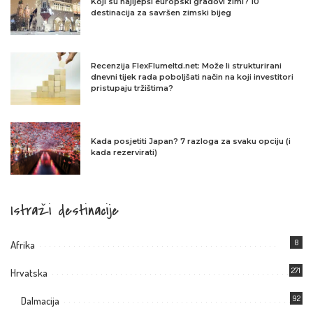
Koji su najljepši europski gradovi zimi? 10
destinacija za savršen zimski bijeg
Recenzija FlexFlumeltd.net: Može li strukturirani
dnevni tijek rada poboljšati način na koji investitori
pristupaju tržištima?
Kada posjetiti Japan? 7 razloga za svaku opciju (i
kada rezervirati)
Istraži destinacije
8
Afrika
271
Hrvatska
92
Dalmacija