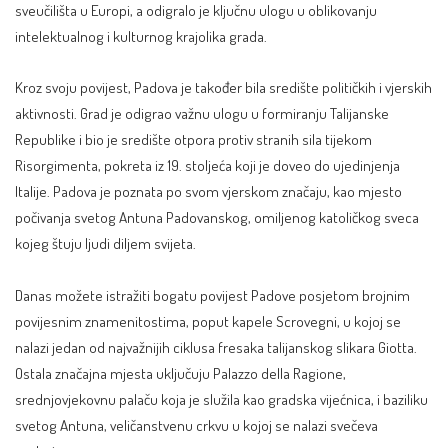
sveučilišta u Europi, a odigralo je ključnu ulogu u oblikovanju
intelektualnog i kulturnog krajolika grada.
Kroz svoju povijest, Padova je također bila središte političkih i vjerskih
aktivnosti. Grad je odigrao važnu ulogu u formiranju Talijanske
Republike i bio je središte otpora protiv stranih sila tijekom
Risorgimenta, pokreta iz 19. stoljeća koji je doveo do ujedinjenja
Italije. Padova je poznata po svom vjerskom značaju, kao mjesto
počivanja svetog Antuna Padovanskog, omiljenog katoličkog sveca
kojeg štuju ljudi diljem svijeta.
Danas možete istražiti bogatu povijest Padove posjetom brojnim
povijesnim znamenitostima, poput kapele Scrovegni, u kojoj se
nalazi jedan od najvažnijih ciklusa fresaka talijanskog slikara Giotta.
Ostala značajna mjesta uključuju Palazzo della Ragione,
srednjovjekovnu palaču koja je služila kao gradska vijećnica, i baziliku
svetog Antuna, veličanstvenu crkvu u kojoj se nalazi svečeva