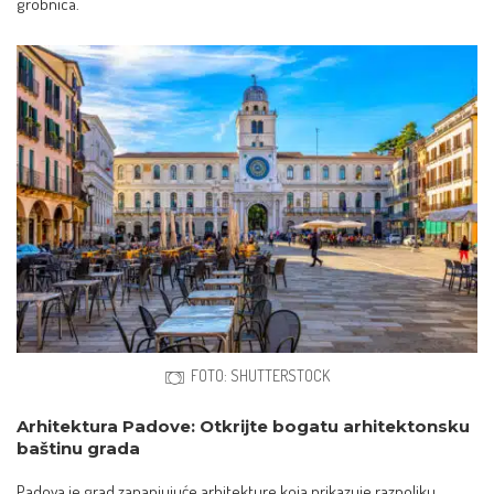
grobnica.
FOTO: SHUTTERSTOCK
Arhitektura Padove: Otkrijte bogatu arhitektonsku
baštinu grada
Padova je grad zapanjujuće arhitekture koja prikazuje raznoliku