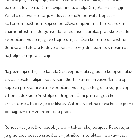
paletu stilova iz različitih povijesnih razdoblja. Smještena u regiji
Veneto u sjevernoj
Italiji
, Padova se može pohvaliti bogatom
kulturnom baštinom koja se odražava u njezinim arhitektonskim
znamenitostima. Od gotike do renesanse i baroka, gradske zgrade
svjedočanstvo su njegove trajne umjetničke i kulturne ostavštine.
Gotička arhitektura Padove posebno je vrijedna pažnje, s nekim od
najboljih primjera u Italiji.
Najpoznatija od njih je kapela Scrovegni, mala zgrada u kojoj se nalazi
ciklus fresaka talijanskog slikara Giotta. Zamršeni zasvođeni strop
kapele i prekrasni vitraji svjedočanstvo su gotičkog stila koji je svoj
vrhunac doživio u 14. stoljeću. Drugi značajni primjer gotičke
arhitekture u Padovi je bazilika sv. Antuna, velebna crkva koja je jedna
od najpoznatijih znamenitosti grada.
Renesansa je važno razdoblje u arhitektonskoj povijesti Padove, jer
je grad tada postao središte umjetničke i intelektualne aktivnosti.