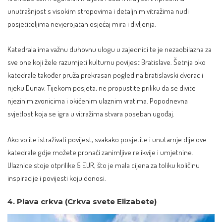
unutrašnjost s visokim stropovima i detaljnim vitražima nudi
posjetiteljima nevjerojatan osjećaj mira i divljenja.
Katedrala ima važnu duhovnu ulogu u zajednici te je nezaobilazna za
sve one koji žele razumjeti kulturnu povijest Bratislave. Šetnja oko
katedrale također pruža prekrasan pogled na bratislavski dvorac i
rijeku Dunav. Tijekom posjeta, ne propustite priliku da se divite
njezinim zvonicima i okićenim ulaznim vratima. Popodnevna
svjetlost koja se igra u vitražima stvara poseban ugođaj.
Ako volite istraživati povijest, svakako posjetite i unutarnje dijelove
katedrale gdje možete pronaći zanimljive relikvije i umjetnine.
Ulaznice stoje otprilike 5 EUR, što je mala cijena za toliku količinu
inspiracije i povijesti koju donosi.
4. Plava crkva (Crkva svete Elizabete)