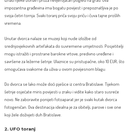
iznad rijeke
Dunav
i pruža nevjerojatan pogled na grad. Ova
impozantna građevina ima bogatu povijest i prepoznatljiva je po
svoja četiri tornja. Svaki toranj priča svoju priču i čuva tajne prošlih
vremena.
Unutar dvorca nalaze se muzeji koji nude izložbe od
srednjovjekovnih artefakata do suvremene umjetnosti. Posjetitelji
mogu istražiti i prostrane barokne vrtove, predivno uređene i
savršene za ležerne šetnje. Ulaznice su pristupačne, oko 10 EUR, što
omogućava svakome da uživa u ovom povijesnom blagu.
Do dvorca se lako može doći pješice iz centra Bratislave. Tijekom
šetnje osjećate miris povijesti u zraku i vidite kako staro susreće
novo. Ne zaboravite ponijeti fotoaparat jer je svaki kutak dvorca
fotogeničan. Ova destinacija idealna je za obitelji, parove i sve one
koji žele doživjeti duh Bratislave.
2. UFO toranj