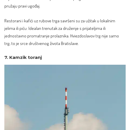
pružaju pravi ugođaj.
Restorani i kafići uz rubove trga savršeni su za užitak u lokalnim
jelima ili piću. Idealan trenutak za druženje s prijateljima ili
jednostavno promatranje prolaznika. Hviezdoslavov trg nije samo
trg; to je srce društvenog života Bratislave.
7. Kamzik toranj