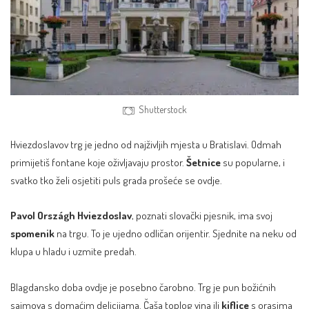
Shutterstock
Hviezdoslavov trg je jedno od najživljih mjesta u Bratislavi. Odmah
primijetiš fontane koje oživljavaju prostor.
Šetnice
su popularne, i
svatko tko želi osjetiti puls grada prošeće se ovdje.
Pavol Országh Hviezdoslav
, poznati slovački pjesnik, ima svoj
spomenik
na trgu. To je ujedno odličan orijentir. Sjednite na neku od
klupa u hladu i uzmite predah.
Blagdansko doba ovdje je posebno čarobno. Trg je pun božićnih
sajmova s domaćim delicijama. Čaša toplog vina ili
kiflice
s orasima