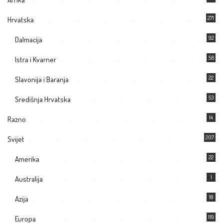
271
Hrvatska
92
Dalmacija
56
Istra i Kvarner
22
Slavonija i Baranja
53
Središnja Hrvatska
14
Razno
207
Svijet
22
Amerika
1
Australija
18
Azija
119
Europa