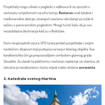
Posjetitelji mogu uživati u pogledu s vidikovca ili se opustiti u
restoranu smještenom na vrhu tornja.
Restoran
nudi lokalne i
međunarodne delicije, stvarajući savršeno okruženje za ručak ili
večeru s panoramskim pogledom. Mnogi turisti kažu da je ovo
nezaobilazna destinacija kad su u Bratislavi.
Osim nevjerojatnih vizura,
UFO toranj
privlači posjetitelje i svojim
neobičnim dizajnom koji podsjeća na tanjur letećeg objekta. Ova
karakteristika čini ga prepoznatljivim simbolom glavnog grada
Slovačke. Za ulazak na platformu i restoran naplaćuje se ulaznica, ali
iskustvo je nezaboravno i često vrijedi svake uložene
eurocenta
.
3. Katedrala svetog Martina