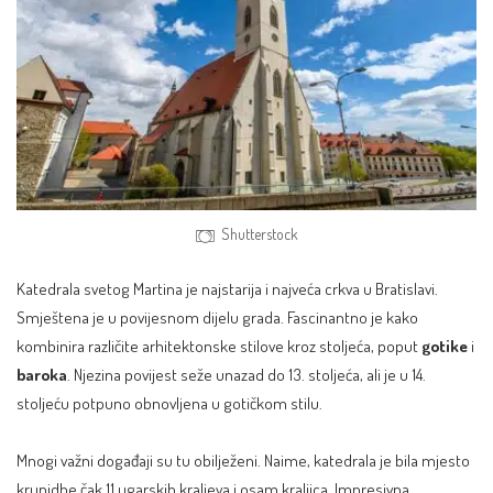
Shutterstock
Katedrala svetog Martina je najstarija i najveća crkva u Bratislavi.
Smještena je u povijesnom dijelu grada. Fascinantno je kako
kombinira različite arhitektonske stilove kroz stoljeća, poput
gotike
i
baroka
. Njezina povijest seže unazad do 13. stoljeća, ali je u 14.
stoljeću potpuno obnovljena u gotičkom stilu.
Mnogi važni događaji su tu obilježeni. Naime, katedrala je bila mjesto
krunidbe čak 11 ugarskih kraljeva i osam kraljica. Impresivna