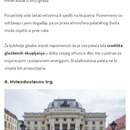
miran kutak u srcu grada.
Posjetitelji vole šetati vrtovima ili sjediti na klupama. Povremeno se
održavaju i javni događaji, pa se prava atmosfera palatalnog života
može osjetiti iz prve ruke.
Za ljubitelje glazbe vrijedi napomenuti da je ova palača bila
središte
glazbenih okupljanja
u doba svojeg vrhunca. Ako ste u potrazi za
inspiracijom i povijesnom energijom, Grašalkovićeva palata ne bi
smjela biti propustjena.
6. Hviezdoslavov trg