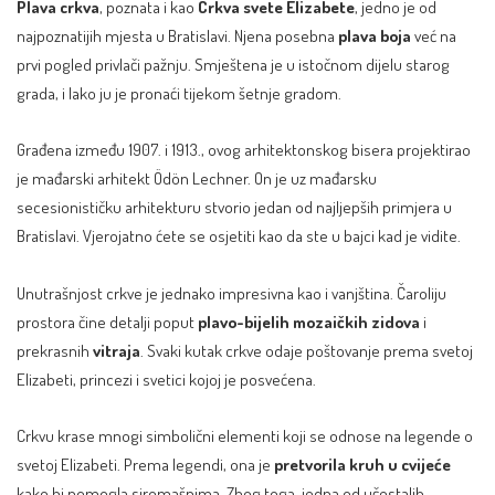
Plava crkva
, poznata i kao
Crkva svete Elizabete
, jedno je od
najpoznatijih mjesta u Bratislavi. Njena posebna
plava boja
već na
prvi pogled privlači pažnju. Smještena je u istočnom dijelu starog
grada, i lako ju je pronaći tijekom šetnje gradom.
Građena između 1907. i 1913., ovog arhitektonskog bisera projektirao
je mađarski arhitekt Ödön Lechner. On je uz mađarsku
secesionističku arhitekturu stvorio jedan od najljepših primjera u
Bratislavi. Vjerojatno ćete se osjetiti kao da ste u bajci kad je vidite.
Unutrašnjost crkve je jednako impresivna kao i vanjština. Čaroliju
prostora čine detalji poput
plavo-bijelih mozaičkih zidova
i
prekrasnih
vitraja
. Svaki kutak crkve odaje poštovanje prema svetoj
Elizabeti, princezi i svetici kojoj je posvećena.
Crkvu krase mnogi simbolični elementi koji se odnose na legende o
svetoj Elizabeti. Prema legendi, ona je
pretvorila kruh u cvijeće
kako bi pomogla siromašnima. Zbog toga, jedna od učestalih