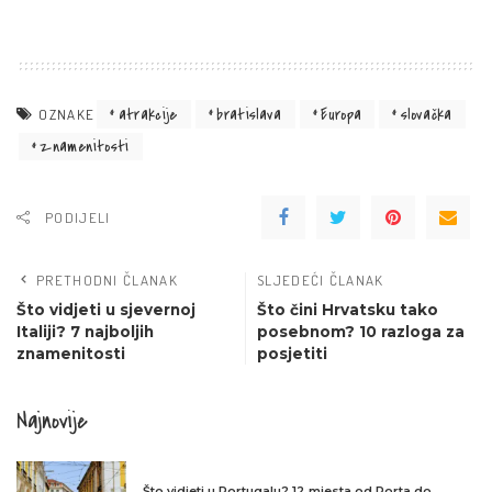
atrakcije
bratislava
Europa
slovačka
OZNAKE
znamenitosti
PODIJELI
PRETHODNI ČLANAK
SLJEDEĆI ČLANAK
Što vidjeti u sjevernoj
Što čini Hrvatsku tako
Italiji? 7 najboljih
posebnom? 10 razloga za
znamenitosti
posjetiti
Najnovije
Što vidjeti u Portugalu? 12 mjesta od Porta do