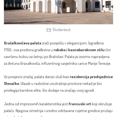
Shutterstock
Grašalkovićeva palata
zrači poviješću i elegancijom. Izgrađena
1760., ova predivna građevina u
rokoko i kasnobaroknom stilu
čini
savršenu kulisu za šetnju po Bratislavi. Palata je izvorno napravljena
za Antuna Grasalkoviča, influentnog savjetnika carice Marije Terezije.
Uz povijesni značaj, palata danas služi kao
rezidencija predsjednice
Slovačke
. Ulazak u raskošne unutrašnje prostore nekad je bio
privilegija barokne elite, što dodaje na značaju ovoj zgradi.
Jedna od impresivnih karakteristika jest
francuski vrt
koji okružuje
palaču. Njegova simetrija i uredno održavane cvjetne gredice pružaju