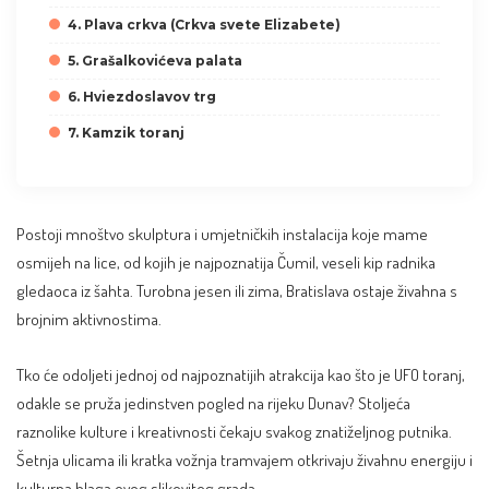
4. Plava crkva (Crkva svete Elizabete)
5. Grašalkovićeva palata
6. Hviezdoslavov trg
7. Kamzik toranj
Postoji mnoštvo skulptura i umjetničkih instalacija koje mame
osmijeh na lice, od kojih je najpoznatija Čumil, veseli kip radnika
gledaoca iz šahta. Turobna jesen ili zima, Bratislava ostaje živahna s
brojnim aktivnostima.
Tko će odoljeti jednoj od najpoznatijih atrakcija kao što je UFO toranj,
odakle se pruža jedinstven
pogled na rijeku Dunav
? Stoljeća
raznolike kulture i kreativnosti čekaju svakog znatiželjnog putnika.
Šetnja ulicama ili kratka vožnja tramvajem otkrivaju živahnu energiju i
kulturna blaga ovog slikovitog grada.