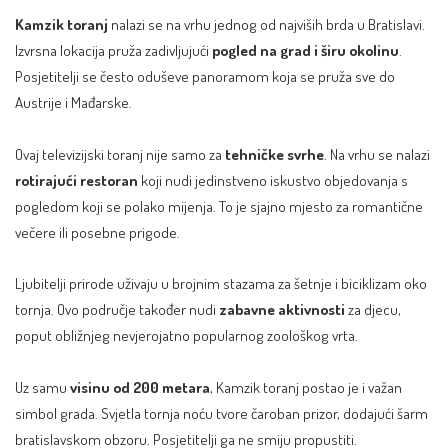
Kamzik toranj
nalazi se na vrhu jednog od najviših brda u Bratislavi.
Izvrsna lokacija pruža zadivljujući
pogled na grad i širu okolinu
.
Posjetitelji se često oduševe panoramom koja se pruža sve do
Austrije i Mađarske.
Ovaj televizijski toranj nije samo za
tehničke svrhe
. Na vrhu se nalazi
rotirajući restoran
koji nudi jedinstveno iskustvo objedovanja s
pogledom koji se polako mijenja. To je sjajno mjesto za romantične
večere ili posebne prigode.
Ljubitelji prirode uživaju u brojnim stazama za šetnje i biciklizam oko
tornja. Ovo područje također nudi
zabavne aktivnosti
za djecu,
poput obližnjeg nevjerojatno popularnog zoološkog vrta.
Uz samu
visinu od 200 metara
, Kamzik toranj postao je i važan
simbol grada. Svjetla tornja noću tvore čaroban prizor, dodajući šarm
bratislavskom obzoru. Posjetitelji ga ne smiju propustiti.