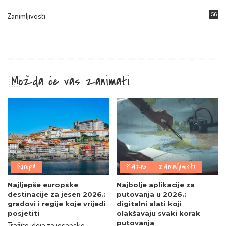
56
Zanimljivosti
Možda će vas zanimati
Europa
Razno
Zanimljivosti
Najljepše europske
Najbolje aplikacije za
destinacije za jesen 2026.:
putovanja u 2026.:
gradovi i regije koje vrijedi
digitalni alati koji
posjetiti
olakšavaju svaki korak
putovanja
Tražite ideje za jesensko