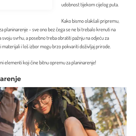
udobnost tijekom cijelog puta.
Kako bismo olakšali pripremu,
 za planinarenje – sve ono bez čega se ne bi trebalo krenuti na
svoju svrhu, a posebno treba obratiti pažnju na odjeću za
 materijali i loš izbor mogu brzo pokvariti doživljaj prirode.
 elementi koji čine bitnu opremu za planinarenje!
narenje