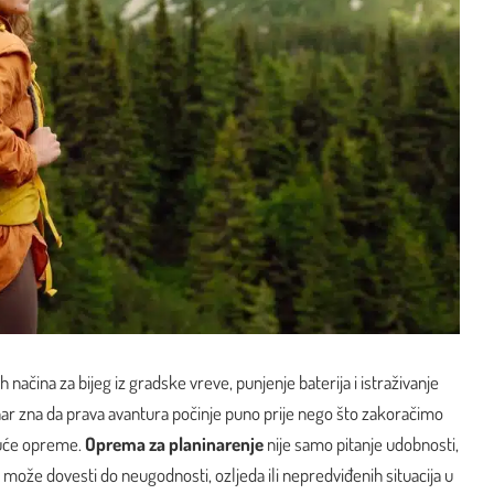
h načina za bijeg iz gradske vreve, punjenje baterija i istraživanje
inar zna da prava avantura počinje puno prije nego što zakoračimo
juće opreme.
Oprema za planinarenje
nije samo pitanje udobnosti,
r može dovesti do neugodnosti, ozljeda ili nepredviđenih situacija u