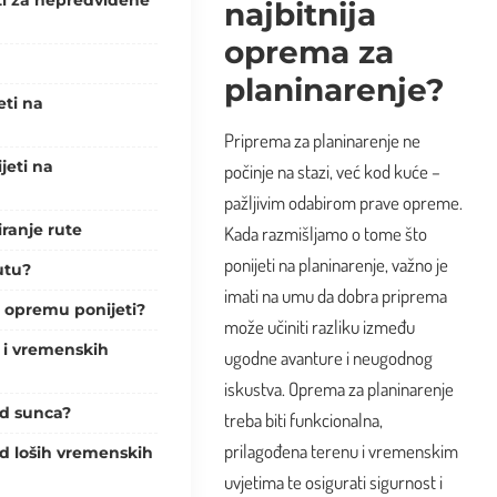
najbitnija
oprema za
planinarenje?
eti na
Priprema za planinarenje ne
jeti na
počinje na stazi, već kod kuće –
pažljivim odabirom prave opreme.
iranje rute
Kada razmišljamo o tome što
ponijeti na planinarenje, važno je
utu?
imati na umu da dobra priprema
u opremu ponijeti?
može učiniti razliku između
a i vremenskih
ugodne avanture i neugodnog
iskustva. Oprema za planinarenje
od sunca?
treba biti funkcionalna,
prilagođena terenu
i vremenskim
 od loših vremenskih
uvjetima te osigurati sigurnost i