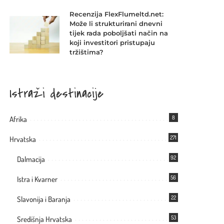
Recenzija FlexFlumeltd.net:
Može li strukturirani dnevni
tijek rada poboljšati način na
koji investitori pristupaju
tržištima?
Istraži destinacije
8
Afrika
271
Hrvatska
92
Dalmacija
56
Istra i Kvarner
22
Slavonija i Baranja
53
Središnja Hrvatska