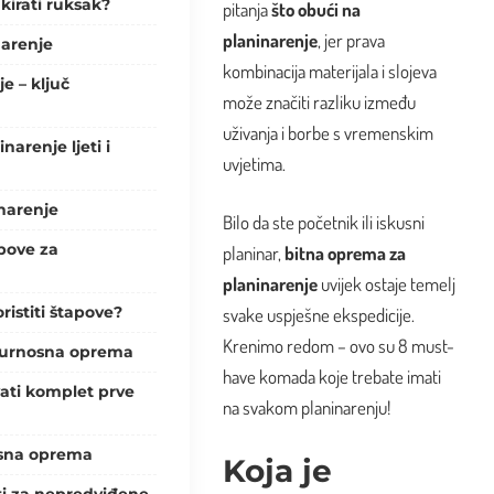
kirati ruksak?
pitanja
što obući na
planinarenje
, jer prava
narenje
kombinacija materijala i slojeva
je – ključ
može značiti razliku između
uživanja i borbe s vremenskim
narenje ljeti i
uvjetima.
inarenje
Bilo da ste početnik ili iskusni
apove za
planinar,
bitna oprema za
planinarenje
uvijek ostaje temelj
ristiti štapove?
svake uspješne ekspedicije.
Krenimo redom – ovo su 8 must-
igurnosna oprema
have komada koje trebate imati
vati komplet prve
na svakom planinarenju!
sna oprema
Koja je
ti za nepredviđene