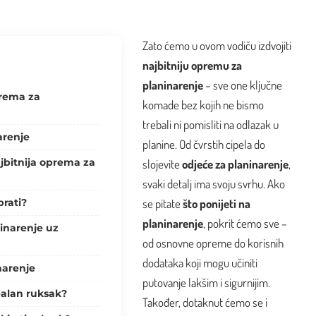
Zato ćemo u ovom vodiču izdvojiti
najbitniju opremu za
planinarenje
– sve one ključne
prema za
komade bez kojih ne bismo
trebali ni pomisliti na odlazak u
arenje
planine. Od čvrstih cipela do
jbitnija oprema za
slojevite
odjeće za planinarenje
,
svaki detalj ima svoju svrhu. Ako
brati?
se pitate
što ponijeti na
planinarenje
, pokrit ćemo sve –
inarenje uz
od osnovne opreme do korisnih
dodataka koji mogu učiniti
narenje
putovanje lakšim i sigurnijim.
ealan ruksak?
Također, dotaknut ćemo se i