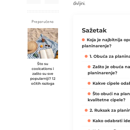
divljini.
Preporučeno
Sažetak
Koja je najbitnija o
planinarenje?
1. Obuća za planin
Što su
Zašto je obuća na
coolcations i
planinarenje?
zašto su sve
popularniji? 12
Kakve cipele oda
očitih razloga
Što obući na plan
kvalitetne cipele?
2. Ruksak za plani
Kako odabrati id