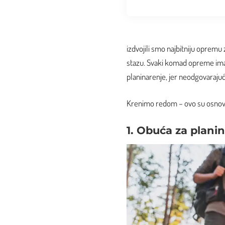
izdvojili smo najbitniju opremu
stazu. Svaki komad opreme ima 
planinarenje, jer neodgovarajući
Krenimo redom – ovo su osnovni
1. Obuća za plani