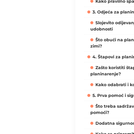
Kako pravilno spa
3. Odjeća za plani
Slojevito odijevan
udobnosti
Što obući na plani
zimi?
4. Štapovi za plan
Zašto koristiti št
planinarenje?
Kako odabrati i ko
5. Prva pomoć i s
Što treba sadrža
pomoći?
Dodatna sigurno
Kako se pripremi