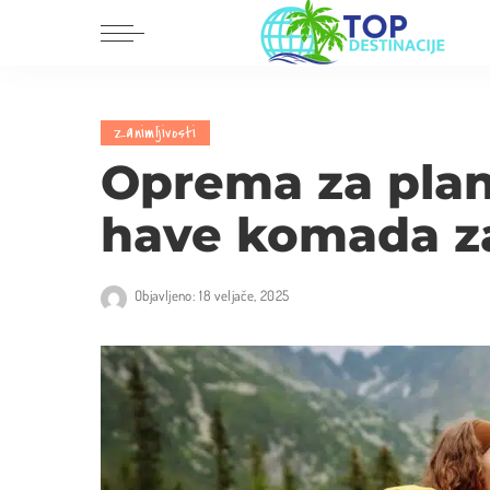
Dalmacija
Europa
Zanimljivosti
Istra i Kvarner
Amerika
Oprema za plan
Središnja Hrvatska
Azija
have komada z
Slavonija i Baranja
Afrika
Australija
Objavljeno: 18 veljače, 2025