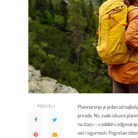
PODIJELI
Planinarenje je jedan od najbolji
prirode. No, svaki iskusni plan
na stazu – u odabiru odgovara
već i sigurnosti. Pogrešan izbo