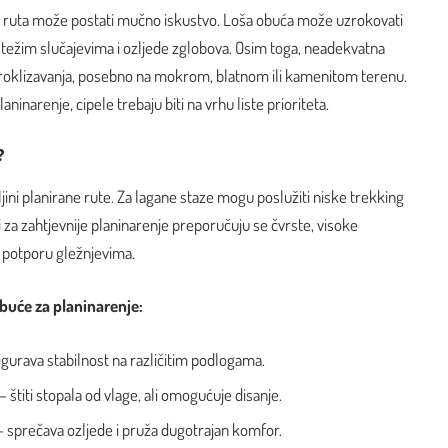
aća ruta može postati mučno iskustvo. Loša obuća može uzrokovati
u težim slučajevima i ozljede zglobova. Osim toga, neadekvatna
proklizavanja, posebno na mokrom, blatnom ili kamenitom terenu.
inarenje, cipele trebaju biti na vrhu liste prioriteta.
?
uljini planirane rute. Za lagane staze mogu poslužiti niske trekking
i za zahtjevnije planinarenje preporučuju se čvrste, visoke
u potporu gležnjevima.
obuće za planinarenje:
igurava stabilnost na različitim podlogama.
– štiti stopala od vlage, ali omogućuje disanje.
 sprečava ozljede i pruža dugotrajan komfor.