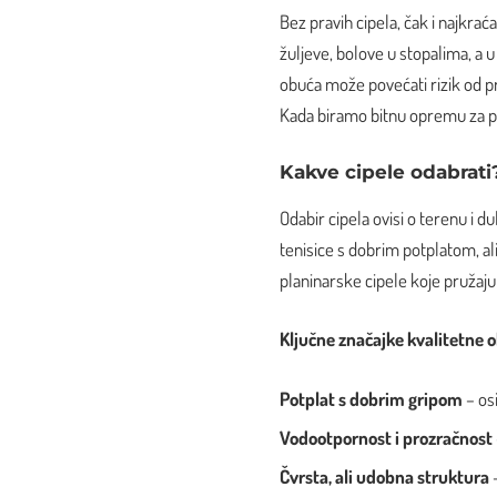
Bez pravih cipela, čak i najkr
žuljeve, bolove u stopalima, a 
obuća može povećati rizik od 
Kada biramo bitnu opremu za plan
Kakve cipele odabrati
Odabir cipela ovisi o terenu i d
tenisice s dobrim potplatom, al
planinarske cipele koje pružaj
Ključne značajke kvalitetne 
Potplat s dobrim gripom
– os
Vodootpornost i prozračnost
Čvrsta, ali udobna struktura
–