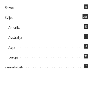
14
Razno
206
Svijet
22
Amerika
1
Australija
18
Azija
118
Europa
55
Zanimljivosti