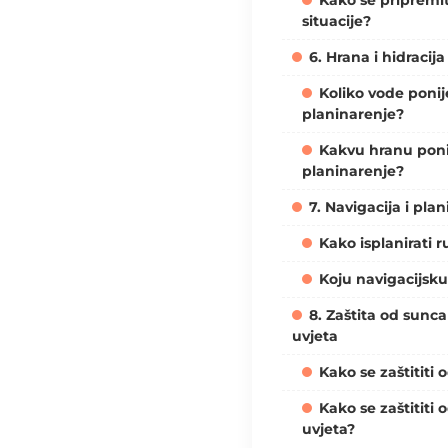
situacije?
6. Hrana i hidracija
Koliko vode ponij
planinarenje?
Kakvu hranu poni
planinarenje?
7. Navigacija i plan
Kako isplanirati r
Koju navigacijsk
8. Zaštita od sunc
uvjeta
Kako se zaštititi 
Kako se zaštititi
uvjeta?