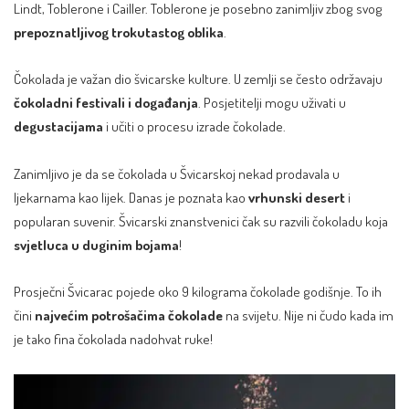
Lindt, Toblerone i Cailler. Toblerone je posebno zanimljiv zbog svog
prepoznatljivog trokutastog oblika
.
Čokolada je važan dio švicarske kulture. U zemlji se često održavaju
čokoladni festivali i događanja
. Posjetitelji mogu uživati u
degustacijama
i učiti o procesu izrade čokolade.
Zanimljivo je da se čokolada u Švicarskoj nekad prodavala u
ljekarnama kao lijek. Danas je poznata kao
vrhunski desert
i
popularan suvenir. Švicarski znanstvenici čak su razvili čokoladu koja
svjetluca u duginim bojama
!
Prosječni Švicarac pojede oko 9 kilograma čokolade godišnje. To ih
čini
najvećim potrošačima čokolade
na svijetu. Nije ni čudo kada im
je tako fina čokolada nadohvat ruke!