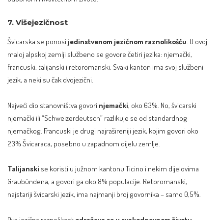
7. Višejezičnost
Švicarska se ponosi
jedinstvenom jezičnom raznolikošću
. U ovoj
maloj alpskoj zemlji službeno se govore četiri jezika: njemački,
francuski, talijanski i retoromanski. Svaki kanton ima svoj službeni
jezik, a neki su čak dvojezični.
Najveći dio stanovništva govori
njemački
, oko 63%. No, švicarski
njemački ili “Schweizerdeutsch” razlikuje se od standardnog
njemačkog. Francuski je drugi najrašireniji jezik, kojim govori oko
23% Švicaraca, posebno u zapadnom dijelu zemlje.
Talijanski
se koristi u južnom kantonu Ticino i nekim dijelovima
Graubündena, a govori ga oko 8% populacije. Retoromanski,
najstariji švicarski jezik, ima najmanji broj govornika – samo 0,5%.
Ova jezična raznolikost
odražava se u svakodnevnom životu
.