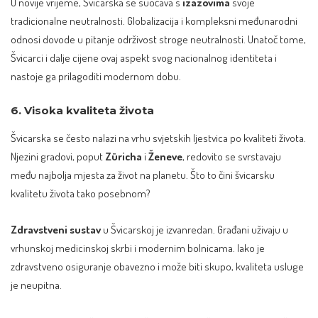
U novije vrijeme, Švicarska se suočava s
izazovima
svoje
tradicionalne neutralnosti. Globalizacija i kompleksni međunarodni
odnosi dovode u pitanje održivost stroge neutralnosti. Unatoč tome,
Švicarci i dalje cijene ovaj aspekt svog nacionalnog identiteta i
nastoje ga prilagoditi modernom dobu.
6. Visoka kvaliteta života
Švicarska se često nalazi na vrhu svjetskih ljestvica po kvaliteti života.
Njezini gradovi, poput
Züricha
i
Ženeve
, redovito se svrstavaju
među najbolja mjesta za život na planetu. Što to čini švicarsku
kvalitetu života tako posebnom?
Zdravstveni sustav
u Švicarskoj je izvanredan. Građani uživaju u
vrhunskoj medicinskoj skrbi i modernim bolnicama. Iako je
zdravstveno osiguranje obavezno i može biti skupo, kvaliteta usluge
je neupitna.