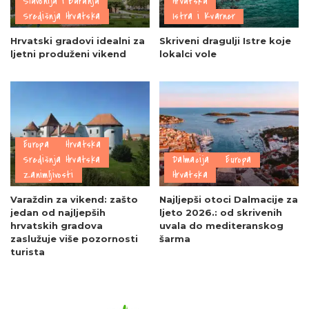
Slavonija i Baranja
Hrvatska
Središnja Hrvatska
Istra i Kvarner
Hrvatski gradovi idealni za
Skriveni dragulji Istre koje
ljetni produženi vikend
lokalci vole
Europa
Hrvatska
Središnja Hrvatska
Dalmacija
Europa
Zanimljivosti
Hrvatska
Varaždin za vikend: zašto
Najljepši otoci Dalmacije za
jedan od najljepših
ljeto 2026.: od skrivenih
hrvatskih gradova
uvala do mediteranskog
zaslužuje više pozornosti
šarma
turista