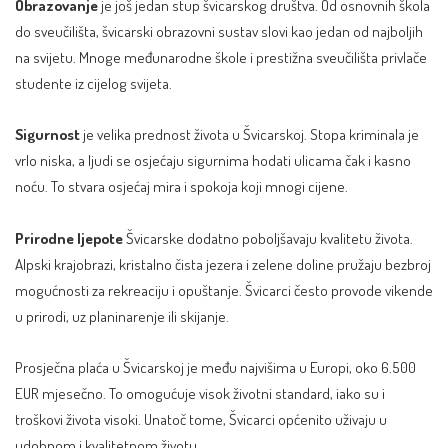
Obrazovanje
je još jedan stup švicarskog društva. Od osnovnih škola
do sveučilišta, švicarski obrazovni sustav slovi kao jedan od najboljih
na svijetu. Mnoge međunarodne škole i prestižna sveučilišta privlače
studente iz cijelog svijeta.
Sigurnost
je velika prednost života u Švicarskoj. Stopa kriminala je
vrlo niska, a ljudi se osjećaju sigurnima hodati ulicama čak i kasno
noću. To stvara osjećaj mira i spokoja koji mnogi cijene.
Prirodne ljepote
Švicarske dodatno poboljšavaju kvalitetu života.
Alpski krajobrazi, kristalno čista jezera i zelene doline pružaju bezbroj
mogućnosti za rekreaciju i opuštanje. Švicarci često provode vikende
u prirodi, uz planinarenje ili skijanje.
Prosječna plaća u Švicarskoj je među najvišima u Europi, oko 6.500
EUR mjesečno. To omogućuje visok životni standard, iako su i
troškovi života visoki. Unatoč tome, Švicarci općenito uživaju u
udobnom i kvalitetnom životu.