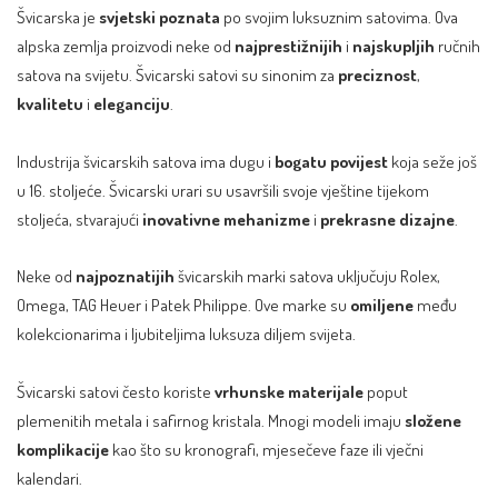
Švicarska je
svjetski poznata
po svojim luksuznim satovima. Ova
alpska zemlja proizvodi neke od
najprestižnijih
i
najskupljih
ručnih
satova na svijetu. Švicarski satovi su sinonim za
preciznost
,
kvalitetu
i
eleganciju
.
Industrija švicarskih satova ima dugu i
bogatu povijest
koja seže još
u 16. stoljeće. Švicarski urari su usavršili svoje vještine tijekom
stoljeća, stvarajući
inovativne mehanizme
i
prekrasne dizajne
.
Neke od
najpoznatijih
švicarskih marki satova uključuju Rolex,
Omega, TAG Heuer i Patek Philippe. Ove marke su
omiljene
među
kolekcionarima i ljubiteljima luksuza diljem svijeta.
Švicarski satovi često koriste
vrhunske materijale
poput
plemenitih metala i safirnog kristala. Mnogi modeli imaju
složene
komplikacije
kao što su kronografi, mjesečeve faze ili vječni
kalendari.