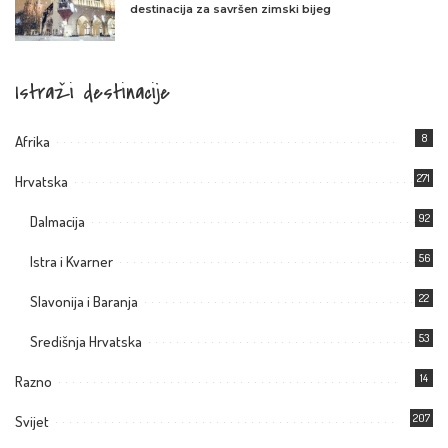
destinacija za savršen zimski bijeg
Istraži destinacije
8
Afrika
271
Hrvatska
92
Dalmacija
56
Istra i Kvarner
22
Slavonija i Baranja
53
Središnja Hrvatska
14
Razno
207
Svijet