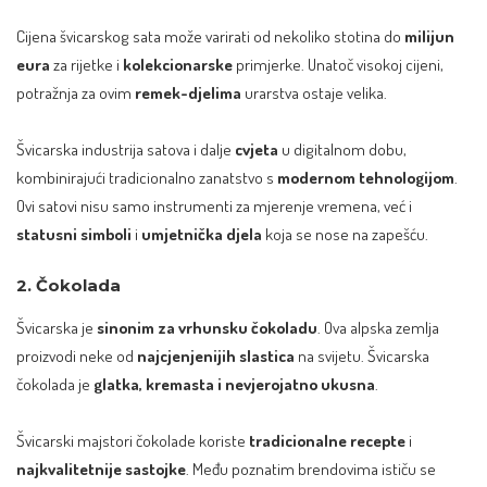
Cijena švicarskog sata može varirati od nekoliko stotina do
milijun
eura
za rijetke i
kolekcionarske
primjerke. Unatoč visokoj cijeni,
potražnja za ovim
remek-djelima
urarstva ostaje velika.
Švicarska industrija satova i dalje
cvjeta
u digitalnom dobu,
kombinirajući tradicionalno zanatstvo s
modernom tehnologijom
.
Ovi satovi nisu samo instrumenti za mjerenje vremena, već i
statusni simboli
i
umjetnička djela
koja se nose na zapešću.
2. Čokolada
Švicarska je
sinonim za vrhunsku čokoladu
. Ova alpska zemlja
proizvodi neke od
najcjenjenijih slastica
na svijetu. Švicarska
čokolada je
glatka, kremasta i nevjerojatno ukusna
.
Švicarski majstori čokolade koriste
tradicionalne recepte
i
najkvalitetnije sastojke
. Među poznatim brendovima ističu se