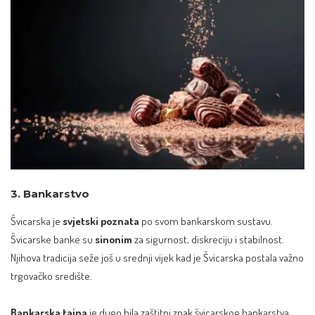
3. Bankarstvo
Švicarska je
svjetski poznata
po svom bankarskom sustavu.
Švicarske banke su
sinonim
za sigurnost, diskreciju i stabilnost.
Njihova tradicija seže još u srednji vijek kad je Švicarska postala važno
trgovačko središte.
Bankarska tajna
je dugo bila zaštitni znak švicarskog bankarstva.