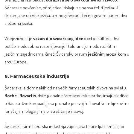
Švicarske novčanice, primjerice, tiskaju se na sva četiri jezika. U
školama se uči više jezika, a mnogi Švicarci tečno govore barem dva
službena jezika.
Višejezičnost je
važan dio švicarskog identiteta
i kulture. Ona
potiče međusobno razumijevanje i toleranciju među različitim
jezičnim zajednicama, čineći Švicarsku pravim
jezičnim mozaikom
u
srcu Europe.
8. Farmaceutska industrija
Švicarska je dom nekih od najvećih farmaceutskih divova na svijetu.
Roche
i
Novartis
, dvije globalne farmaceutske tvrtke, imaju sjedište
u Baselu. Ove kompanije su poznate po svojim inovativnim lijekovima
i značajnim ulaganjima u istraživanje i razvoj.
Švicarska farmaceutska industrija zapošljava tisuće ljudi i značajno