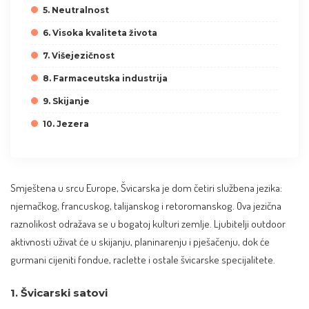
5. Neutralnost
6. Visoka kvaliteta života
7. Višejezičnost
8. Farmaceutska industrija
9. Skijanje
10. Jezera
Smještena u srcu Europe, Švicarska je dom četiri službena jezika:
njemačkog, francuskog, talijanskog i retoromanskog. Ova jezična
raznolikost odražava se u bogatoj kulturi zemlje. Ljubitelji outdoor
aktivnosti uživat će u skijanju, planinarenju i pješačenju, dok će
gurmani cijeniti fondue, raclette i ostale švicarske specijalitete.
1. Švicarski satovi