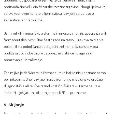
doprinosi gospodarstvu zemlje. Izvoz lijekova i medicinskih
proizvoda čini velik dio švicarske izvozne trgovine. Mnogi lijekovi koji
se svakodnevno koriste diljem svijeta razvijeni su upravo u
švicarskim laboratorijima.
Osim velikih imena, Švicarska ima i mnoštvo manjih, specijaliziranih
farmaceutskih tvrtki. One često rade na razvoju lijekova za rijetke
bolesti ili na poboljšanju postojećih tretmana. Švicarska vlada
podržava ovu industriju kroz porezne olakšice i ulaganja u
obrazovanje i istraživanje.
Zanimljivo je da švicarske farmaceutske tvrtke nisu poznate samo
po lijekovima. One razvijaju i najsuvremenije medicinske uređaje i
dijagnostičke alate. Ova raznolikost čini švicarsku farmaceutsku
industriju još jačom i otpornijom na tržišne promjene.
9. Skijanje