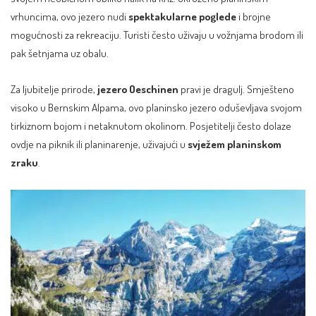
vrhuncima, ovo jezero nudi
spektakularne poglede
i brojne
mogućnosti za rekreaciju. Turisti često uživaju u vožnjama brodom ili
pak šetnjama uz obalu.
Za ljubitelje prirode,
jezero Oeschinen
pravi je dragulj. Smješteno
visoko u Bernskim Alpama, ovo planinsko jezero oduševljava svojom
tirkiznom bojom i netaknutom okolinom. Posjetitelji često dolaze
ovdje na piknik ili planinarenje, uživajući u
svježem planinskom
zraku
.