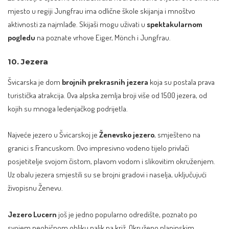
mjesto u regiji Jungfrau ima odlične škole skijanja i mnoštvo
aktivnosti za najmlađe. Skijaši mogu uživati u
spektakularnom
pogledu
na poznate vrhove Eiger, Mönch i Jungfrau.
10. Jezera
Švicarska je dom
brojnih prekrasnih jezera
koja su postala prava
turistička atrakcija. Ova alpska zemlja broji više od 1500 jezera, od
kojih su mnoga ledenjačkog podrijetla.
Najveće jezero u Švicarskoj je
Ženevsko jezero
, smješteno na
granici s Francuskom. Ovo impresivno vodeno tijelo privlači
posjetitelje svojom čistom, plavom vodom i slikovitim okruženjem.
Uz obalu jezera smjestili su se brojni gradovi i naselja, uključujući
živopisnu Ženevu.
Jezero Lucern
još je jedno popularno odredište, poznato po
svojem neobičnom obliku nalik na križ. Okruženo planinskim