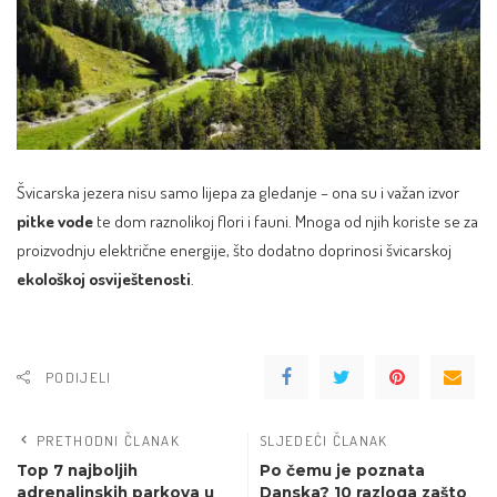
Švicarska jezera nisu samo lijepa za gledanje – ona su i važan izvor
pitke vode
te dom raznolikoj flori i fauni. Mnoga od njih koriste se za
proizvodnju električne energije, što dodatno doprinosi švicarskoj
ekološkoj osviještenosti
.
PODIJELI
PRETHODNI ČLANAK
SLJEDEĆI ČLANAK
Top 7 najboljih
Po čemu je poznata
adrenalinskih parkova u
Danska? 10 razloga zašto