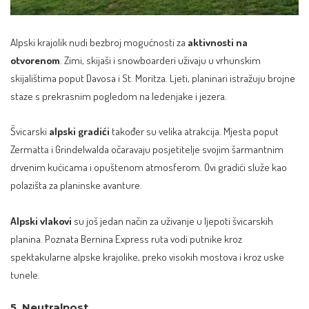
Alpski krajolik nudi bezbroj mogućnosti za
aktivnosti na
otvorenom
. Zimi, skijaši i snowboarderi uživaju u
vrhunskim
skijalištima
poput Davosa i St. Moritza. Ljeti, planinari istražuju brojne
staze s prekrasnim pogledom na ledenjake i jezera.
Švicarski
alpski gradići
također su velika atrakcija. Mjesta poput
Zermattа i Grindelwalda očaravaju posjetitelje svojim šarmantnim
drvenim kućicama i opuštenom atmosferom. Ovi gradići služe kao
polazišta za planinske avanture.
Alpski vlakovi
su još jedan način za uživanje u ljepoti švicarskih
planina. Poznata Bernina Express ruta vodi putnike kroz
spektakularne alpske krajolike, preko visokih mostova i kroz uske
tunele.
5. Neutralnost