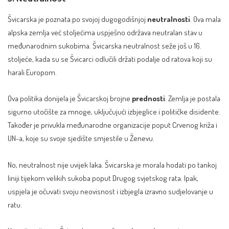
Švicarska je poznata po svojoj dugogodišnjoj
neutralnosti
. Ova mala
alpska zemlja već stoljećima uspješno održava neutralan stav u
međunarodnim sukobima. Švicarska neutralnost seže još u 16.
stoljeće, kada su se Švicarci odlučili držati podalje od ratova koji su
harali Europom.
Ova politika donijela je Švicarskoj brojne
prednosti
. Zemlja je postala
sigurno utočište za mnoge, uključujući izbjeglice i političke disidente.
Također je privukla međunarodne organizacije poput Crvenog križa i
UN-a, koje su svoje sjedište smjestile u Ženevu.
No, neutralnost nije uvijek laka. Švicarska je morala hodati po tankoj
liniji tijekom velikih sukoba poput Drugog svjetskog rata. Ipak,
uspjela je očuvati svoju neovisnost i izbjegla izravno sudjelovanje u
ratu.