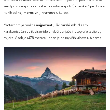
zemlju i stvaraju nevjerojatan prirodni krajolik. Švicarske
Alpe
dom su
nekih od
najimpresivnijih vrhova
u Europi.
Matterhorn je možda
najpoznatiji švicarski vrh
. Njegov
karakterističan oblik piramide privlači penjače i fotografe iz cijelog
svijeta. Visok je 4478 metara i jedan je od najviših vrhova u Alpama.