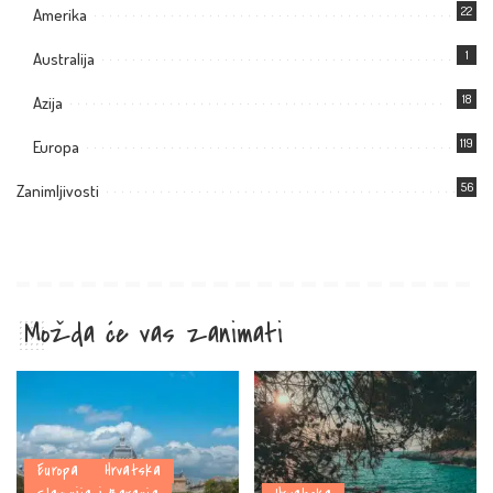
22
Amerika
1
Australija
18
Azija
119
Europa
56
Zanimljivosti
Možda će vas zanimati
Europa
Hrvatska