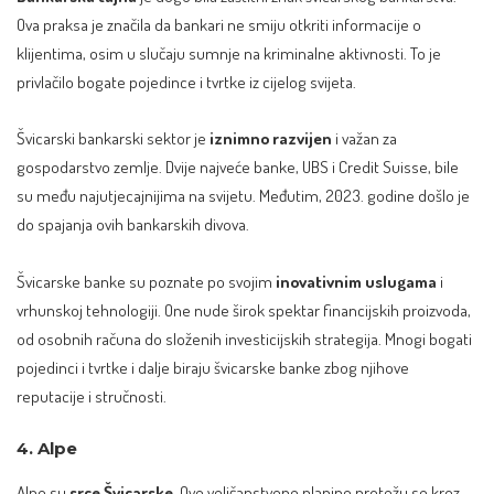
Ova praksa je značila da bankari ne smiju otkriti informacije o
klijentima, osim u slučaju sumnje na kriminalne aktivnosti. To je
privlačilo bogate pojedince i tvrtke iz cijelog svijeta.
Švicarski bankarski sektor je
iznimno razvijen
i važan za
gospodarstvo zemlje. Dvije najveće banke, UBS i Credit Suisse, bile
su među najutjecajnijima na svijetu. Međutim, 2023. godine došlo je
do spajanja ovih bankarskih divova.
Švicarske banke su poznate po svojim
inovativnim uslugama
i
vrhunskoj tehnologiji. One nude širok spektar financijskih proizvoda,
od osobnih računa do složenih investicijskih strategija. Mnogi bogati
pojedinci i tvrtke i dalje biraju švicarske banke zbog njihove
reputacije i stručnosti.
4. Alpe
Alpe
su
srce Švicarske
. Ove veličanstvene planine protežu se kroz