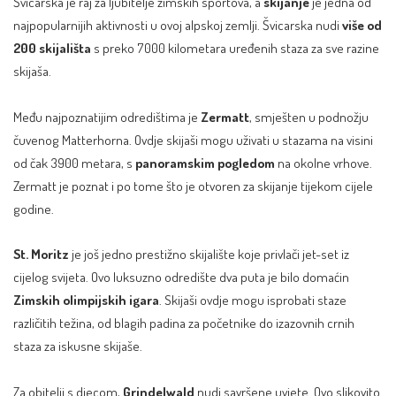
Švicarska je raj za ljubitelje zimskih sportova, a
skijanje
je jedna od
najpopularnijih aktivnosti u ovoj alpskoj zemlji. Švicarska nudi
više od
200 skijališta
s preko 7000 kilometara uređenih staza za sve razine
skijaša.
Među najpoznatijim odredištima je
Zermatt
, smješten u podnožju
čuvenog Matterhorna. Ovdje skijaši mogu uživati u stazama na visini
od čak 3900 metara, s
panoramskim pogledom
na okolne vrhove.
Zermatt je poznat i po tome što je otvoren za skijanje tijekom cijele
godine.
St. Moritz
je još jedno prestižno skijalište koje privlači jet-set iz
cijelog svijeta. Ovo luksuzno odredište dva puta je bilo domaćin
Zimskih olimpijskih igara
. Skijaši ovdje mogu isprobati staze
različitih težina, od blagih padina za početnike do izazovnih crnih
staza za iskusne skijaše.
Za obitelji s djecom,
Grindelwald
nudi savršene uvjete. Ovo slikovito