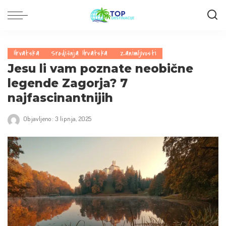
Hrvatska
Središnja Hrvatska
Zanimljivosti
Jesu li vam poznate neobične
legende Zagorja? 7
najfascinantnijih
Objavljeno: 3 lipnja, 2025