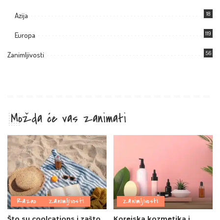
18
Azija
119
Europa
56
Zanimljivosti
Možda će vas zanimati
Razno
Zanimljivosti
Zanimljivosti
Što su coolcations i zašto
Korejska kozmetika i