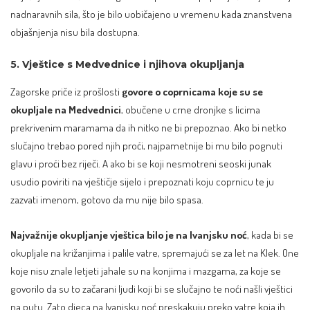
nadnaravnih sila, što je bilo uobičajeno u vremenu kada znanstvena
objašnjenja nisu bila dostupna.
5. Vještice s Medvednice i njihova okupljanja
Zagorske priče iz prošlosti
govore o coprnicama koje su se
okupljale na
Medvednici
, obučene u crne dronjke s licima
prekrivenim maramama da ih nitko ne bi prepoznao. Ako bi netko
slučajno trebao pored njih proći, najpametnije bi mu bilo pognuti
glavu i proći bez riječi. A ako bi se koji nesmotreni seoski junak
usudio poviriti na vještičje sijelo i prepoznati koju coprnicu te ju
zazvati imenom, gotovo da mu nije bilo spasa.
Najvažnije okupljanje vještica bilo je na
Ivanjsku noć
, kada bi se
okupljale na križanjima i palile vatre, spremajući se za let na Klek. One
koje nisu znale letjeti jahale su na konjima i mazgama, za koje se
govorilo da su to začarani ljudi koji bi se slučajno te noći našli vještici
na putu. Zato djeca na Ivanjsku noć preskakuju preko vatre koja ih