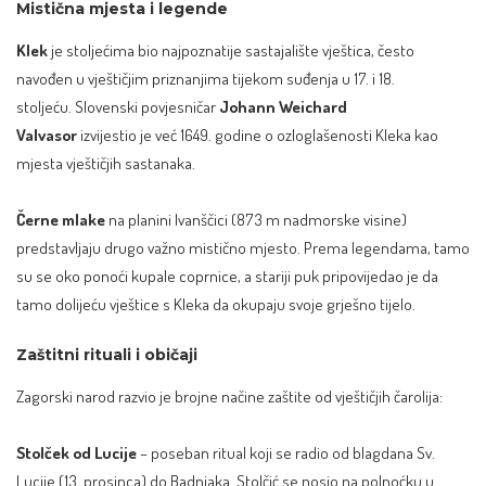
Mistična mjesta i legende
Klek
je stoljećima bio najpoznatije sastajalište vještica, često
navođen u vještičjim priznanjima tijekom suđenja u 17. i 18.
stoljeću. Slovenski povjesničar
Johann Weichard
Valvasor
izvijestio je već 1649. godine o ozloglašenosti Kleka kao
mjesta vještičjih sastanaka.
Černe mlake
na planini Ivanščici (873 m nadmorske visine)
predstavljaju drugo važno mistično mjesto. Prema legendama, tamo
su se oko ponoći kupale coprnice, a stariji puk pripovijedao je da
tamo dolijeću vještice s Kleka da okupaju svoje grješno tijelo.
Zaštitni rituali i običaji
Zagorski narod razvio je brojne načine zaštite od vještičjih čarolija:
Stolček od Lucije
– poseban ritual koji se radio od blagdana Sv.
Lucije (13. prosinca) do Badnjaka. Stolčić se nosio na polnoćku u