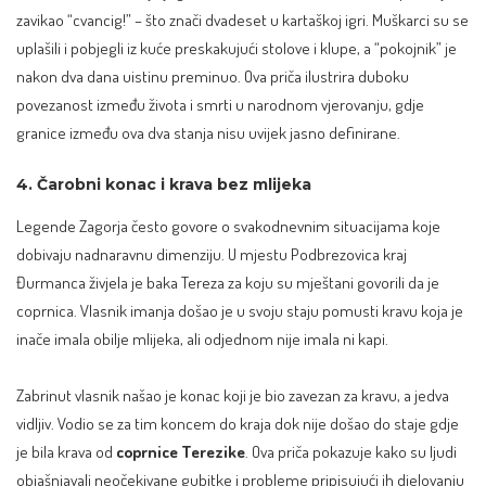
zavikao “cvancig!” – što znači dvadeset u kartaškoj igri. Muškarci su se
uplašili i pobjegli iz kuće preskakujući stolove i klupe, a “pokojnik” je
nakon dva dana uistinu preminuo. Ova priča ilustrira duboku
povezanost između života i smrti u narodnom vjerovanju, gdje
granice između ova dva stanja nisu uvijek jasno definirane.
4. Čarobni konac i krava bez mlijeka
Legende Zagorja često govore o svakodnevnim situacijama koje
dobivaju nadnaravnu dimenziju. U mjestu Podbrezovica kraj
Đurmanca živjela je baka Tereza za koju su mještani govorili da je
coprnica. Vlasnik imanja došao je u svoju staju pomusti kravu koja je
inače imala obilje mlijeka, ali odjednom nije imala ni kapi.
Zabrinut vlasnik našao je konac koji je bio zavezan za kravu, a jedva
vidljiv. Vodio se za tim koncem do kraja dok nije došao do staje gdje
je bila krava od
coprnice Terezike
. Ova priča pokazuje kako su ljudi
objašnjavali neočekivane gubitke i probleme pripisujući ih djelovanju