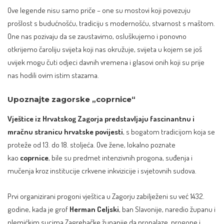
Ove legende nisu samo priče – one su mostovi koji povezuju
prošlost s budućnošću, tradiciju s modernošću, stvarnost s maštom.
One nas pozivaju da se zaustavimo, osluškujemo i ponovno
otkrijemo čaroliju svijeta koji nas okružuje, svijeta u kojem se još
uvijek mogu čuti odjeci davnih vremena i glasovi onih koji su prije
nas hodili ovim istim stazama.
Upoznajte zagorske „coprnice“
Vještice iz Hrvatskog Zagorja predstavljaju fascinantnu i
mračnu stranicu hrvatske povijesti
, s bogatom tradicijom koja se
proteže od 13. do 18. stoljeća. Ove žene, lokalno poznate
kao
coprnice
, bile su predmet intenzivnih progona, suđenja i
mučenja kroz institucije crkvene inkvizicije i svjetovnih sudova.
Prvi organizirani progoni vještica u Zagorju zabilježeni su već 1432.
godine, kada je grof
Herman Celjski
, ban Slavonije, naredio županu i
plemićkim sucima Zagrebačke županije da pronalaze, progone i