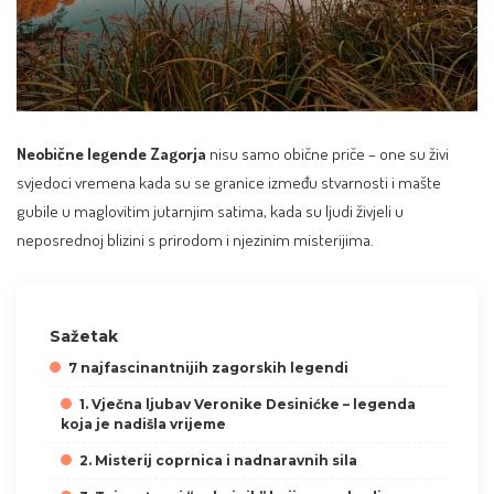
Neobične legende Zagorja
nisu samo obične priče – one su živi
svjedoci vremena kada su se granice između stvarnosti i mašte
gubile u maglovitim jutarnjim satima, kada su ljudi živjeli u
neposrednoj blizini s prirodom i njezinim misterijima.
Sažetak
7 najfascinantnijih zagorskih legendi
1. Vječna ljubav Veronike Desinićke – legenda
koja je nadišla vrijeme
2. Misterij coprnica i nadnaravnih sila