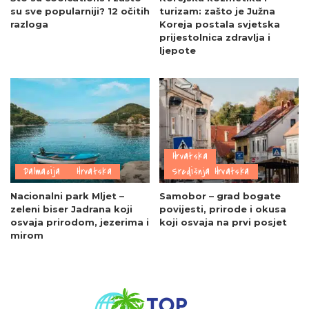
su sve popularniji? 12 očitih
turizam: zašto je Južna
razloga
Koreja postala svjetska
prijestolnica zdravlja i
ljepote
Hrvatska
Dalmacija
Hrvatska
Središnja Hrvatska
Nacionalni park Mljet –
Samobor – grad bogate
zeleni biser Jadrana koji
povijesti, prirode i okusa
osvaja prirodom, jezerima i
koji osvaja na prvi posjet
mirom