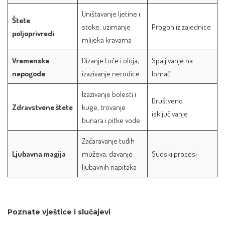
Uništavanje ljetine i
Štete
stoke, uzimanje
Progon iz zajednice
poljoprivredi
mlijeka kravama
Vremenske
Dizanje tuče i oluja,
Spaljivanje na
nepogode
izazivanje nerodice
lomači
Izazivanje bolesti i
Društveno
Zdravstvene štete
kuge, trovanje
isključivanje
bunara i pitke vode
Začaravanje tuđih
Ljubavna magija
muževa, davanje
Sudski procesi
ljubavnih napitaka
Poznate vještice i slučajevi