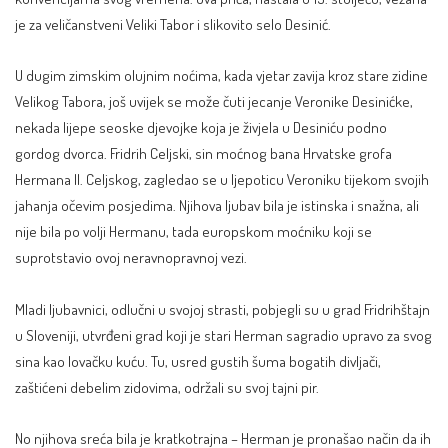
je za veličanstveni Veliki Tabor i slikovito selo Desinić.
U dugim zimskim olujnim noćima, kada vjetar zavija kroz stare zidine
Velikog Tabora, još uvijek se može čuti jecanje Veronike Desinićke,
nekada lijepe seoske djevojke koja je živjela u Desiniću podno
gordog dvorca. Fridrih Celjski, sin moćnog bana Hrvatske grofa
Hermana II. Celjskog, zagledao se u ljepoticu Veroniku tijekom svojih
jahanja očevim posjedima. Njihova ljubav bila je istinska i snažna, ali
nije bila po volji Hermanu, tada europskom moćniku koji se
suprotstavio ovoj neravnopravnoj vezi.
Mladi ljubavnici, odlučni u svojoj strasti, pobjegli su u grad Fridrihštajn
u Sloveniji, utvrđeni grad koji je stari Herman sagradio upravo za svog
sina kao lovačku kuću. Tu, usred gustih šuma bogatih divljači,
zaštićeni debelim zidovima, održali su svoj tajni pir.
No njihova sreća bila je kratkotrajna – Herman je pronašao način da ih