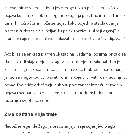
Medvedničke šume skrivaju još mnogo raznih priča i neobjašnjivih
pojava koje čine neobične legende Zagorja posebno intrigantnim. Za
tamnih noći u šumi može se vidjeti kako pojedina stabla obavija
plamen čudesna sjaja. Seljani tu pojavu nazivaju
“divlji ogenj”
, a
starci pričaju da se to “đavol pokazal” i da se to đavolu “svetliju zubi”.
Ako bi se zelenkasti plamen ukazao na livadama i poljima, pričalo se
da to svijetli blago koje su vragovi na tom mjestu zakopali. Tko je
želio to blago iskopati, trebao je imati veliku hrabrost i puno znanja,
jer su se vragovi okrutno svetili onima koje bi uhvatili da kradu njihov
novac. Ove priče odražavaju duboku povezanost između prirodnih
pojava i nadnaravnih objašnjenja koja su ljudi koristili kako bi
razumjeli svijet oko sebe.
Živa baština koja traje
Neobične legende Zagorja predstavljaju
neprocjenjivo blago