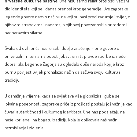
hrvatske kulturne baštine
. One nisu samo relikt prošlosti, već živi
dio identiteta koji se i danas prenosi kroz generacije. Ove zagorske
legende govore nam o načinu na koji su naši preci razumjeli svijet, o
njihovim strahovima i nadama, o njihovoj povezanosti s prirodom i
nadnaravnim silama.
Svaka od ovih priča nosi u sebi dublje značenje – one govore o
univerzalnim temama poput ljubavi, smrti, pravde i borbe između
dobra i zla. Legende Zagorja su ogledalo duše naroda koji je kroz
burnu povijest uvijek pronalazio način da sačuva svoju kulturu i
tradiciju.
U današnje vrijeme, kada se svijet sve više globalizira i gube se
lokalne posebnosti, zagorske priče iz prošlosti postaju još važnije kao
čuvari autentičnosti i kulturnog identiteta. One nas podsjećaju na
naše korijene i na bogatu tradiciju koja je oblikovala naš način
razmišljanja i življenja.