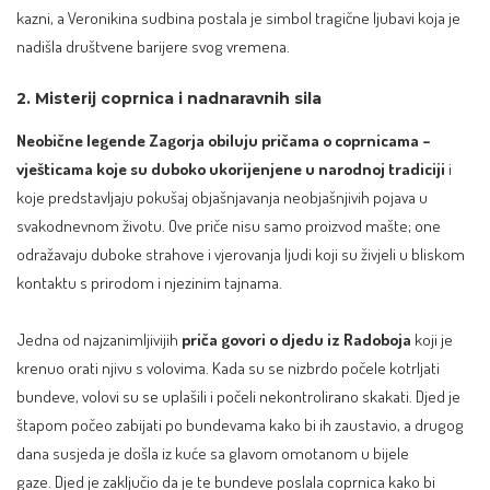
kazni, a Veronikina sudbina postala je simbol tragične ljubavi koja je
nadišla društvene barijere svog vremena.
2. Misterij coprnica i nadnaravnih sila
Neobične legende Zagorja obiluju pričama o coprnicama –
vješticama koje su duboko ukorijenjene u narodnoj tradiciji
i
koje predstavljaju pokušaj objašnjavanja neobjašnjivih pojava u
svakodnevnom životu. Ove priče nisu samo proizvod mašte; one
odražavaju duboke strahove i vjerovanja ljudi koji su živjeli u bliskom
kontaktu s prirodom i njezinim tajnama.
Jedna od najzanimljivijih
priča govori o djedu iz Radoboja
koji je
krenuo orati njivu s volovima. Kada su se nizbrdo počele kotrljati
bundeve, volovi su se uplašili i počeli nekontrolirano skakati. Djed je
štapom počeo zabijati po bundevama kako bi ih zaustavio, a drugog
dana susjeda je došla iz kuće sa glavom omotanom u bijele
gaze. Djed je zaključio da je te bundeve poslala coprnica kako bi