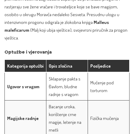
rastjeraju sve žene vračare i trovateljice koje se bave magijom,
osobito u okrugu Moravča nedaleko Sesveta. Presudnu ulogu u
intenzivnom progonu odigrala je zlokobna knjiga
Malleus
maleficarum
(Malj koji ubija vještice), svojevrsni priručnik za progon
vještica.
Optužbe i vjerovanja
Kategorija optužbi
Opis zločina
Posljedice
Sklapanje pakta s
Mučenje pod
Ugovor s vragom
Đavlom, bludne
torturom
radnje s vragom
Bacanje uroka,
korištenje crne
Magijske radnje
Fizička mučenja
magije, letenje na
metli