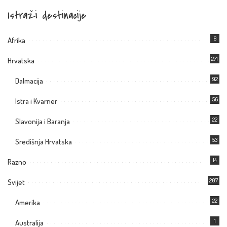
Istraži destinacije
8
Afrika
271
Hrvatska
92
Dalmacija
56
Istra i Kvarner
22
Slavonija i Baranja
53
Središnja Hrvatska
14
Razno
207
Svijet
22
Amerika
1
Australija