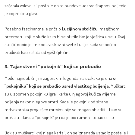
začarala volove, ali pošto je on te bundeve udarao štapom, ozlijedio
je coprničinu glavu.
Posebno fascinantna je priča o
Lucijinom stolčiću
, magičnom
predmetu koji je služio kako bi se otkrilo tko je vještica u selu. Ovaj
stolčić dobio je ime po svetkovini svete Lucije, kada se počeo
izrađivati kao zaštita od vještičjih čini.
3. Tajanstveni “pokojnik” koji se probudio
Među najneobičnijim zagorskim legendama svakako je ona
o
“pokojniku” koji se probudio usred vlastitog bdijenja.
Muškarci
su u spomen pokojniku igrali karte u njegovoj kući za vrijeme
bdijenja nakon njegove smrti. Kada je pokojnik od strane
mrtvozornika proglašen mrtvim, nije se mogao ohladiti – tako su
prošla tri dana, a “pokojnik” je i dalje bio rumen i topao u licu.
Dok su muškarci kraj njega kartali, on se iznenada ustao iz postelje i