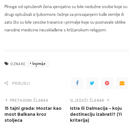
Mnoge od optuženih žena vjerojatno su bile nedužne osobe koje su
drugi optuživali iz ljubomore, težnje za prisvajanjem tuđe zemlje ili
zato što su bile seoske travarice i primalje koje su poznavale oblike
narodne medicine neusklađene s kršćanskom religijom.
legende
OZNAKE
PODIJELI
PRETHODNI ČLANAK
SLJEDEĆI ČLANAK
15 tajni grada: Mostar kao
Istra ili Dalmacija – koju
most Balkana kroz
destinaciju izabrati? (11
stoljeća
kriterija)