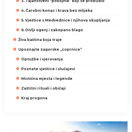
3. Tajanstveni “pokojnik” koji se probudio
4. Čarobni konac i krava bez mlijeka
5. Vještice s Medvednice i njihova okupljanja
6. Divlji ogenj i zakopano blago
Živa baština koja traje
Upoznajte zagorske „coprnice“
Optužbe i vjerovanja
Poznate vještice i slučajevi
Mistična mjesta i legende
Zaštitni rituali i običaji
Kraj progona