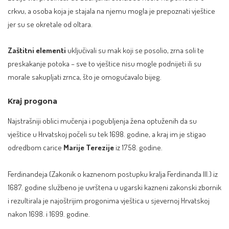
crkvu, a osoba koja je stajala na njemu mogla je prepoznati vještice
jer su se okretale od oltara.
Zaštitni elementi
uključivali su mak koji se posolio, zrna soli te
preskakanje potoka – sve to vještice nisu mogle podnijeti ili su
morale sakupljati zrnca, što je omogućavalo bijeg.
Kraj progona
Najstrašniji oblici mučenja i pogubljenja žena optuženih da su
vještice u Hrvatskoj počeli su tek 1698. godine, a kraj im je stigao
odredbom carice
Marije Terezije
iz 1758. godine.
Ferdinandeja (Zakonik o kaznenom postupku kralja Ferdinanda III.) iz
1687. godine službeno je uvrštena u ugarski kazneni zakonski zbornik
i rezultirala je najoštrijim progonima vještica u sjevernoj Hrvatskoj
nakon 1698. i 1699. godine.