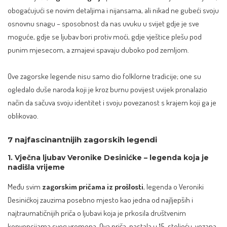
obogaćujući se novim detaljima i nijansama, ali nikad ne gubeći svoju
osnovnu snagu – sposobnost da nas uvuku u svijet gdje je sve
moguće, gdje se ljubav bori protiv moći, gdje vještice plešu pod
punim mjesecom, a zmajevi spavaju duboko pod zemljom.
Ove zagorske legende nisu samo dio folklorne tradicije; one su
ogledalo duše naroda koji je kroz burnu povijest uvijek pronalazio
način da sačuva svoju identitet i svoju povezanost s krajem koji ga je
oblikovao.
7 najfascinantnijih zagorskih legendi
1. Vječna ljubav Veronike Desinićke – legenda koja je
nadišla vrijeme
Među svim
zagorskim pričama iz prošlosti
, legenda o Veroniki
Desinićkoj zauzima posebno mjesto kao jedna od najljepših i
najtraumatičnijih priča o ljubavi koja je prkosila društvenim
konvencijama svog vremena. Ova priča, nastala u 15. stoljeću, vezana