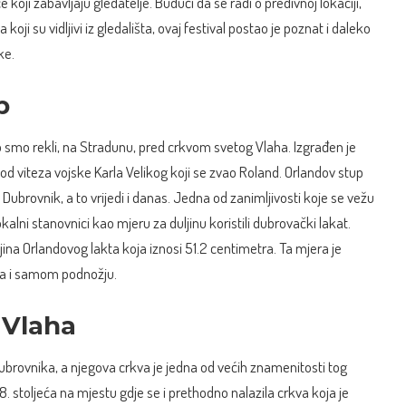
 koji zabavljaju gledatelje. Budući da se radi o predivnoj lokaciji,
oji su vidljivi iz gledališta, ovaj festival postao je poznat i daleko
ke.
p
o smo rekli, na Stradunu, pred crkvom svetog Vlaha. Izgrađen je
 od viteza vojske Karla Velikog koji se zvao Roland. Orlandov stup
 Dubrovnik, a to vrijedi i danas. Jedna od zanimljivosti koje se vežu
okalni stanovnici kao mjeru za duljinu koristili dubrovački lakat.
jina Orlandovog lakta koja iznosi 51.2 centimetra. Ta mjera je
upa i samom podnožju.
 Vlaha
Dubrovnika, a njegova crkva je jedna od većih znamenitosti tog
. stoljeća na mjestu gdje se i prethodno nalazila crkva koja je