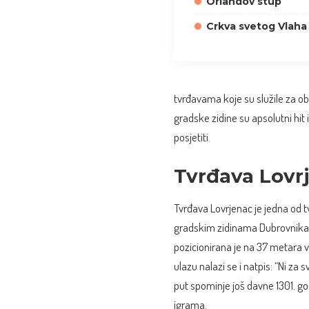
Orlandov stup
Crkva svetog Vlaha
tvrđavama koje su služile za o
gradske zidine su apsolutni hit
posjetiti.
Tvrđava Lovr
Tvrđava Lovrjenac je jedna od
gradskim zidinama Dubrovnika. 
pozicionirana je na 37 metara 
ulazu nalazi se i natpis: “Ni za
put spominje još davne 1301. g
igrama.