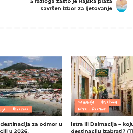
5 razloga zašto je Rajska plaža
savršen izbor za ljetovanje
Dalmacija
Hrvatska
cija
Hrvatska
Istra i Kvarner
 destinacija za odmor u
Istra ili Dalmacija – koj
iji u 2026.
destinaciju izabrati? (11