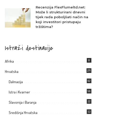
Recenzija FlexFlumeltd.net:
Može li strukturirani dnevni
tijek rada poboljšati način na
koji investitori pristupaju
tržištima?
Istraži destinacije
8
Afrika
271
Hrvatska
92
Dalmacija
56
Istra i Kvarner
22
Slavonija i Baranja
53
Središnja Hrvatska