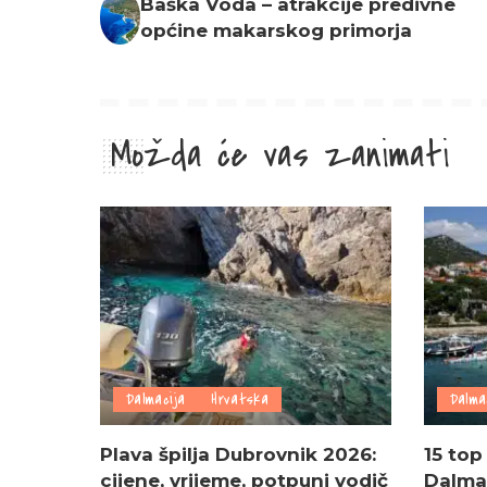
Baška Voda – atrakcije predivne
općine makarskog primorja
Možda će vas zanimati
Dalmacija
Hrvatska
Dalma
Plava špilja Dubrovnik 2026:
15 top
cijene, vrijeme, potpuni vodič
Dalmac