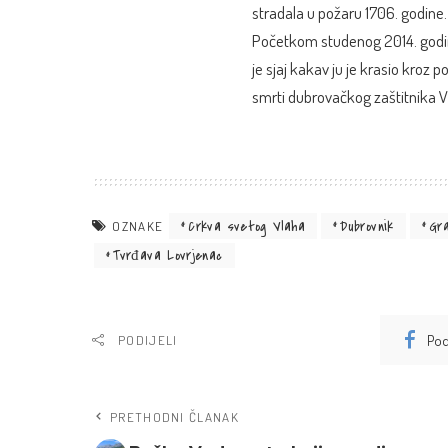
stradala u požaru 1706. godine.
Početkom studenog 2014. godine 
je sjaj kakav ju je krasio kroz 
smrti dubrovačkog zaštitnika V
Crkva svetog Vlaha
Dubrovnik
Gr
OZNAKE
Tvrđava Lovrjenac
Pod
PODIJELI
PRETHODNI ČLANAK