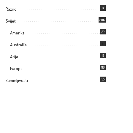
14
Razno
206
Svijet
22
Amerika
1
Australija
18
Azija
118
Europa
55
Zanimljivosti