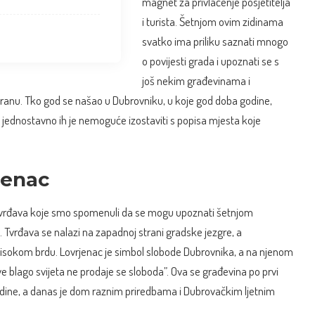
magnet za privlačenje posjetitelja
i turista. Šetnjom ovim zidinama
svatko ima priliku saznati mnogo
o povijesti grada i upoznati se s
još nekim građevinama i
branu. Tko god se našao u Dubrovniku, u koje god doba godine,
 i jednostavno ih je nemoguće izostaviti s popisa mjesta koje
jenac
 tvrđava koje smo spomenuli da se mogu upoznati šetnjom
Tvrđava se nalazi na zapadnoj strani gradske jezgre, a
visokom brdu. Lovrjenac je simbol slobode Dubrovnika, a na njenom
 sve blago svijeta ne prodaje se sloboda”. Ova se građevina po prvi
odine, a danas je dom raznim priredbama i Dubrovačkim ljetnim