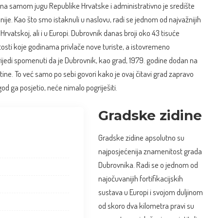
i na samom jugu Republike Hrvatske i administrativno je središte
e. Kao što smo istaknuli u naslovu, radi se jednom od najvažnijih
 Hrvatskoj, ali i u Europi. Dubrovnik danas broji oko 43 tisuće
sti koje godinama privlače nove turiste, a istovremeno
rijedi spomenuti da je Dubrovnik, kao grad, 1979. godine dodan na
ne. To već samo po sebi govori kako je ovaj čitavi grad zapravo
od ga posjetio, neće nimalo pogriješiti.
Gradske zidine
Gradske zidine apsolutno su
najposjećenija znamenitost grada
Dubrovnika. Radi se o jednom od
najočuvanijih fortifikacijskih
sustava u Europi i svojom duljinom
od skoro dva kilometra pravi su