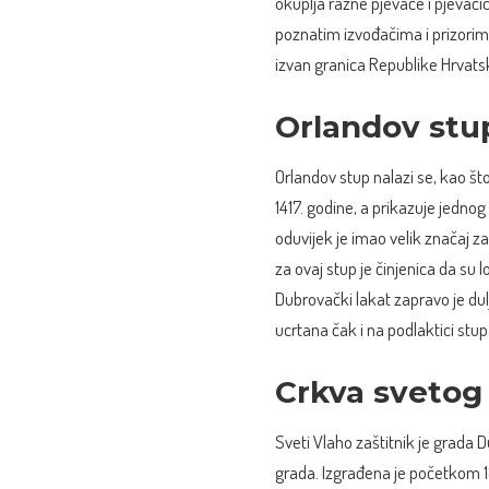
okuplja razne pjevače i pjevačice
poznatim izvođačima i prizorima k
izvan granica Republike Hrvats
Orlandov stu
Orlandov stup nalazi se, kao št
1417. godine, a prikazuje jednog
oduvijek je imao velik značaj za
za ovaj stup je činjenica da su l
Dubrovački lakat zapravo je dul
ucrtana čak i na podlaktici st
Crkva svetog
Sveti Vlaho zaštitnik je grada 
grada. Izgrađena je početkom 18