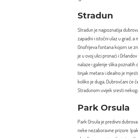
Stradun
Stradun je najpoznatija dubrovač
zapadni i istočni ulaz u grad, a 
Onofrijeva fontana kojom se zn
je u ovoj ulici pronaći i Orland
nalaze i galerije slika poznati
tinjak metara i idealno je mjes
koliko je duga, Dubrovčani će čes
Stradunom uvijek sresti nekoga 
Park Orsula
Park Orsula je predivni dubrovač
neke nezaboravne prizore. Ipak, 