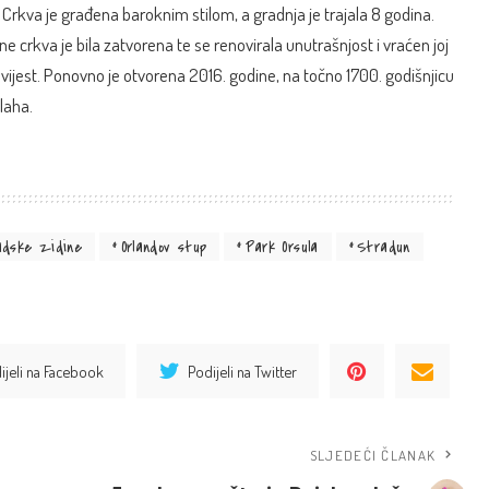
 Crkva je građena baroknim stilom, a gradnja je trajala 8 godina.
crkva je bila zatvorena te se renovirala unutrašnjost i vraćen joj
povijest. Ponovno je otvorena 2016. godine, na točno 1700. godišnjicu
laha.
adske zidine
Orlandov stup
Park Orsula
Stradun
ijeli na Facebook
Podijeli na Twitter
SLJEDEĆI ČLANAK