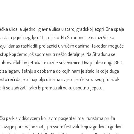
ka ulica, a ujedno i glavna ulica u staroj gradskoj jezgri. Ona spaja
nastala je još negdje u 11. stoljeću. Na Stradunu se nalazi Velika
aju i danas rashladiti prolaznici u vrućim danima. Također, moguće
ov stup koji ćemo još spomenuti nešto detaljnije. Na Stradunu se
h dubrovačkih umjetnika te razne suvenirnice. Ova je ulica duga 300-
to za laganu šetnju s osobama do kojih nam je stalo. Iako je duga
to reći da je to najdulja ulica na svijetu jer će kroz svoj prolazak
ili se zadržati kako bi promatrali neku usputnu ljepotu.
ki park s vidikovcem koji svim posjetiteljima i turistima pruža
ovaj je park najpoznatiji po svom festivalu koji iz godine u godinu