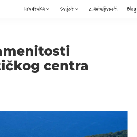
Hrvatska
Svijet
Zanimljivosti
Blog
amenitosti
tičkog centra