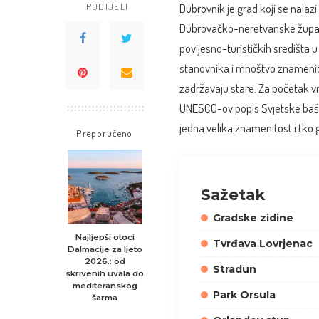
PODIJELI
Dubrovnik je grad koji se nalaz
Dubrovačko-neretvanske županij
povijesno-turističkih središta u
stanovnika i mnoštvo znamenito
zadržavaju stare. Za početak v
UNESCO-ov popis Svjetske bašti
jedna velika znamenitost i tko g
Preporučeno
Sažetak
Gradske zidine
Najljepši otoci
Tvrđava Lovrjenac
Dalmacije za ljeto
2026.: od
Stradun
skrivenih uvala do
mediteranskog
Park Orsula
šarma