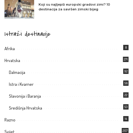
Koji su najljepši europski gradovi zimi? 10
destinacija za savršen zimski bijeg
Istraži destinacije
8
Afrika
271
Hrvatska
92
Dalmacija
56
Istra i Kvarner
22
Slavonija i Baranja
53
Središnja Hrvatska
14
Razno
207
Svijet