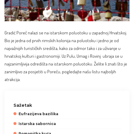
Gradić Poreč nalazi se na istarskom poluotoku u zapadnoj Hrvatskoj.
Bio je jedna od prvih rimskih kolonija na poluotoku i jedno je od
najvažnijih turističkih središta, kako za odmor tako i za uživanje u
hrvatskoj kulturi i gastronomiji. Uz Pulu, Umag i
Rovinj
ubraja se u
najzanimljivija odredišta na istarskom poluotoku. Želite li znati što je
zanimljivo za posjetiti u Poreču, pogledajte našu listu najboljih
atrakcija.
Sažetak
Eufrazijeva bazilika
Istarska sabornica
Romanička kuća