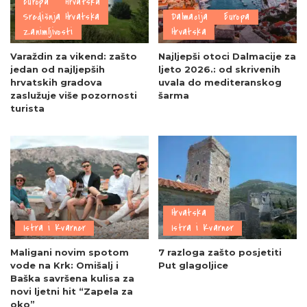
Europa
Hrvatska
Središnja Hrvatska
Dalmacija
Europa
Zanimljivosti
Hrvatska
Varaždin za vikend: zašto
Najljepši otoci Dalmacije za
jedan od najljepših
ljeto 2026.: od skrivenih
hrvatskih gradova
uvala do mediteranskog
zaslužuje više pozornosti
šarma
turista
Hrvatska
Istra i Kvarner
Istra i Kvarner
Maligani novim spotom
7 razloga zašto posjetiti
vode na Krk: Omišalj i
Put glagoljice
Baška savršena kulisa za
novi ljetni hit “Zapela za
oko”