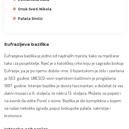
Otok Sveti Nikola
Palača Sinčić
Eufrazijeva bazilika
Eufrazijeva bazilika je jedno od najdražih mjesta, kako za mještane
tako i za posjetitelje. Riječ je o katoličkoj crkvi koju je sagradio biskup
Eufrazije, pa je po njemu dobila i ime. U bizantskom je stilu i završena
je 563. godine.
UNESCO-vom svjetskom baštinom
je proglašena
1997. godine. Interijer bazilike je doista fascinantan, a dočekat će vas
zlatni mozaici iz 6. stoljeća, te neki iz 13. stoljeća. Možete se popeti i
na zvonik da vidite Poreč s visine. Bazilika je dio kompleksa u kojem
se nalazi nekoliko zgrada, poput biskupske palače, sakristije i
krstionice.