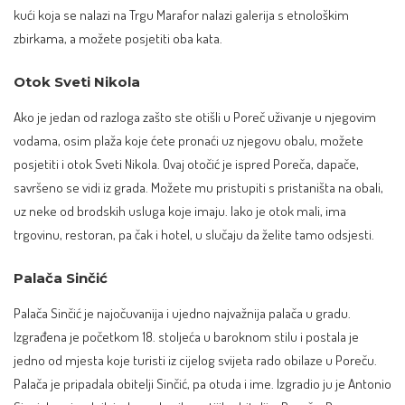
kući koja se nalazi na Trgu Marafor nalazi galerija s etnološkim
zbirkama, a možete posjetiti oba kata.
Otok Sveti Nikola
Ako je jedan od razloga zašto ste otišli u
Poreč
uživanje u njegovim
vodama, osim plaža koje ćete pronaći uz njegovu obalu, možete
posjetiti i otok Sveti Nikola. Ovaj otočić je ispred Poreča, dapače,
savršeno se vidi iz grada. Možete mu pristupiti s pristaništa na obali,
uz neke od brodskih usluga koje imaju. Iako je otok mali, ima
trgovinu, restoran, pa čak i hotel, u slučaju da želite tamo odsjesti.
Palača Sinčić
Palača Sinčić je najočuvanija i ujedno najvažnija palača u gradu.
Izgrađena je početkom 18. stoljeća u baroknom stilu i postala je
jedno od mjesta koje turisti iz cijelog svijeta rado obilaze u Poreču.
Palača je pripadala obitelji Sinčić, pa otuda i ime. Izgradio ju je Antonio