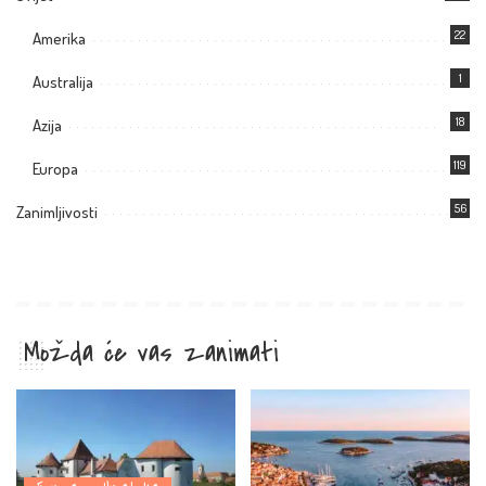
22
Amerika
1
Australija
18
Azija
119
Europa
56
Zanimljivosti
Možda će vas zanimati