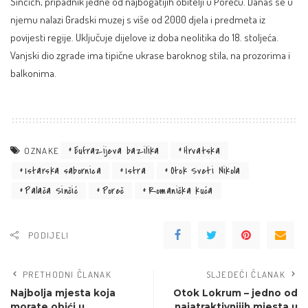
Sincich, pripadnik jedne od najbogatijih obitelji u Poreču. Danas se u
njemu nalazi Gradski muzej s više od 2000 djela i predmeta iz
povijesti regije. Uključuje dijelove iz doba neolitika do 18. stoljeća.
Vanjski dio zgrade ima tipične ukrase baroknog stila, na prozorima i
balkonima.
Eufrazijeva bazilika
Hrvatska
OZNAKE
Istarska sabornica
Istra
Otok Sveti Nikola
Palača Sinčić
Poreč
Romanička kuća
PODIJELI
PRETHODNI ČLANAK
SLJEDEĆI ČLANAK
Najbolja mjesta koja
Otok Lokrum – jedno od
morate obići u
najatraktivnijih mjesta u