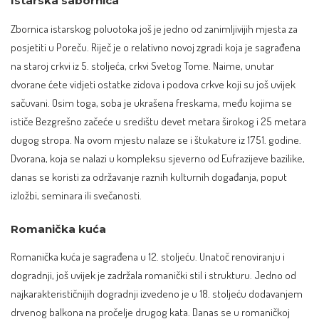
Istarska sabornica
Zbornica istarskog poluotoka
još je jedno od zanimljivijih mjesta za
posjetiti u Poreču. Riječ je o relativno novoj zgradi koja je sagrađena
na staroj crkvi iz 5. stoljeća, crkvi Svetog Tome. Naime, unutar
dvorane ćete vidjeti ostatke zidova i podova crkve koji su još uvijek
sačuvani. Osim toga, soba je ukrašena freskama, među kojima se
ističe Bezgrešno začeće u središtu devet metara širokog i 25 metara
dugog stropa. Na ovom mjestu nalaze se i štukature iz 1751. godine.
Dvorana, koja se nalazi u kompleksu sjeverno od Eufrazijeve bazilike,
danas se koristi za održavanje raznih kulturnih događanja, poput
izložbi, seminara ili svečanosti.
Romanička kuća
Romanička kuća je sagrađena u 12. stoljeću. Unatoč renoviranju i
dogradnji, još uvijek je zadržala romanički stil i strukturu. Jedno od
najkarakterističnijih dogradnji izvedeno je u 18. stoljeću dodavanjem
drvenog balkona na pročelje drugog kata. Danas se u romaničkoj