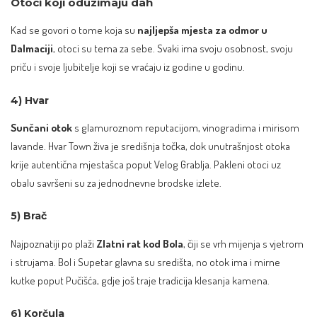
Otoci koji oduzimaju dah
Kad se govori o tome koja su
najljepša mjesta za odmor u
Dalmaciji
, otoci su tema za sebe. Svaki ima svoju osobnost, svoju
priču i svoje ljubitelje koji se vraćaju iz godine u godinu.
4) Hvar
Sunčani otok
s glamuroznom reputacijom, vinogradima i mirisom
lavande. Hvar Town živa je središnja točka, dok unutrašnjost otoka
krije autentična mjestašca poput Velog Grablja. Pakleni otoci uz
obalu savršeni su za jednodnevne brodske izlete.
5) Brač
Najpoznatiji po plaži
Zlatni rat kod Bola
, čiji se vrh mijenja s vjetrom
i strujama. Bol i Supetar glavna su središta, no otok ima i mirne
kutke poput Pučišća, gdje još traje tradicija klesanja kamena.
6) Korčula