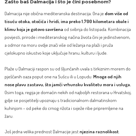
Zašto baš Dalmacija i što je čini posebnom?
Dalmacija nije obična mediteranska destinacija. Ona je
dom više od
tisuću otoka, otočića i hridi, ima preko 1.700 kilometara obale i
klimu koja je gotovo savršena
od svibnja do listopada. Kombinacija
povijesti, prirode i mediteranskog načina života čini je jedinstvenom,
a odmor na moru ovdje znači više od ležanja na plaži i pruža
cjelokupno iskustvo koje uključuje hranu, kulturu i ljude.
Plaže u Dalmaciji raspon su od šljunčanih uvala s tirkiznim morem do
pješčanih oaza poput one na Sušcu ili u Lopudu.
Mnoge od njih
nose plavu zastavu, što jamči vrhunsku kvalitetu mora i usluga.
Osim toga, regija je domaćin nekih od najboljih restorana u Hrvatskoj,
gdje se posjetitelji upoznaju s tradicionalnom dalmatinskom
kuhinjom – od peke do crnog rižota i svježe ribe pripremljene na
žaru.
Još jedna velika prednost Dalmacije jest
njezina raznolikost
.