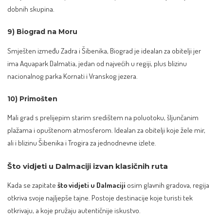
dobnih skupina.
9) Biograd na Moru
Smješten između Zadra i Šibenika, Biograd je idealan za obitelji jer
ima Aquapark Dalmatia, jedan od najvećih u regiji, plus blizinu
nacionalnog parka Kornati i Vranskog jezera.
10) Primošten
Mali grad s prelijepim starim središtem na poluotoku, šljunčanim
plažama i opuštenom atmosferom. Idealan za obitelji koje žele mir,
ali i blizinu Šibenika i Trogira za jednodnevne izlete.
Što vidjeti u Dalmaciji izvan klasičnih ruta
Kada se zapitate
što vidjeti u Dalmaciji
osim glavnih gradova, regija
otkriva svoje najljepše tajne. Postoje destinacije koje turisti tek
otkrivaju, a koje pružaju autentičnije iskustvo.