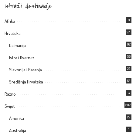
Istraži destinacije
8
Afrika
271
Hrvatska
92
Dalmacija
56
Istra i Kvarner
22
Slavonija i Baranja
53
Središnja Hrvatska
14
Razno
207
Svijet
22
Amerika
1
Australija