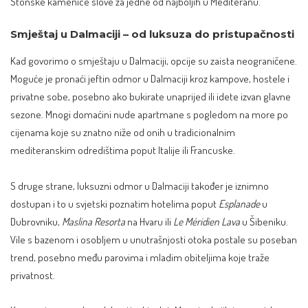
Stonske kamenice slove za jedne od najboljih u Mediteranu.
Smještaj u Dalmaciji – od luksuza do pristupačnosti
Kad govorimo o smještaju u Dalmaciji, opcije su zaista neograničene.
Moguće je pronaći jeftin odmor u Dalmaciji kroz kampove, hostele i
privatne sobe, posebno ako bukirate unaprijed ili idete izvan glavne
sezone. Mnogi domaćini nude apartmane s pogledom na more po
cijenama koje su znatno niže od onih u tradicionalnim
mediteranskim odredištima poput Italije ili Francuske.
S druge strane, luksuzni odmor u Dalmaciji također je iznimno
dostupan i to u svjetski poznatim hotelima poput
Esplanade
u
Dubrovniku,
Maslina Resorta
na Hvaru ili
Le Méridien Lava
u Šibeniku.
Vile s bazenom i osobljem u unutrašnjosti otoka postale su poseban
trend, posebno među parovima i mladim obiteljima koje traže
privatnost.