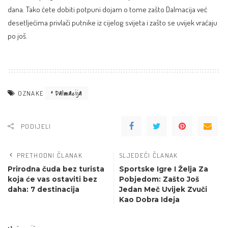
dana. Tako ćete dobiti potpuni dojam o tome zašto Dalmacija već
desetljećima privlači putnike iz cijelog svijeta i zašto se uvijek vraćaju
po još.
Dalmacija
OZNAKE
PODIJELI
PRETHODNI ČLANAK
SLJEDEĆI ČLANAK
Prirodna čuda bez turista
Sportske Igre I Želja Za
koja će vas ostaviti bez
Pobjedom: Zašto Još
daha: 7 destinacija
Jedan Meč Uvijek Zvuči
Kao Dobra Ideja