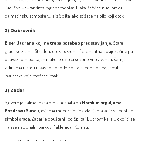
ljudi žive unutar rimskog spomenika. Plaža Bačvice nudi pravu
dalmatinsku atmosferu, a iz Splita lako stižete na bilo koji otok.
2) Dubrovnik
Biser Jadrana koji ne treba posebno predstavljanje.
Stare
gradske zidine, Stradun, otok Lokrum i fascinantna povijest čine ga
obaveznom postajom. Iako je u špici sezone vrlo živahan, šetnja
zidinama u zoru ili kasno popodne ostaje jedno od najljepših
iskustava koje možete imati.
3) Zadar
Sjevernija dalmatinska perla poznata po
Morskim orguljama i
Pozdravu Suncu
, dvjema modernim instalacijama koje su postale
simbol grada. Zadar je opušteniji od Splita i Dubrovnika, a u okolici se
nalaze nacionalni parkovi Paklenica i Kornati.