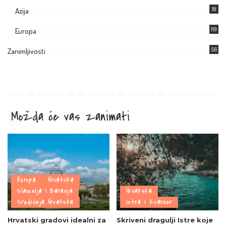
18
Azija
119
Europa
56
Zanimljivosti
Možda će vas zanimati
Europa
Hrvatska
Slavonija i Baranja
Hrvatska
Središnja Hrvatska
Istra i Kvarner
Hrvatski gradovi idealni za
Skriveni dragulji Istre koje