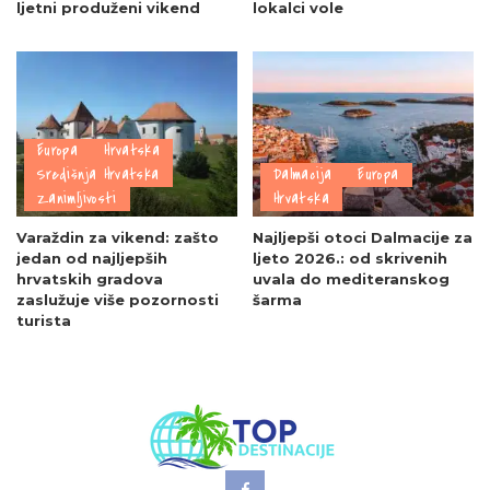
ljetni produženi vikend
lokalci vole
Europa
Hrvatska
Središnja Hrvatska
Dalmacija
Europa
Zanimljivosti
Hrvatska
Varaždin za vikend: zašto
Najljepši otoci Dalmacije za
jedan od najljepših
ljeto 2026.: od skrivenih
hrvatskih gradova
uvala do mediteranskog
zaslužuje više pozornosti
šarma
turista