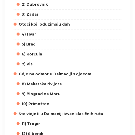
2) Dubrovnik
3) Zadar
Otoci koji oduzimaju dah
4) Hvar
5) Brač
6) Korčula
7) Vis
Gdje na odmor u Dalmaciji s djecom
8) Makarska rivijera
9) Biograd na Moru
10) Primošten
Što vidjeti u Dalmaciji izvan klasičnih ruta
11) Trogir
12) Šibenik