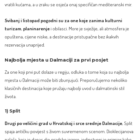
vratili kućama, a u zraku se osjeća onaj specifičan mediteranski mir.
Svibanj i listopad pogodni su za one koje zanima kulturni
turizam
,
planinarenje
i obilasci. More je svježije, ali atmosfera je
opuštena, cijene niske, a destinacije pristupačne bez ikakvih
rezervacija unaprijed.
Najbolja mjesta u Dalmaciji za prvi posjet
Za one koji prvi put dolaze u regiju, odluka o tome koja su najbolja
mjesta u Dalmaciji može biti zbunjujući. Preporučujemo nekoliko
klasičnih destinacija koje pružaju najbolji uvod u dalmatinski stil
života.
1) Split
Drugi po veličini grad u Hrvatskoj i srce srednje Dalmacije
,
Split
spaja antičku povijest s živom suvremenom scenom. Dioklecijanova
palača, koja je danas dio gradske jezgre, jedinstveni je primjer kako