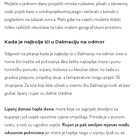
Možete u jednom danu posjetiti rimske ruševine, plivati u skrivenoj
uvali, popiti kavu u srednjovjekovnoj jezgri i večerati u konobi s
pogledom na zalazak sunca. Malo gdje na svijetu možete dobiti
toliko različitih iskustava na tako malom geografskom prostoru.
Kada je najbolje ići u Dalmaciju na odmor
Odgovor na pitanje kada je najbolje ići u Dalmaciju na odmor ovisi o
tome što tražite od putovanja. Ako želite najtoplije more i punu
turističku ponudu, srpanj i kolovoz su klasičan izbor, no tada su
gradovi prepuni, smještaj skup, a temperature mogu prijeći 35
stupnjeva. Za one koji žele uživati u svemu što Dalmacija nudi, ali bez
gužve, lipanj i rujan su zlatne sredine.
Lipanj donosi tople dane
, more koje se zagrijalo dovoljno za
kupanje i još uvijek razumne cijene smještaja. Priroda je u punom
cvatu, a noći su ugodno svježe.
Rujan je pak omiljen mjesec
među
iskusnim putnicima
jer more je toplije nego u srpnju, ljudi su se