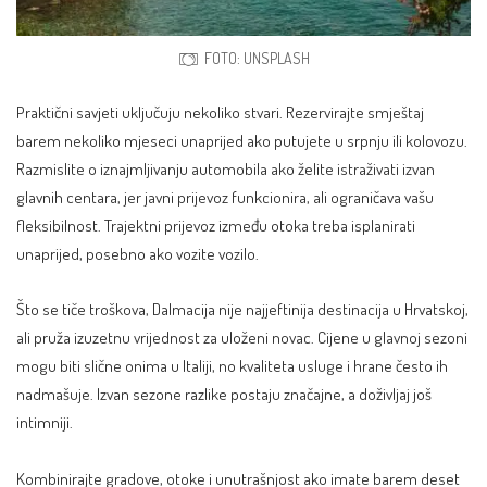
FOTO: UNSPLASH
Praktični savjeti uključuju nekoliko stvari. Rezervirajte smještaj
barem nekoliko mjeseci unaprijed ako putujete u srpnju ili kolovozu.
Razmislite o iznajmljivanju automobila ako želite istraživati izvan
glavnih centara, jer javni prijevoz funkcionira, ali ograničava vašu
fleksibilnost. Trajektni prijevoz između otoka treba isplanirati
unaprijed, posebno ako vozite vozilo.
Što se tiče troškova, Dalmacija nije najjeftinija destinacija u Hrvatskoj,
ali pruža izuzetnu vrijednost za uloženi novac. Cijene u glavnoj sezoni
mogu biti slične onima u Italiji, no kvaliteta usluge i hrane često ih
nadmašuje. Izvan sezone razlike postaju značajne, a doživljaj još
intimniji.
Kombinirajte gradove, otoke i unutrašnjost ako imate barem deset