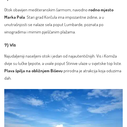
Otok obavijen mediteranskim šarmom, navodno
rodno mjesto
Marka Pola
. Stari grad Korčula ima impozantne zidine, a u
unutrašnjosti se nalaze sela poput Lumbarde, poznata po
vinogradima i mirnim pješčanim plažama.
7) Vis
Najudaljeniji naseljeni otok i jedan od najautentičnijih. Vis i Komiža
dvije su lučke ljepote, a uvale poput Stinive ulaze u svjetske top liste.
Plava špilja na obližnjem Biševu
prirodna je atrakcija koja oduzima
dah.