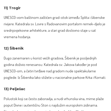
11) Trogir
UNESCO-vom baštinom zaštićen grad-otok između Splita i šibenske
rivijere. Katedrala sv. Lovre s Radovanovim portalom remek-djelo je
srednjovjekovne arhitekture, a stari grad doslovno staje u sat
vremena hodanja.
12) Šibenik
Dugo zanemaren u korist većih gradova, Šibenik je posljednjih
godina doživio renesansu. Katedrala sv. Jakova također je pod
UNESCO-om, a četiri tvrđave nad gradom nude spektakularne
poglede. Iz Šibenika lako stižete u nacionalne parkove Krka i Kornati.
13) Pelješac
Poluotok koji se često zaboravlja, a nudi vrhunska vina, mirne plaže
poput Divne i autentičnu Ston s najdužim europskim zidinama.