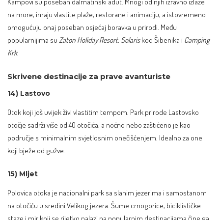
Kampovi su poseban dalmatinski adut. Mnogi od njih izravno izlaze
na more, imaju vlastite plaže, restorane i animaciju, a istovremeno
omogućuju onaj poseban osjećaj boravka u prirodi. Među
popularnijima su
Zaton Holiday Resort
,
Solaris
kod Šibenika i
Camping
Krk
.
Skrivene destinacije za prave avanturiste
14) Lastovo
Otok koji još uvijek živi vlastitim tempom. Park prirode Lastovsko
otočje sadrži više od 40 otočića, a noćno nebo zaštićeno je kao
područje s minimalnim svjetlosnim onečišćenjem. Idealno za one
koji bježe od gužve.
15) Mljet
Polovica otoka je nacionalni park sa slanim jezerima i samostanom
na otočiću u sredini Velikog jezera. Šume crnogorice, biciklističke
staze i mir koji se rijetko nalazi na popularnim destinacijama čine ga