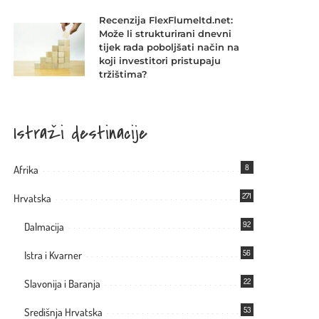
Recenzija FlexFlumeltd.net:
Može li strukturirani dnevni
tijek rada poboljšati način na
koji investitori pristupaju
tržištima?
Istraži destinacije
8
Afrika
271
Hrvatska
92
Dalmacija
56
Istra i Kvarner
22
Slavonija i Baranja
53
Središnja Hrvatska