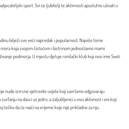
tjecateljski sport. Svi će ljubitelji te aktivnosti apsolutno uživati u
odinu bilježi sve veći napredak i popularnost. Najviše tome
g mora koja svojom čistoćom i bistrinom jednostavno mami
aživanje podmorja. U mjestu djeluje ronilački klub koji nosi ime Sveti
inje nude izvrsne vjetrovite uvjete koji savršeno odgovaraju
surfanju na dasci uz jedro, a zaljubljenici u ovu aktivnost i oni koji
oj teško da će naići na vrijeme koje nije prikladno za nju.