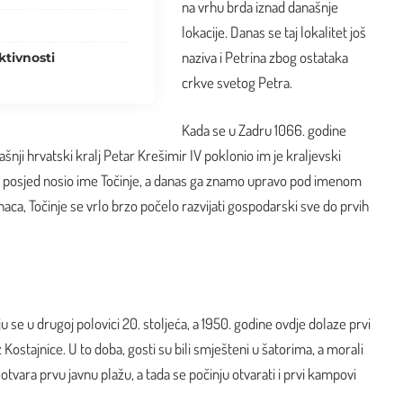
na vrhu brda iznad današnje
lokacije. Danas se taj lokalitet još
naziva i Petrina zbog ostataka
ktivnosti
crkve svetog Petra.
Kada se u
Zadru
1066. godine
nji hrvatski kralj Petar Krešimir IV poklonio im je kraljevski
 je posjed nosio ime Točinje, a danas ga znamo upravo pod imenom
aca, Točinje se vrlo brzo počelo razvijati gospodarski sve do prvih
ju se u drugoj polovici 20. stoljeća, a 1950. godine ovdje dolaze prvi
 iz Kostajnice. U to doba, gosti su bili smješteni u šatorima, a morali
 otvara prvu javnu plažu, a tada se počinju otvarati i prvi kampovi