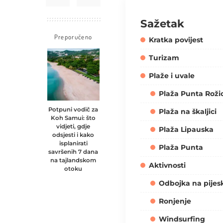
Sažetak
Preporučeno
Kratka povijest
Turizam
Plaže i uvale
Plaža Punta Roži
Potpuni vodič za
Plaža na škaljici
Koh Samui: što
vidjeti, gdje
Plaža Lipauska
odsjesti i kako
isplanirati
Plaža Punta
savršenih 7 dana
na tajlandskom
Aktivnosti
otoku
Odbojka na pijes
Ronjenje
Windsurfing