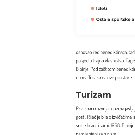
Izleti
Ostale sportske a
osnovao red benediktinaca, tadaš
posjed u trajno vlasništvo. Taj
Bibinje. Pod zaštitom benediktin
upada Turaka na ove prostore.
Turizam
Prvi znaci razvoja turizma javlja
gosti. Riječ je bila o izviđačima
su se hraniti sami. 1968. Bibinje
namijenjeni za turiste.