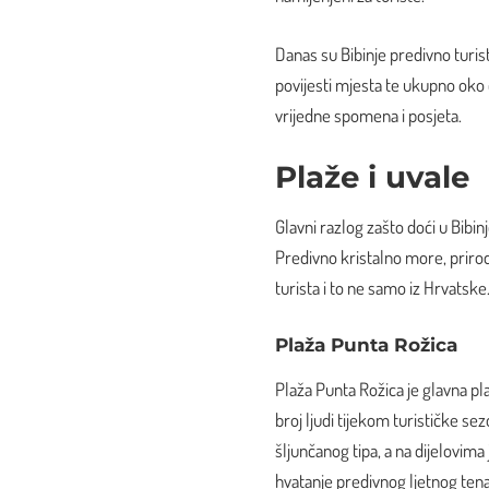
Danas su Bibinje predivno turi
povijesti mjesta te ukupno oko 
vrijedne spomena i posjeta.
Plaže i uvale
Glavni razlog zašto doći u Bibi
Predivno kristalno more, priroda
turista i to ne samo iz Hrvatske
Plaža Punta Rožica
Plaža Punta Rožica je glavna pla
broj ljudi tijekom turističke sez
šljunčanog tipa, a na dijelovima 
hvatanje predivnog ljetnog tena.