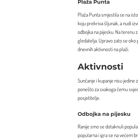
Plaža Punta
Plaža Punta smjestila se na isto
koju prekriva šljunak, a nudi iz
odbojka na pijesku. Na terenu za 
gledatelja. Upravo zato se oko p
dnevnih aktivnosti na plaži.
Aktivnosti
Sunčanje i kupanje nisu jedine 
ponešto za svakoga čemu svjedoč
posjetitelje.
Odbojka na pijesku
Ranije smo se dotaknuli popular
popularna i igra se na većem br