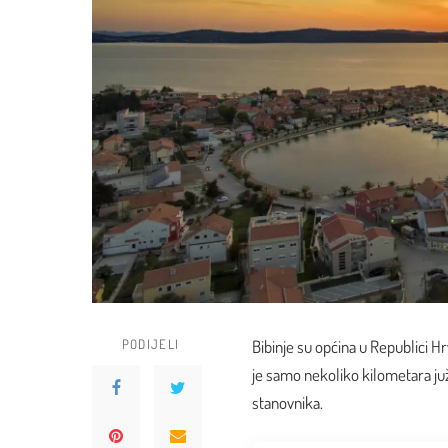
PODIJELI
Bibinje su općina u Republici H
je samo nekoliko kilometara juž
stanovnika.