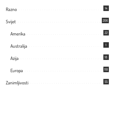
14
Razno
206
Svijet
22
Amerika
1
Australija
18
Azija
118
Europa
55
Zanimljivosti