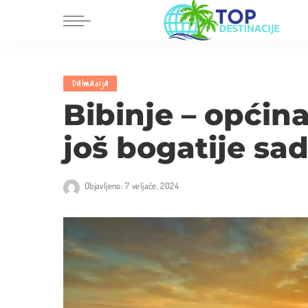
Dalmacija
Europa
Dalmacija
Istra i Kvarner
Amerika
Bibinje – općina
Središnja Hrvatska
Azija
još bogatije sad
Slavonija i Baranja
Afrika
Australija
Objavljeno: 7 veljače, 2024