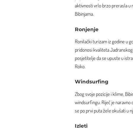
aktivnosti vrlo brzo prerasla u na
Bibinjama.
Ronjenje
Ronilački turizam iz godine u g
pridonosi kvaliteta Jadransko
posjetitelje da se upuste u istr
Roko.
Windsurfing
Zbog svoje pozicije i klime, Bib
windsurfingu. Riječ je naravno o 
se po prvi puta žele okušati u nj
Izleti