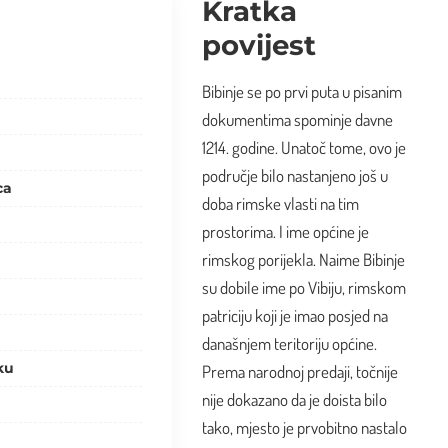
Kratka
povijest
Bibinje se po prvi puta u pisanim
dokumentima spominje davne
1214. godine. Unatoč tome, ovo je
područje bilo nastanjeno još u
ca
doba rimske vlasti na tim
prostorima. I ime općine je
rimskog porijekla. Naime Bibinje
su dobile ime po Vibiju, rimskom
patriciju koji je imao posjed na
današnjem teritoriju općine.
ku
Prema narodnoj predaji, točnije
nije dokazano da je doista bilo
tako, mjesto je prvobitno nastalo