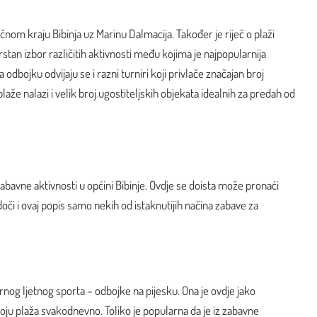
čnom kraju Bibinja uz Marinu Dalmacija. Također je riječ o plaži
vrstan izbor različitih aktivnosti među kojima je najpopularnija
odbojku odvijaju se i razni turniri koji privlače značajan broj
laže nalazi i velik broj ugostiteljskih objekata idealnih za predah od
zabavne aktivnosti u općini Bibinje. Ovdje se doista može pronaći
i i ovaj popis samo nekih od istaknutijih načina zabave za
nog ljetnog sporta – odbojke na pijesku. Ona je ovdje jako
oju plaža svakodnevno. Toliko je popularna da je iz zabavne