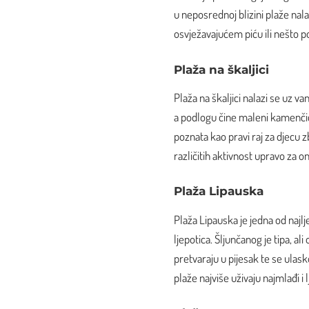
u neposrednoj blizini plaže nala
osvježavajućem piću ili nešto po
Plaža na škaljici
Plaža na škaljici nalazi se uz v
a podlogu čine maleni kamenčići.
poznata kao pravi raj za djecu 
različitih aktivnost upravo za o
Plaža Lipauska
Plaža Lipauska je jedna od najlje
ljepotica. Šljunčanog je tipa, al
pretvaraju u pijesak te se ul
plaže najviše uživaju najmlađi i l