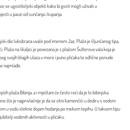
ze se ugostiteljski objekti kako bi gosti mogli uživati u
jesti u pauzi od sunčanja i kupanja.
anjski dio lukobrana uvale pod imenom Jaz. Plaža je šljunčanog tipa,
 Plaža na škaljici je povezana je s plažom Šulterova vala koja je
zbog svojih blagih ulaza u more i puno plićaka te odlične ponude
ne najmlađe.
pših plaža Bibinja, a i mještani će često reći da je to bibinjska
i ono što je najprivlačnije je da se sitni kamenčići u dodiru s vodom
askom u vodu stekne dojam hodanja po mekom tepihu. U takvom tipu
jubitelji vodenih aktivnosti u plićaku.