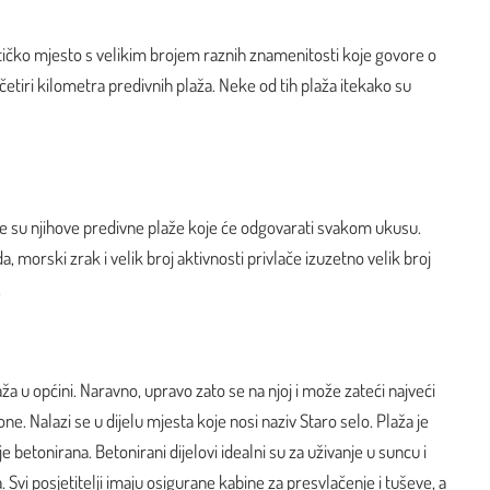
stičko mjesto s velikim brojem raznih znamenitosti koje govore o
četiri kilometra predivnih plaža. Neke od tih plaža itekako su
nje su njihove predivne plaže koje će odgovarati svakom ukusu.
, morski zrak i velik broj aktivnosti privlače izuzetno velik broj
.
ža u općini. Naravno, upravo zato se na njoj i može zateći najveći
one. Nalazi se u dijelu mjesta koje nosi naziv Staro selo. Plaža je
je betonirana. Betonirani dijelovi idealni su za uživanje u suncu i
 Svi posjetitelji imaju osigurane kabine za presvlačenje i tuševe, a