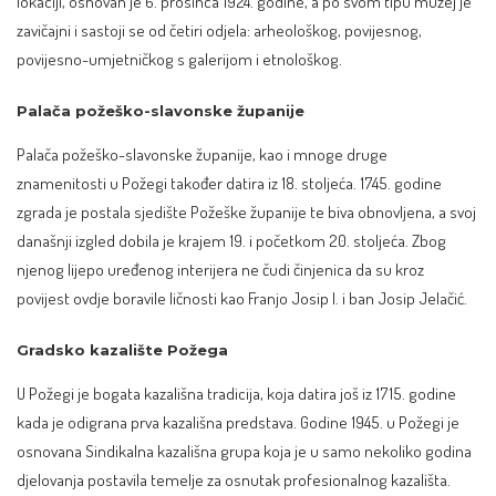
lokaciji, osnovan je 6. prosinca 1924. godine, a po svom tipu muzej je
zavičajni i sastoji se od četiri odjela: arheološkog, povijesnog,
povijesno-umjetničkog s galerijom i etnološkog.
Palača požeško-slavonske županije
Palača požeško-slavonske županije, kao i mnoge druge
znamenitosti u Požegi također datira iz 18. stoljeća. 1745. godine
zgrada je postala sjedište Požeške županije te biva obnovljena, a svoj
današnji izgled dobila je krajem 19. i početkom 20. stoljeća. Zbog
njenog lijepo uređenog interijera ne čudi činjenica da su kroz
povijest ovdje boravile ličnosti kao Franjo Josip I. i ban Josip Jelačić.
Gradsko kazalište Požega
U Požegi je bogata kazališna tradicija, koja datira još iz 1715. godine
kada je odigrana prva kazališna predstava. Godine 1945. u Požegi je
osnovana Sindikalna kazališna grupa koja je u samo nekoliko godina
djelovanja postavila temelje za osnutak profesionalnog kazališta.