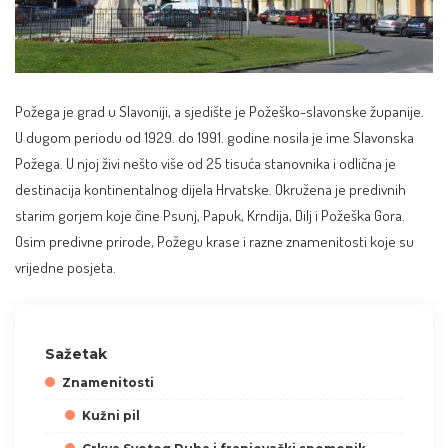
Požega je grad u Slavoniji, a sjedište je Požeško-slavonske županije.
U dugom periodu od 1929. do 1991. godine nosila je ime Slavonska
Požega. U njoj živi nešto više od 25 tisuća stanovnika i odlična je
destinacija kontinentalnog dijela Hrvatske. Okružena je predivnih
starim gorjem koje čine Psunj,
Papuk
, Krndija, Dilj i Požeška Gora.
Osim predivne prirode, Požegu krase i razne znamenitosti koje su
vrijedne posjeta.
Sažetak
Znamenitosti
Kužni pil