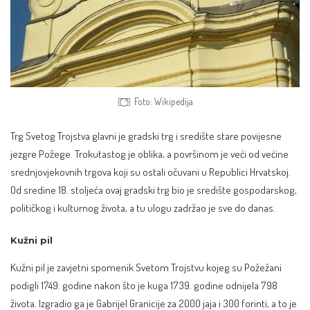
Foto: Wikipedija
Trg Svetog Trojstva glavni je gradski trg i središte stare povijesne
jezgre Požege. Trokutastog je oblika, a površinom je veći od većine
srednjovjekovnih trgova koji su ostali očuvani u Republici Hrvatskoj.
Od sredine 18. stoljeća ovaj gradski trg bio je središte gospodarskog,
političkog i kulturnog života, a tu ulogu zadržao je sve do danas.
Kužni pil
Kužni pil je zavjetni spomenik Svetom Trojstvu kojeg su Požežani
podigli 1749. godine nakon što je kuga 1739. godine odnijela 798
života. Izgradio ga je Gabrijel Granicije za 2000 jaja i 300 forinti, a to je