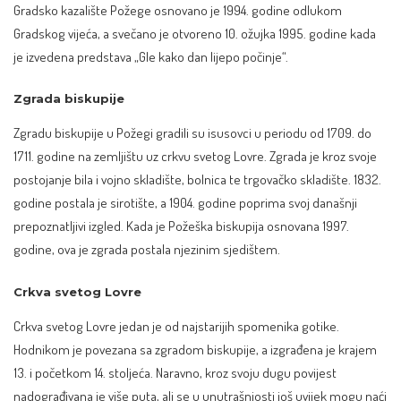
Gradsko kazalište Požege osnovano je 1994. godine odlukom
Gradskog vijeća, a svečano je otvoreno 10. ožujka 1995. godine kada
je izvedena predstava „Gle kako dan lijepo počinje“.
Zgrada biskupije
Zgradu biskupije u Požegi gradili su isusovci u periodu od 1709. do
1711. godine na zemljištu uz crkvu svetog Lovre. Zgrada je kroz svoje
postojanje bila i vojno skladište, bolnica te trgovačko skladište. 1832.
godine postala je sirotište, a 1904. godine poprima svoj današnji
prepoznatljivi izgled. Kada je Požeška biskupija osnovana 1997.
godine, ova je zgrada postala njezinim sjedištem.
Crkva svetog Lovre
Crkva svetog Lovre jedan je od najstarijih spomenika gotike.
Hodnikom je povezana sa zgradom biskupije, a izgrađena je krajem
13. i početkom 14. stoljeća. Naravno, kroz svoju dugu povijest
nadograđivana je više puta, ali se u unutrašnjosti još uvijek mogu naći