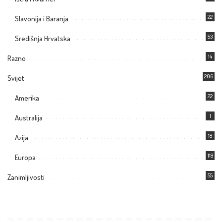
22
Slavonija i Baranja
53
Središnja Hrvatska
14
Razno
206
Svijet
22
Amerika
1
Australija
18
Azija
118
Europa
55
Zanimljivosti