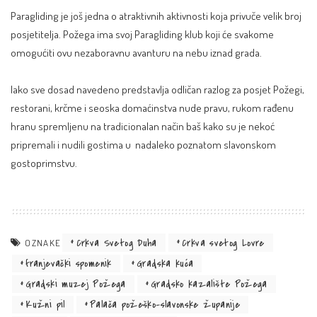
Paragliding je još jedna o atraktivnih aktivnosti koja privuče velik broj
posjetitelja. Požega ima svoj Paragliding klub koji će svakome
omogućiti ovu nezaboravnu avanturu na nebu iznad grada.
Iako sve dosad navedeno predstavlja odličan razlog za posjet Požegi,
restorani, krčme i seoska domaćinstva nude pravu, rukom rađenu
hranu spremljenu na tradicionalan način baš kako su je nekoć
pripremali i nudili gostima u nadaleko poznatom slavonskom
gostoprimstvu.
Crkva Svetog Duha
Crkva svetog Lovre
OZNAKE
franjevački spomenik
Gradska kuća
Gradski muzej Požega
Gradsko kazalište Požega
Kužni pil
Palača požeško-slavonske županije