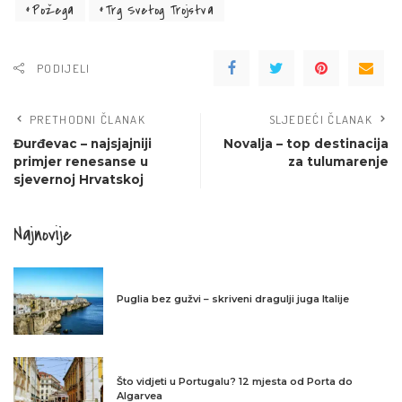
Požega
Trg Svetog Trojstva
PODIJELI
PRETHODNI ČLANAK
SLJEDEĆI ČLANAK
Đurđevac – najsjajniji
Novalja – top destinacija
primjer renesanse u
za tulumarenje
sjevernoj Hrvatskoj
Najnovije
Puglia bez gužvi – skriveni dragulji juga Italije
Što vidjeti u Portugalu? 12 mjesta od Porta do
Algarvea