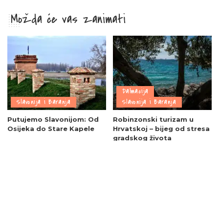
Možda će vas zanimati
Dalmacija
Slavonija i Baranja
Slavonija i Baranja
Putujemo Slavonijom: Od
Robinzonski turizam u
Osijeka do Stare Kapele
Hrvatskoj – bijeg od stresa
gradskog života