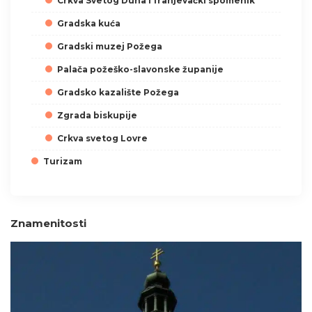
Crkva Svetog Duha i franjevački spomenik
Gradska kuća
Gradski muzej Požega
Palača požeško-slavonske županije
Gradsko kazalište Požega
Zgrada biskupije
Crkva svetog Lovre
Turizam
Znamenitosti