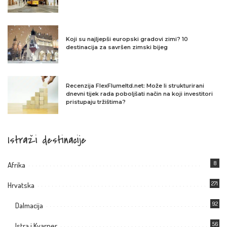
Koji su najljepši europski gradovi zimi? 10
destinacija za savršen zimski bijeg
Recenzija FlexFlumeltd.net: Može li strukturirani
dnevni tijek rada poboljšati način na koji investitori
pristupaju tržištima?
Istraži destinacije
8
Afrika
271
Hrvatska
92
Dalmacija
56
Istra i Kvarner