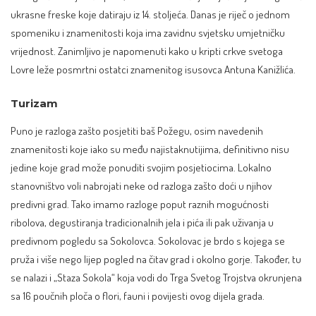
ukrasne freske koje datiraju iz 14. stoljeća. Danas je riječ o jednom
spomeniku i znamenitosti koja ima zavidnu svjetsku umjetničku
vrijednost. Zanimljivo je napomenuti kako u kripti crkve svetoga
Lovre leže posmrtni ostatci znamenitog isusovca Antuna Kanižlića.
Turizam
Puno je razloga zašto posjetiti baš Požegu, osim navedenih
znamenitosti koje iako su među najistaknutijima, definitivno nisu
jedine koje grad može ponuditi svojim posjetiocima. Lokalno
stanovništvo voli nabrojati neke od razloga zašto doći u njihov
predivni grad. Tako imamo razloge poput raznih mogućnosti
ribolova, degustiranja tradicionalnih jela i pića ili pak uživanja u
predivnom pogledu sa Sokolovca. Sokolovac je brdo s kojega se
pruža i više nego lijep pogled na čitav grad i okolno gorje. Također, tu
se nalazi i „Staza Sokola“ koja vodi do Trga Svetog Trojstva okrunjena
sa 16 poučnih ploča o flori, fauni i povijesti ovog dijela grada.