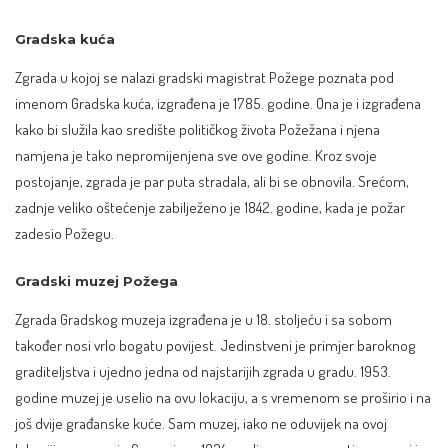
Gradska kuća
Zgrada u kojoj se nalazi gradski magistrat Požege poznata pod
imenom Gradska kuća, izgrađena je 1785. godine. Ona je i izgrađena
kako bi služila kao središte političkog života Požežana i njena
namjena je tako nepromijenjena sve ove godine. Kroz svoje
postojanje, zgrada je par puta stradala, ali bi se obnovila. Srećom,
zadnje veliko oštećenje zabilježeno je 1842. godine, kada je požar
zadesio Požegu.
Gradski muzej Požega
Zgrada Gradskog muzeja izgrađena je u 18. stoljeću i sa sobom
također nosi vrlo bogatu povijest. Jedinstveni je primjer baroknog
graditeljstva i ujedno jedna od najstarijih zgrada u gradu. 1953.
godine muzej je uselio na ovu lokaciju, a s vremenom se proširio i na
još dvije građanske kuće. Sam muzej, iako ne oduvijek na ovoj