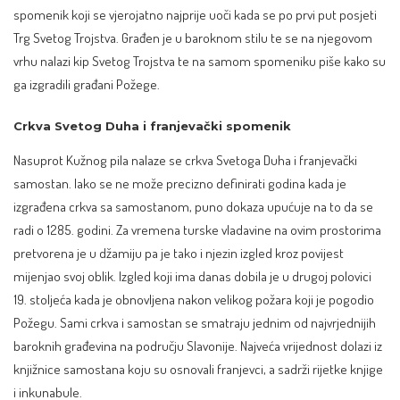
spomenik koji se vjerojatno najprije uoči kada se po prvi put posjeti
Trg Svetog Trojstva. Građen je u baroknom stilu te se na njegovom
vrhu nalazi kip Svetog Trojstva te na samom spomeniku piše kako su
ga izgradili građani Požege.
Crkva Svetog Duha i franjevački spomenik
Nasuprot Kužnog pila nalaze se crkva Svetoga Duha i franjevački
samostan. Iako se ne može precizno definirati godina kada je
izgrađena crkva sa samostanom, puno dokaza upućuje na to da se
radi o 1285. godini. Za vremena turske vladavine na ovim prostorima
pretvorena je u džamiju pa je tako i njezin izgled kroz povijest
mijenjao svoj oblik. Izgled koji ima danas dobila je u drugoj polovici
19. stoljeća kada je obnovljena nakon velikog požara koji je pogodio
Požegu. Sami crkva i samostan se smatraju jednim od najvrjednijih
baroknih građevina na području
Slavonije
. Najveća vrijednost dolazi iz
knjižnice samostana koju su osnovali franjevci, a sadrži rijetke knjige
i inkunabule.