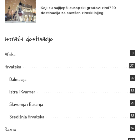
Koji su najljepši europski gradovi zimi? 10
destinacija za savršen zimski bijeg
Istraži destinacije
8
Afrika
271
Hrvatska
92
Dalmacija
56
Istra i Kvarner
22
Slavonija i Baranja
53
Središnja Hrvatska
14
Razno