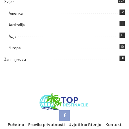
207
Svijet
22
Amerika
1
Australija
18
Azija
119
Europa
56
Zanimljivosti
Početna
Pravila privatnosti
Uvjeti korištenja
Kontakt