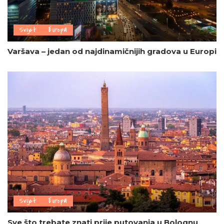
Svijet
Europa
Varšava – jedan od najdinamičnijih gradova u Europi
Svijet
Europa
Sve što trebate znati prije putovanja u Bolognu