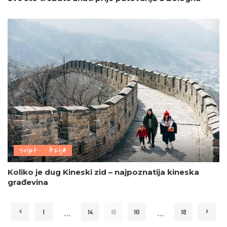
Svijet
Azija
Koliko je dug Kineski zid – najpoznatija kineska
građevina
…
…
1
14
15
16
18