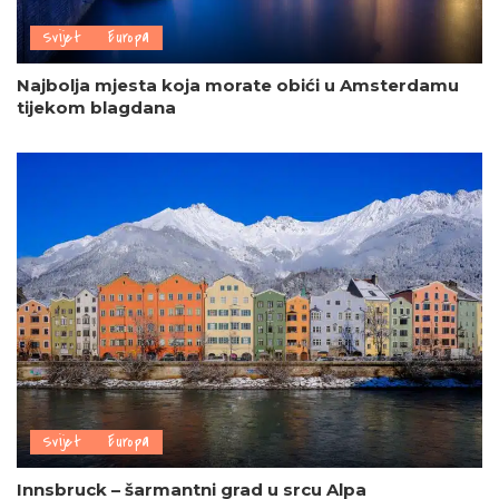
Svijet
Europa
Najbolja mjesta koja morate obići u Amsterdamu
tijekom blagdana
Svijet
Europa
Innsbruck – šarmantni grad u srcu Alpa