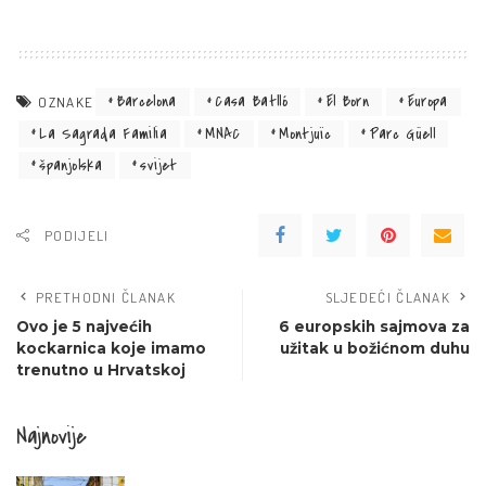
Barcelona
Casa Batlló
El Born
Europa
OZNAKE
La Sagrada Familia
MNAC
Montjuïc
Parc Güell
španjolska
svijet
PODIJELI
PRETHODNI ČLANAK
SLJEDEĆI ČLANAK
Ovo je 5 najvećih
6 europskih sajmova za
kockarnica koje imamo
užitak u božićnom duhu
trenutno u Hrvatskoj
Najnovije