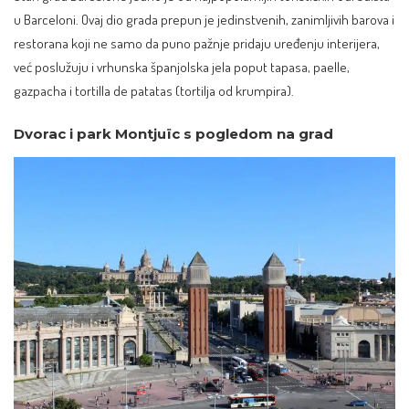
u Barceloni. Ovaj dio grada prepun je jedinstvenih, zanimljivih barova i
restorana koji ne samo da puno pažnje pridaju uređenju interijera,
već poslužuju i vrhunska
španjolska
jela poput tapasa, paelle,
gazpacha i tortilla de patatas (tortilja od krumpira).
Dvorac i park Montjuïc s pogledom na grad