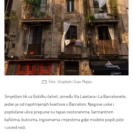
Foto: Unsplash/Juan Mejias
Smješten tik uz Gotičku četvrt, između Vía Laietana i La Barcelonete,
jedan je od najotmjenijih kvartova u Barceloni. Njegove uske i
popločane ulice prepune su tapas restoranima, šarmantnim
kafićima, buticima, trgovinama i mjestima gdje možete popiti piće
i usred noći.