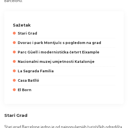
Barcelonu.
Sažetak
Stari Grad
Dvorac i park Montjuïc s pogledom na grad
Parc Güell i modernistička četvrt Eixample
Nacionalni muzej umjetnosti Katalonije
La Sagrada Familia
Casa Batlló
El Born
Stari Grad
Stari grad Barcelone jedno je od najpopularnijih turističkih odredišta