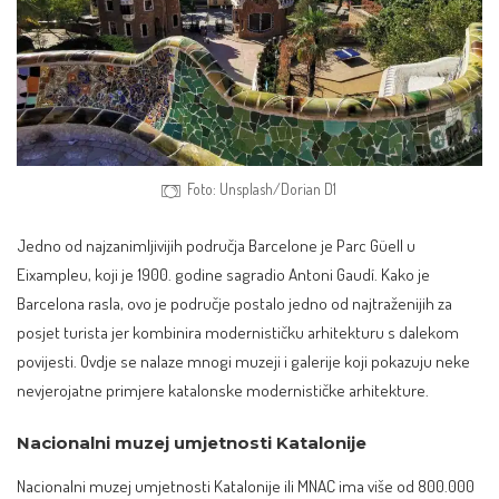
Foto: Unsplash/Dorian D1
Jedno od najzanimljivijih područja Barcelone je
Parc Güell
u
Eixampleu, koji je 1900. godine sagradio Antoni Gaudí. Kako je
Barcelona rasla, ovo je područje postalo jedno od najtraženijih za
posjet turista jer kombinira modernističku arhitekturu s dalekom
povijesti. Ovdje se nalaze mnogi muzeji i galerije koji pokazuju neke
nevjerojatne primjere katalonske modernističke arhitekture.
Nacionalni muzej umjetnosti Katalonije
Nacionalni muzej umjetnosti Katalonije ili
MNAC
ima više od 800.000