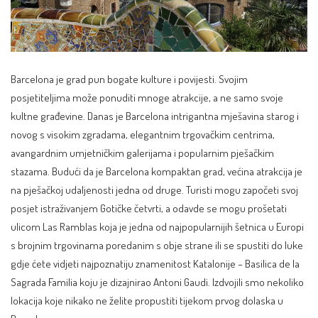
Barcelona
je grad pun bogate kulture i povijesti. Svojim
posjetiteljima može ponuditi mnoge atrakcije, a ne samo svoje
kultne građevine. Danas je Barcelona intrigantna mješavina starog i
novog s visokim zgradama, elegantnim trgovačkim centrima,
avangardnim umjetničkim galerijama i popularnim pješačkim
stazama. Budući da je Barcelona kompaktan grad, većina atrakcija je
na pješačkoj udaljenosti jedna od druge. Turisti mogu započeti svoj
posjet istraživanjem Gotičke četvrti, a odavde se mogu prošetati
ulicom Las Ramblas koja je jedna od najpopularnijih šetnica u Europi
s brojnim trgovinama poredanim s obje strane ili se spustiti do luke
gdje ćete vidjeti najpoznatiju znamenitost Katalonije –
Basilica de la
Sagrada Familia
koju je dizajnirao Antoni Gaudi. Izdvojili smo nekoliko
lokacija koje nikako ne želite propustiti tijekom prvog dolaska u