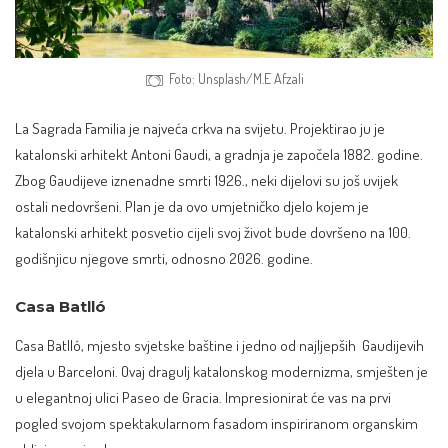
Foto: Unsplash/M.E Afzali
La Sagrada Familia je najveća crkva na svijetu. Projektirao ju je
katalonski arhitekt Antoni Gaudi, a gradnja je započela 1882. godine.
Zbog Gaudijeve iznenadne smrti 1926., neki dijelovi su još uvijek
ostali nedovršeni. Plan je da ovo umjetničko djelo kojem je
katalonski arhitekt posvetio cijeli svoj život bude dovršeno na 100.
godišnjicu njegove smrti, odnosno 2026. godine.
Casa Batlló
Casa Batlló, mjesto svjetske baštine i jedno od najljepših Gaudijevih
djela u Barceloni. Ovaj
dragulj katalonskog modernizma
, smješten je
u elegantnoj ulici Paseo de Gracia. Impresionirat će vas na prvi
pogled svojom spektakularnom fasadom inspiriranom organskim