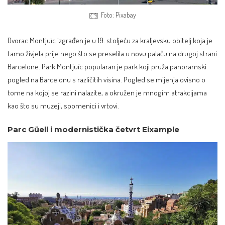
Foto: Pixabay
Dvorac Montjuïc
izgrađen je u 19. stoljeću za kraljevsku obitelj koja je
tamo živjela prije nego što se preselila u novu palaču na drugoj strani
Barcelone. Park Montjuïc popularan je park koji pruža panoramski
pogled na Barcelonu s različitih visina. Pogled se mijenja ovisno o
tome na kojoj se razini nalazite, a okružen je mnogim atrakcijama
kao što su muzeji, spomenici i vrtovi.
Parc Güell i modernistička četvrt Eixample