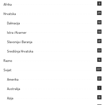
8
Afrika
271
Hrvatska
92
Dalmacija
56
Istra i Kvarner
22
Slavonija i Baranja
53
Središnja Hrvatska
14
Razno
207
Svijet
22
Amerika
1
Australija
18
Azija