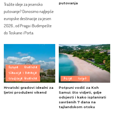
putovanja
Tražite ideje za jesensko
putovanje? Donosimo najljepše
europske destinacije za jesen
2026., od Praga i Budimpešte
do Toskane i Porta.
Europa
Hrvatska
Slavonija i Baranja
Središnja Hrvatska
Azija
Svijet
Hrvatski gradovi idealni za
Potpuni vodič za Koh
ljetni produženi vikend
Samui: što vidjeti, gdje
odsjesti i kako isplanirati
savršenih 7 dana na
tajlandskom otoku