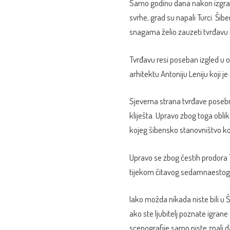
Samo godinu dana nakon izgrad
svrhe, grad su napali Turci. Šibe
snagama želio zauzeti tvrđavu i
Tvrđavu resi poseban izgled u
arhitektu Antoniju Leniju koji j
Sjeverna strana tvrđave posebn
kliješta. Upravo zbog toga oblik
kojeg šibensko stanovništvo kori
Upravo se zbog čestih prodora T
tijekom čitavog sedamnaestog s
Iako možda nikada niste bili u Ši
ako ste ljubitelj poznate igrane 
scenografije samo niste znali da