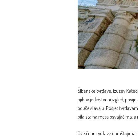
Šibenske tvrđave, izuzev Katedr
njihov jedinstveni izgled, povij
oduševljavaju. Posjet tvrđavam
bila stalna meta osvajačima, a nj
Ove četiri tvrđave naraštajima su