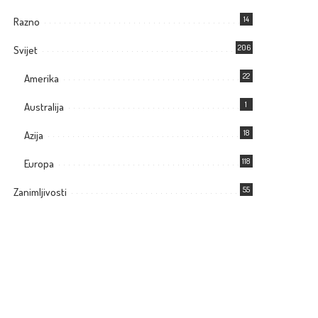
14
Razno
206
Svijet
22
Amerika
1
Australija
18
Azija
118
Europa
55
Zanimljivosti