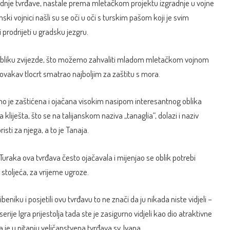
nje tvrđave, nastale prema mletačkom projektu izgradnje u vojne
nski vojnici našli su se oči u oči s turskim pašom koji je svim
 prodrijeti u gradsku jezgru.
 obliku zvijezde, što možemo zahvaliti mladom mletačkom vojnom
e ovakav tlocrt smatrao najboljim za zaštitu s mora.
o je zaštićena i ojačana visokim nasipom interesantnog oblika
a kliješta, što se na talijanskom naziva „
tanaglia
“, dolazi i naziv
sti za njega, a to je Tanaja.
uraka ova tvrđava često ojačavala i mijenjao se oblik potrebi
toljeća, za vrijeme ugroze.
beniku i posjetili ovu tvrđavu to ne znači da ju nikada niste vidjeli –
serije Igra prijestolja tada ste je zasigurno vidjeli kao dio atraktivne
 je u pitanju veličanstvena tvrđava sv. Ivana.