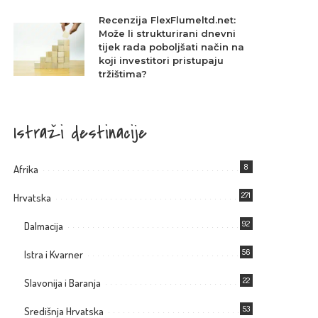
Recenzija FlexFlumeltd.net:
Može li strukturirani dnevni
tijek rada poboljšati način na
koji investitori pristupaju
tržištima?
Istraži destinacije
8
Afrika
271
Hrvatska
92
Dalmacija
56
Istra i Kvarner
22
Slavonija i Baranja
53
Središnja Hrvatska