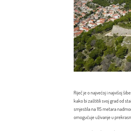
Riječ je o najvećoj i najvišoj ši
kako bi zaštitili svoj grad od st
smjestila na 115 metara nadmor
omogućuje uživanje u prekra