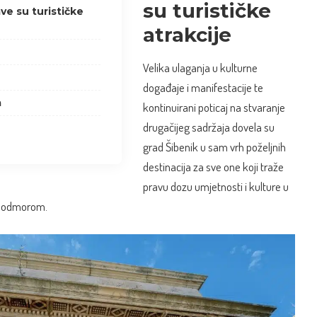
su turističke
ve su turističke
atrakcije
Velika ulaganja u kulturne
događaje i manifestacije te
a
kontinuirani poticaj na stvaranje
drugačijeg sadržaja dovela su
grad Šibenik u sam vrh poželjnih
destinacija za sve one koji traže
pravu dozu umjetnosti i kulture u
i odmorom.