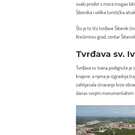
svaki prodor s mora mogao biti 
Šibenika i velika turistička at
Što je to što tvrđave Šibenik či
Krešimirov grad, centar Šibens
Tvrđava sv. I
Tvrđava sv. Ivana podignute je 
krajeve, a njena je izgradnja t
zahtijevala stvaranje brze obran
danas svojim monumentalnim iz