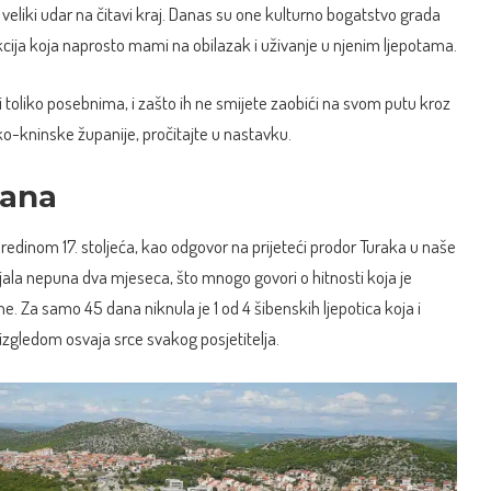
veliki udar na čitavi kraj. Danas su one kulturno bogatstvo grada
rakcija koja naprosto mami na obilazak i uživanje u njenim ljepotama.
ni toliko posebnima, i zašto ih ne smijete zaobići na svom putu kroz
ko-kninske županije, pročitajte u nastavku.
vana
sredinom 17. stoljeća, kao odgovor na prijeteći prodor Turaka u naše
rajala nepuna dva mjeseca, što mnogo govori o hitnosti koja je
e. Za samo 45 dana niknula je 1 od 4 šibenskih ljepotica koja i
gledom osvaja srce svakog posjetitelja.