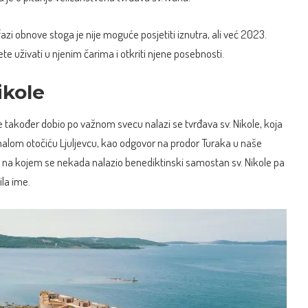
fazi obnove stoga je nije moguće posjetiti iznutra, ali već 2023.
te uživati u njenim čarima i otkriti njene posebnosti.
ikole
me također dobio po važnom svecu nalazi se tvrđava sv. Nikole, koja
 malom otočiću Ljuljevcu, kao odgovor na prodor Turaka u naše
u na kojem se nekada nalazio benediktinski samostan sv. Nikole pa
la ime.