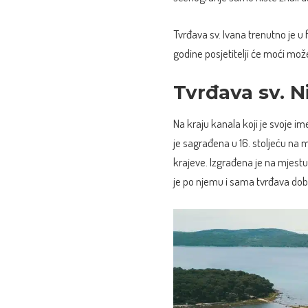
Tvrđava sv. Ivana trenutno je u 
godine posjetitelji će moći može
Tvrđava sv. N
Na kraju kanala koji je svoje i
je sagrađena u 16. stoljeću na
krajeve. Izgrađena je na mjest
je po njemu i sama tvrđava dobi