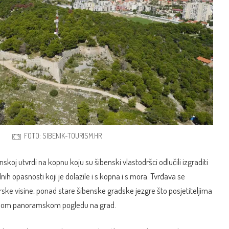
FOTO: SIBENIK-TOURISM.HR
benskoj utvrdi na kopnu koju su šibenski vlastodršci odlučili izgraditi
alnih opasnosti koji je dolazile i s kopna i s mora. Tvrđava se
ske visine, ponad stare šibenske gradske jezgre što posjetiteljima
snom panoramskom pogledu na grad.