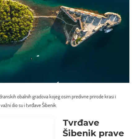
adranskih obalnih gradova kojeg osim predivne prirode krasi i
važni dio su i tvrđave Šibenik.
Tvrđave
Šibenik prave