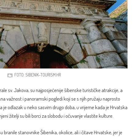
FOTO: SIBENIK-TOURISM.HR
ale sv. Jakova, su najposjećenije šibenske turističke atrakcije, a
esna važnost i panoramski pogledi koji se s njih pružaju naprosto
a je odlazak u neko sasvim drugo doba, u vrijeme kada je Hrvatska
eni žitelji su bili borci za slobodu i očuvanje vlastite kulture.
 branile stanovnike Šibenika, okolice, ali i čitave Hrvatske, jer je