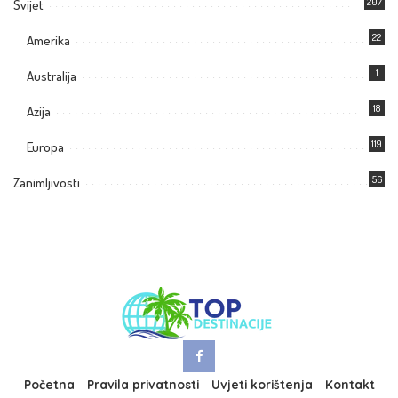
207
Svijet
22
Amerika
1
Australija
18
Azija
119
Europa
56
Zanimljivosti
Početna
Pravila privatnosti
Uvjeti korištenja
Kontakt