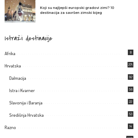
Koji su najljepši europski gradovi zimi? 10
destinacija za savršen zimski bijeg
Istraži destinacije
8
Afrika
271
Hrvatska
92
Dalmacija
56
Istra i Kvarner
22
Slavonija i Baranja
53
Središnja Hrvatska
14
Razno