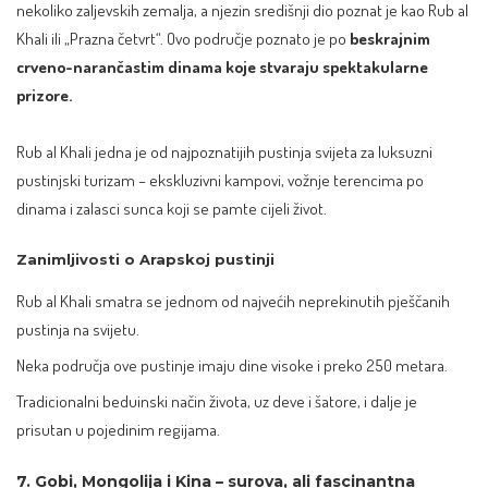
nekoliko zaljevskih zemalja, a njezin središnji dio poznat je kao Rub al
Khali ili „Prazna četvrt“. Ovo područje poznato je po
beskrajnim
crveno-narančastim dinama koje stvaraju spektakularne
prizore.
Rub al Khali jedna je od najpoznatijih pustinja svijeta za luksuzni
pustinjski turizam – ekskluzivni kampovi, vožnje terencima po
dinama i zalasci sunca koji se pamte cijeli život.
Zanimljivosti o Arapskoj pustinji
Rub al Khali smatra se jednom od najvećih neprekinutih pješčanih
pustinja na svijetu.
Neka područja ove pustinje imaju dine visoke i preko 250 metara.
Tradicionalni beduinski način života, uz deve i šatore, i dalje je
prisutan u pojedinim regijama.
7. Gobi, Mongolija i Kina – surova, ali fascinantna