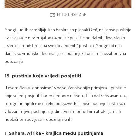
FOTO: UNSPLASH
Mnogi ljudi ih zamišljaju kao beskrajan pijesak i žeđ, najljepše pustinje
svijeta nude nevjerojatno raznolike pejzaže: od zlatnih dina, slanih
jezera, šarenih brda, pa sve do „ledenih“ pustinja. Mnoge od njih
danas su vrhunske destinacije za pustinjski turizam i nezaboravna
putovanja.
15 pustinja koje vrijedi posjetiti
U ovom članku donosimo 15 najveličanstvenijih primjera – pustinje
koje vrijedi posjetiti barem jednom u životu, bilo da tražiš avanturu,
fotografiranje ili mir daleko od gužve. Najljepše pustinje često su i
vrlo zanimljive pustinje, s jedinstvenim prirodnim atrakcijama ili
neobičnom povijesti – upoznajmo ih.
1. Sahara, Afrika – kraljica među pustinjama