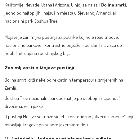
Kalifornije, Nevade, Utaha i Arizone. U njoj se nalazi i
Dolina smrti
,
jedno od najtoplijih i najsuših mjesta u Sjevernoj Americi, ali i
nacionalni park Joshua Tree.
Mojave je zanimljiva pustinja za putnike koji vole road tripove,
nacionalne parkove i kontrastne pejzaže – od slanih ravnica do
neobičnih stijena i pustinjskog bilja.
Zanimljivosti o Mojave pustinji
Dolina smrti drži neke od rekordnih temperatura izmjerenih na
Zemlji.
Joshua Tree nacionalni park poznat je po osebujnim „joshua“
drvećima, vrsti jukke.
U pustinji Mojave se može vidjeti i misteriozno „klizeće kamenje“ koji
ostavljaju tragove po suhom jezerskom dnu.