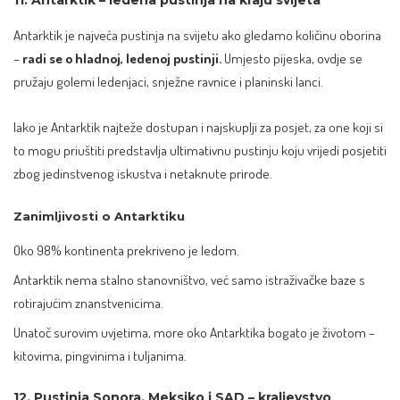
11. Antarktik – ledena pustinja na kraju svijeta
Antarktik je najveća pustinja na svijetu ako gledamo količinu oborina
–
radi se o hladnoj, ledenoj pustinji.
Umjesto pijeska, ovdje se
pružaju golemi ledenjaci, snježne ravnice i planinski lanci.
Iako je Antarktik najteže dostupan i najskuplji za posjet, za one koji si
to mogu priuštiti predstavlja ultimativnu pustinju koju vrijedi posjetiti
zbog jedinstvenog iskustva i netaknute prirode.
Zanimljivosti o Antarktiku
Oko 98% kontinenta prekriveno je ledom.
Antarktik nema stalno stanovništvo, već samo istraživačke baze s
rotirajućim znanstvenicima.
Unatoč surovim uvjetima, more oko Antarktika bogato je životom –
kitovima, pingvinima i tuljanima.
12. Pustinja Sonora, Meksiko i SAD – kraljevstvo