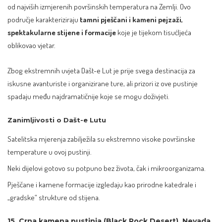
od najviših izmjerenih površinskih temperatura na Zemlji. Ovo
područje karakteriziraju
tamni pješčani i kameni pejzaži,
spektakularne stijene i formacije
koje je tijekom tisućljeća
oblikovao vjetar.
Zbog ekstremnih uvjeta Dašt-e Lut je prije svega destinacija za
iskusne avanturiste i organizirane ture, ali prizori iz ove pustinje
spadaju među najdramatičnije koje se mogu doživjeti.
Zanimljivosti o Dašt-e Lutu
Satelitska mjerenja zabilježila su ekstremno visoke površinske
temperature u ovoj pustinji.
Neki dijelovi gotovo su potpuno bez života, čak i mikroorganizama.
Pješčane i kamene formacije izgledaju kao prirodne katedrale i
„gradske“ strukture od stijena.
15. Crna kamena pustinja (Black Rock Desert), Nevada,