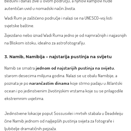
Beduini i danas žive u ovom području, a njihovi kampovi nude
autentičan uvid u nomadski način života.
Wadi Rum je zaštićeno područje i nalazi se na UNESCO-voj listi
svjetske baštine.
Zvjezdano nebo iznad Wadi Ruma jedno je od najmračnijih i najjasnijih
na Bliskom istoku, idealno za astrofotografiju.
3. Namib, Namibija – najstarija pustinja na svijetu
Namib se smatra
jednom od najstarijih pustinja na svijetu
,
starom desecima milijuna godina. Nalazi se uz obalu Namibije, a
poznata je po
narančastim dinama
koje strmo padaju u Atlantski
ocean i po jedinstvenim životinjskim vrstama koje su se prilagodile
ekstremnim uvjetima.
Jedinstvene lokacije poput Sossusvlei i mrtvih stabala u Deadvleiju
čine Namib jednom od najljepših pustinja svijeta za fotografe i
ljubitelje dramatičnih pejzaža.