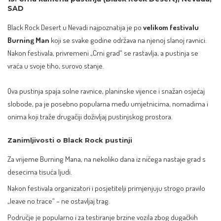
SAD
Black Rock Desert u Nevadi najpoznatija je po
velikom festivalu
Burning Man
koji se svake godine održava na njenoj slanoj ravnici.
Nakon festivala, privremeni „Crni grad“ se rastavlja, a pustinja se
vraća u svoje tiho, surovo stanje.
Ova pustinja spaja solne ravnice, planinske vijence i snažan osjećaj
slobode, pa je posebno popularna među umjetnicima, nomadima i
onima koji traže drugačiji doživljaj pustinjskog prostora.
Zanimljivosti o Black Rock pustinji
Za vrijeme Burning Mana, na nekoliko dana iz ničega nastaje grad s
desecima tisuća ljudi.
Nakon festivala organizatori i posjetitelji primjenjuju strogo pravilo
„leave no trace“ – ne ostavljaj trag.
Područje je popularno i za testiranje brzine vozila zbog dugačkih