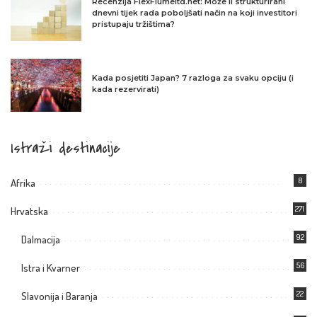
Recenzija FlexFlumeltd.net: Može li strukturirani
dnevni tijek rada poboljšati način na koji investitori
pristupaju tržištima?
Kada posjetiti Japan? 7 razloga za svaku opciju (i
kada rezervirati)
Istraži destinacije
8
Afrika
271
Hrvatska
92
Dalmacija
56
Istra i Kvarner
22
Slavonija i Baranja