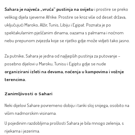
Sahara je najveća „vruća“ pustinja na svijetu
i prostire se preko
velikog dijela sjeverne Afrike. Prostire se kroz više od deset država,
uključujući Maroko, Alžir, Tunis, Libiju i Egipat. Poznata je po
spektakularnim pješčanim dinama, oazama s palmama i noćnom
nebu prepunom zvijezda koje se rijetko gdje može vidjeti tako jasno.
Za putnike, Sahara je jedna od najljepših pustinja za putovanje –
posebno dijelovi u Maroku, Tunisu i Egiptu gdje se nude
organizirani izleti na devama, noćenja u kampovima i vožnje
terencima.
Zanimljivosti o Sahari
Neki dijelovi Sahare povremeno dobiju i tanki sloj snijega, osobito na
višim nadmorskim visinama.
U pojedinim razdobljima prošlosti Sahara je bila mnogo zelenija, s
rijekama i jezerima.