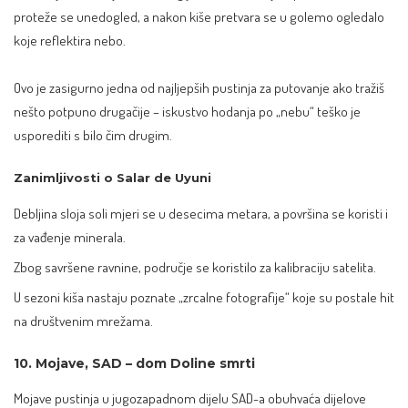
proteže se unedogled, a nakon kiše pretvara se u golemo ogledalo
koje reflektira nebo.
Ovo je zasigurno jedna od najljepših pustinja za putovanje ako tražiš
nešto potpuno drugačije – iskustvo hodanja po „nebu“ teško je
usporediti s bilo čim drugim.
Zanimljivosti o Salar de Uyuni
Debljina sloja soli mjeri se u desecima metara, a površina se koristi i
za vađenje minerala.
Zbog savršene ravnine, područje se koristilo za kalibraciju satelita.
U sezoni kiša nastaju poznate „zrcalne fotografije“ koje su postale hit
na društvenim mrežama.
10. Mojave, SAD – dom Doline smrti
Mojave pustinja u jugozapadnom dijelu SAD-a obuhvaća dijelove