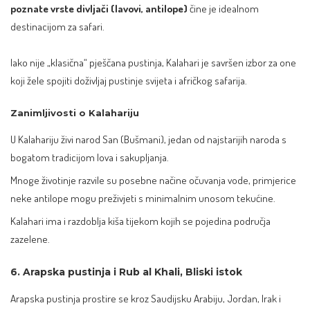
poznate vrste divljači (lavovi, antilope)
čine je idealnom
destinacijom za safari.
Iako nije „klasična“ pješčana pustinja, Kalahari je savršen izbor za one
koji žele spojiti doživljaj pustinje svijeta i afričkog safarija.
Zanimljivosti o Kalahariju
U Kalahariju živi narod San (Bušmani), jedan od najstarijih naroda s
bogatom tradicijom lova i sakupljanja.
Mnoge životinje razvile su posebne načine očuvanja vode, primjerice
neke antilope mogu preživjeti s minimalnim unosom tekućine.
Kalahari ima i razdoblja kiša tijekom kojih se pojedina područja
zazelene.
6. Arapska pustinja i Rub al Khali, Bliski istok
Arapska pustinja prostire se kroz Saudijsku Arabiju, Jordan, Irak i