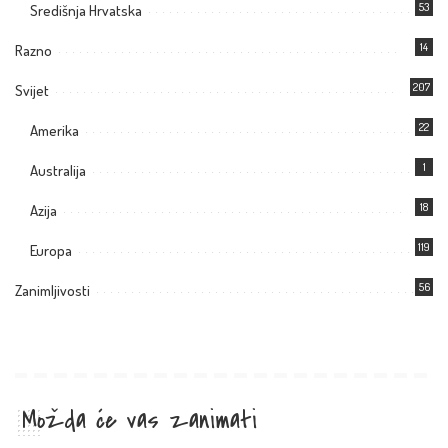
53
Središnja Hrvatska
14
Razno
207
Svijet
22
Amerika
1
Australija
18
Azija
119
Europa
56
Zanimljivosti
Možda će vas zanimati