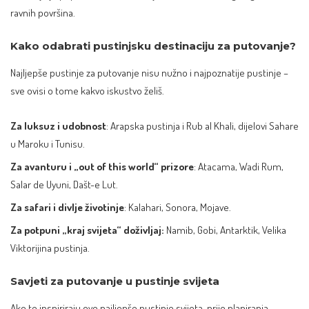
ravnih površina.
Kako odabrati pustinjsku destinaciju za putovanje?
Najljepše pustinje za putovanje nisu nužno i najpoznatije pustinje –
sve ovisi o tome kakvo iskustvo želiš.
Za luksuz i udobnost
: Arapska pustinja i Rub al Khali, dijelovi Sahare
u Maroku i Tunisu.​
Za avanturu i „out of this world“ prizore
: Atacama, Wadi Rum,
Salar de Uyuni, Dašt-e Lut.​
Za safari i divlje životinje
: Kalahari, Sonora, Mojave.
Za potpuni „kraj svijeta“ doživljaj:
Namib, Gobi, Antarktik, Velika
Viktorijina pustinja.
Savjeti za putovanje u pustinje svijeta
Ako te inspiriraju ove najljepše pustinje svijeta, prije planiranja