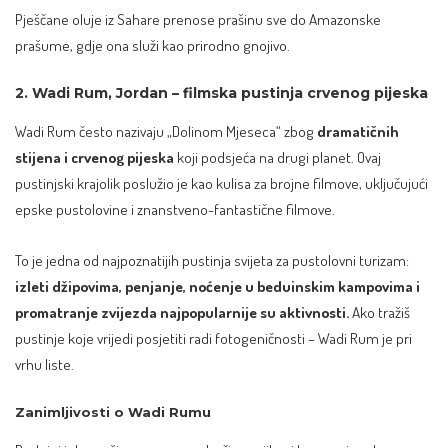
Pješčane oluje iz Sahare prenose prašinu sve do Amazonske
prašume, gdje ona služi kao prirodno gnojivo.
2. Wadi Rum, Jordan – filmska pustinja crvenog pijeska
Wadi Rum često nazivaju „Dolinom Mjeseca“ zbog
dramatičnih
stijena i crvenog pijeska
koji podsjeća na drugi planet. Ovaj
pustinjski krajolik poslužio je kao kulisa za brojne filmove, uključujući
epske pustolovine i znanstveno-fantastične filmove.
To je jedna od najpoznatijih pustinja svijeta za pustolovni turizam:
izleti džipovima, penjanje, noćenje u beduinskim kampovima i
promatranje zvijezda najpopularnije su aktivnosti.
Ako tražiš
pustinje koje vrijedi posjetiti radi fotogeničnosti – Wadi Rum je pri
vrhu liste.
Zanimljivosti o Wadi Rumu