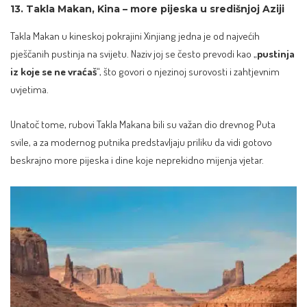
13. Takla Makan, Kina – more pijeska u središnjoj Aziji
Takla Makan u kineskoj pokrajini Xinjiang jedna je od najvećih
pješčanih pustinja na svijetu. Naziv joj se često prevodi kao „
pustinja
iz koje se ne vraćaš
“, što govori o njezinoj surovosti i zahtjevnim
uvjetima.
Unatoč tome, rubovi Takla Makana bili su važan dio drevnog Puta
svile, a za modernog putnika predstavljaju priliku da vidi gotovo
beskrajno more pijeska i dine koje neprekidno mijenja vjetar.