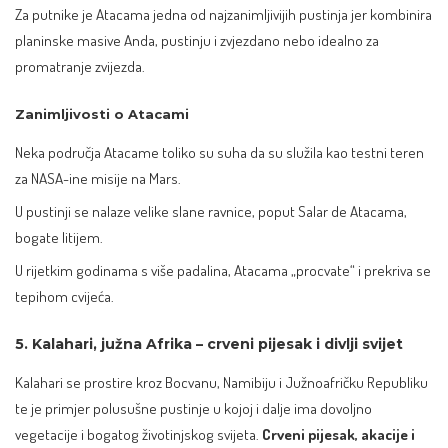
Za putnike je Atacama jedna od najzanimljivijih pustinja jer kombinira
planinske masive Anda, pustinju i zvjezdano nebo idealno za
promatranje zvijezda.
Zanimljivosti o Atacami
Neka područja Atacame toliko su suha da su služila kao testni teren
za NASA-ine misije na Mars.
U pustinji se nalaze velike slane ravnice, poput Salar de Atacama,
bogate litijem.
U rijetkim godinama s više padalina, Atacama „procvate“ i prekriva se
tepihom cvijeća.
5. Kalahari, južna Afrika – crveni pijesak i divlji svijet
Kalahari se prostire kroz Bocvanu, Namibiju i Južnoafričku Republiku
te je primjer polusušne pustinje u kojoj i dalje ima dovoljno
vegetacije i bogatog životinjskog svijeta.
Crveni pijesak, akacije i