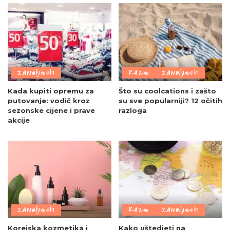
Zanimljivosti
Razno
Zanimljivosti
Kada kupiti opremu za
Što su coolcations i zašto
putovanje: vodič kroz
su sve popularniji? 12 očitih
sezonske cijene i prave
razloga
akcije
Zanimljivosti
Razno
Zanimljivosti
Korejska kozmetika i
Kako uštedjeti na