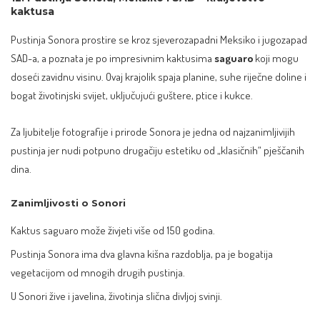
kaktusa
Pustinja Sonora prostire se kroz sjeverozapadni Meksiko i jugozapad
SAD-a, a poznata je po impresivnim kaktusima
saguaro
koji mogu
doseći zavidnu visinu. Ovaj krajolik spaja planine, suhe riječne doline i
bogat životinjski svijet, uključujući guštere, ptice i kukce.
Za ljubitelje fotografije i prirode Sonora je jedna od najzanimljivijih
pustinja jer nudi potpuno drugačiju estetiku od „klasičnih“ pješčanih
dina.
Zanimljivosti o Sonori
Kaktus saguaro može živjeti više od 150 godina.
Pustinja Sonora ima dva glavna kišna razdoblja, pa je bogatija
vegetacijom od mnogih drugih pustinja.
U Sonori žive i javelina, životinja slična divljoj svinji.