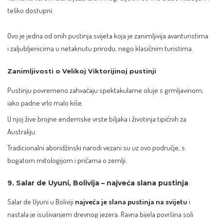
teško dostupni.
Ovo je jedna od onih pustinja svijeta koja je zanimljivija avanturistima
i zaljubljenicima u netaknutu prirodu, nego klasičnim turistima.
Zanimljivosti o Velikoj Viktorijinoj pustinji
Pustinju povremeno zahvaćaju spektakularne oluje s grmljavinom,
iako padne vrlo malo kiše.
U njoj žive brojne endemske vrste biljaka i životinja tipičnih za
Australiju.
Tradicionalni aboridžinski narodi vezani su uz ovo područje, s
bogatom mitologijom i pričama o zemlji.
9. Salar de Uyuni, Bolivija – najveća slana pustinja
Salar de Uyuni u Boliviji
najveća je slana pustinja na svijetu
i
nastala je isušivanjem drevnog jezera. Ravna bijela površina soli