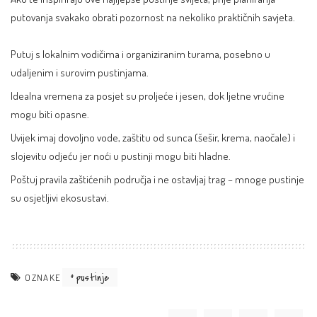
putovanja svakako obrati pozornost na nekoliko praktičnih savjeta.
Putuj s lokalnim vodičima i organiziranim turama, posebno u
udaljenim i surovim pustinjama.
Idealna vremena za posjet su proljeće i jesen, dok ljetne vrućine
mogu biti opasne.​
Uvijek imaj dovoljno vode, zaštitu od sunca (šešir, krema, naočale) i
slojevitu odjeću jer noći u pustinji mogu biti hladne.
Poštuj pravila zaštićenih područja i ne ostavljaj trag – mnoge pustinje
su osjetljivi ekosustavi.
pustinje
OZNAKE