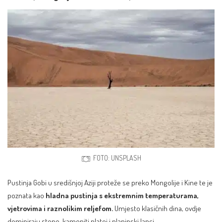
FOTO: UNSPLASH
Pustinja Gobi u središnjoj Aziji proteže se preko Mongolije i Kine te je
poznata kao
hladna pustinja s ekstremnim temperaturama,
vjetrovima i raznolikim reljefom.
Umjesto klasičnih dina, ovdje
dominiraju stepe, kameniti platoi i planinski lanci.