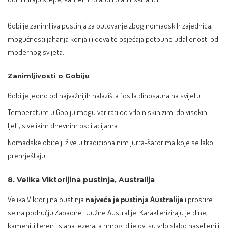
Gobi je zanimljiva pustinja za putovanje zbog nomadskih zajednica,
mogućnosti jahanja konja ili deva te osjećaja potpune udaljenosti od
modernog svijeta.
Zanimljivosti o Gobiju
Gobi je jedno od najvažnijih nalazišta fosila dinosaura na svijetu.
Temperature u Gobiju mogu varirati od vrlo niskih zimi do visokih
ljeti, s velikim dnevnim oscilacijama.
Nomadske obitelji žive u tradicionalnim jurta-šatorima koje se lako
premještaju.
8. Velika Viktorijina pustinja, Australija
Velika Viktorijina pustinja
najveća je pustinja Australije
i prostire
se na području Zapadne i Južne Australije. Karakteriziraju je dine,
kameniti teren i slana jezera, a mnogi dijelovi su vrlo slabo naseljeni i