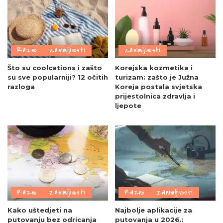
Razno
Zanimljivosti
Zanimljivosti
Što su coolcations i zašto
Korejska kozmetika i
su sve popularniji? 12 očitih
turizam: zašto je Južna
razloga
Koreja postala svjetska
prijestolnica zdravlja i
ljepote
Razno
Zanimljivosti
Razno
Zanimljivosti
Kako uštedjeti na
Najbolje aplikacije za
putovanju bez odricanja
putovanja u 2026.: