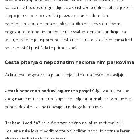
sunca na vrhu, dok drugi radije polako istražuju doline i obale jezera.
Lijepo je u raspored uvrstiti i pauzu za piknik s domaćim
namirnicama kupljenima od lokalaca. Ako putuješ s društvom,
dogovorite tempo unaprijed jer nije svatko jednake kondicije. Na
kraju, najvrjednije uspomene često nastaju upravo u trenucima kad
se prepustiš i pustiš da te priroda vodi.
Česta pitanja o nepoznatim nacionalnim parkovima
Za kraj, evo odgovora na pitanja koja putnici najčešće postavljaju.
Jesu li nepoznati parkovi sigurni za posjet?
Uglavnom jesu, no
zbog manje infrastrukture vrijedi se bolje pripremiti. Provjeri uvjete,
ponesi dovoljno zaliha i obavijesti nekoga kamo ideš.
Trebam li vodiča?
Za lakše staze obično ne, ali za zahtjevnije ili
udaljene rute lokalni vodič može biti odličan izbor. On poznaje teren i
obogatit će tvoj doživljaj pričama.