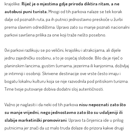
krajolike.
Riječ je o mjestima gdje priroda diktira ritam, a ne
autobusi puni turista.
Mnogi od tih parkova nalaze se tek korak
dalje od poznatih ruta, pa ih putnici jednostavno preskoče u žurbi
prema slavnim odredištima. Upravo zato su manje poznati nacionalni
parkovi savršena prilika za one koji traže nešto posebno.
Ovi parkovi razlikuju se po veličini, krajoliku i atrakcijama, ali dijele
jednu zajedničku osobinu, a to je osjećaj slobode. Bilo da je riječ o
planinskim lancima, gustim šumama, jezerima ili kanjonima, doživljaj
je intimniji i osobniji. Skrivene destinacije ove vrste često imaju i
bogatu lokalnu kulturu koja se nije razvodnila pod pritiskom turizma.
Time tvoje putovanje dobiva dodatni sloj autentičnosti.
Važno je naglasiti i da neki od tih parkova
nisu nepoznati zato što
su manje vrijedni, nego jednostavno zato što su udaljeniji ili
slabije marketinški promovirani
. Upravo ta činjenica ide u prilog
putnicima jer znači da uz malo truda dolaze do prizora kakve drugi