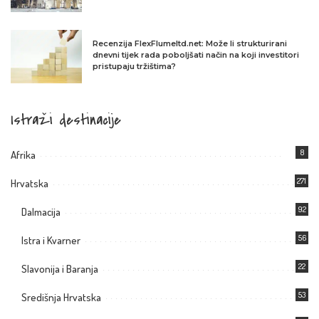
Recenzija FlexFlumeltd.net: Može li strukturirani
dnevni tijek rada poboljšati način na koji investitori
pristupaju tržištima?
Istraži destinacije
8
Afrika
271
Hrvatska
92
Dalmacija
56
Istra i Kvarner
22
Slavonija i Baranja
53
Središnja Hrvatska