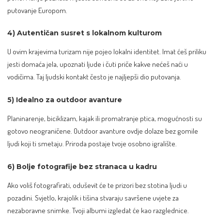
putovanje Europom.
4) Autentičan susret s lokalnom kulturom
U ovim krajevima turizam nije pojeo lokalni identitet. Imat ćeš priliku
jesti domaća jela, upoznati ljude i čuti priče kakve nećeš naći u
vodičima. Taj ljudski kontakt često je najljepši dio putovanja.
5) Idealno za outdoor avanture
Planinarenje, biciklizam,
kajak
ili promatranje ptica, mogućnosti su
gotovo neograničene. Outdoor avanture ovdje dolaze bez gomile
ljudi koji ti smetaju. Priroda postaje tvoje osobno igralište.
6) Bolje fotografije bez stranaca u kadru
Ako voliš fotografirati, oduševit će te prizori bez stotina ljudi u
pozadini. Svjetlo, krajolik i tišina stvaraju savršene uvjete za
nezaboravne snimke. Tvoji albumi izgledat će kao razglednice.