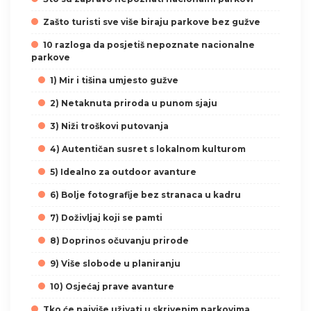
Zašto turisti sve više biraju parkove bez gužve
10 razloga da posjetiš nepoznate nacionalne
parkove
1) Mir i tišina umjesto gužve
2) Netaknuta priroda u punom sjaju
3) Niži troškovi putovanja
4) Autentičan susret s lokalnom kulturom
5) Idealno za outdoor avanture
6) Bolje fotografije bez stranaca u kadru
7) Doživljaj koji se pamti
8) Doprinos očuvanju prirode
9) Više slobode u planiranju
10) Osjećaj prave avanture
Tko će najviše uživati u skrivenim parkovima