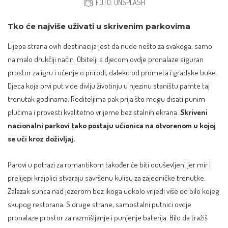
FOTO: UNSPLASH
Tko će najviše uživati u skrivenim parkovima
Lijepa strana ovih destinacija jest da nude nešto za svakoga, samo
na malo drukčiji način. Obitelji s djecom ovdje pronalaze siguran
prostor za igru i učenje o prirodi, daleko od prometa i gradske buke.
Djeca koja prvi put vide divlju životinju u njezinu staništu pamte taj
trenutak godinama. Roditeljima pak prija što mogu disati punim
plućima i provesti kvalitetno vrijeme bez stalnih ekrana.
Skriveni
nacionalni parkovi tako postaju učionica na otvorenom u kojoj
se uči kroz doživljaj.
Parovi u potrazi za romantikom također će biti oduševljeni jer mir i
prelijepi krajolici stvaraju savršenu kulisu za zajedničke trenutke.
Zalazak sunca nad jezerom bez ikoga uokolo vrijedi više od bilo kojeg
skupog restorana. S druge strane, samostalni putnici ovdje
pronalaze prostor za razmišljanje i punjenje baterija. Bilo da tražiš