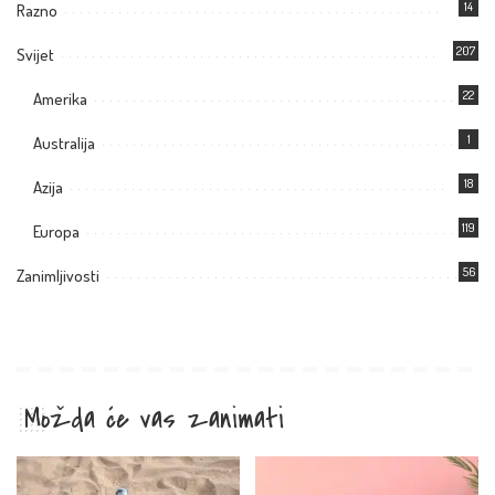
14
Razno
207
Svijet
22
Amerika
1
Australija
18
Azija
119
Europa
56
Zanimljivosti
Možda će vas zanimati