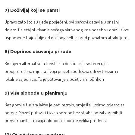
7) Doživljaj koji se pamti
Upravo zato što su rjeđe posjećeni, ovi parkovi ostavljaju snažniji
dojam. Osjećaj otkrivanja nečega skrivenog ima posebnu draž. Takve
uspomene traju dulje od običnog selfija pred poznatom atrakcijom.
8) Doprinos očuvanju prirode
Biranjem alternativnih turističkih destinacija rasterećuješ
preopterećena mjesta. Tvoja posjeta podržava održiv turizam i
lokalne zajednice. To je putovanje s pozitivnim učinkom.
9) Više slobode u planiranju
Bez gomile turista lakše je naći termin, smještaj i mirno mjesto za
odmor. Možeš putovati i izvan sezone bez straha od zatvorenih ili
prenatrpanih atrakcija. Sloboda izbora je velika prednost.
10) Osjećaj prave avanture