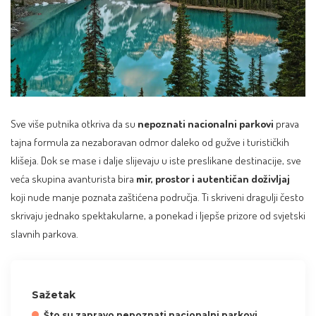
Sve više putnika otkriva da su
nepoznati nacionalni parkovi
prava
tajna formula za nezaboravan odmor daleko od gužve i turističkih
klišeja. Dok se mase i dalje slijevaju u iste preslikane destinacije, sve
veća skupina avanturista bira
mir, prostor i autentičan doživljaj
koji nude manje poznata zaštićena područja. Ti skriveni dragulji često
skrivaju jednako spektakularne, a ponekad i ljepše prizore od svjetski
slavnih parkova.
Sažetak
Što su zapravo nepoznati nacionalni parkovi