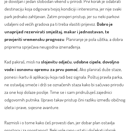
je dovoljan i jedan slobodan vikend u prirodi. Prvi korak je odabrati
destinaciju koja odgovara tvojoj kondiciji i interesima, jer nije svaki
park jednako zahtjevan. Zatim provjeri pristup, jer su neki parkovi
udaljeni od većih gradova pa ti treba vlastiti prijevoz.
Dobro je
unaprijed rezervirati smještaj, makar i jednostavan, te
provjeriti vremensku prognozu
. Planiranje je pola užitka, a dobra
priprema sprječava neugodna iznenađenja.
Kad pakiraš, misli na
slojevitu odjeću, udobne cipele, dovoljno
vode i osnovnu opremu za prvu pomoć.
Ako planiraš duže staze,
ponesi i kartu ili aplikaciju koja radi bez signala. Poštuj pravila parka,
ne ostavljaj smeće i drži se označenih staza kako bi sačuvao prirodu
za one koji dolaze poslije. Time se i sam pridružuješ zajednici
odgovornih putnika. Upravo takav pristup čini razliku između običnog
izleta i prave, svjesne avanture.
Razmisli i o tome kako ćeš provesti dan, jer dobar plan ostavlja
prostora i za spontanost. Neki vole rano ustati i dočekati izlazak