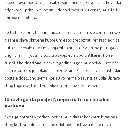
ekosustava i podržavaju lokalne zajednice koje žive uz parkove. Taj
odgovorniji pristup putovanju donosi dvostruku korist, jer si i ti i
priroda na dobitku.
Ne treba zaboraviti ni činjenicu da društvene mreže ovih dana sve
glasnije slave skrivene kutke umjesto prepoznatljivih razglednica.
Putnici se hvale otkrićima koja nitko prije nije vidio, pa potraga za
originalnim mjestima postaje svojevrsni sport.
Alternativne
turističke destinacije
tako iz godine u godinu dobivaju sve više
pažnje. Ono što je nekad bilo rezervirano za rijetke avanturiste danas
postaje dostupno svima koji su voljni malo zaviriti iza ugla. Upravo
zbog toga ovaj trend ne pokazuje znakove usporavanja.
10 razloga da posjetiš nepoznate nacionalne
parkove
Ako ti je potreban dodatni poticaj, evo deset konkretnih razloga
zbog kojih vrijedi izaći iz zone udobnosti i istražiti nešto novo.