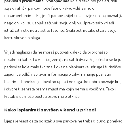
parkovi s prašumama i vodopadima
koje rijetko tko posjeti, dok
azijski i afrički parkovi nude faunu kakvu vidiš samo u
dokumentarcima. Najljepši parkovi svijeta nisu uvijek oni najpoznatiji,
nego oni koji su uspjeli sačuvati svoju divljinu. Upravo zato vrijedi
istraživati i otkrivati vlastite favorite. Svaki putnik tako stvara svoju
kartu skrivenih blaga.
Vrijedi naglasiti i da ne moraš putovati daleko da bi pronašao
netaknuti kutak. I u vlastitoj zemlji, na sat ili dva vožnje, često se kriju
parkovi za koje malo tko zna. Lokalne planinarske udruge i turističke
zajednice odlični su izvori informacija o takvim manje poznatim
biserima. Ponekad je dovoljno upitati nekoga tko dobro poznaje kraj
i otvore ti se vrata prema mjestima kojih nema u vodičima. Tako i
kratak izlet može postati pravo malo otkriće.
Kako isplanirati savršen vikend u prirodi
Lijepa je vijest da za odlazak u ove parkove ne treba ti puno, ponekad