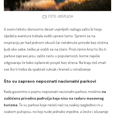
FOTO: UNSPLASH
U ovom tekstu donosimo deset uvjerljivih razloga zašto bi tvoja
sljedeća avantura trebala voditi upravo tamo. Spremi se na
inspiraciju jer kad jednom okusiš čar netaknute prirode bez stotina
ljudi oko sebe, teško je vratiti se na staro. Proći ćemo kroz to što ti
parkovi zapravo jesu, zašto rastu u popularnosti, kome najviše
odgovaraju te kako isplanirati posjet bez stresa. Na kraju ćeš imati
sve što ti treba da spakiraš
ruksak
i kreneš u istraživanje.
Što su zapravo nepoznati nacionalni parkovi
Kada govorimo o pojmu nepoznati nacionalni parkovi, mislimo
na
zaštićena prirodna područja koja nisu na radaru masovnog
turizma.
To su parkovi koje nećeš naći na svakoj razglednici ni u
svakom putopisu, no koji nude jednako vrijedne, a često i očuvanije