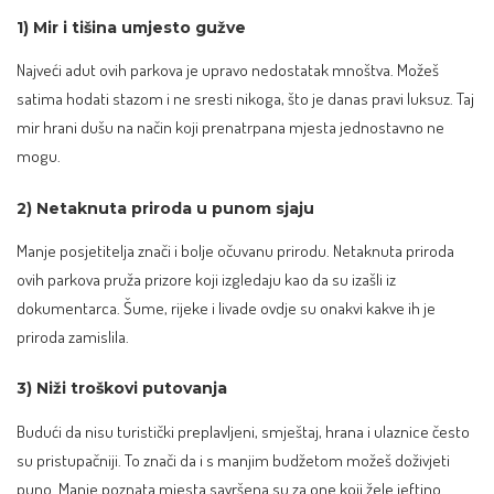
1) Mir i tišina umjesto gužve
Najveći adut ovih parkova je upravo nedostatak mnoštva. Možeš
satima hodati stazom i ne sresti nikoga, što je danas pravi luksuz. Taj
mir hrani dušu na način koji prenatrpana mjesta jednostavno ne
mogu.
2) Netaknuta priroda u punom sjaju
Manje posjetitelja znači i bolje očuvanu prirodu. Netaknuta priroda
ovih parkova pruža prizore koji izgledaju kao da su izašli iz
dokumentarca. Šume, rijeke i livade ovdje su onakvi kakve ih je
priroda zamislila.
3) Niži troškovi putovanja
Budući da nisu turistički preplavljeni, smještaj, hrana i ulaznice često
su pristupačniji. To znači da i s manjim budžetom možeš doživjeti
puno. Manje poznata mjesta savršena su za one koji žele jeftino