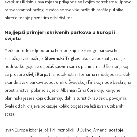
avanturu ili tišinu, ova mjesta prilagode se tvojim potrebama. Upravo
ta svestranost razlog je zašto se sve više različitih profila putnika
okreće manje poznatim odredištima.
Najljepši primjeri skrivenih parkova u Europi i
svijetu
Među prirodnim ljepotama Europe krije se mnogo parkova koji
zaslužuju više pažnje.
Slovenski Triglav
, iako sve poznatiji, i dalje
nudi kutke gdje se osjećaš sasvim sam s planinama. U Rumunjskoj
se prostiru
divlji Karpati
s netaknutim šumama i medvjedima, dok
skandinavski parkovi poput onih u Švedskoj i Finskoj nude beskrajna
prostranstva i polarno svjetlo. Albanija i Crna Gora kriju kanjone i
planinska jezera koja oduzimaju dah, a turistički su tek u povojima.
Svaki od tih krajeva pokazuje koliko bogatstva leži izvan utabanih
staza.
Izvan Europe izbor je još širi i raznolikiji. U Južnoj Americi
postoje