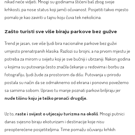
nikad neće vidjeti. Mnogi su godinama štićeni baš zbog svoje
krhkosti, pa nose status koji jamči očuvanost. Posjetiti takvo mjesto
pomalo je kao zaviriti u tajnu koju čuva tek nekolicina.
Zašto turisti sve više biraju parkove bez gužve
Trend je jasan, sve više ljudi bira nacionalne parkove bez gužvi
umjesto prenatrpanih klasika. Razlozi su brojni, a na prvom mjestu je
potreba za mirom u svijetu koji je sve bučniji i ubrzaniji. Nakon godina
u kojima su putovanja često značila čekanje u redovima i borbu za
fotografiju, ljudi žude za prostorom da dišu. Putovanja u prirodu
postala su način da se odmaknemo od ekrana i ponovno povežemo
sa samima sobom. Upravo tu manje poznati parkovi briljiraju jer
nude tišinu koju je teško pronaći drugdje.
Uz to,
raste i svijest o utjecaju turizma na okoliš
. Mnogi putnici
danas svjesno biraju ekoturizam i destinacije koje nisu
preopterećene posjetiteljima. Time pomažu očuvanju krhkih