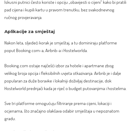
Iskusni putnici često koriste i opciju „obavijesti o cijeni” kako bi pratili
pad cijena i kupili kartu u pravom trenutku, bez svakodnevnog
ručnog provjeravanja.
Aplikacije za smještaj
Nakon leta, sljedeći korak je smještaj, a tu dominiraju platforme
poput Booking.com-a, Airbnb-a i Hostelworlda.
Booking.com ostaje najčešći izbor za hotele i apartmane zbog
velikog broja opcija i fleksibilnih uvjeta otkazivanja. Airbnb je i dalje
popularan za duže boravke i lokalniji doživljaj destinacije, dok
Hostelworld prednjači kada je riječ o budget putovanjima i hostelima.
Sve tri platforme omogućuju filtriranje prema cijeni, lokaciji i
ocjenama, što značajno olakšava odabir smještaja u nepoznatom
gradu.