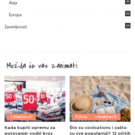
18
Azija
119
Europa
56
Zanimljivosti
Možda će vas zanimati
Zanimljivosti
Razno
Zanimljivosti
Kada kupiti opremu za
Što su coolcations i zašto
putovanje: vodič kroz
su sve popularniji? 12 očitih