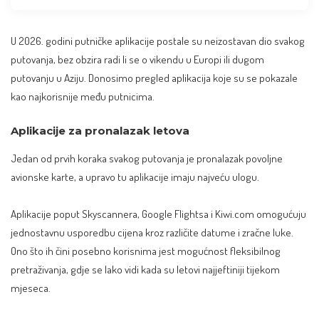
U 2026. godini putničke aplikacije postale su neizostavan dio svakog
putovanja, bez obzira radi li se o vikendu u Europi ili dugom
putovanju u Aziju. Donosimo pregled aplikacija koje su se pokazale
kao najkorisnije među putnicima.
Aplikacije za pronalazak letova
Jedan od prvih koraka svakog putovanja je pronalazak povoljne
avionske karte, a upravo tu aplikacije imaju najveću ulogu.
Aplikacije poput Skyscannera, Google Flightsa i Kiwi.com omogućuju
jednostavnu usporedbu cijena kroz različite datume i zračne luke.
Ono što ih čini posebno korisnima jest mogućnost fleksibilnog
pretraživanja, gdje se lako vidi kada su letovi najjeftiniji tijekom
mjeseca.