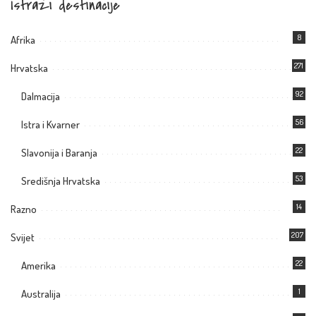
Istraži destinacije
8
Afrika
271
Hrvatska
92
Dalmacija
56
Istra i Kvarner
22
Slavonija i Baranja
53
Središnja Hrvatska
14
Razno
207
Svijet
22
Amerika
1
Australija