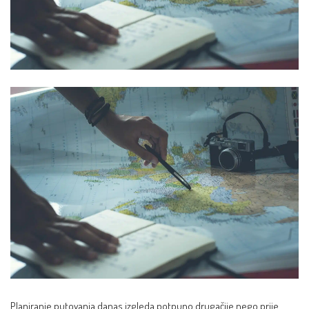
Planiranje putovanja danas izgleda potpuno drugačije nego prije