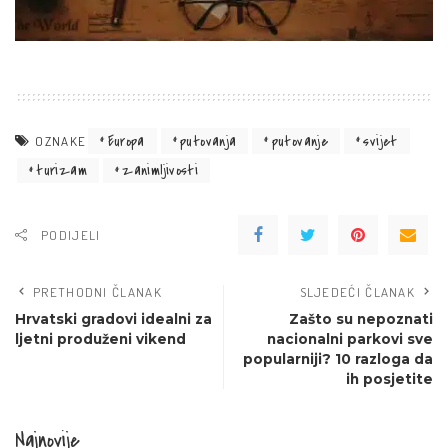
Europa
putovanja
putovanje
svijet
OZNAKE
turizam
zanimljivosti
PODIJELI
PRETHODNI ČLANAK
SLJEDEĆI ČLANAK
Hrvatski gradovi idealni za
Zašto su nepoznati
ljetni produženi vikend
nacionalni parkovi sve
popularniji? 10 razloga da
ih posjetite
Najnovije