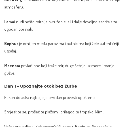
atmosferu.
Lamai
nudi nešto mirnije okruženje, ali i dalje dovoljno sadržaja za
ugodan boravak.
Bophut
je omiljen među parovima i putnicima koji žele autentičniji
ugođaj.
Maenam
privlači one koji traže mir, duge šetnje uz more i manje
gužve.
Dan 1 – Upoznajte otok bez žurbe
Nakon dolaska najbolje je prvi dan provesti opušteno.
Smjestite se, prošećite plažom i prilagodite tropskoj klimi.
Večer provedite u Fisherman’s Villageu u Bophutu. Nekadašnje