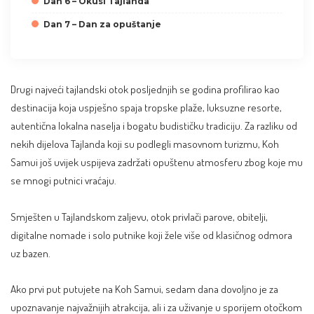
Dan 6 – Okusi Tajlanda
Dan 7 – Dan za opuštanje
Drugi najveći tajlandski otok posljednjih se godina profilirao kao
destinacija koja uspješno spaja tropske plaže, luksuzne resorte,
autentična lokalna naselja i bogatu budističku tradiciju. Za razliku od
nekih dijelova Tajlanda koji su podlegli masovnom turizmu, Koh
Samui još uvijek uspijeva zadržati opuštenu atmosferu zbog koje mu
se mnogi putnici vraćaju.
Smješten u Tajlandskom zaljevu, otok privlači parove, obitelji,
digitalne nomade i solo putnike koji žele više od klasičnog odmora
uz bazen.
Ako prvi put putujete na Koh Samui, sedam dana dovoljno je za
upoznavanje najvažnijih atrakcija, ali i za uživanje u sporijem otočkom