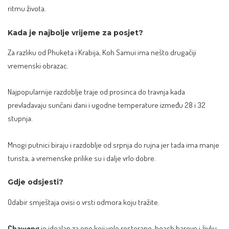
ritmu života.
Kada je najbolje vrijeme za posjet?
Za razliku od Phuketa i Krabija, Koh Samui ima nešto drugačiji
vremenski obrazac.
Najpopularnije razdoblje traje od prosinca do travnja kada
prevladavaju sunčani dani i ugodne temperature između 28 i 32
stupnja.
Mnogi putnici biraju i razdoblje od srpnja do rujna jer tada ima manje
turista, a vremenske prilike su i dalje vrlo dobre.
Gdje odsjesti?
Odabir smještaja ovisi o vrsti odmora koju tražite.
Chaweng
je idealan za one koji vole restorane, beach barove i življu