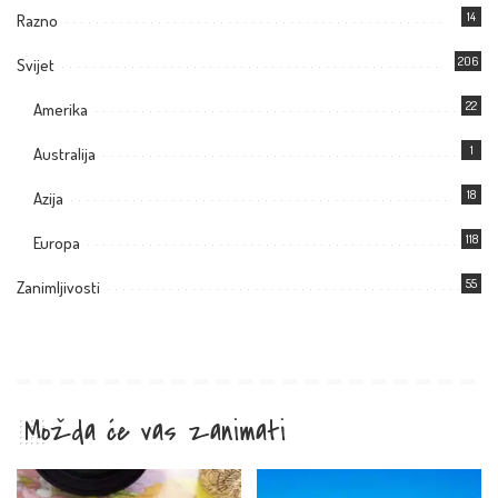
14
Razno
206
Svijet
22
Amerika
1
Australija
18
Azija
118
Europa
55
Zanimljivosti
Možda će vas zanimati