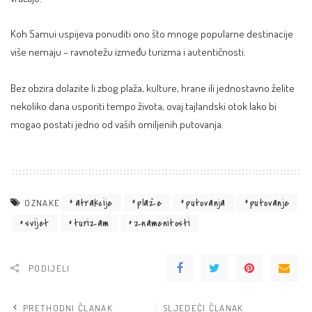
Koh Samui uspijeva ponuditi ono što mnoge popularne destinacije
više nemaju – ravnotežu između turizma i autentičnosti.
Bez obzira dolazite li zbog plaža, kulture, hrane ili jednostavno želite
nekoliko dana usporiti tempo života, ovaj tajlandski otok lako bi
mogao postati jedno od vaših omiljenih putovanja.
atrakcije
plaže
putovanja
putovanje
OZNAKE
svijet
turizam
znamenitosti
PODIJELI
PRETHODNI ČLANAK
SLJEDEĆI ČLANAK