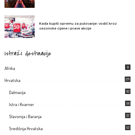
Kada kupiti opremu za putovanje: vodič kroz
sezonske cijene i prave akcije
Istraži destinacije
8
Afrika
271
Hrvatska
92
Dalmacija
56
Istra i Kvarner
22
Slavonija i Baranja
53
Središnja Hrvatska