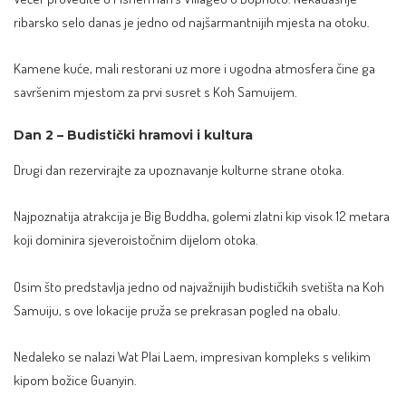
ribarsko selo danas je jedno od najšarmantnijih mjesta na otoku.
Kamene kuće, mali restorani uz more i ugodna atmosfera čine ga
savršenim mjestom za prvi susret s Koh Samuijem.
Dan 2 – Budistički hramovi i kultura
Drugi dan rezervirajte za upoznavanje kulturne strane otoka.
Najpoznatija atrakcija je Big Buddha, golemi zlatni kip visok 12 metara
koji dominira sjeveroistočnim dijelom otoka.
Osim što predstavlja jedno od najvažnijih budističkih svetišta na Koh
Samuiju, s ove lokacije pruža se prekrasan pogled na obalu.
Nedaleko se nalazi Wat Plai Laem, impresivan kompleks s velikim
kipom božice Guanyin.