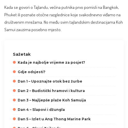
Kada se govori o Tajlandu, većina putnika prvo pomisli na Bangkok,
Phuket ili poznate otočne razglednice koje svakodnevno viđamo na
društvenim mrežama. No među svim tajlandskim destinacijama Koh
Samui zauzima posebno mjesto.
Sažetak
Kada je najbolje vrijeme za posjet?
Gdje odsjesti?
Dan 1 – Upoznajte otok bez žurbe
Dan 2 – Budistički hramovi i kultura
Dan 3 – Najljepše plaže Koh Samuija
Dan 4 – Slapovi i džungla
Dan 5 – Izlet u Ang Thong Marine Park