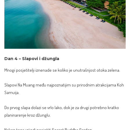
Dan 4 – Slapovi i džungla
Mnogi posjetitelji iznenade se koliko je unutrašnjost otoka zelena.
Slapovi Na Muang među najpoznatijim su prirodnim atrakcijama Koh
Samuija.
Do prvog slapa dolazi se vrlo lako, dok je za drugi potrebno kratko
planinarenje kroz džunglu.
Nakon toga vrijedi posjetiti Secret Buddha Garden.