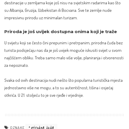
destinacije u zemljama koje još nisu na svjetskim radarima kao što
su Albanija, Gruzija, Uzbekistan ili Bocvana. Sve te zemlje nude
impresivnu prirodu uz minimalan turizam.
Priroda je još uvijek dostupna onima koji je traže
U svijetu koji se često čini prepunim i pretrpanim, prirodna čuda bez
turista podsjećaju nas da je još uvijek moguće iskusiti svijet u svom
najčišćem obliku. Treba samo malo više volje, planiranja i otvorenosti
za nepoznato.
Svaka od ovih destinacija nudi nešto što popularna turistička mjesta
jednostavno više ne mogu, a to su autentičnost, tišina i osjećaj
otkrića. U 21. stoljeću to je sve rjeđe i vrjednije.
prirodna čuda
OZNAKE