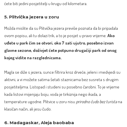
ćete biti jedini posjetitelji u krugu od kilometara.
5. Plitvička jezera u zoru
Možda mislite da su Plitvička jezera previše poznata da bi pripadala
ovom popisu, ali tu dolazi trik, a to je posjet u pravo vrijeme.
Ako
uđete u park čim se otvori, oko 7 sati ujutro, posebno izvan
glavne sezone, doživjet ćete potpuno drugačiji park od onog
kojeg vidite na razglednicama.
Magla se diže s jezera, sunce filtrira kroz drveće, jeleni i medvjedi su
aktivni, a vi možete satima šetati staznicama bez susreta s drugim
posjetiteljima. Listopad i studeni su posebno čarobni. To je vrijeme
kada listovi mijenjaju boju, voda je tirkiznija nego ikada, a
temperature ugodne. Plitvice u zoru nisu
prirodno čudo bez turista
na
klasičan način, ali jesu čudo.
6. Madagaskar, Aleja baobaba