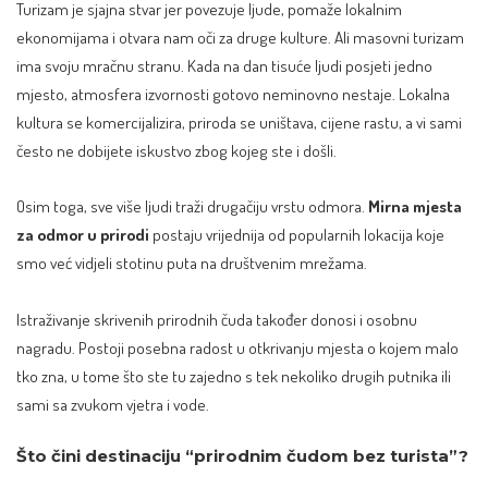
Turizam je sjajna stvar jer povezuje ljude, pomaže lokalnim
ekonomijama i otvara nam oči za druge kulture. Ali masovni turizam
ima svoju mračnu stranu. Kada na dan tisuće ljudi posjeti jedno
mjesto, atmosfera izvornosti gotovo neminovno nestaje. Lokalna
kultura se komercijalizira, priroda se uništava, cijene rastu, a vi sami
često ne dobijete iskustvo zbog kojeg ste i došli.
Osim toga, sve više ljudi traži drugačiju vrstu odmora.
Mirna mjesta
za odmor u prirodi
postaju vrijednija od popularnih lokacija koje
smo već vidjeli stotinu puta na društvenim mrežama.
Istraživanje skrivenih prirodnih čuda također donosi i osobnu
nagradu. Postoji posebna radost u otkrivanju mjesta o kojem malo
tko zna, u tome što ste tu zajedno s tek nekoliko drugih putnika ili
sami sa zvukom vjetra i vode.
Što čini destinaciju “prirodnim čudom bez turista”?