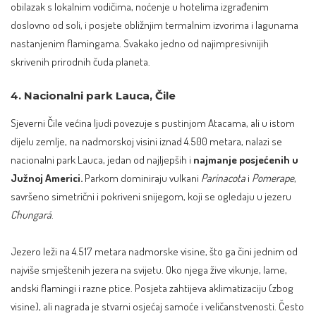
obilazak s lokalnim vodičima, noćenje u hotelima izgrađenim
doslovno od soli, i posjete obližnjim termalnim izvorima i lagunama
nastanjenim flamingama. Svakako jedno od najimpresivnijih
skrivenih prirodnih čuda planeta.
4. Nacionalni park Lauca, Čile
Sjeverni Čile većina ljudi povezuje s pustinjom Atacama, ali u istom
dijelu zemlje, na nadmorskoj visini iznad 4.500 metara, nalazi se
nacionalni park Lauca, jedan od najljepših i
najmanje posjećenih u
Južnoj Americi.
Parkom dominiraju vulkani
Parinacota
i
Pomerape
,
savršeno simetrični i pokriveni snijegom, koji se ogledaju u jezeru
Chungará
.
Jezero leži na 4.517 metara nadmorske visine, što ga čini jednim od
najviše smještenih jezera na svijetu. Oko njega žive vikunje, lame,
andski flamingi i razne ptice. Posjeta zahtijeva aklimatizaciju (zbog
visine), ali nagrada je stvarni osjećaj samoće i veličanstvenosti. Često