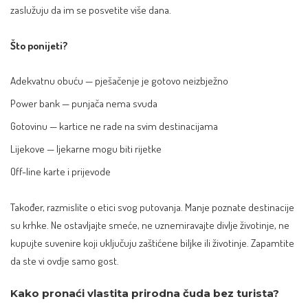
zaslužuju da im se posvetite više dana.
Što ponijeti?
Adekvatnu obuću — pješačenje je gotovo neizbježno
Power bank — punjača nema svuda
Gotovinu — kartice ne rade na svim destinacijama
Lijekove — ljekarne mogu biti rijetke
Off-line karte i prijevode
Također, razmislite o etici svog putovanja. Manje poznate destinacije
su krhke. Ne ostavljajte smeće, ne uznemiravajte divlje životinje, ne
kupujte suvenire koji uključuju zaštićene biljke ili životinje. Zapamtite
da ste vi ovdje samo gost.
Kako pronaći vlastita prirodna čuda bez turista?