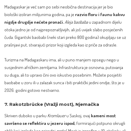
Madagaskar je već sam po sebi neobična destinacija jer je bio
biološki izoliran milijunima godina, pa je
razvio floru i faunu kakvu
nigdje drugdje nećete pronaći.
Aleja baobaba
u zapadnom dijelu
otoka jedno je od najprepoznatljivijih, ali još uvijek slabo posjećenih
čuda. Gigantski baobabi (neki stari preko 800 godina) okupljaju se uz
prašnjavi put, stvarajući prizor koji izgleda kao iz priče za odrasle.
Turizma na Madagaskaru ima, ali u puno manjem opsegu nego u
susjednim afričkim zemljama. Infrastruktura je osnovna, putovanja
su duga, ali to upravo čini ovo iskustvo posebnim. Možete posjetiti
baobabe u zoru ili u zalazak sunca i biti praktički jedini ondje, što je u
2026. godini gotovo nestvarno.
7. Rakotzbrücke (Vražji most), Njemačka
Skriven duboko u parku
Kromlauer
u Saskoj, ovaj
kameni most
savršeno se reflektira u jezeru ispod,
formirajući potpuno okrugli
oblik koji izgleda kao prirodni
portal
. Most je izgrađen u 19. stoljeću, ali