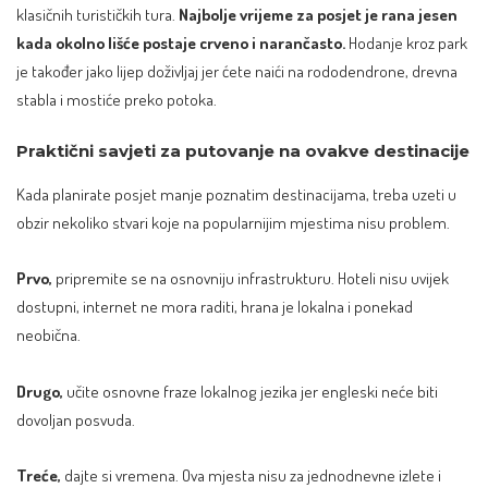
klasičnih turističkih tura.
Najbolje vrijeme za posjet je rana jesen
kada okolno lišće postaje crveno i narančasto.
Hodanje kroz park
je također jako lijep doživljaj jer ćete naići na rododendrone, drevna
stabla i mostiće preko potoka.
Praktični savjeti za putovanje na ovakve destinacije
Kada planirate posjet manje poznatim destinacijama, treba uzeti u
obzir nekoliko stvari koje na popularnijim mjestima nisu problem.
Prvo,
pripremite se na osnovniju infrastrukturu. Hoteli nisu uvijek
dostupni, internet ne mora raditi, hrana je lokalna i ponekad
neobična.
Drugo,
učite osnovne fraze lokalnog jezika jer engleski neće biti
dovoljan posvuda.
Treće,
dajte si vremena. Ova mjesta nisu za jednodnevne izlete i