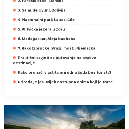
2. Faroski otoci, Danska
3. Salar de Uyuni, Bolivija
4. Nacionalni park Lauca, Čile
5. Plitvička jezera u zoru
6. Madagaskar, Aleja baobaba
7. Rakotzbrücke (Vražji most), Njemačka
Praktični savjeti za putovanje na ovakve
destinacije
Kako pronaći vlastita prirodna čuda bez turista?
Priroda je još uvijek dostupna onima koji je traže