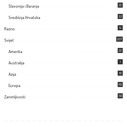
22
Slavonija i Baranja
53
Središnja Hrvatska
14
Razno
207
Svijet
22
Amerika
1
Australija
18
Azija
119
Europa
56
Zanimljivosti