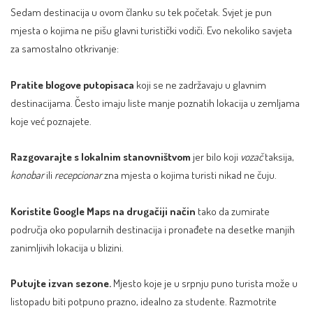
Sedam destinacija u ovom članku su tek početak. Svjet je pun
mjesta o kojima ne pišu glavni turistički vodiči. Evo nekoliko savjeta
za samostalno otkrivanje:
Pratite blogove putopisaca
koji se ne zadržavaju u glavnim
destinacijama. Često imaju liste manje poznatih lokacija u zemljama
koje već poznajete.
Razgovarajte s lokalnim stanovništvom
jer bilo koji
vozač
taksija,
konobar
ili
recepcionar
zna mjesta o kojima turisti nikad ne čuju.
Koristite Google Maps na drugačiji način
tako da zumirate
područja oko popularnih destinacija i pronađete na desetke manjih
zanimljivih lokacija u blizini.
Putujte izvan sezone.
Mjesto koje je u srpnju puno turista može u
listopadu biti potpuno prazno,
idealno za studente
. Razmotrite