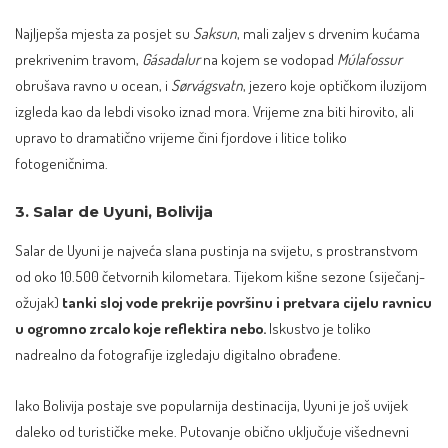
Najljepša mjesta za posjet su
Saksun
, mali zaljev s drvenim kućama
prekrivenim travom,
Gásadalur
na kojem se vodopad
Múlafossur
obrušava ravno u ocean, i
Sørvágsvatn
, jezero koje optičkom iluzijom
izgleda kao da lebdi visoko iznad mora. Vrijeme zna biti hirovito, ali
upravo to dramatično vrijeme čini fjordove i litice toliko
fotogeničnima.
3. Salar de Uyuni, Bolivija
Salar de Uyuni je najveća slana pustinja na svijetu, s prostranstvom
od oko 10.500 četvornih kilometara. Tijekom kišne sezone (siječanj-
ožujak)
tanki sloj vode prekrije površinu i pretvara cijelu ravnicu
u ogromno zrcalo koje reflektira nebo.
Iskustvo je toliko
nadrealno da fotografije izgledaju digitalno obrađene.
Iako Bolivija postaje sve popularnija destinacija, Uyuni je još uvijek
daleko od turističke meke. Putovanje obično uključuje višednevni