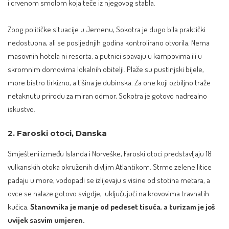
i crvenom smolom koja teče iz njegovog stabla.
Zbog političke situacije u Jemenu, Sokotra je dugo bila praktički
nedostupna, ali se posljednjih godina kontrolirano otvorila. Nema
masovnih hotela ni resorta, a putnici spavaju u kampovima ili u
skromnim domovima lokalnih obitelji. Plaže su pustinjski bijele,
more bistro tirkizno, a tišina je dubinska. Za one koji ozbiljno traže
netaknutu prirodu za miran odmor, Sokotra je gotovo nadrealno
iskustvo.
2. Faroski otoci, Danska
Smješteni između Islanda i Norveške, Faroski otoci predstavljaju 18
vulkanskih otoka okruženih divljim Atlantikom. Strme zelene litice
padaju u more, vodopadi se izlijevaju s visine od stotina metara, a
ovce se nalaze gotovo svigdje, uključujući na krovovima travnatih
kućica.
Stanovnika je manje od pedeset tisuća, a turizam je još
uvijek sasvim umjeren.