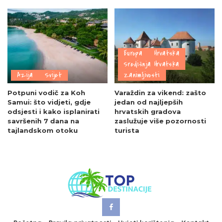
Europa
Hrvatska
Središnja Hrvatska
Azija
Svijet
Zanimljivosti
Potpuni vodič za Koh
Varaždin za vikend: zašto
Samui: što vidjeti, gdje
jedan od najljepših
odsjesti i kako isplanirati
hrvatskih gradova
savršenih 7 dana na
zaslužuje više pozornosti
tajlandskom otoku
turista