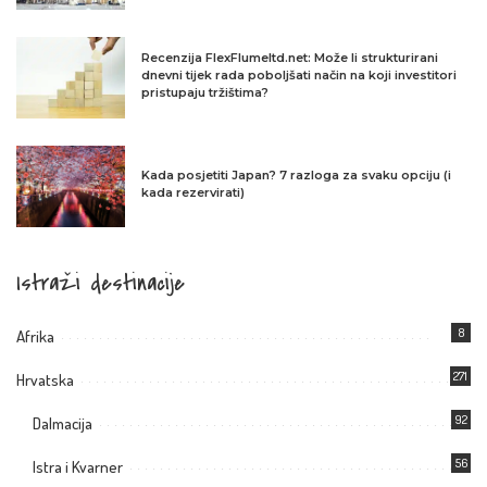
Recenzija FlexFlumeltd.net: Može li strukturirani
dnevni tijek rada poboljšati način na koji investitori
pristupaju tržištima?
Kada posjetiti Japan? 7 razloga za svaku opciju (i
kada rezervirati)
Istraži destinacije
8
Afrika
271
Hrvatska
92
Dalmacija
56
Istra i Kvarner