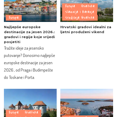
Europa
Hrvatska
Slavonija i Baranja
Europa
Središnja Hrvatska
Najljepše europske
Hrvatski gradovi idealni za
destinacije za jesen 2026.:
ljetni produženi vikend
gradovi i regije koje vrijedi
posjetiti
Tražite ideje za jesensko
putovanje? Donosimo najljepše
europske destinacije za jesen
2026., od Praga i Budimpešte
do Toskane i Porta.
Europa
Hrvatska