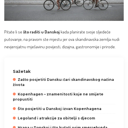
Pitate li se
što raditi u Danskoj
kada planirate svoje sljedeće
putovanje, na pravom ste mjestu jer ova skandinavska zemlja nudi
nevjerojatnu mješavinu povijesti, dizajna, gastronomije i prirode.
Sažetak
Zašto posjetiti Dansku: čari skandinavskog načina
života
Kopenhagen – znamenitosti koje ne smijete
propustiti
Što posjetiti u Danskoj izvan Kopenhagena
Legoland i atrakcije za obitelji s djecom
Hrana u Danskoj i što kušati osim smørrebrøda