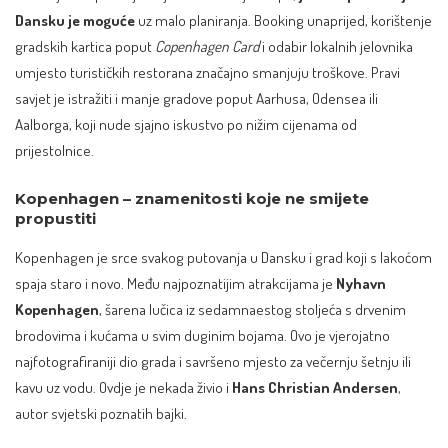
Dansku je moguće
uz malo planiranja. Booking unaprijed, korištenje
gradskih kartica poput
Copenhagen Card
i odabir lokalnih jelovnika
umjesto turističkih restorana značajno smanjuju troškove. Pravi
savjet je istražiti i manje gradove poput Aarhusa, Odensea ili
Aalborga, koji nude sjajno iskustvo po nižim cijenama od
prijestolnice.
Kopenhagen – znamenitosti koje ne smijete
propustiti
Kopenhagen je srce svakog putovanja u Dansku i grad koji s lakoćom
spaja staro i novo. Među najpoznatijim atrakcijama je
Nyhavn
Kopenhagen
, šarena lučica iz sedamnaestog stoljeća s drvenim
brodovima i kućama u svim duginim bojama. Ovo je vjerojatno
najfotografiraniji dio grada i savršeno mjesto za večernju šetnju ili
kavu uz vodu. Ovdje je nekada živio i
Hans Christian Andersen
,
autor svjetski poznatih bajki.