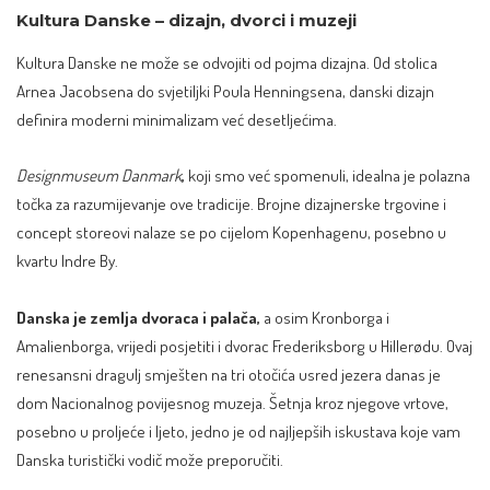
Kultura Danske – dizajn, dvorci i muzeji
Kultura Danske ne može se odvojiti od pojma dizajna. Od stolica
Arnea Jacobsena do svjetiljki Poula Henningsena, danski dizajn
definira moderni minimalizam već desetljećima.
Designmuseum Danmark
,
koji smo već spomenuli, idealna je polazna
točka za razumijevanje ove tradicije. Brojne dizajnerske trgovine i
concept storeovi nalaze se po cijelom Kopenhagenu, posebno u
kvartu Indre By.
Danska je zemlja dvoraca i palača,
a osim Kronborga i
Amalienborga, vrijedi posjetiti i dvorac Frederiksborg u Hillerødu. Ovaj
renesansni dragulj smješten na tri otočića usred jezera danas je
dom Nacionalnog povijesnog muzeja. Šetnja kroz njegove vrtove,
posebno u proljeće i ljeto, jedno je od najljepših iskustava koje vam
Danska turistički vodič može preporučiti.