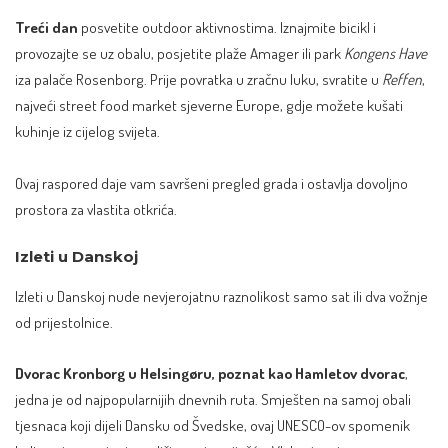
Treći dan
posvetite outdoor aktivnostima. Iznajmite bicikl i
provozajte se uz obalu, posjetite plaže Amager ili park
Kongens Have
iza palače Rosenborg. Prije povratka u zračnu luku, svratite u
Reffen
,
najveći street food market sjeverne Europe, gdje možete kušati
kuhinje iz cijelog svijeta.
Ovaj raspored daje vam savršeni pregled grada i ostavlja dovoljno
prostora za vlastita otkrića.
Izleti u Danskoj
Izleti u Danskoj nude nevjerojatnu raznolikost samo sat ili dva vožnje
od prijestolnice.
Dvorac Kronborg u Helsingøru, poznat kao Hamletov dvorac
,
jedna je od najpopularnijih dnevnih ruta. Smješten na samoj obali
tjesnaca koji dijeli Dansku od Švedske, ovaj UNESCO-ov spomenik