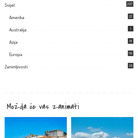
207
Svijet
22
Amerika
1
Australija
18
Azija
119
Europa
56
Zanimljivosti
Možda će vas zanimati