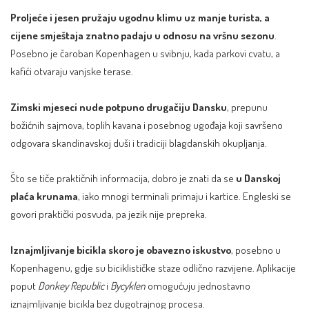
Proljeće i jesen pružaju ugodnu klimu uz manje turista, a
cijene smještaja znatno padaju u odnosu na vršnu sezonu
.
Posebno je čaroban Kopenhagen u svibnju, kada parkovi cvatu, a
kafići otvaraju vanjske terase.
Zimski mjeseci nude potpuno drugačiju Dansku
, prepunu
božićnih sajmova, toplih kavana i posebnog ugođaja koji savršeno
odgovara skandinavskoj duši i tradiciji blagdanskih okupljanja.
Što se tiče praktičnih informacija, dobro je znati da se
u Danskoj
plaća krunama
, iako mnogi terminali primaju i kartice. Engleski se
govori praktički posvuda, pa jezik nije prepreka.
Iznajmljivanje bicikla skoro je obavezno iskustvo
, posebno u
Kopenhagenu, gdje su biciklističke staze odlično razvijene. Aplikacije
poput
Donkey Republic
i
Bycyklen
omogućuju jednostavno
iznajmljivanje bicikla bez dugotrajnog procesa.