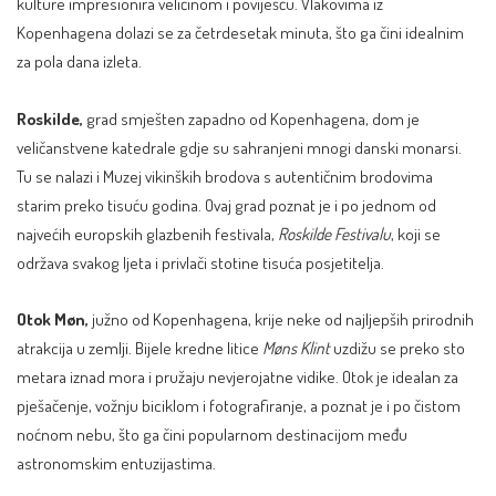
kulture impresionira veličinom i poviješću. Vlakovima iz
Kopenhagena dolazi se za četrdesetak minuta, što ga čini idealnim
za pola dana izleta.
Roskilde,
grad smješten zapadno od Kopenhagena, dom je
veličanstvene katedrale gdje su sahranjeni mnogi danski monarsi.
Tu se nalazi i Muzej vikinških brodova s autentičnim brodovima
starim preko tisuću godina. Ovaj grad poznat je i po jednom od
najvećih europskih glazbenih festivala,
Roskilde Festivalu
, koji se
održava svakog ljeta i privlači stotine tisuća posjetitelja.
Otok Møn,
južno od Kopenhagena, krije neke od najljepših prirodnih
atrakcija u zemlji. Bijele kredne litice
Møns Klint
uzdižu se preko sto
metara iznad mora i pružaju nevjerojatne vidike. Otok je idealan za
pješačenje, vožnju biciklom i fotografiranje, a poznat je i po čistom
noćnom nebu, što ga čini popularnom destinacijom među
astronomskim entuzijastima.