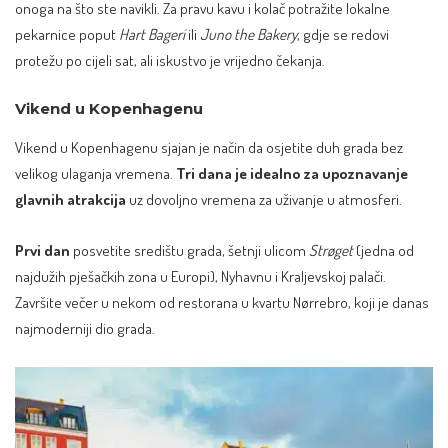
onoga na što ste navikli. Za pravu kavu i kolač potražite lokalne
pekarnice poput
Hart Bageri
ili
Juno the Bakery
, gdje se redovi
protežu po cijeli sat, ali iskustvo je vrijedno čekanja.
Vikend u Kopenhagenu
Vikend u Kopenhagenu sjajan je način da osjetite duh grada bez
velikog ulaganja vremena.
Tri dana je idealno za upoznavanje
glavnih atrakcija
uz dovoljno vremena za uživanje u atmosferi.
Prvi dan
posvetite središtu grada, šetnji ulicom
Strøget
(jedna od
najdužih pješačkih zona u Europi), Nyhavnu i Kraljevskoj palači.
Završite večer u nekom od restorana u kvartu Nørrebro, koji je danas
najmoderniji dio grada.