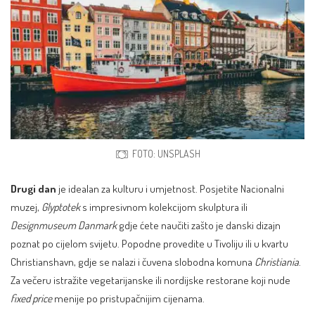
FOTO: UNSPLASH
Drugi dan
je idealan za kulturu i umjetnost. Posjetite Nacionalni
muzej,
Glyptotek
s impresivnom kolekcijom skulptura ili
Designmuseum Danmark
gdje ćete naučiti zašto je danski dizajn
poznat po cijelom svijetu. Popodne provedite u Tivoliju ili u kvartu
Christianshavn, gdje se nalazi i čuvena slobodna komuna
Christiania
.
Za večeru istražite vegetarijanske ili nordijske restorane koji nude
fixed price
menije po pristupačnijim cijenama.