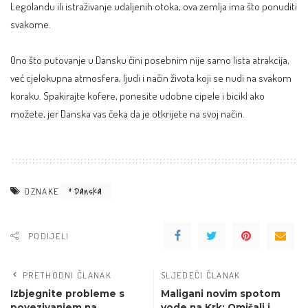
Legolandu ili istraživanje udaljenih otoka, ova zemlja ima što ponuditi
svakome.
Ono što putovanje u Dansku čini posebnim nije samo lista atrakcija,
već cjelokupna atmosfera, ljudi i način života koji se nudi na svakom
koraku. Spakirajte kofere, ponesite udobne cipele i bicikl ako
možete, jer Danska vas čeka da je otkrijete na svoj način.
Danska
OZNAKE
PODIJELI
PRETHODNI ČLANAK
SLJEDEĆI ČLANAK
Izbjegnite probleme s
Maligani novim spotom
povezivanjem na
vode na Krk: Omišalj i