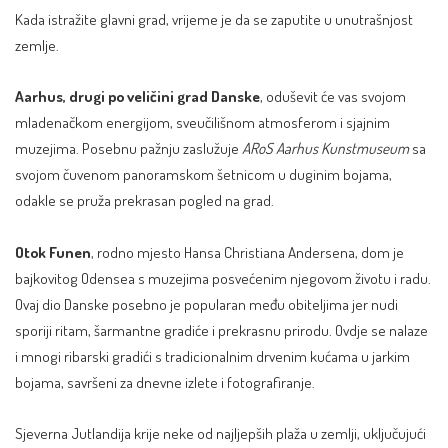
Kada istražite glavni grad, vrijeme je da se zaputite u unutrašnjost
zemlje.
Aarhus, drugi po veličini grad Danske
, oduševit će vas svojom
mladenačkom energijom, sveučilišnom atmosferom i sjajnim
muzejima. Posebnu pažnju zaslužuje
ARoS Aarhus Kunstmuseum
sa
svojom čuvenom panoramskom šetnicom u duginim bojama,
odakle se pruža prekrasan pogled na grad.
Otok Funen
, rodno mjesto Hansa Christiana Andersena, dom je
bajkovitog Odensea s muzejima posvećenim njegovom životu i radu.
Ovaj dio Danske posebno je popularan među obiteljima jer nudi
sporiji ritam, šarmantne gradiće i prekrasnu prirodu. Ovdje se nalaze
i mnogi ribarski gradići s tradicionalnim drvenim kućama u jarkim
bojama, savršeni za dnevne izlete i fotografiranje.
Sjeverna Jutlandija krije neke od najljepših plaža u zemlji, uključujući