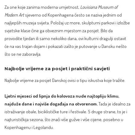
Za one koje zanima moderna umjetnost,
Louisiana Museum of
Modern Art
sjeverno od Kopenhagena često se naziva jednim od
najljepših muzeja svijeta. Položaj uz more, skulpturni parkovi i izložbe
svjetske klase čine ga obveznim mjestom za posjet. Bilo da
provodite tjedan ili samo nekoliko dana, ovi kulturni dragulji ostavit
će na vas trajan dojam i pokazati zašto je putovanje u Dansku nešto
što se ne zaboravlja.
Najbolje vrijeme za posjet i praktični savjeti
Najbolje vrijeme za posjet Danskoj ovisi o tipu iskustva koje tražite.
Ljetni mjeseci od lipnja do kolovoza nude najtopliju klimu,
najduže dane i najviše događaja na otvorenom.
Tada je idealno za
istraživanje obale, biciklističke ture i festivale. S druge strane, to je i
najturističkija sezona, što znači više gužve i više cijene, posebno u
Kopenhagenu i Legolandu.