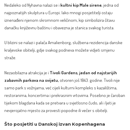
Nedaleko od Nyhavna nalazi se i
kultni kip Male sirene
, jedna od
najpoznatijih skulptura u Europi. Iako mnogi posjetitelji ostaju
iznenađeni njenom skromnom veličinom, kip simbolizira čitavu
danačku književnu baštinu i obavezna je stanica svakog turista.
U blizini se nalazi i palača Amalienborg, službena rezidencija danske
kraljevske obitelji, gdje svakog podneva možete vidjeti smjenu
straže.
Nezaobilazna atrakcija je i
Tivoli Gardens, jedan od najstarijih
zabavnih parkova na svijetu,
otvoren još 1843. godine. Tivoli nije
samo park s vožnjama, već cijeli kulturni kompleks s kazalištima,
restoranima, koncertima i prekrasnim vrtovima. Posebno je čaroban
tijekom blagdana kada se pretvara u svjetlosno čudo, ali i ljeti je
nevjerojatno mjesto za provesti popodne ili večer s obitelji.
Što posjetiti u Danskoj izvan Kopenhagena