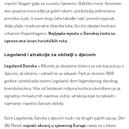
mjesto Skagen gdje se susreću Sjeverno i Baltičko more. Fenomen
dva spojena mora vidljiv je golim okom i predstavlja jedinstveno
prirodno čudo. U ovom kraju ćete također naći i pomični pijesak,
divlje plaže i tradicionalne ribarske luke, što čini idealan kontrast
urbanom Kopenhagenu.
Najljepša mjesta u Danskoj često su
upravo ona izvan turističkih ruta.
Legoland i atrakcije za obitelji s djecom
Legoland Danska
u Billundu je obavezna stanica za sve koji putuju s
djecom, ali iskreno, i odrasli će se zabaviti. Park je otvoren 1968.
godine i predstavlja izvorni Legoland, dom legendarnog danskog
brenda kockica. Više od šezdeset milijuna kockica iskorišteno je za
izgradnju minijaturnih svjetova, vožnji i atrakcija koje će zabaviti i
najmanje i najveće članove obitelji.
Osim Legolanda, Danska s djecom nudi i niz drugih sjajnih opcija.
Den
Blå Planet
, najveći akvarij u sjevernoj Europi,
nalazi se u blizini