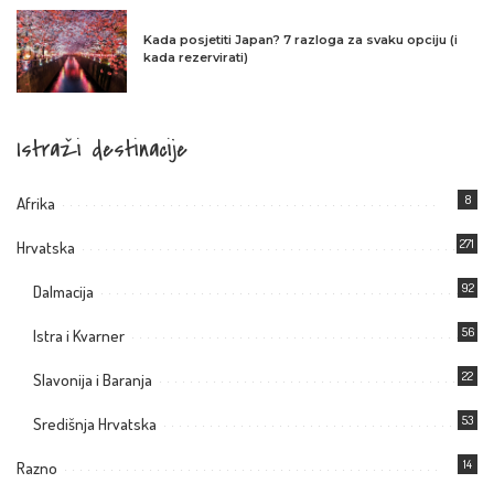
Kada posjetiti Japan? 7 razloga za svaku opciju (i
kada rezervirati)
Istraži destinacije
8
Afrika
271
Hrvatska
92
Dalmacija
56
Istra i Kvarner
22
Slavonija i Baranja
53
Središnja Hrvatska
14
Razno