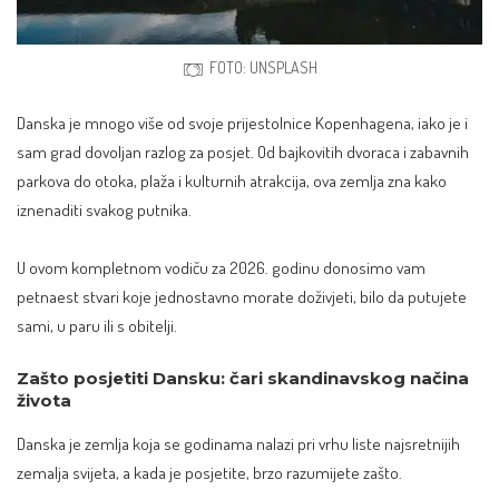
FOTO: UNSPLASH
Danska je mnogo više od svoje prijestolnice Kopenhagena, iako je i
sam grad dovoljan razlog za posjet. Od bajkovitih dvoraca i zabavnih
parkova do otoka, plaža i kulturnih atrakcija, ova zemlja zna kako
iznenaditi svakog putnika.
U ovom kompletnom vodiču za 2026. godinu donosimo vam
petnaest stvari koje jednostavno morate doživjeti, bilo da putujete
sami, u paru ili s obitelji.
Zašto posjetiti Dansku: čari skandinavskog načina
života
Danska je zemlja koja se godinama nalazi pri vrhu liste najsretnijih
zemalja svijeta, a kada je posjetite, brzo razumijete zašto.