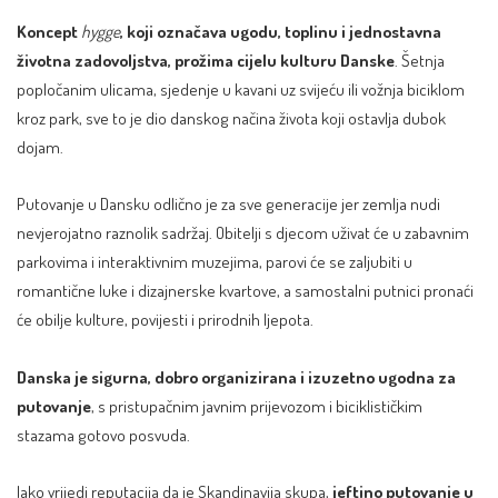
Koncept
hygge
, koji označava ugodu, toplinu i jednostavna
životna zadovoljstva, prožima cijelu kulturu Danske
. Šetnja
popločanim ulicama, sjedenje u kavani uz svijeću ili vožnja biciklom
kroz park, sve to je dio danskog načina života koji ostavlja dubok
dojam.
Putovanje u Dansku odlično je za sve generacije jer zemlja nudi
nevjerojatno raznolik sadržaj. Obitelji s djecom uživat će u zabavnim
parkovima i interaktivnim muzejima, parovi će se zaljubiti u
romantične luke i dizajnerske kvartove, a samostalni putnici pronaći
će obilje kulture, povijesti i prirodnih ljepota.
Danska je sigurna, dobro organizirana i izuzetno ugodna za
putovanje
, s pristupačnim javnim prijevozom i biciklističkim
stazama gotovo posvuda.
Iako vrijedi reputacija da je Skandinavija skupa,
jeftino putovanje u