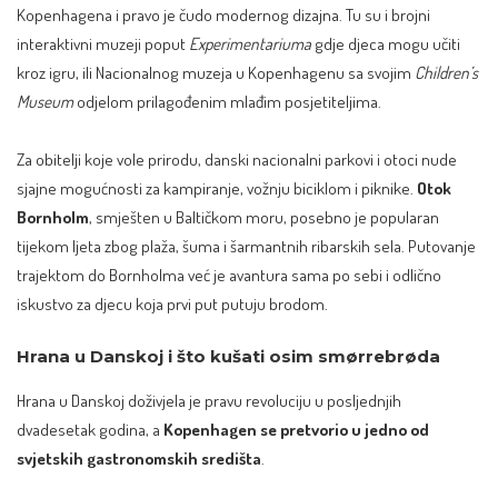
Kopenhagena i pravo je čudo modernog dizajna. Tu su i brojni
interaktivni muzeji poput
Experimentariuma
gdje djeca mogu učiti
kroz igru, ili Nacionalnog muzeja u Kopenhagenu sa svojim
Children’s
Museum
odjelom prilagođenim mlađim posjetiteljima.
Za obitelji koje vole prirodu, danski nacionalni parkovi i otoci nude
sjajne mogućnosti za kampiranje, vožnju biciklom i piknike.
Otok
Bornholm
, smješten u Baltičkom moru, posebno je popularan
tijekom ljeta zbog plaža, šuma i šarmantnih ribarskih sela. Putovanje
trajektom do Bornholma već je avantura sama po sebi i odlično
iskustvo za djecu koja prvi put putuju brodom.
Hrana u Danskoj i što kušati osim smørrebrøda
Hrana u Danskoj doživjela je pravu revoluciju u posljednjih
dvadesetak godina, a
Kopenhagen se pretvorio u jedno od
svjetskih gastronomskih središta
.