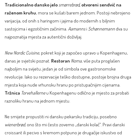
Tradicionalno dansko jelo
smørrebrød
, otvoreni sendvič na
raženom kruhu
, mora se kušati barem jednom. Postoji nebrojeno
varijacija, od onih s haringom i jajima do modernih s biljnim
sastojcima i egzotičnim začinima.
Aamanns
i
Schønnemann
dva su
najpoznatija mjesta za autentični doživljaj.
New Nordic Cuisine
, pokret koji je započeo upravo u Kopenhagenu,
danas je svjetski poznat.
Restoran
Noma
, više puta proglašen
najboljim na svijetu, jedan je od simbola ove gastronomske
revolucije. Iako su rezervacije teško dostupne, postoje brojna druga
mjesta koja nude vrhunsku hranu po pristupačnijim cijenama.
Tržnica
Torvehallerne
u Kopenhagenu odlično je mjesto za probati
raznoliku hranu na jednom mjestu.
Ne smijete propustiti ni dansku pekarsku tradiciju, posebno
wienerbrød
, ono što mi često zovemo „danski kolač”. Pravi danski
croissant ili pecivo s kremom potpuno je drugačije iskustvo od