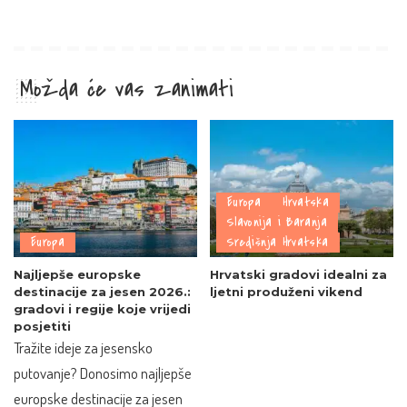
Možda će vas zanimati
Europa
Hrvatska
Slavonija i Baranja
Europa
Središnja Hrvatska
Najljepše europske
Hrvatski gradovi idealni za
destinacije za jesen 2026.:
ljetni produženi vikend
gradovi i regije koje vrijedi
posjetiti
Tražite ideje za jesensko
putovanje? Donosimo najljepše
europske destinacije za jesen