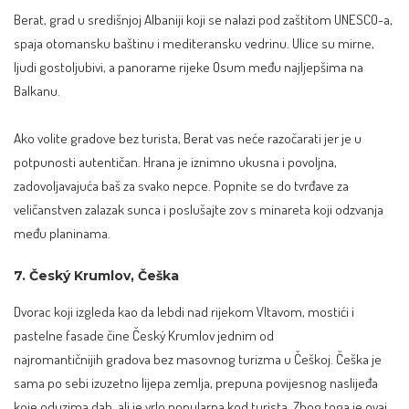
Berat, grad u središnjoj Albaniji koji se nalazi pod zaštitom UNESCO-a,
spaja otomansku baštinu i mediteransku vedrinu. Ulice su mirne,
ljudi gostoljubivi, a panorame rijeke Osum među najljepšima na
Balkanu.
Ako volite gradove bez turista, Berat vas neće razočarati jer je u
potpunosti autentičan. Hrana je iznimno ukusna i povoljna,
zadovoljavajuća baš za svako nepce. Popnite se do tvrđave za
veličanstven zalazak sunca i poslušajte zov s minareta koji odzvanja
među planinama.
7. Český Krumlov, Češka
Dvorac koji izgleda kao da lebdi nad rijekom Vltavom, mostići i
pastelne fasade čine Český Krumlov jednim od
najromantičnijih gradova bez masovnog turizma u Češkoj. Češka je
sama po sebi izuzetno lijepa zemlja, prepuna povijesnog naslijeđa
koje oduzima dah, ali je vrlo popularna kod turista. Zbog toga je ovaj