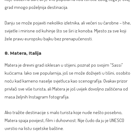
grad mnogo poželjnija destinacija.
Danju se može pojaviti nekoliko izletnika, ali večeri su čarobne – tihe,
svijetle i mirisne od kuhinje što se širi iz konoba. Mjesto za sve koji
žele pravu europsku bajku bez prenapučenosti.
8. Matera, Italija
Matera je drevni grad isklesan u stijeni, poznat po svojim “Sassi”
kućicama. Iako sve popularnija, još se može doživjeti u tišini, osobito
noću kad kameno naselje svjetluca kao scenografija. Ovakav prizor
privlači sve više turista, ali Matera je još uvijek dovoljno zaštićena od
masa željnih Instagram fotografija.
Ako tražite destinacije s malo turista koje nude nešto posebno,
Matera spaja povijest, film i duhovnost. Nije čudo da ju je UNESCO
uvrstio na listu svjetske baštine.