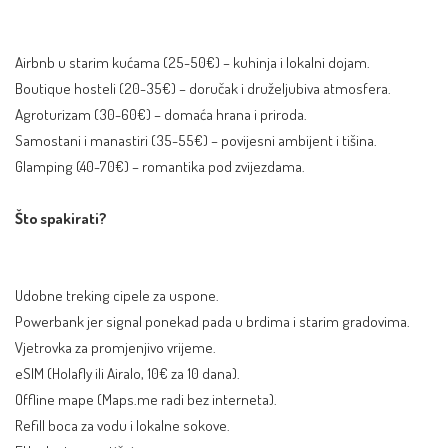
Airbnb u starim kućama (25-50€) – kuhinja i lokalni dojam.
Boutique hosteli (20-35€) – doručak i druželjubiva atmosfera.
Agroturizam (30-60€) – domaća hrana i priroda.
Samostani i manastiri (35-55€) – povijesni ambijent i tišina.
Glamping (40-70€) – romantika pod zvijezdama.
Što spakirati?
Udobne treking cipele za uspone.
Powerbank jer signal ponekad pada u brdima i starim gradovima.
Vjetrovka za promjenjivo vrijeme.
eSIM
(Holafly ili Airalo, 10€ za 10 dana).
Offline mape (Maps.me radi bez interneta).
Refill boca za vodu i lokalne sokove.