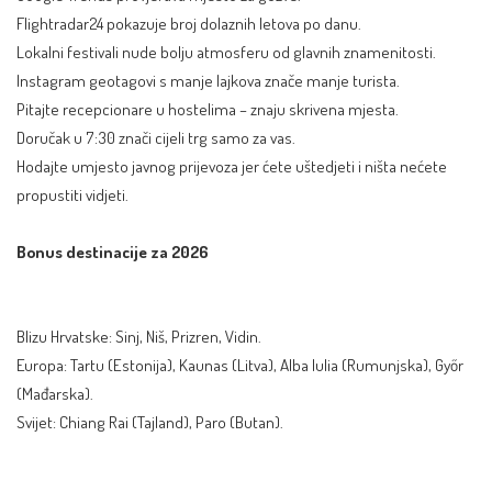
Flightradar24 pokazuje broj dolaznih letova po danu.
Lokalni festivali nude bolju atmosferu od glavnih znamenitosti.
Instagram geotagovi s manje lajkova znače manje turista.
Pitajte recepcionare u hostelima – znaju skrivena mjesta.
Doručak u 7:30 znači cijeli trg samo za vas.
Hodajte umjesto javnog prijevoza jer ćete uštedjeti i ništa nećete
propustiti vidjeti.
Bonus destinacije za 2026
Blizu Hrvatske: Sinj, Niš, Prizren, Vidin.
Europa: Tartu (Estonija), Kaunas (Litva), Alba Iulia (Rumunjska), Győr
(Mađarska).
Svijet: Chiang Rai (Tajland), Paro (Butan).