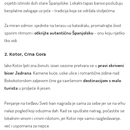
osjetiti istinski duh stare Španjolske. Lokalni tapas barovi poslužuju
besplatne zalogaje uz piće – tradicija koja se održala stoljećima.
Za miran odmor, sjednite na terasu uz katedralu, promatrajte život
sporim ritmom i
otkrijte autentičnu Španjolsku
– onu koju rijetko
tko vidi.
2. Kotor, Crna Gora
Iako Kotor ljeti zna živnuti, izvan sezone pretvara se u
pravi skriveni
biser Jadrana
. Kamene kuće, uske ulice i romantične zidine nad
Bokokotorskim zaljevom čine ga savršenom
destinacijom s malo
turista
u proljeće ili jesen.
Penjanje na tvrđavu Sveti Ivan nagrada je sama za sebe jer se na vrhu
nalazi pogled koji oduzima dah. Kad se spuštate natrag, počastite se
lokalnim vinom i crnim rižotom, jer Kotor nije samo razgledavanje,
već i uspomena za nepce.