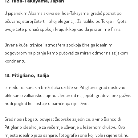
12. Hida-Takayama, Japan
U japanskim Alpama skriva se Hida-Takayama, gradić poznat po
očuvanoj staroj četvrti i tihoj eleganciji. Za razliku od Tokija ili Kyota,
ovdje ćete pronaći spokoj i krajolik koji kao da je iz anime filma.
Drvene kuće, tržnice i atmosfera spokoja čine ga idealnim
odgovorom na pitanje kamo putovati za miran odmor
na azijskom
kontinentu.
13. Pitigliano, Italija
Između toskanskih brežuljaka uzdiže se Pitigliano, grad doslovno
uklesan u vulkansku stijenu. Jedan od najljepših gradova bez gužve,
nudi pogled koji ostaje u pamćenju cijeli život.
Grad nosi i bogatu povijest židovske zajednice, a vino Bianco di
Pitigliano idealno je za večernje uživanje u ležernom društvu. Ovo
mjesto idealno je za sanjare, fotografe i one koji vole i cijene tišinu.