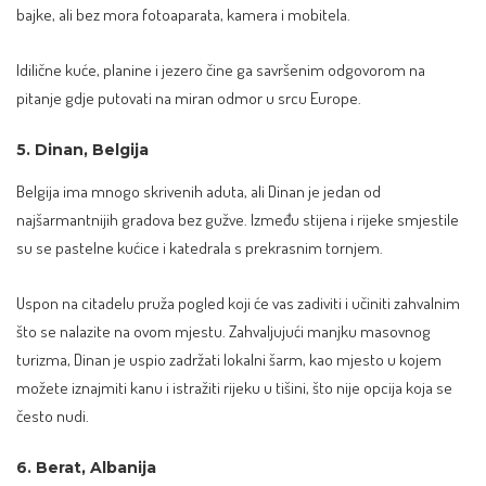
bajke, ali bez mora fotoaparata, kamera i mobitela.
Idilične kuće, planine i jezero čine ga savršenim odgovorom na
pitanje gdje putovati na miran odmor u srcu Europe.
5. Dinan, Belgija
Belgija ima mnogo skrivenih aduta, ali Dinan je jedan od
najšarmantnijih gradova bez gužve. Između stijena i rijeke smjestile
su se pastelne kućice i katedrala s prekrasnim tornjem.
Uspon na citadelu pruža pogled koji će vas zadiviti i učiniti zahvalnim
što se nalazite na ovom mjestu. Zahvaljujući manjku masovnog
turizma, Dinan je uspio zadržati lokalni šarm, kao mjesto u kojem
možete iznajmiti kanu i istražiti rijeku u tišini, što nije opcija koja se
često nudi.
6. Berat, Albanija