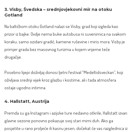
3. Visby, Švedska – srednjovjekovni mir na otoku
Gotland
Na baltičkom otoku Gotland nalazi se Visby, grad koji izgleda kao
prizor iz bajke. Ovdje nema buke autobusa ni suvenirnica na svakom
koraku, samo ozidani gradić, kamene ruševine i miris mora. Visby je
primjer grada bez masovnog turizma u kojem vrijeme teče
drugačije.
Posebno lijepi doživljaj donosi ljetni festival “Medeltidsveckan”, koji
oživljava srednji vijek kroz glazbu i kostime, ali i tada atmosfera
ostaje ugodno intimna.
4. Hallstatt, Austrija
Premda su ga Instagram i azijske ture nedavno otkrile, Hallstatt izvan
glavne sezone ponovno pokazuje svoj stari mirni duh. Ako ga
posjetite u rano proljeće ili kasnu jesen, dočekat će vas razglednica iz