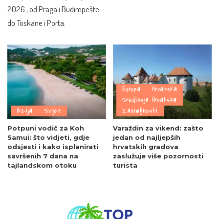
2026., od Praga i Budimpešte
do Toskane i Porta.
Europa
Hrvatska
Središnja Hrvatska
Azija
Svijet
Zanimljivosti
Potpuni vodič za Koh
Varaždin za vikend: zašto
Samui: što vidjeti, gdje
jedan od najljepših
odsjesti i kako isplanirati
hrvatskih gradova
savršenih 7 dana na
zaslužuje više pozornosti
tajlandskom otoku
turista