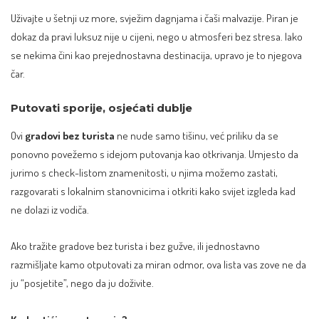
Uživajte u šetnji uz more, svježim dagnjama i čaši malvazije. Piran je
dokaz da pravi luksuz nije u cijeni, nego u atmosferi bez stresa. Iako
se nekima čini kao prejednostavna destinacija, upravo je to njegova
čar.
Putovati sporije, osjećati dublje
Ovi
gradovi bez turista
ne nude samo tišinu, već priliku da se
ponovno povežemo s idejom putovanja kao otkrivanja. Umjesto da
jurimo s check-listom znamenitosti, u njima možemo zastati,
razgovarati s lokalnim stanovnicima i otkriti kako svijet izgleda kad
ne dolazi iz vodiča.
Ako tražite gradove bez turista i bez gužve, ili jednostavno
razmišljate kamo otputovati za miran odmor, ova lista vas zove ne da
ju “posjetite”, nego da ju doživite.