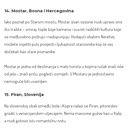
14. Mostar, Bosna i Hercegovina
Iako poznat po Starom mostu, Mostar izvan sezone nudi upravo ono
što tražite – smiraj, tople boje kamena i susret različitih kultura koje
se međusobno poštuju i nadopunjuju. Hodajući obalom Neretve,
možete osjetiti puls povijesti i ljubaznost stanovnika koji će vas
dočekati kao stare poznanike.
Mostar je jedna od destinacija s malo turista u kojima ručak znači više
od jela – znači priču, pogled i osmijeh. U Mostaru je jednostavno
nemoguće biti usamljen.
15. Piran, Slovenija
Na slovenskoj obali između Izole i Kopra nalazi se
Piran
, pitoreskni
gradić s venecijanskim utjecajem. Nema masovne gužve kao u Italiji,
a nudi gotovo istu romantičnu notu.