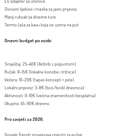
EU adapter za utičnice.
Osnovni lijekovi i maska za javni prijevoz.
Manji ruksak za dnevne ture.
Termo čaša za kavu koja se uzima na put.
Dnevni budget po osobi
Smještaj: 25-40€ (Airbnb s popustom).
Ručak: 8-15€ (lokalne konobe i tržnice).
Večera: 10-20€ (tapas koncept + piće).
Lokalni prijevoz: 3-8€ (bus/bicikl dnevnica).
Aktivnosti: 0-10€ (većina znamenitosti besplatna).
Ukupno: 45-90€ dnevno.
Pro savjeti za 2026.
Google Trends provjerava mjesto za gužve.