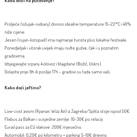
Kada otići na putovanje?
Proljeće (ožujak-svibanj) donosi idealne temperature 15-22°C i 40%
niže cijene.
Jesen (rujan-listopad) ima najmanje turista plus lokalne festivale.
Ponedjeljak i utorak uvijek imaju nulte gužve, čak i u poznatim
gradovima.
Izbjegavajte srpanj-kolovoz i blagdane (Božić, Uskrs).
Dolazite prije 9h ili poslije 17h – gradovi su tada samo vaši.
Kako doći jeftino?
Low-cost avioni (Ryanair, Wizz Air) iz Zagreba/Splita stoje ispod 50€.
Flixbus za Balkan i susjedne zemlje: 10-30€ po relaciji.
Eurail pass za EU vlakove: 200€ mjesečno.
Automobil: 0,20€ po kilometru + parking 5-10€ dnevno.