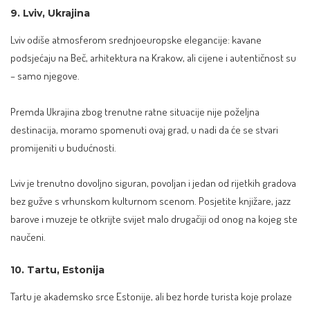
9. Lviv, Ukrajina
Lviv odiše atmosferom srednjoeuropske elegancije: kavane
podsjećaju na Beč, arhitektura na Krakow, ali cijene i autentičnost su
– samo njegove.
Premda Ukrajina zbog trenutne ratne situacije nije poželjna
destinacija, moramo spomenuti ovaj grad, u nadi da će se stvari
promijeniti u budućnosti.
Lviv je trenutno dovoljno siguran, povoljan i jedan od rijetkih gradova
bez gužve s vrhunskom kulturnom scenom. Posjetite knjižare, jazz
barove i muzeje te otkrijte svijet malo drugačiji od onog na kojeg ste
naučeni.
10. Tartu, Estonija
Tartu je akademsko srce Estonije, ali bez horde turista koje prolaze