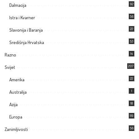
92
Dalmacija
56
Istra i Kvarner
22
Slavonija i Baranja
53
Središnja Hrvatska
14
Razno
207
Svijet
22
Amerika
1
Australija
18
Azija
119
Europa
56
Zanimljivosti