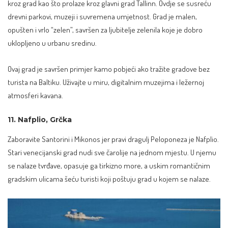
kroz grad kao što prolaze kroz glavni grad Tallinn. Ovdje se susreću
drevni parkovi, muzeji i suvremena umjetnost. Grad je malen,
opušten i vrlo “zelen”, savršen za ljubitelje zelenila koje je dobro
uklopljeno u urbanu sredinu.
Ovaj grad je savršen primjer kamo pobjeći ako tražite gradove bez
turista na Baltiku. Uživajte u miru, digitalnim muzejima i ležernoj
atmosferi kavana.
11. Nafplio, Grčka
Zaboravite Santorini i Mikonos jer pravi dragulj Peloponeza je Nafplio.
Stari venecijanski grad nudi sve čarolije na jednom mjestu. U njemu
se nalaze tvrđave, opasuje ga tirkizno more, a uskim romantičnim
gradskim ulicama šeću turisti koji poštuju grad u kojem se nalaze.