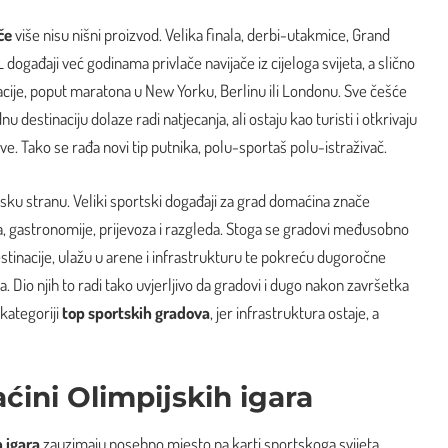
če
više nisu nišni proizvod. Velika finala, derbi-utakmice, Grand
 događaji već godinama privlače navijače iz cijeloga svijeta, a slično
acije, poput maratona u New Yorku, Berlinu ili Londonu. Sve češće
dnu destinaciju dolaze radi natjecanja, ali ostaju kao turisti i otkrivaju
e. Tako se rađa novi tip putnika, polu-sportaš polu-istraživač.
u stranu. Veliki sportski događaji za grad domaćina znače
a, gastronomije, prijevoza i razgleda. Stoga se gradovi međusobno
stinacije, ulažu u arene i infrastrukturu te pokreću dugoročne
. Dio njih to radi tako uvjerljivo da gradovi i dugo nakon završetka
 kategoriji
top sportskih gradova
, jer infrastruktura ostaje, a
ini Olimpijskih igara
 igara
zauzimaju posebno mjesto na karti sportskoga svijeta.