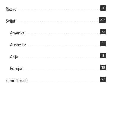
14
Razno
207
Svijet
22
Amerika
1
Australija
18
Azija
119
Europa
56
Zanimljivosti