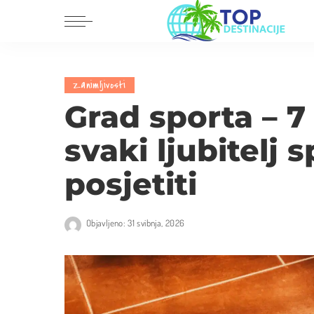
Dalmacija
Europa
Zanimljivosti
Istra i Kvarner
Amerika
Grad sporta – 7
Središnja Hrvatska
Azija
svaki ljubitelj 
Slavonija i Baranja
Afrika
Australija
posjetiti
Objavljeno: 31 svibnja, 2026