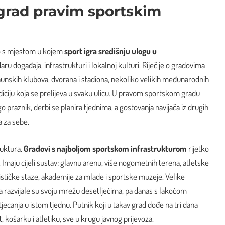
 grad pravim sportskim
o s mjestom u kojem
sport igra središnju ulogu u
daru događaja, infrastrukturi i lokalnoj kulturi. Riječ je o gradovima
hunskih klubova, dvorana i stadiona, nekoliko velikih međunarodnih
adiciju koja se prelijeva u svaku ulicu. U pravom sportskom gradu
 praznik, derbi se planira tjednima, a gostovanja navijača iz drugih
a za sebe.
ruktura.
Gradovi s najboljom sportskom infrastrukturom
rijetko
 Imaju cijeli sustav: glavnu arenu, više nogometnih terena, atletske
lističke staze, akademije za mlade i sportske muzeje. Velike
a razvijale su svoju mrežu desetljećima, pa danas s lakoćom
jecanja u istom tjednu. Putnik koji u takav grad dođe na tri dana
košarku i atletiku, sve u krugu javnog prijevoza.