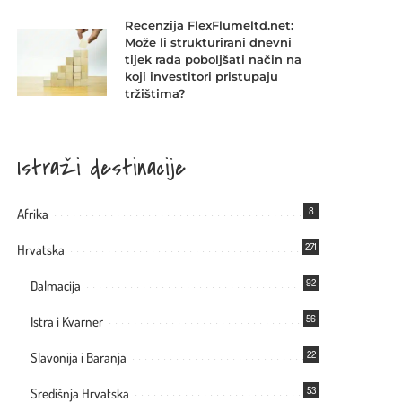
Recenzija FlexFlumeltd.net:
Može li strukturirani dnevni
tijek rada poboljšati način na
koji investitori pristupaju
tržištima?
Istraži destinacije
8
Afrika
271
Hrvatska
92
Dalmacija
56
Istra i Kvarner
22
Slavonija i Baranja
53
Središnja Hrvatska