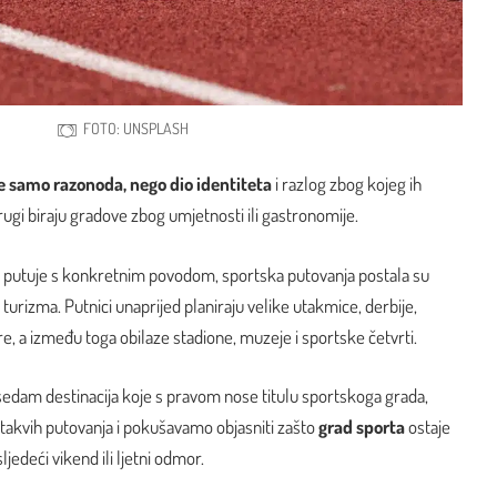
FOTO: UNSPLASH
je samo razonoda, nego dio identiteta
i razlog zbog kojeg ih
rugi biraju gradove zbog umjetnosti ili gastronomije.
 putuje s konkretnim povodom, sportska putovanja postala su
turizma. Putnici unaprijed planiraju velike utakmice, derbije,
re, a između toga obilaze stadione, muzeje i sportske četvrti.
edam destinacija koje s pravom nose titulu sportskoga grada,
 takvih putovanja i pokušavamo objasniti zašto
grad sporta
ostaje
sljedeći vikend ili ljetni odmor.