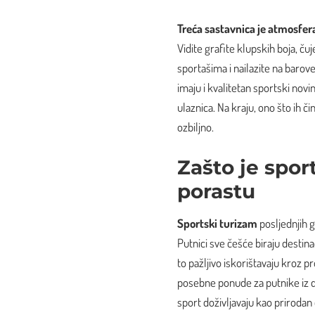
Treća sastavnica je atmosfer
Vidite grafite klupskih boja, ču
sportašima i nailazite na barove
imaju i kvalitetan sportski nov
ulaznica. Na kraju, ono što ih č
ozbiljno.
Zašto je spor
porastu
Sportski turizam
posljednjih 
Putnici sve češće biraju destina
to pažljivo iskorištavaju kroz
posebne ponude za putnike iz dru
sport doživljavaju kao prirodan d