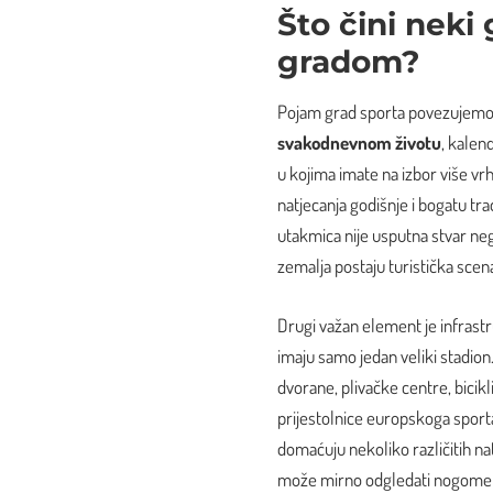
Što čini neki
gradom?
Pojam grad sporta povezujem
svakodnevnom životu
, kalen
u kojima imate na izbor više vr
natjecanja godišnje i bogatu tr
utakmica nije usputna stvar nego
zemalja postaju turistička scen
Drugi važan element je infrast
imaju samo jedan veliki stadion.
dvorane, plivačke centre, bicik
prijestolnice europskoga sport
domaćuju nekoliko različitih nat
može mirno odgledati nogomet, 