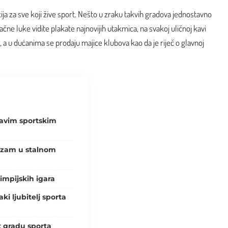
cija za sve koji žive sport. Nešto u zraku takvih gradova jednostavno
račne luke vidite plakate najnovijih utakmica, na svakoj uličnoj kavi
, a u dućanima se prodaju majice klubova kao da je riječ o glavnoj
ravim sportskim
rizam u stalnom
impijskih igara
aki ljubitelj sporta
t gradu sporta