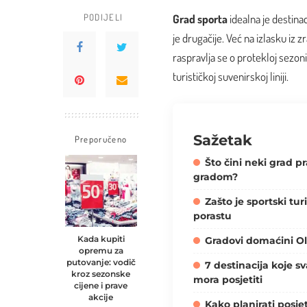
PODIJELI
Grad sporta
idealna je destina
je drugačije. Već na izlasku iz z
raspravlja se o protekloj sezoni
turističkoj suvenirskoj liniji.
Sažetak
Preporučeno
Što čini neki grad p
gradom?
Zašto je sportski tu
porastu
Kada kupiti
Gradovi domaćini Ol
opremu za
putovanje: vodič
7 destinacija koje sv
kroz sezonske
mora posjetiti
cijene i prave
akcije
Kako planirati posje