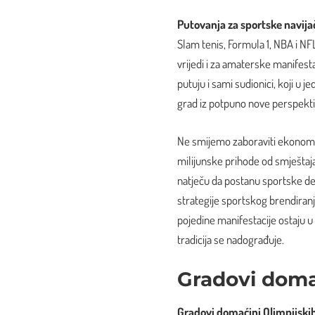
Putovanja za sportske navija
Slam tenis, Formula 1, NBA i NFL
vrijedi i za amaterske manifest
putuju i sami sudionici, koji u je
grad iz potpuno nove perspektiv
Ne smijemo zaboraviti ekonomsk
milijunske prihode od smještaj
natječu da postanu sportske de
strategije sportskog brendiranja
pojedine manifestacije ostaju u
tradicija se nadograđuje.
Gradovi domać
Gradovi domaćini Olimpijskih