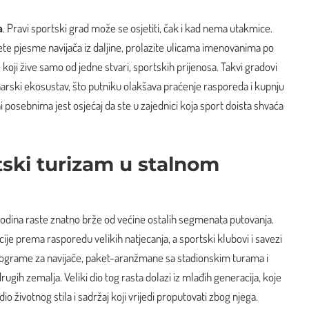
a
. Pravi sportski grad može se osjetiti, čak i kad nema utakmice.
jete pjesme navijača iz daljine, prolazite ulicama imenovanima po
 koji žive samo od jedne stvari, sportskih prijenosa. Takvi gradovi
inarski ekosustav, što putniku olakšava praćenje rasporeda i kupnju
ini posebnima jest osjećaj da ste u zajednici koja sport doista shvaća
tski turizam u stalnom
godina raste znatno brže od većine ostalih segmenata putovanja.
cije prema rasporedu velikih natjecanja, a sportski klubovi i savezi
 programe za navijače, paket-aranžmane sa stadionskim turama i
gih zemalja. Veliki dio tog rasta dolazi iz mlađih generacija, koje
io životnog stila i sadržaj koji vrijedi proputovati zbog njega.