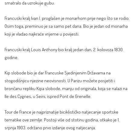
smatralo da uzrokuje gubu.
Francuski kralj Ivan I. proglašen je monarhom prije nego što se rodio.
Osim toga, preminuo je sa samo pet dana. Bio je jedan od monarha
koji je vladao najkraće vrijeme u povijesti.
Francuski kralj Louis Anthony bio kralj jedan dan, 2. kolovoza 1830.
godine.
Kip slobode bio je dar Francuske Sjedinjenim Državama na
stogodišnjicu njezine neovisnosti. U Parizu možete posjetiti i
brončanu repliku Kipa slobode, manju od originala, koja se nalazi na
Ile des Cygnes, u Seini, ispred Pont de Grenelle.
Tour de France je najpriznatije biciklističko natjecanje sportske
tematike ove zemlje. Postoji više od stotinu godina, otkako je 1.
srpnja 1903. održano prvo izdanje ovog natjecanja.