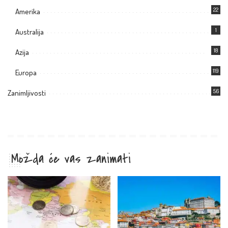
22
Amerika
1
Australija
18
Azija
119
Europa
56
Zanimljivosti
Možda će vas zanimati