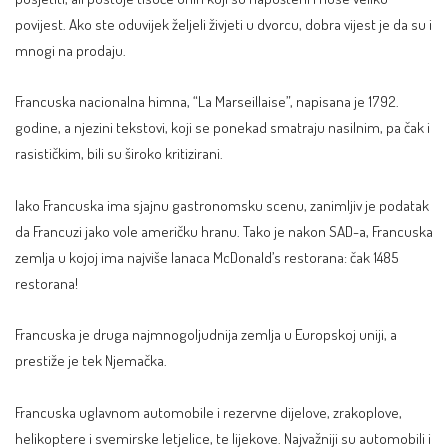
povijest. Ako ste oduvijek željeli živjeti u dvorcu, dobra vijest je da su i
mnogi na prodaju.
Francuska nacionalna himna, “La Marseillaise”, napisana je 1792.
godine, a njezini tekstovi, koji se ponekad smatraju nasilnim, pa čak i
rasističkim, bili su široko kritizirani.
Iako Francuska ima sjajnu gastronomsku scenu, zanimljiv je podatak
da Francuzi jako vole američku hranu. Tako je nakon SAD-a, Francuska
zemlja u kojoj ima najviše lanaca McDonald’s restorana: čak 1485
restorana!
Francuska je druga najmnogoljudnija zemlja u Europskoj uniji, a
prestiže je tek Njemačka.
Francuska uglavnom automobile i rezervne dijelove, zrakoplove,
helikoptere i svemirske letjelice, te lijekove. Najvažniji su automobili i