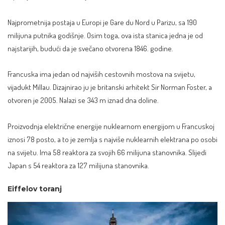
Najprometnija postaja u Europi je Gare du Nord u Parizu, sa 190
milijuna putnika godišnje. Osim toga, ova ista stanica jedna je od
najstarijih, budući da je svečano otvorena 1846. godine.
Francuska ima jedan od najviših cestovnih mostova na svijetu,
vijadukt Millau. Dizajnirao ju je britanski arhitekt Sir Norman Foster, a
otvoren je 2005. Nalazi se 343 m iznad dna doline.
Proizvodnja električne energije nuklearnom energijom u Francuskoj
iznosi 78 posto, a to je zemlja s najviše nuklearnih elektrana po osobi
na svijetu. Ima 58 reaktora za svojih 66 milijuna stanovnika. Slijedi
Japan s 54 reaktora za 127 milijuna stanovnika.
Eiffelov toranj