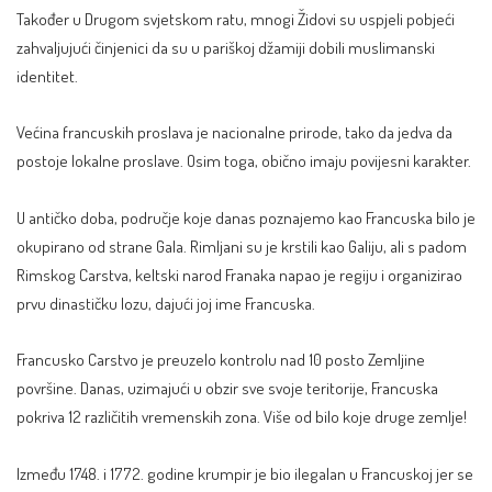
Također u Drugom svjetskom ratu, mnogi Židovi su uspjeli pobjeći
zahvaljujući činjenici da su u pariškoj džamiji dobili muslimanski
identitet.
Većina francuskih proslava je nacionalne prirode, tako da jedva da
postoje lokalne proslave. Osim toga, obično imaju povijesni karakter.
U antičko doba, područje koje danas poznajemo kao Francuska bilo je
okupirano od strane Gala. Rimljani su je krstili kao Galiju, ali s padom
Rimskog Carstva, keltski narod Franaka napao je regiju i organizirao
prvu dinastičku lozu, dajući joj ime Francuska.
Francusko Carstvo je preuzelo kontrolu nad 10 posto Zemljine
površine. Danas, uzimajući u obzir sve svoje teritorije, Francuska
pokriva 12 različitih vremenskih zona. Više od bilo koje druge zemlje!
Između 1748. i 1772. godine krumpir je bio ilegalan u Francuskoj jer se