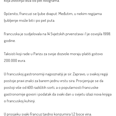
koja životinja teža od pet kilograma.
Općenito, Francuzi se ljube dvaput. Međutim, u nekim regijama
ljubljenje može biti i po pet puta.
Francuska je sudjelovala na 14 Svjetskih prvenstava i 1 je osvojila 1998.
godine.
Taksisti koji rade u Parizu za svoje dozvole moraju platiti gotovo
200.000 eura.
U francuskoj gastronomiji najpoznatiji je sir. Zapravo, u svakoj regiji
postoje pravi znalci za barem jednu vrstu sira. Procjenjuje se da
postoji više od 400 različitih sorti, a o popularnosti francuske
gastronomije govori i podatak da svaki dan u svijetu izlazi nova knjiga
o francuskoj kuhinji.
U prosjeku svaki Francuz tjedno konzumira 1,2 boce vina.