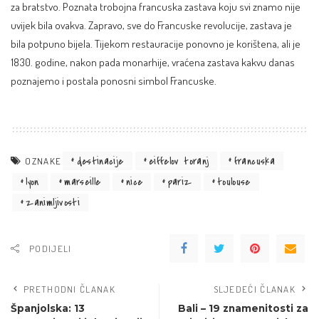
za bratstvo. Poznata trobojna francuska zastava koju svi znamo nije
uvijek bila ovakva. Zapravo, sve do Francuske revolucije, zastava je
bila potpuno bijela. Tijekom restauracije ponovno je korištena, ali je
1830. godine, nakon pada monarhije, vraćena zastava kakvu danas
poznajemo i postala ponosni simbol Francuske.
destinacije
eiffelov toranj
francuska
OZNAKE
lyon
marseille
nice
pariz
toulouse
zanimljivosti
PODIJELI
PRETHODNI ČLANAK
SLJEDEĆI ČLANAK
Španjolska: 13
Bali – 19 znamenitosti za