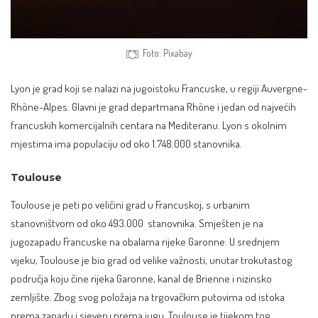
Foto: Pixabay
Lyon je grad koji se nalazi na jugoistoku Francuske, u regiji Auvergne-
Rhône-Alpes. Glavni je grad departmana Rhône i jedan od najvećih
francuskih komercijalnih centara na Mediteranu. Lyon s okolnim
mjestima ima populaciju od oko 1.748.000 stanovnika.
Toulouse
Toulouse je peti po veličini grad u Francuskoj, s urbanim
stanovništvom od oko 493.000 stanovnika. Smješten je na
jugozapadu Francuske na obalama rijeke Garonne. U srednjem
vijeku, Toulouse je bio grad od velike važnosti, unutar trokutastog
područja koju čine rijeka Garonne, kanal de Brienne i nizinsko
zemljište. Zbog svog položaja na trgovačkim putovima od istoka
prema zapadu i sjeveru prema jugu, Toulouse je tijekom tog