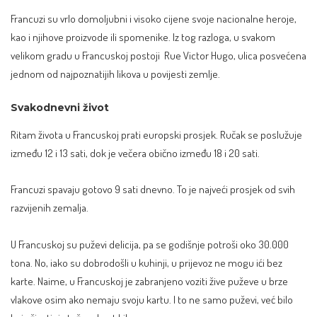
Francuzi su vrlo domoljubni i visoko cijene svoje nacionalne heroje,
kao i njihove proizvode ili spomenike. Iz tog razloga, u svakom
velikom gradu u Francuskoj postoji Rue Victor Hugo, ulica posvećena
jednom od najpoznatijih likova u povijesti zemlje.
Svakodnevni život
Ritam života u Francuskoj prati europski prosjek. Ručak se poslužuje
između 12 i 13 sati, dok je večera obično između 18 i 20 sati.
Francuzi spavaju gotovo 9 sati dnevno. To je najveći prosjek od svih
razvijenih zemalja.
U Francuskoj su puževi delicija, pa se godišnje potroši oko 30.000
tona. No, iako su dobrodošli u kuhinji, u prijevoz ne mogu ići bez
karte. Naime, u Francuskoj je zabranjeno voziti žive puževe u brze
vlakove osim ako nemaju svoju kartu. I to ne samo puževi, već bilo