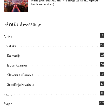
Kada posjetiti Japan? 7 razloga za svaku opciju (i
kada rezervirati)
Istraži destinacije
8
Afrika
271
Hrvatska
92
Dalmacija
56
Istra i Kvarner
22
Slavonija i Baranja
53
Središnja Hrvatska
14
Razno
207
Svijet