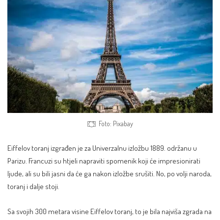
Foto: Pixabay
Eiffelov toranj izgrađen je za Univerzalnu izložbu 1889. održanu u
Parizu. Francuzi su htjeli napraviti spomenik koji će impresionirati
ljude, ali su bili jasni da će ga nakon izložbe srušiti. No, po volji naroda,
toranj i dalje stoji.
Sa svojih 300 metara visine Eiffelov toranj, to je bila najviša zgrada na