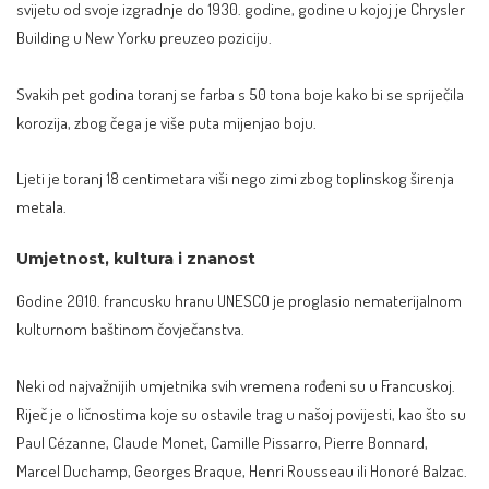
svijetu od svoje izgradnje do 1930. godine, godine u kojoj je Chrysler
Building u New Yorku preuzeo poziciju.
Svakih pet godina toranj se farba s 50 tona boje kako bi se spriječila
korozija, zbog čega je više puta mijenjao boju.
Ljeti je toranj 18 centimetara viši nego zimi zbog toplinskog širenja
metala.
Umjetnost, kultura i znanost
Godine 2010. francusku hranu UNESCO je proglasio nematerijalnom
kulturnom baštinom čovječanstva.
Neki od najvažnijih umjetnika svih vremena rođeni su u Francuskoj.
Riječ je o ličnostima koje su ostavile trag u našoj povijesti, kao što su
Paul Cézanne, Claude Monet, Camille Pissarro, Pierre Bonnard,
Marcel Duchamp, Georges Braque, Henri Rousseau ili Honoré Balzac.