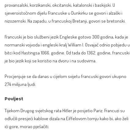
provansalski, korzikanski, okcitanski, katalonski i baskijski. U
sjeveroistočnom dijelu Francuske u Dunkirku se govori i alzaški i
nizozemski. Na zapadu, u francuskoj Bretanji, govori se bretonski.
Francuski je bio službeni jezik Engleske gotovo 300 godina, kada je
normanski vojvoda i engleski kralj William I. Osvajač odnio pobjedu u
bitci kod Hastingsa 1066. godine. Od tada do 1362. godine, francuski
je bio jezik koji se koristio na dvoru i na sudovima.
Procjenjuje se da danas u cijelom svijetu francuski govori ukupno
274 milijuna ljudi.
Povijest
Tijekom Drugog svjetskog rata Hitler je posjetio Pariz. Francuzi su
odlučili presjeći kablove dizala na Eiffelovom tornju kako bi, ako želi
ići gore, morao pješačiti.