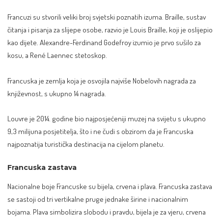
Francuzi su stvorili veliki broj svjetski poznatih izuma. Braille, sustav
čitanja i pisanja za slijepe osobe, razvio je Louis Braille, koji je oslijepio
kao dijete. Alexandre-Ferdinand Godefroy izumio je prvo sušilo za
kosu, a René Laennec stetoskop.
Francuska je zemlja koja je osvojila najviše Nobelovih nagrada za
književnost, s ukupno 14 nagrada.
Louvre je 2014. godine bio najposjećeniji muzej na svijetu s ukupno
9,3 milijuna posjetitelja, što i ne čudi s obzirom da je Francuska
najpoznatija turistička destinacija na cijelom planetu.
Francuska zastava
Nacionalne boje Francuske su bijela, crvena i plava. Francuska zastava
se sastoji od tri vertikalne pruge jednake širine i nacionalnim
bojama. Plava simbolizira slobodu i pravdu, bijela je za vjeru, crvena