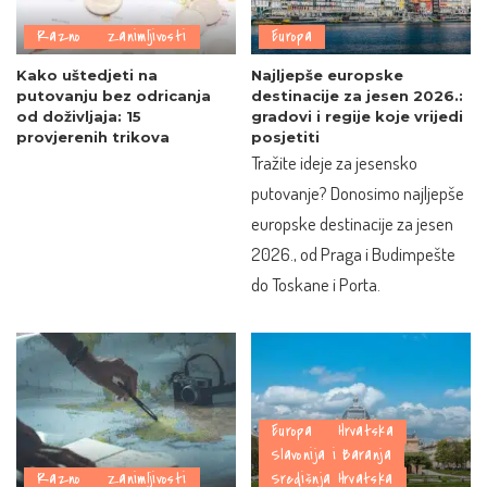
Razno
Zanimljivosti
Europa
Kako uštedjeti na
Najljepše europske
putovanju bez odricanja
destinacije za jesen 2026.:
od doživljaja: 15
gradovi i regije koje vrijedi
provjerenih trikova
posjetiti
Tražite ideje za jesensko
putovanje? Donosimo najljepše
europske destinacije za jesen
2026., od Praga i Budimpešte
do Toskane i Porta.
Europa
Hrvatska
Slavonija i Baranja
Razno
Zanimljivosti
Središnja Hrvatska