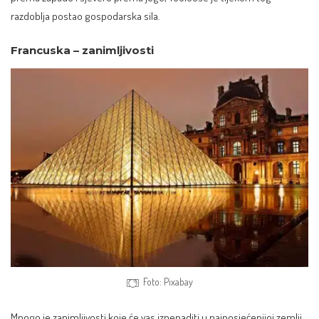
razdoblja postao gospodarska sila.
Francuska – zanimljivosti
Foto: Pixabay
Mnogo je zanimljivosti koje će vas iznenaditi u najposjećenijoj zemlji