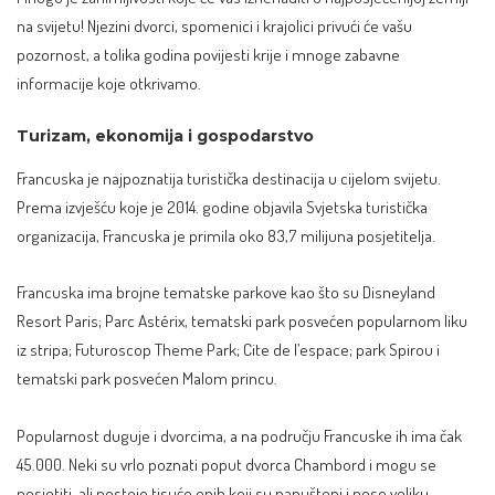
na svijetu! Njezini dvorci, spomenici i krajolici privući će vašu
pozornost, a tolika godina povijesti krije i mnoge zabavne
informacije koje otkrivamo.
Turizam, ekonomija i gospodarstvo
Francuska je najpoznatija turistička destinacija u cijelom svijetu.
Prema izvješću koje je 2014. godine objavila Svjetska turistička
organizacija, Francuska je primila oko 83,7 milijuna posjetitelja.
Francuska ima brojne tematske parkove kao što su Disneyland
Resort Paris; Parc Astérix, tematski park posvećen popularnom liku
iz stripa; Futuroscop Theme Park; Cite de l’espace; park Spirou i
tematski park posvećen Malom princu.
Popularnost duguje i dvorcima, a na području Francuske ih ima čak
45.000. Neki su vrlo poznati poput dvorca Chambord i mogu se
posjetiti, ali postoje tisuće onih koji su napušteni i nose veliku