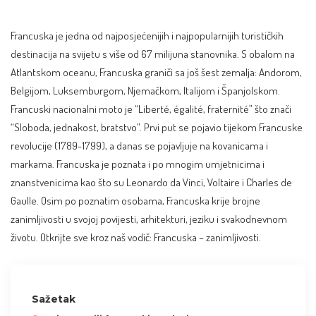
Francuska je jedna od najposjećenijih i najpopularnijih turističkih
destinacija na svijetu s više od 67 milijuna stanovnika. S obalom na
Atlantskom oceanu, Francuska graniči sa još šest zemalja: Andorom,
Belgijom, Luksemburgom, Njemačkom, Italijom i
Španjolskom
.
Francuski nacionalni moto je “Liberté, égalité, fraternité” što znači
“Sloboda, jednakost, bratstvo”. Prvi put se pojavio tijekom Francuske
revolucije (1789-1799), a danas se pojavljuje na kovanicama i
markama. Francuska je poznata i po mnogim umjetnicima i
znanstvenicima kao što su Leonardo da Vinci, Voltaire i Charles de
Gaulle. Osim po poznatim osobama, Francuska krije brojne
zanimljivosti u svojoj povijesti, arhitekturi, jeziku i svakodnevnom
životu. Otkrijte sve kroz naš vodič: Francuska – zanimljivosti.
Sažetak