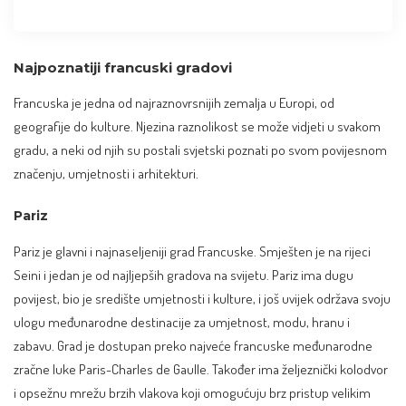
Najpoznatiji francuski gradovi
Francuska je jedna od najraznovrsnijih zemalja u Europi, od
geografije do kulture. Njezina raznolikost se može vidjeti u svakom
gradu, a neki od njih su postali svjetski poznati po svom povijesnom
značenju, umjetnosti i arhitekturi.
Pariz
Pariz je glavni i najnaseljeniji grad Francuske. Smješten je na rijeci
Seini i jedan je od najljepših gradova na svijetu. Pariz ima dugu
povijest, bio je središte umjetnosti i kulture, i još uvijek održava svoju
ulogu međunarodne destinacije za umjetnost, modu, hranu i
zabavu. Grad je dostupan preko najveće francuske međunarodne
zračne luke Paris-Charles de Gaulle. Također ima željeznički kolodvor
i opsežnu mrežu brzih vlakova koji omogućuju brz pristup velikim