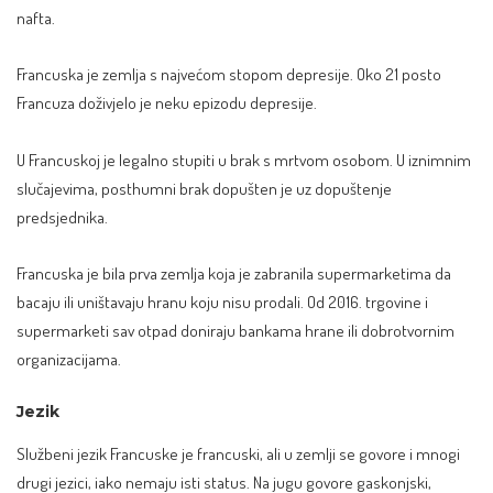
nafta.
Francuska je zemlja s najvećom stopom depresije. Oko 21 posto
Francuza doživjelo je neku epizodu depresije.
U Francuskoj je legalno stupiti u brak s mrtvom osobom. U iznimnim
slučajevima, posthumni brak dopušten je uz dopuštenje
predsjednika.
Francuska je bila prva zemlja koja je zabranila supermarketima da
bacaju ili uništavaju hranu koju nisu prodali. Od 2016. trgovine i
supermarketi sav otpad doniraju bankama hrane ili dobrotvornim
organizacijama.
Jezik
Službeni jezik Francuske je francuski, ali u zemlji se govore i mnogi
drugi jezici, iako nemaju isti status. Na jugu govore gaskonjski,