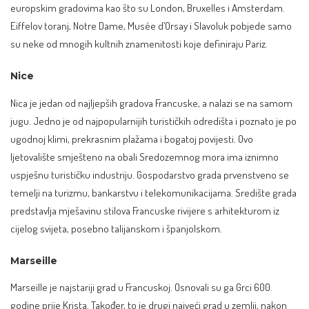
europskim gradovima kao što su London, Bruxelles i Amsterdam.
Eiffelov toranj, Notre Dame, Musée d’Orsay i Slavoluk pobjede samo
su neke od mnogih kultnih znamenitosti koje definiraju Pariz.
Nice
Nica
je jedan od najljepših gradova Francuske, a nalazi se na samom
jugu. Jedno je od najpopularnijih turističkih odredišta i poznato je po
ugodnoj klimi, prekrasnim plažama i bogatoj povijesti. Ovo
ljetovalište smješteno na obali Sredozemnog mora ima iznimno
uspješnu turističku industriju. Gospodarstvo grada prvenstveno se
temelji na turizmu, bankarstvu i telekomunikacijama. Središte grada
predstavlja mješavinu stilova Francuske rivijere s arhitekturom iz
cijelog svijeta, posebno talijanskom i španjolskom.
Marseille
Marseille je najstariji grad u Francuskoj. Osnovali su ga Grci 600.
godine prije Krista. Također, to je drugi najveći grad u zemlji, nakon