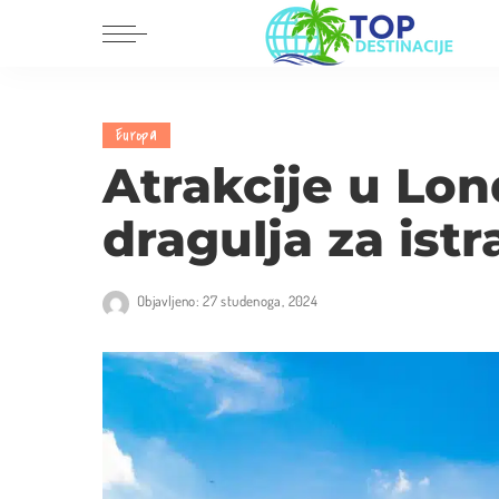
Dalmacija
Europa
Europa
Istra i Kvarner
Amerika
Atrakcije u Lon
Središnja Hrvatska
Azija
dragulja za istr
Slavonija i Baranja
Afrika
Australija
Objavljeno: 27 studenoga, 2024