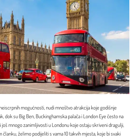
 neiscrpnih mogućnosti, nudi mnoštvo atrakcija koje godišnje
Ipak, dok su Big Ben, Buckinghamska palača i London Eye često na
ji još mnogo zanimljivosti u Londonu koje ostaju skriveni dragulji,
 članku, želimo podijeliti s vama 10 takvih mjesta, koje bi svaki