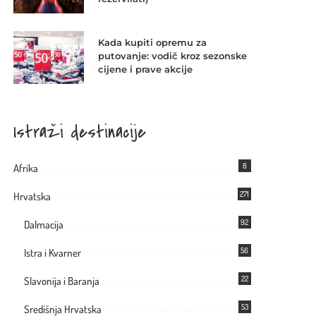
Kada kupiti opremu za
putovanje: vodič kroz sezonske
cijene i prave akcije
Istraži destinacije
8
Afrika
271
Hrvatska
92
Dalmacija
56
Istra i Kvarner
22
Slavonija i Baranja
53
Središnja Hrvatska