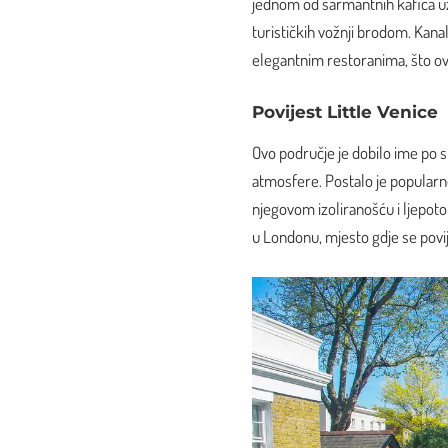
jednom od šarmantnih kafića uz 
turističkih vožnji brodom. Kan
elegantnim restoranima, što o
Povijest Little Venice
Ovo područje je dobilo ime po s
atmosfere. Postalo je popularno 
njegovom izoliranošću i ljepotom
u Londonu, mjesto gdje se povi