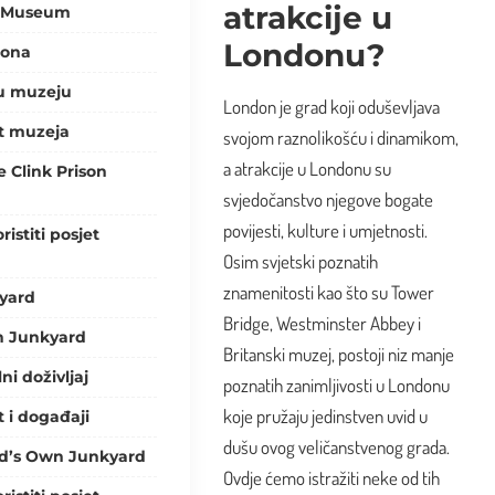
atrakcije u
on Museum
Londonu?
sona
e u muzeju
London je grad koji oduševljava
t muzeja
svojom raznolikošću i dinamikom,
a atrakcije u Londonu su
e Clink Prison
svjedočanstvo njegove bogate
povijesti, kulture i umjetnosti.
ristiti posjet
Osim svjetski poznatih
znamenitosti kao što su Tower
yard
Bridge, Westminster Abbey i
n Junkyard
Britanski muzej, postoji niz manje
ni doživljaj
poznatih zanimljivosti u Londonu
koje pružaju jedinstven uvid u
 i događaji
dušu ovog veličanstvenog grada.
God’s Own Junkyard
Ovdje ćemo istražiti neke od tih