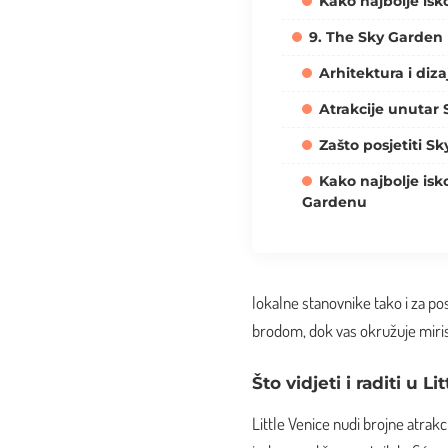
Kako najbolje isko
9. The Sky Garden
Arhitektura i diz
Atrakcije unutar
Zašto posjetiti S
Kako najbolje isko
Gardenu
lokalne stanovnike tako i za posj
brodom, dok vas okružuje miris
Što vidjeti i raditi u Li
Little Venice nudi brojne atrak