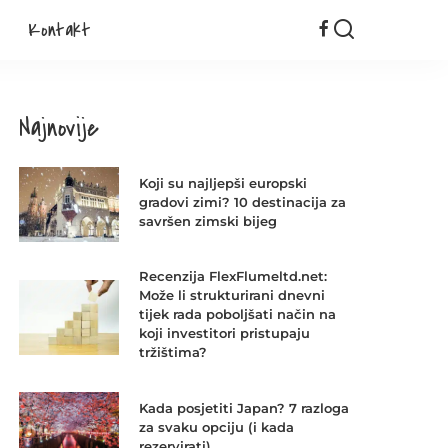
Kontakt
Najnovije
Koji su najljepši europski
gradovi zimi? 10 destinacija za
savršen zimski bijeg
Recenzija FlexFlumeltd.net:
Može li strukturirani dnevni
tijek rada poboljšati način na
koji investitori pristupaju
tržištima?
Kada posjetiti Japan? 7 razloga
za svaku opciju (i kada
rezervirati)