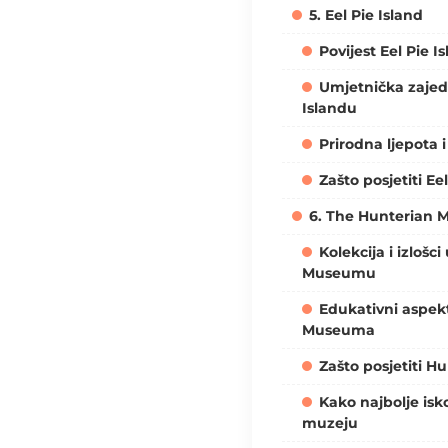
5. Eel Pie Island
Povijest Eel Pie I
Umjetnička zajed
Islandu
Prirodna ljepota i 
Zašto posjetiti Ee
6. The Hunterian
Kolekcija i izlošc
Museumu
Edukativni aspek
Museuma
Zašto posjetiti 
Kako najbolje isko
muzeju