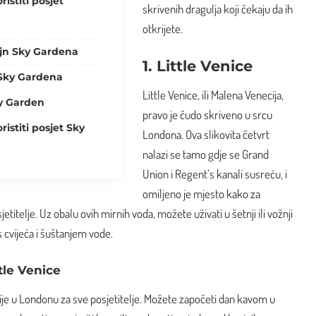
ristiti posjet
skrivenih dragulja koji čekaju da ih
otkrijete.
ajn Sky Gardena
1. Little Venice
 Sky Gardena
Little Venice, ili Malena Venecija,
ky Garden
pravo je čudo skriveno u srcu
ristiti posjet Sky
Londona. Ova slikovita četvrt
nalazi se tamo gdje se Grand
Union i Regent’s kanali susreću, i
omiljeno je mjesto kako za
etitelje. Uz obalu ovih mirnih voda, možete uživati u šetnji ili vožnji
 cvijeća i šuštanjem vode.
ttle Venice
cije u Londonu za sve posjetitelje. Možete započeti dan kavom u