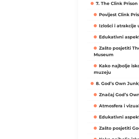
7. The Clink Pris
Povijest Clink Pri
Izlošci i atrakcij
Edukativni aspek
Zašto posjetiti Th
Museum
Kako najbolje isko
muzeju
8. God’s Own Junk
Značaj God’s Ow
Atmosfera i vizual
Edukativni aspekt
Zašto posjetiti 