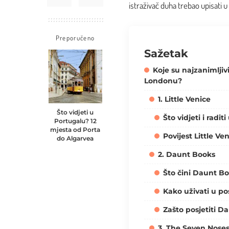
istraživač duha trebao upisati u
Preporučeno
Sažetak
Koje su najzanimljivi
Londonu?
1. Little Venice
Što vidjeti u
Što vidjeti i raditi
Portugalu? 12
mjesta od Porta
Povijest Little Ve
do Algarvea
2. Daunt Books
Što čini Daunt B
Kako uživati u po
Zašto posjetiti D
3. The Seven Noses