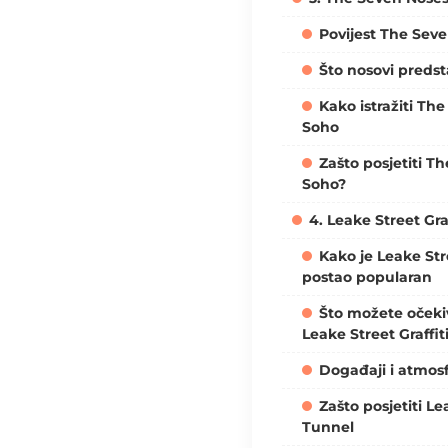
Povijest The Sev
Što nosovi predst
Kako istražiti Th
Soho
Zašto posjetiti T
Soho?
4. Leake Street Gra
Kako je Leake Str
postao popularan
Što možete očekiv
Leake Street Graffit
Događaji i atmosf
Zašto posjetiti Le
Tunnel