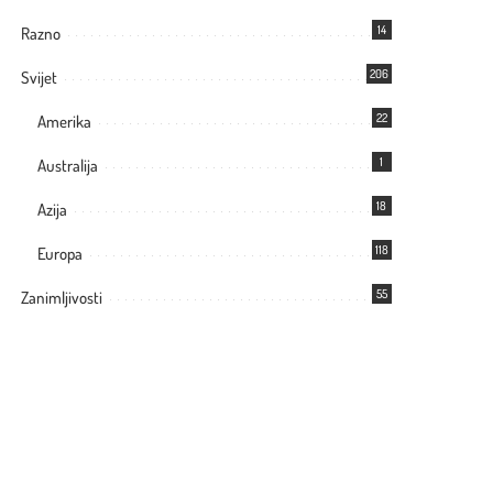
14
Razno
206
Svijet
22
Amerika
1
Australija
18
Azija
118
Europa
55
Zanimljivosti