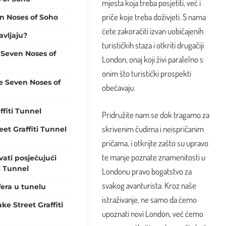
mjesta koja treba posjetiti, već i
priče koje treba doživjeti. S nama
en Noses of Soho
ćete zakoračiti izvan uobičajenih
avljaju?
turističkih staza i otkriti drugačiji
e Seven Noses of
London, onaj koji živi paralelno s
onim što turistički prospekti
he Seven Noses of
obećavaju.
ffiti Tunnel
Pridružite nam se dok tragamo za
skrivenim čudima i neispričanim
eet Graffiti Tunnel
pričama, i otkrijte zašto su upravo
te manje poznate znamenitosti u
ati posjećujući
i Tunnel
Londonu pravo bogatstvo za
svakog avanturista. Kroz naše
era u tunelu
istraživanje, ne samo da ćemo
ake Street Graffiti
upoznati novi London, već ćemo