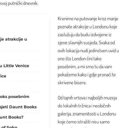
 svoj putnički dnevnik.
Krenimo na putovanje kroz manje
poznate atrakcije u Londonu koje
zaslužuju da budu izdvojene iz
je atrakcije u
sjene slavnijih susjeda. Svaka od
ovih lokacija nudi jedinstven uvid u
ono što London čini tako
 u Little Venice
posebnim, a mi smo tu da vam
pokažemo kako i gdje pronaći te
nice
skrivene bisere.
ooks posebnim
Od tajnih vrtova i
najboljih muzeja
do lokalnih tržnica i neobičnih
sjeti Daunt Books
galerija, znamenitosti u Londonu
aunt Books?
koje ćemo istražiti nisu samo
 of Soho