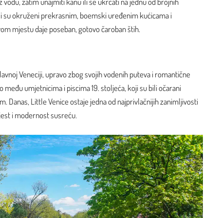
vodu, zatim unajmiti kanu ili se ukrcati na jednu od brojnih
ali su okruženi prekrasnim, boemski uređenim kućicama i
vom mjestu daje poseban, gotovo čaroban štih.
lavnoj Veneciji, upravo zbog svojih vodenih puteva i romantične
među umjetnicima i piscima 19. stoljeća, koji su bili očarani
. Danas, Little Venice ostaje jedna od najprivlačnijih zanimljivosti
jest i modernost susreću.