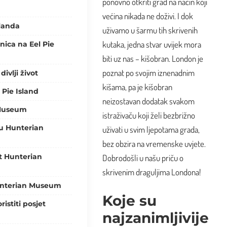
ponovno otkriti grad na način koji
većina nikada ne doživi. I dok
slanda
uživamo u šarmu tih skrivenih
kutaka, jedna stvar uvijek mora
nica na Eel Pie
biti uz nas –
kišobran
. London je
poznat po svojim iznenadnim
divlji život
kišama, pa je kišobran
l Pie Island
neizostavan dodatak svakom
 Museum
istraživaču koji želi bezbrižno
i u Hunterian
uživati u svim ljepotama grada,
bez obzira na vremenske uvjete.
t Hunterian
Dobrodošli u našu priču o
skrivenim draguljima Londona!
Hunterian Museum
Koje su
ristiti posjet
najzanimljivije