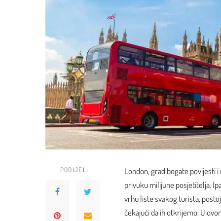
PODIJELI
London, grad bogate povijesti i
privuku milijune posjetitelja. 
vrhu liste svakog turista, posto
čekajući da ih otkrijemo. U ovom