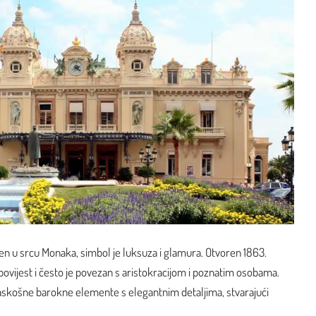
ten u srcu
Monaka
, simbol je luksuza i glamura. Otvoren 1863.
povijest i često je povezan s aristokracijom i poznatim osobama.
askošne barokne elemente s elegantnim detaljima, stvarajući