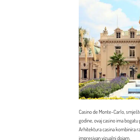
Casino de Monte-Carlo
, smješ
godine, ovaj casino ima bogatu 
Arhitektura casina kombinira r
impresivan vizualni dojam.