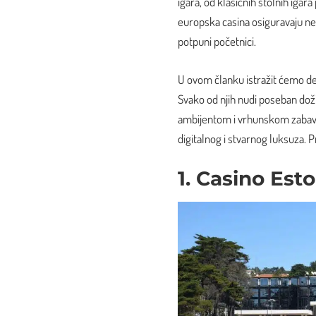
igara, od klasičnih stolnih igar
europska casina osiguravaju neza
potpuni početnici.
U ovom članku istražit ćemo des
Svako od njih nudi poseban doži
ambijentom i vrhunskom zabavo
digitalnog i stvarnog luksuza. 
1. Casino Esto