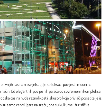
sivnijih casina na svijetu, gdje se luksuz, povijest i moderna
 način. Od elegantnih povijesnih palača do suvremenih kompleksa
ska casina nude raznolikost i iskustvo koje privlači posjetitelje iz
 nisu samo centri igara na sreću; ona su kulturne i turističke