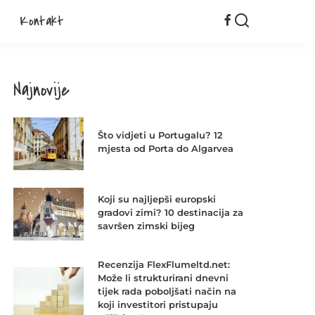
Kontakt
Najnovije
Što vidjeti u Portugalu? 12
mjesta od Porta do Algarvea
Koji su najljepši europski
gradovi zimi? 10 destinacija za
savršen zimski bijeg
Recenzija FlexFlumeltd.net:
Može li strukturirani dnevni
tijek rada poboljšati način na
koji investitori pristupaju