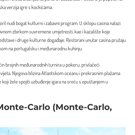
ska verzija igre s kockicama.
oril nudi bogat kulturni i zabavni program. U sklopu casina nalazi
sivnom zbirkom suvremene umjetnosti, kao i kazalište koje
edstave i druge kulturne događaje. Restorani unutar casina pružaju
kom na portugalsku i međunarodnu kuhinju.
ćin brojnih međunarodnih turnira u pokeru, privlačeći
 svijeta. Njegova blizina Atlantskom oceanu i prekrasnim plažama
 koji žele spojiti uzbuđenje igara na sreću s opuštanjem u
Monte-Carlo (Monte-Carlo,