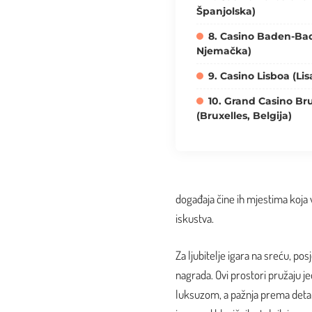
Španjolska)
8. Casino Baden-Ba
Njemačka)
9. Casino Lisboa (Li
10. Grand Casino Br
(Bruxelles, Belgija)
događaja čine ih mjestima koja 
iskustva.
Za ljubitelje igara na sreću, po
nagrada. Ovi prostori pružaju j
luksuzom, a pažnja prema detal