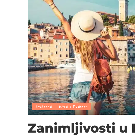
Hrvatska
Istra i Kvarner
Zanimljivosti u 