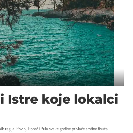
i Istre koje lokalci
ih regija. Rovinj, Poreč i Pula svake godine privlače stotine tisuća