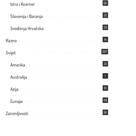
56
Istra i Kvarner
22
Slavonija i Baranja
53
Središnja Hrvatska
14
Razno
207
Svijet
22
Amerika
1
Australija
18
Azija
119
Europa
56
Zanimljivosti