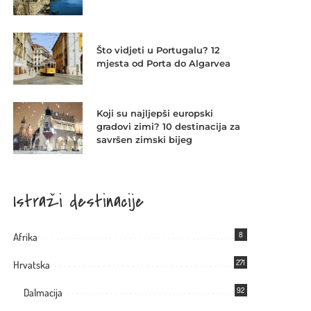
Što vidjeti u Portugalu? 12
mjesta od Porta do Algarvea
Koji su najljepši europski
gradovi zimi? 10 destinacija za
savršen zimski bijeg
Istraži destinacije
8
Afrika
271
Hrvatska
92
Dalmacija