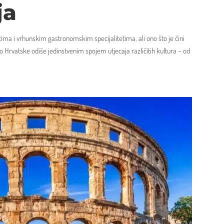
ja
icima i vrhunskim gastronomskim specijalitetima, ali ono što je čini
dio Hrvatske odiše jedinstvenim spojem utjecaja različitih kultura – od