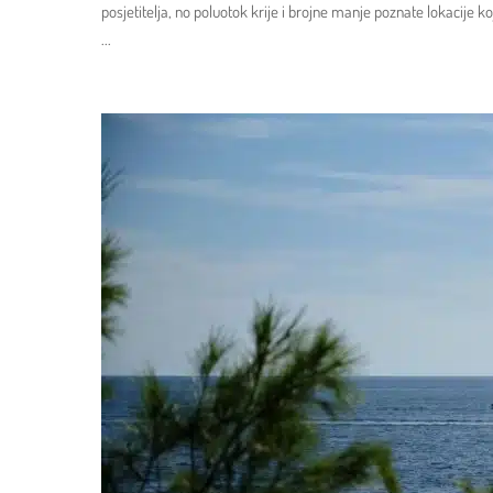
posjetitelja, no poluotok krije i brojne manje poznate lokacije 
...