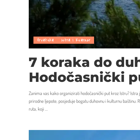
Hrvatska
Istra i Kvarner
7 koraka do du
Hodočasnički pu
Zanima vas kako organizirati hodočasnički put kroz Istru? Istra
prirodne ljepote, posjeduje bogatu duhovnu i kulturnu baštinu. R
ruta, koji
...