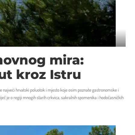
hovnog mira:
t kroz Istru
 je najveći hrvatski poluotok i mjesto koje osim poznate gastronomske i
iječ je o regiji mnogih starih crkvica, sakralnih spomenika i hodočasničkih