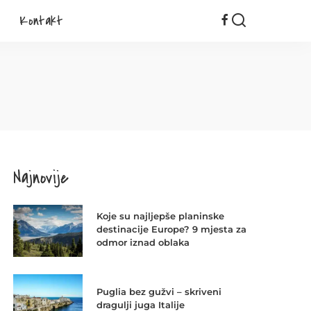
Kontakt
Najnovije
Koje su najljepše planinske
destinacije Europe? 9 mjesta za
odmor iznad oblaka
Puglia bez gužvi – skriveni
dragulji juga Italije