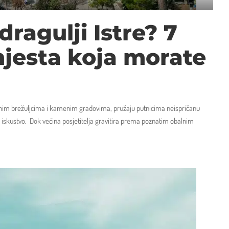
dragulji Istre? 7
jesta koja morate
zelenim brežuljcima i kamenim gradovima, pružaju putnicima neispričanu
ko iskustvo. Dok većina posjetitelja gravitira prema poznatim obalnim