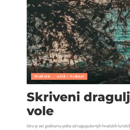
Hrvatska
Istra i Kvarner
Skriveni dragulj
vole
Istra je već godinama jedna od najpopularnijih hrvatskih turističk