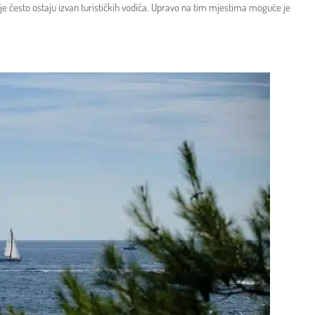
koje često ostaju izvan turističkih vodiča. Upravo na tim mjestima moguće je