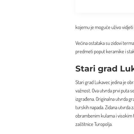
kojemu je moguće uživo vidjeti 
Većina ostataka su zidovi terma
predmeti poput keramike i stak
Stari grad Lu
Stari grad Lukavec jedina je o
važnost. Ova utvrda prvi puta se
izgrađena. Originalna utvrda gr
turskih napada. Zidana utvrda z
obrambenim kulama i visokim to
zaštitnice Turopolja.