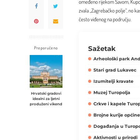
omeđeno rijekom Savom, Kupom
zvala „Zagrebačko polje“, no ka
često viđenog na području.
Sažetak
Preporučeno
Arheološki park An
Stari grad Lukavec
Izumitelji kravate
Muzej Turopolja
Hrvatski gradovi
idealni za ljetni
Crkve i kapele Turop
produženi vikend
Brojne kurije općine
Događanja u Turopo
Aktivnosti u prirodi