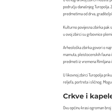
području današnjeg Turopolja. Zb
predmetima od drva, graditeljstv
Kulturno povijesna zbirka pak s
u ovoj zbirci su grbovnice plemi
Arheološka zbirka govori o najr
mamuta, pleistocenskih fauna i d
predmeti iz vremena Rimljana i 
U likovnoj zbirci Turopolja pr
reljefa, portreta i sličnog. Mogu
Crkve i kapel
Ovu općinu krasi ogroman broj m