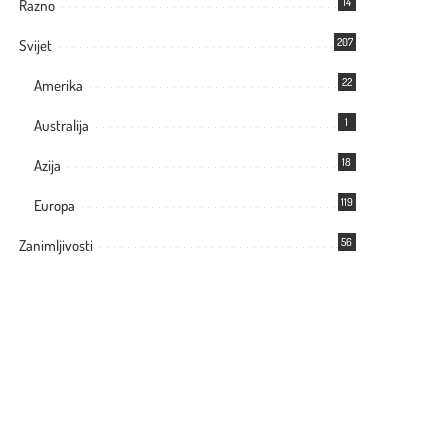
14
Razno
207
Svijet
22
Amerika
1
Australija
18
Azija
119
Europa
56
Zanimljivosti