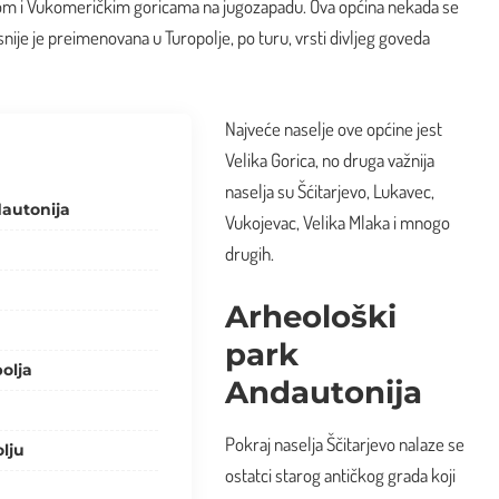
 i Vukomeričkim goricama na jugozapadu. Ova općina nekada se
snije je preimenovana u Turopolje, po turu, vrsti divljeg goveda
Najveće naselje ove općine jest
Velika Gorica, no druga važnija
naselja su Šćitarjevo, Lukavec,
dautonija
Vukojevac, Velika Mlaka i mnogo
drugih.
Arheološki
park
olja
Andautonija
Pokraj naselja Ščitarjevo nalaze se
lju
ostatci starog antičkog grada koji