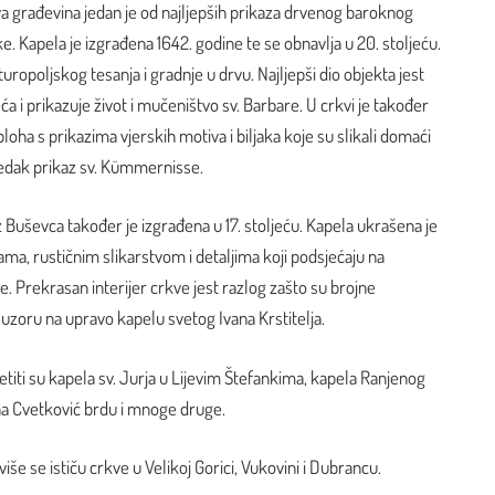
 Ova građevina jedan je od najljepših prikaza drvenog baroknog
e. Kapela je izgrađena 1642. godine te se obnavlja u 20. stoljeću.
uropoljskog tesanja i gradnje u drvu. Najljepši dio objekta jest
oljeća i prikazuje život i mučeništvo sv. Barbare. U crkvi je također
loha s prikazima vjerskih motiva i biljaka koje su slikali domaći
ijedak prikaz sv. Kümmernisse.
z Buševca također je izgrađena u 17. stoljeću. Kapela ukrašena je
ama, rustičnim slikarstvom i detaljima koji podsjećaju na
. Prekrasan interijer crkve jest razlog zašto su brojne
zoru na upravo kapelu svetog Ivana Krstitelja.
titi su kapela sv. Jurja u Lijevim Štefankima, kapela Ranjenog
 na Cvetković brdu i mnoge druge.
više se ističu crkve u Velikoj Gorici, Vukovini i Dubrancu.