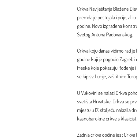
Crkva Naviještanja Blažene Djevi
premda je postojala i prije, ali
godine. Novo izgrađena konstruk
Svetog Antuna Padovanskog.
Crkva koju danas vidimo rad je 
godine koji je pogodio Zagreb i 
freske koje pokazuju Rođenje i
se kip sv. Lucije, zaštitnice Turo
U Vukovini se nalazi Crkva poho
svetišta Hrvatske. Crkva se prv
mjestu u 17. stoljeću nalazila 
kasnobarokne crkve s klasicis
Zadnja crkva općine jest Crkva 