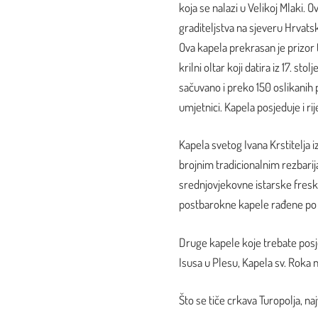
koja se nalazi u Velikoj Mlaki.
graditeljstva na sjeveru Hrvatsk
Ova kapela prekrasan je prizor t
krilni oltar koji datira iz 17. st
sačuvano i preko 150 oslikanih p
umjetnici. Kapela posjeduje i r
Kapela svetog Ivana Krstitelja i
brojnim tradicionalnim rezbarij
srednjovjekovne istarske freske
postbarokne kapele rađene po u
Druge kapele koje trebate posje
Isusa u Plesu, Kapela sv. Roka
Što se tiče crkava Turopolja, naj