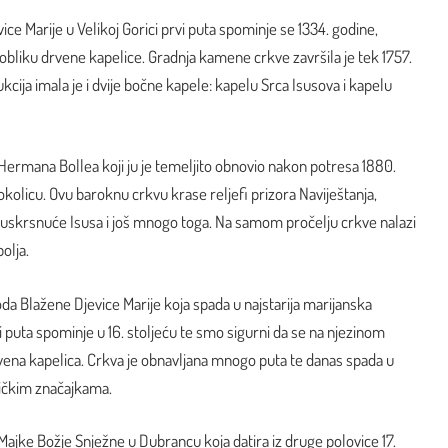
ce Marije u Velikoj Gorici prvi puta spominje se 1334. godine,
 u obliku drvene kapelice. Gradnja kamene crkve završila je tek 1757.
cija imala je i dvije bočne kapele: kapelu Srca Isusova i kapelu
Hermana Bollea koji ju je temeljito obnovio nakon potresa 1880.
okolicu. Ovu baroknu crkvu krase reljefi prizora Naviještanja,
 uskrsnuće Isusa i još mnogo toga. Na samom pročelju crkve nalazi
polja.
da Blažene Djevice Marije koja spada u najstarija marijanska
i puta spominje u 16. stoljeću te smo sigurni da se na njezinom
drvena kapelica. Crkva je obnavljana mnogo puta te danas spada u
tičkim značajkama.
Majke Božje Snježne u Dubrancu koja datira iz druge polovice 17.