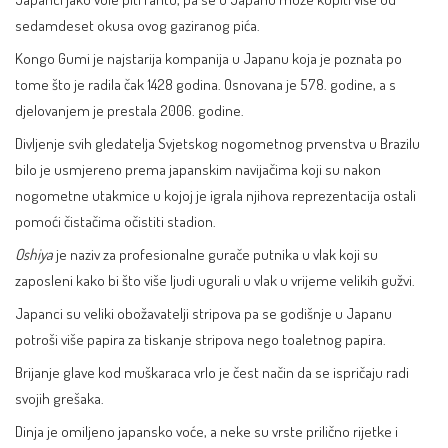
sedamdeset okusa ovog gaziranog pića.
Kongo
Gumi je najstarija kompanija u Japanu koja je poznata po
tome što je radila čak 1428 godina. Osnovana je 578. godine, a s
djelovanjem je prestala 2006. godine.
Divljenje svih gledatelja Svjetskog nogometnog prvenstva u Brazilu
bilo je usmjereno prema japanskim navijačima koji su nakon
nogometne utakmice u kojoj je igrala njihova reprezentacija ostali
pomoći čistačima očistiti stadion.
Oshiya
je naziv za profesionalne gurače putnika u vlak koji su
zaposleni kako bi što više ljudi ugurali u vlak u vrijeme velikih gužvi.
Japanci su veliki obožavatelji stripova pa se godišnje u Japanu
potroši više papira za tiskanje stripova nego toaletnog papira.
Brijanje glave kod muškaraca vrlo je čest način da se ispričaju radi
svojih grešaka.
Dinja je omiljeno japansko voće, a neke su vrste prilično rijetke i