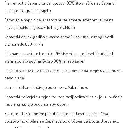
Pismenost u Japanu iznosi gotovo 100% što znači da su Japanci
najpismeniji ljudi na svijetu.
Ostavljanje napojnice u restoranu se smatra uvredom, ali se na
davanje poklona gleda vrlo blagonaklono.
Japanski vlakovi godišnje kasne samo 18 sekundi, a mogu voziti
brzinom do 600 km/h.
U Japanu u svakom trenutku živi više od osamdeset tisuća ljudi
starijih od sto godina. Skoro 90% njih su žene.
Lokalno stanovništvo jako voli kućne ljubimce pa je njih u Japanu više
nego djece.
Samo muškarci dobivaju poklone na Valentinovo.
Japanski policajci su najnekorumpiraniji policajci na svijetu i nuđenje
mitom smatraju osobnom uvredom.
Hikikomori je fenomen prisutan samo u Japanu, a označava
dobrovoljno otuđivanje Japanaca od društvenog života. U prosjeku