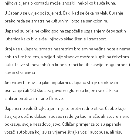
njihova cijena p komadu može iznositi i nekoliko tisuća kuna.
U Japanu se uvijek poštuje red. Čak i kad se čeka na vlak. Guranje
preko reda se smatra nekulturnim i brzo se sankcionira.
Japanci su prije nekoliko godina započeli s uzgajanjem četvrtastih
lubenica kako bi olakšali njihovo skladištenje i transport.
Broj 4 se u Japanu smatra nesretnim brojem pa većina hotela nema
sobu s tim brojem, a najjeftinije stanove možete kupiti na četvrtom
katu. Takve stanove obično kupe stranci koji ih kasnije mogu prodati
samo strancima.
Animirani filmovi su jako popularni u Japanu što je uzrokovalo
osnivanje čak 130 škola za govornu glumu u kojem se uči kako
sinkronizirati animirane filmove.
Japanci ne vole štrajkati jer im je to protiv radne etike. Osobe koje
štrajkaju obično dolaze n posao i rade ga kao i inače, ali istovremeno
pokazuju svoje nezadovoljstvo. Odličan primjer za to su japanski
vozači autobusa koji su za vrijeme štrajka vozili autobuse, ali nisu