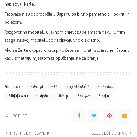
naplaćivali karte.
Tetovaže nisu dobrodošle u Japanu pa bi vrlo pametno bili pokriti ih
odjećom.
Razgovor na mobitelu u javnom prijevozu se smatra nekulturnim
stoga svi svoj mobitel upotrebljavaju vrlo diskretno.
Ako se želite okupati u kadi prvo ćete se morati istuširati jer Japanci
kadu smatraju mjestom za opuštanje, ne za pranje.
azija
čaj
destinacija
Hanami
OZNAKE
Hikikomori
japan
Oshiya
svijet
tokio
PODIJELI
PRETHODNI ČLANAK
SLJEDEĆI ČLANAK