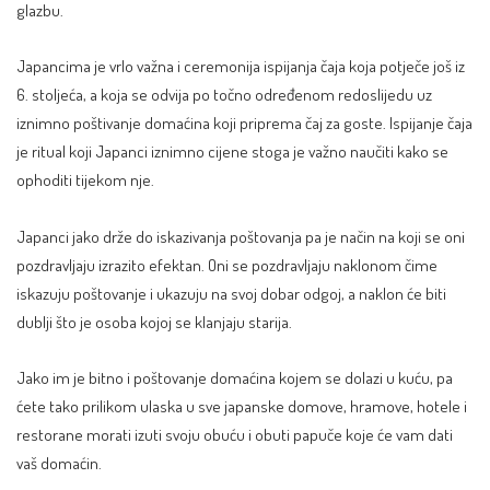
glazbu.
Japancima je vrlo važna i ceremonija ispijanja čaja koja potječe još iz
6. stoljeća, a koja se odvija po točno određenom redoslijedu uz
iznimno poštivanje domaćina koji priprema čaj za goste. Ispijanje čaja
je ritual koji Japanci iznimno cijene stoga je važno naučiti kako se
ophoditi tijekom nje.
Japanci jako drže do iskazivanja poštovanja pa je način na koji se oni
pozdravljaju izrazito efektan. Oni se pozdravljaju naklonom čime
iskazuju poštovanje i ukazuju na svoj dobar odgoj, a naklon će biti
dublji što je osoba kojoj se klanjaju starija.
Jako im je bitno i poštovanje domaćina kojem se dolazi u kuću, pa
ćete tako prilikom ulaska u sve japanske domove, hramove, hotele i
restorane morati izuti svoju obuću i obuti papuče koje će vam dati
vaš domaćin.