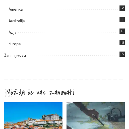
22
Amerika
1
Australija
18
Azija
118
Europa
55
Zanimljivosti
Možda će vas zanimati