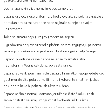
ga prakticira oko milijun Japanaca.
Većina japanskih ulica nema ime već samo broj.
Japanska djeca nose uniforme, a kod djevojaka se suknja skraćuje s
odrastanjem pa maturantice nose najkraće suknje na svojim
uniformama.
Tokio
se smatra najsigurnijim gradom na svijetu.
U gradovima na sjeveru zemlje pločnici se zimi zagrijavaju pa nema
leda koji bi otežao kretanje stanovnika ili omogućio ozljeđivanje.
Japanci nikada ne kasne na posao jer se to smatra jako
nepristojnim. Većina čak dolazi pola sata ranije.
Japanci su veliki gurmani i vole uživati u hrani. Ako negdje jedete kao
gost morate više puta pohvaliti hranu i kuhara, te srkati i mljackati
dok jedete kako bi pokazali da uživate u hrani.
Japanske škole nemaju domare, jer učenici čiste školu u znak
zahvalnosti što se imaju mogućnost školovati i učiti u školi.
Japanci jako vole piti Fantu, pa se u Japanu može kupiti više od