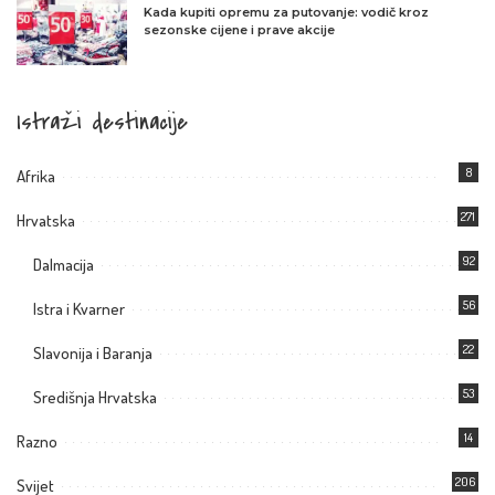
Kada kupiti opremu za putovanje: vodič kroz
sezonske cijene i prave akcije
Istraži destinacije
8
Afrika
271
Hrvatska
92
Dalmacija
56
Istra i Kvarner
22
Slavonija i Baranja
53
Središnja Hrvatska
14
Razno
206
Svijet