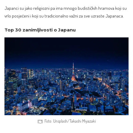
Japanci su jako religiozni pa ima mnogo budističkih hramova koji su
vrlo posjećeni i koji su tradicionalno važni za sve uzraste Japanaca.
Top 30 zanimljivosti o Japanu
Foto: Unsplash/Takashi Miyazaki