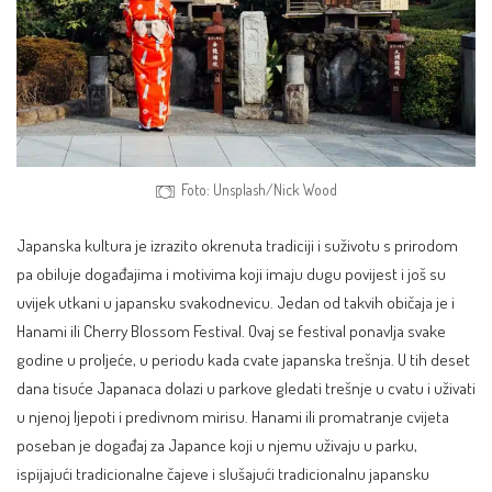
Foto: Unsplash/Nick Wood
Japanska kultura je izrazito okrenuta tradiciji i suživotu s prirodom
pa obiluje događajima i motivima koji imaju dugu povijest i još su
uvijek utkani u japansku svakodnevicu. Jedan od takvih običaja je i
Hanami ili
Cherry Blossom Festival
. Ovaj se festival ponavlja svake
godine u proljeće, u periodu kada cvate japanska trešnja. U tih deset
dana tisuće Japanaca dolazi u parkove gledati trešnje u cvatu i uživati
u njenoj ljepoti i predivnom mirisu. Hanami ili promatranje cvijeta
poseban je događaj za Japance koji u njemu uživaju u parku,
ispijajući tradicionalne čajeve i slušajući tradicionalnu japansku