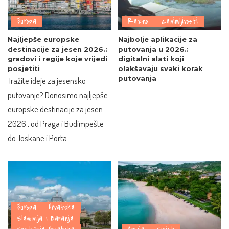
Europa
Razno
Zanimljivosti
Najljepše europske
Najbolje aplikacije za
destinacije za jesen 2026.:
putovanja u 2026.:
gradovi i regije koje vrijedi
digitalni alati koji
posjetiti
olakšavaju svaki korak
putovanja
Tražite ideje za jesensko
putovanje? Donosimo najljepše
europske destinacije za jesen
2026., od Praga i Budimpešte
do Toskane i Porta.
Europa
Hrvatska
Slavonija i Baranja