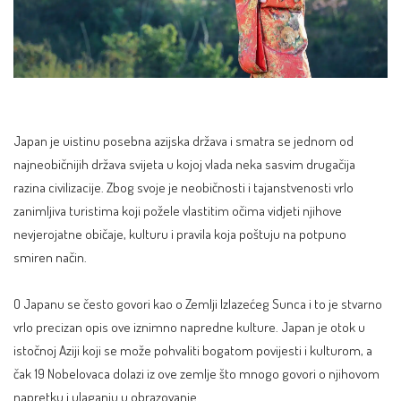
Japan je uistinu posebna azijska država i smatra se jednom od
najneobičnijih država svijeta u kojoj vlada neka sasvim drugačija
razina civilizacije. Zbog svoje je neobičnosti i tajanstvenosti vrlo
zanimljiva turistima koji požele vlastitim očima vidjeti njihove
nevjerojatne običaje, kulturu i pravila koja poštuju na potpuno
smiren način.
O Japanu se često govori kao o Zemlji Izlazećeg Sunca i to je stvarno
vrlo precizan opis ove iznimno napredne kulture. Japan je otok u
istočnoj Aziji koji se može pohvaliti bogatom povijesti i kulturom, a
čak
19 Nobelovaca dolazi iz ove zemlje
što mnogo govori o njihovom
napretku i ulaganju u obrazovanje.