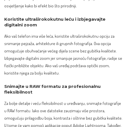
osvjetljenje kako bi efekt bio što prirodniji.
Koristite ultraširokokutnu leću i izbjegavajte
digitalni zoom
Ako vaš
telefon
ima više leća, koristite ultraširokokutnu opciju za
snimanje pejzaža, arhitekture ili grupnih fotografija. Ova opcija
omogućuje obuhvaćanje većeg dijela scene bez gubitka kvalitete.
Izbjegavajte digitalni zoom jer smanjuje jasnoću fotografije; radije se
fizički približite objektu. Ako vaš uređaj podržava optički zoom,
koristite njega za bolju kvalitetu.
Snimajte u RAW formatu za profesionalnu
fleksibilnost
Za bolje detalje i veću fleksibilnost u uređivanju, snimajte fotografije
u RAW formatu. Iako ove datoteke zauzimaju više prostora,
omogućuju prilagodbu boja, kontrasta i oštrine bez gubitka kvalitete.
U tome će vam pomoći aplikacije poput Adobe Lightrooma. Također,