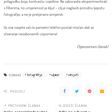
prilagodbu boja, kontrasta i svjetline. Ne zaboravite eksperimentirati
s filterima, no umjerenost je ključ – cilj je naglasiti prirodnu ljepotu
fotografije, a ne je pretjerano izmijeniti.
Uz ove savjete vaš će pametni telefon postati moćan alat za
stvaranje nezaboravnih uspomena!
(Sponzorirani članak)
fotografije
odmor
savjeti
OZNAKE
PODIJELI
PRETHODNI ČLANAK
SLJEDEĆI ČLANAK