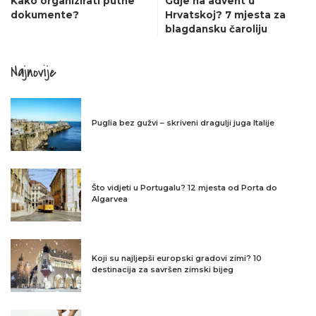
Kako organizirati putne
Gdje na advent u
dokumente?
Hrvatskoj? 7 mjesta za
blagdansku čaroliju
Najnovije
Puglia bez gužvi – skriveni dragulji juga Italije
Što vidjeti u Portugalu? 12 mjesta od Porta do
Algarvea
Koji su najljepši europski gradovi zimi? 10
destinacija za savršen zimski bijeg