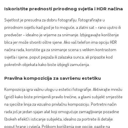
Iskoristite prednosti prirodnog svjetla i HDR načina
Svjetlost je presudna za dobru fotografiju. Fotografirajte u
prirodnom svjetlu kad god je to moguće, a zlatni sat – rano ujutro ili
predvečer – idealno je vrijeme za snimanje. Izbjegavajte korištenje
blica jer može stvoriti oštre sjene. Ako vaš
telefon
ima opciju HDR
načina rada, koristite ga za snimanje scena s velikim kontrastom
svjetla i sjene, poput pejzaža ili zalazaka sunca, ali pripazite kod
pokretnih objekata kako biste izbjegli zamućenja.
Pravilna kompozicija za savršenu estetiku
Kompozicija igra važnu ulogu u estetici fotografije. Aktivirajte mrežu
(grid) kako biste primijenili pravilo trećine, a glavni subjekt smjestite
na sjecište linija za vizualno privlačnu kompoziciju. Portretni način
rada još je jedan sjajan alat koji omogućuje zamagljivanje pozadine
(bokeh efekt) i isticanje subjekta, idealno za portrete ili detalje
poput hrane i cvijeća. Prilikom korištenja ove opcije, pazite na