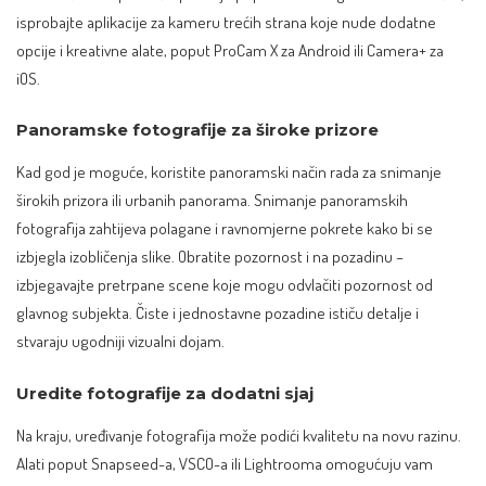
isprobajte aplikacije za kameru trećih strana koje nude dodatne
opcije i kreativne alate, poput ProCam X za Android ili Camera+ za
iOS.
Panoramske fotografije za široke prizore
Kad god je moguće, koristite panoramski način rada za snimanje
širokih prizora ili urbanih panorama. Snimanje panoramskih
fotografija zahtijeva polagane i ravnomjerne pokrete kako bi se
izbjegla izobličenja slike. Obratite pozornost i na pozadinu –
izbjegavajte pretrpane scene koje mogu odvlačiti pozornost od
glavnog subjekta. Čiste i jednostavne pozadine ističu detalje i
stvaraju ugodniji vizualni dojam.
Uredite fotografije za dodatni sjaj
Na kraju, uređivanje fotografija može podići kvalitetu na novu razinu.
Alati poput Snapseed-a, VSCO-a ili Lightrooma omogućuju vam