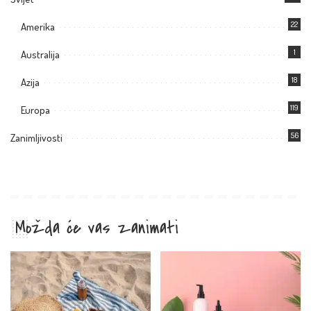
22
Amerika
1
Australija
18
Azija
119
Europa
56
Zanimljivosti
Možda će vas zanimati