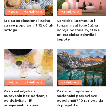
Razno
Zanimljivosti
Zanimljivosti
Što su coolcations i zašto
Korejska kozmetika i
su sve popularniji? 12 očitih
turizam: zašto je Južna
razloga
Koreja postala svjetska
prijestolnica zdravlja i
ljepote
Razno
Zanimljivosti
Zanimljivosti
Kako uštedjeti na
Zašto su nepoznati
putovanju bez odricanja
nacionalni parkovi sve
od doživljaja: 15
popularniji? 10 razloga da
provjerenih trikova
ih posjetite