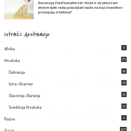
Recenzija FlexFlumeltd.net: Može li strukturirani
dnevni tijek rada poboljšati način na koji investitori
pristupaju tržištima?
Istraži destinacije
8
Afrika
271
Hrvatska
92
Dalmacija
56
Istra i Kvarner
22
Slavonija i Baranja
53
Središnja Hrvatska
14
Razno
207
Svijet