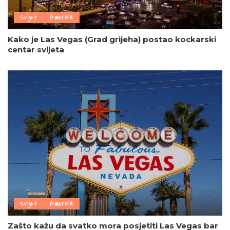
Svijet
Amerika
Kako je Las Vegas (Grad grijeha) postao kockarski
centar svijeta
Svijet
Amerika
Zašto kažu da svatko mora posjetiti Las Vegas bar