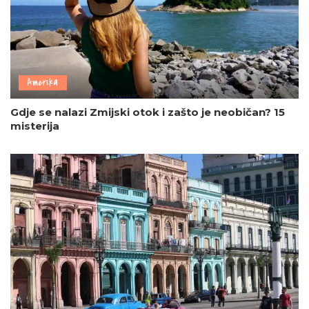
Amerika
Gdje se nalazi Zmijski otok i zašto je neobičan? 15
misterija