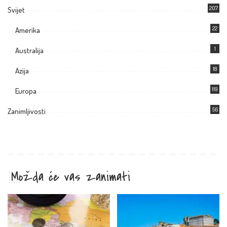
207
Svijet
22
Amerika
1
Australija
18
Azija
119
Europa
56
Zanimljivosti
Možda će vas zanimati