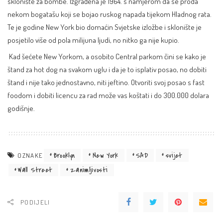
sklonište za bombe. Izgrađena je 1964. s namjerom da se proda
nekom bogatašu koji se bojao ruskog napada tijekom Hladnog rata.
Te je godine New York bio domaćin Svjetske izložbe i sklonište je
posjetilo više od pola milijuna ljudi, no nitko ga nije kupio.
Kad šećete New Yorkom, a osobito Central parkom čini se kako je
štand za hot dog na svakom uglu i da je to isplativ posao, no dobiti
štand i nije tako jednostavno, niti jeftino. Otvoriti svoj posao s fast
foodom i dobiti licencu za rad može vas koštati i do 300.000 dolara
godišnje.
Brooklyn
New York
SAD
svijet
OZNAKE
Wall Street
zanimljivosti
PODIJELI