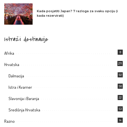
Kada posjetiti Japan? 7 razloga za svaku opciju (i
kada rezervirati)
Istraži destinacije
8
Afrika
271
Hrvatska
92
Dalmacija
56
Istra i Kvarner
22
Slavonija i Baranja
53
Središnja Hrvatska
14
Razno