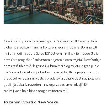
New York City je najnaseljeniji grad u Sjedinjenim Državama. To je
globalno središte financija, kulture, medija i trgovine. Dom za 8,6
milijuna ljudi na području od 1214 četvornih milja. Nije ni čudo što je
New York
proglašen “kulturnom prijestolnicom svijeta”. New York je
dom različitih etničkih grupa i kultura iz cijelog svijeta, a grad je bio
međunarodni melting pot od svog nastanka. Oko njega i u samom
gradu toliko je zanimljivosti, a predstavlja odličnu
destinaciju za sva
godišnja doba
. Iz navedenih razloga, za vas smo izdvojili 10
zanimljivosti koje bi vas mogle zainteresirati.
10 zanimljivosti o New Yorku