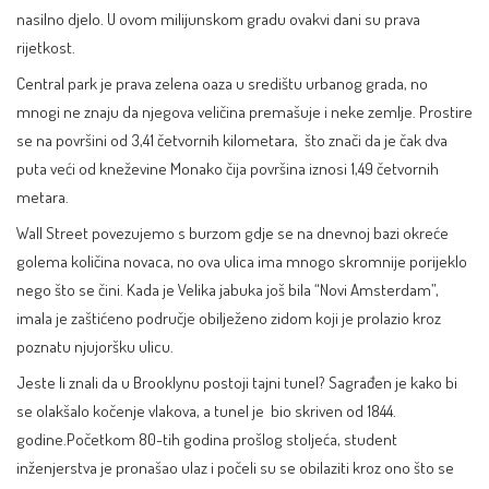
nasilno djelo. U ovom milijunskom gradu ovakvi dani su prava
rijetkost.
Central park je prava zelena oaza u središtu urbanog grada, no
mnogi ne znaju da njegova veličina premašuje i neke zemlje. Prostire
se na površini od 3,41 četvornih kilometara, što znači da je čak dva
puta veći od kneževine
Monako
čija površina iznosi 1,49 četvornih
metara.
Wall Street povezujemo s burzom gdje se na dnevnoj bazi okreće
golema količina novaca, no ova ulica ima mnogo skromnije porijeklo
nego što se čini. Kada je Velika jabuka još bila “Novi Amsterdam”,
imala je zaštićeno područje obilježeno zidom koji je prolazio kroz
poznatu njujoršku ulicu.
Jeste li znali da u Brooklynu postoji tajni tunel? Sagrađen je kako bi
se olakšalo kočenje vlakova, a tunel je bio skriven od 1844.
godine.Početkom 80-tih godina prošlog stoljeća, student
inženjerstva je pronašao ulaz i počeli su se obilaziti kroz ono što se