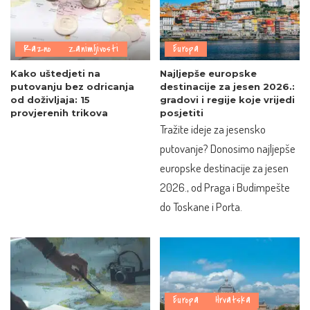
Razno
Zanimljivosti
Europa
Kako uštedjeti na
Najljepše europske
putovanju bez odricanja
destinacije za jesen 2026.:
od doživljaja: 15
gradovi i regije koje vrijedi
provjerenih trikova
posjetiti
Tražite ideje za jesensko
putovanje? Donosimo najljepše
europske destinacije za jesen
2026., od Praga i Budimpešte
do Toskane i Porta.
Europa
Hrvatska