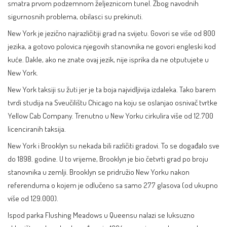
smatra prvom podzemnom željeznicom tunel. Zbog navodnih
sigurnosnih problema, obilasci su prekinuti.
New York je jezično najrazličitiji grad na svijetu. Govori se više od 800
jezika, a gotovo polovica njegovih stanovnika ne govori engleski kod
kuće. Dakle, ako ne znate ovaj jezik, nije isprika da ne otputujete u
New York.
New York taksiji su žuti jer je ta boja najvidljivija izdaleka. Tako barem
tvrdi studija na Sveučilištu Chicago na koju se oslanjao osnivač tvrtke
Yellow Cab Company. Trenutno u New Yorku cirkulira više od 12.700
licenciranih taksija.
New York i Brooklyn su nekada bili različiti gradovi. To se događalo sve
do 1898. godine. U to vrijeme, Brooklyn je bio četvrti grad po broju
stanovnika u zemlji. Brooklyn se pridružio New Yorku nakon
referenduma o kojem je odlučeno sa samo 277 glasova (od ukupno
više od 129.000).
Ispod parka
Flushing Meadows
u Queensu nalazi se luksuzno