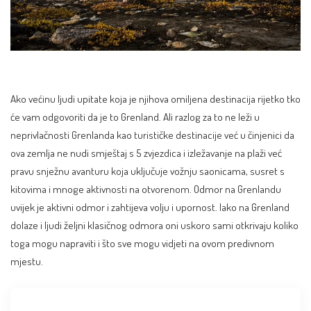
Ako većinu ljudi upitate koja je njihova omiljena destinacija rijetko tko
će vam odgovoriti da je to Grenland. Ali razlog za to ne leži u
neprivlačnosti Grenlanda kao turističke destinacije već u činjenici da
ova zemlja ne nudi smještaj s 5 zvjezdica i izležavanje na plaži već
pravu snježnu avanturu koja uključuje vožnju saonicama, susret s
kitovima i mnoge aktivnosti na otvorenom. Odmor na Grenlandu
uvijek je aktivni odmor i zahtijeva volju i upornost. Iako na Grenland
dolaze i ljudi željni klasičnog odmora oni uskoro sami otkrivaju koliko
toga mogu napraviti i što sve mogu vidjeti na ovom predivnom
mjestu.