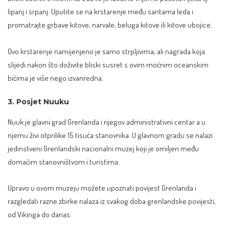
lipanj i srpanj. Uputite se na krstarenje među santama leda i
promatrajte grbave kitove, narvale, beluga kitove ili kitove ubojice.
Ovo krstarenje namijenjeno je samo strpljivima, ali nagrada koja
slijedi nakon što doživite bliski susret s ovim moćnim oceanskim
bićima je više nego izvanredna.
3. Posjet Nuuku
Nuuk je glavni grad Grenlanda i njegov administrativni centar a u
njemu živi otprilike 15 tisuća stanovnika. U glavnom gradu se nalazi
jedinstveni Grenlandski nacionalni muzej koji je omiljen među
domaćim stanovništvom i turistima.
Upravo u ovom muzeju možete upoznati povijest Grenlanda i
razgledati razne zbirke nalaza iz svakog doba grenlandske povijesti,
od Vikinga do danas.