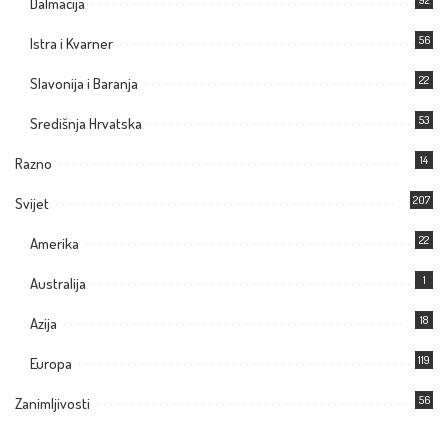
Dalmacija
56
Istra i Kvarner
22
Slavonija i Baranja
53
Središnja Hrvatska
14
Razno
207
Svijet
22
Amerika
1
Australija
18
Azija
119
Europa
56
Zanimljivosti