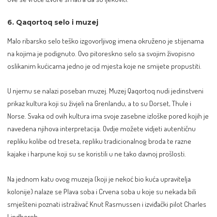
6. Qaqortoq selo i muzej
Malo ribarsko selo teško izgovorljivog imena okruženo je stijenama
na kojima je podignuto. Ovo pitoreskno selo sa svojim živopisno
oslikanim kućicama jedno je od mjesta koje ne smijete propustiti.
U njemu se nalazi poseban muzej. Muzej Qaqortoq nudi jedinstveni
prikaz kultura koji su živjeli na Grenlandu, a to su Dorset, Thule i
Norse. Svaka od ovih kultura ima svoje zasebne izloške pored kojih je
navedena njihova interpretacija. Ovdje možete vidjeti autentičnu
repliku kolibe od treseta, repliku tradicionalnog broda te razne
kajake i harpune koji su se koristili u ne tako davnoj prošlosti.
Na jednom katu ovog muzeja (koji je nekoć bio kuća upravitelja
kolonije) nalaze se Plava soba i Crvena soba u koje su nekada bili
smješteni poznati istraživač Knut Rasmussen i izviđački pilot Charles
Lindbergh.