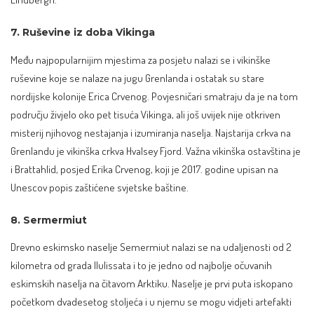
7. Ruševine iz doba Vikinga
Među najpopularnijim mjestima za posjetu nalazi se i vikinške
ruševine koje se nalaze na jugu Grenlanda i ostatak su stare
nordijske kolonije Erica Crvenog. Povjesničari smatraju da je na tom
području živjelo oko pet tisuća Vikinga, ali još uvijek nije otkriven
misterij njihovog nestajanja i izumiranja naselja. Najstarija crkva na
Grenlandu je vikinška crkva Hvalsey Fjord. Važna vikinška ostavština je
i Brattahlid, posjed Erika Crvenog, koji je 2017. godine upisan na
Unescov popis zaštićene svjetske baštine.
8. Sermermiut
Drevno eskimsko naselje Semermiut nalazi se na udaljenosti od 2
kilometra od grada Ilulissata i to je jedno od najbolje očuvanih
eskimskih naselja na čitavom Arktiku. Naselje je prvi puta iskopano
početkom dvadesetog stoljeća i u njemu se mogu vidjeti artefakti