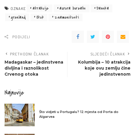
atrakcije
aurora borealis
Danska
OZNAKE
grenland
Otok
znamenitosti
PODIJELI
PRETHODNI ČLANAK
SLJEDEĆI ČLANAK
Madagaskar – jedinstvena
Kolumbija – 10 atrakcija
divljina i raznolikost
koje ovu zemlju čine
Crvenog otoka
jedinstvenom
Najnovije
Što vidjeti u Portugalu? 12 mjesta od Porta do
Algarvea