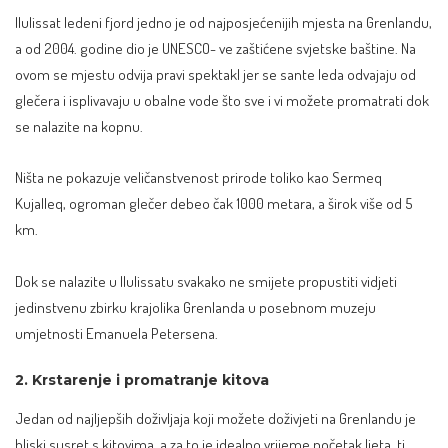
Ilulissat ledeni fjord jedno je od najposjećenijih mjesta na Grenlandu,
a od 2004. godine dio je UNESCO- ve zaštićene svjetske baštine. Na
ovom se mjestu odvija pravi spektakl jer se sante leda odvajaju od
glečera i isplivavaju u obalne vode što sve i vi možete promatrati dok
se nalazite na kopnu.
Ništa ne pokazuje veličanstvenost prirode toliko kao Sermeq
Kujalleq, ogroman glečer debeo čak 1000 metara, a širok više od 5
km.
Dok se nalazite u Ilulissatu svakako ne smijete propustiti vidjeti
jedinstvenu zbirku krajolika Grenlanda u posebnom muzeju
umjetnosti Emanuela Petersena.
2. Krstarenje i promatranje kitova
Jedan od najljepših doživljaja koji možete doživjeti na Grenlandu je
bliski susret s kitovima, a za to je idealno vrijeme početak ljeta, tj.