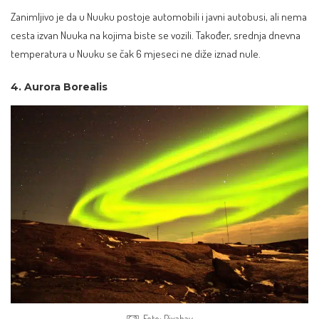
Zanimljivo je da u Nuuku postoje automobili i javni autobusi, ali nema
cesta izvan Nuuka na kojima biste se vozili. Također, srednja dnevna
temperatura u Nuuku se čak 6 mjeseci ne diže iznad nule.
4. Aurora Borealis
Foto: Pixabay