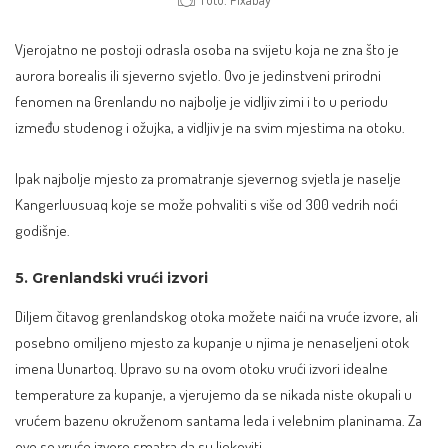
Vjerojatno ne postoji odrasla osoba na svijetu koja ne zna što je
aurora borealis
ili sjeverno svjetlo. Ovo je jedinstveni prirodni
fenomen na Grenlandu no najbolje je vidljiv zimi i to u periodu
između studenog i ožujka, a vidljiv je na svim mjestima na otoku.
Ipak najbolje mjesto za promatranje sjevernog svjetla je naselje
Kangerluusuaq koje se može pohvaliti s više od 300 vedrih noći
godišnje.
5. Grenlandski vrući izvori
Diljem čitavog grenlandskog otoka možete naići na vruće izvore, ali
posebno omiljeno mjesto za kupanje u njima je nenaseljeni otok
imena Uunartoq. Upravo su na ovom otoku vrući izvori idealne
temperature za kupanje, a vjerujemo da se nikada niste okupali u
vrućem bazenu okruženom santama leda i velebnim planinama. Za
ove se vruće izvore smatra da su ljekoviti.