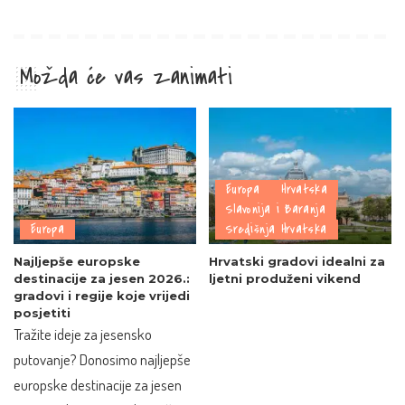
Možda će vas zanimati
Europa
Hrvatska
Slavonija i Baranja
Europa
Središnja Hrvatska
Najljepše europske
Hrvatski gradovi idealni za
destinacije za jesen 2026.:
ljetni produženi vikend
gradovi i regije koje vrijedi
posjetiti
Tražite ideje za jesensko
putovanje? Donosimo najljepše
europske destinacije za jesen