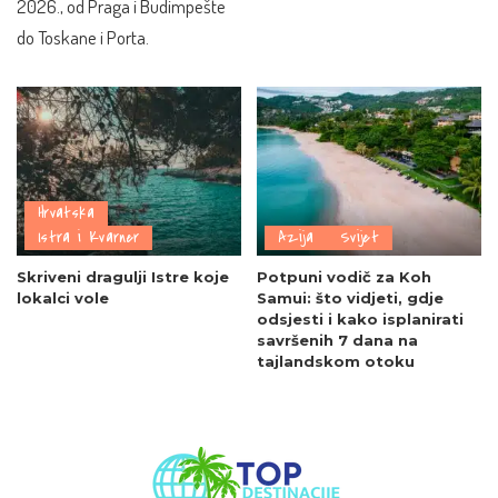
2026., od Praga i Budimpešte
do Toskane i Porta.
Hrvatska
Istra i Kvarner
Azija
Svijet
Skriveni dragulji Istre koje
Potpuni vodič za Koh
lokalci vole
Samui: što vidjeti, gdje
odsjesti i kako isplanirati
savršenih 7 dana na
tajlandskom otoku