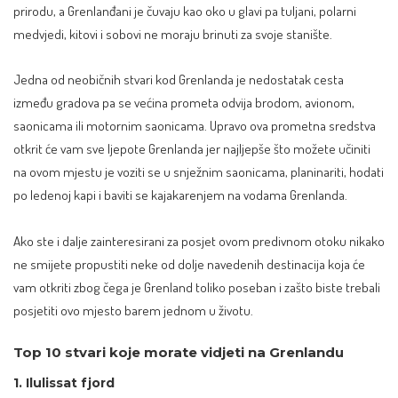
prirodu, a Grenlanđani je čuvaju kao oko u glavi pa tuljani, polarni
medvjedi, kitovi i sobovi ne moraju brinuti za svoje stanište.
Jedna od neobičnih stvari kod Grenlanda je nedostatak cesta
između gradova pa se većina prometa odvija brodom, avionom,
saonicama ili motornim saonicama. Upravo ova prometna sredstva
otkrit će vam sve ljepote Grenlanda jer najljepše što možete učiniti
na ovom mjestu je voziti se u snježnim saonicama, planinariti, hodati
po ledenoj kapi i baviti se kajakarenjem na vodama Grenlanda.
Ako ste i dalje zainteresirani za posjet ovom predivnom otoku nikako
ne smijete propustiti neke od dolje navedenih destinacija koja će
vam otkriti zbog čega je Grenland toliko poseban i zašto biste trebali
posjetiti ovo mjesto barem jednom u životu.
Top 10 stvari koje morate vidjeti na Grenlandu
1. Ilulissat fjord