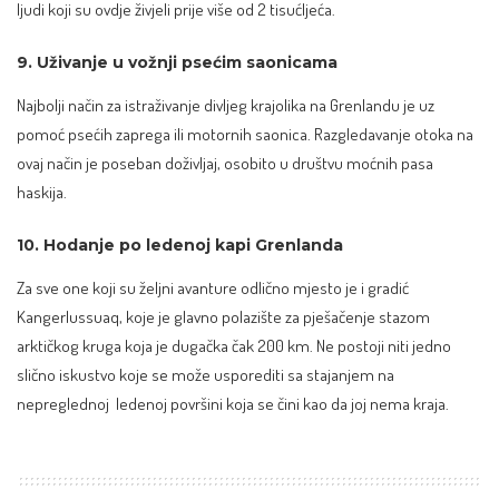
ljudi koji su ovdje živjeli prije više od 2 tisućljeća.
9. Uživanje u vožnji psećim saonicama
Najbolji način za istraživanje divljeg krajolika na Grenlandu je uz
pomoć psećih zaprega ili motornih saonica. Razgledavanje otoka na
ovaj način je poseban doživljaj, osobito u društvu moćnih pasa
haskija.
10. Hodanje po ledenoj kapi Grenlanda
Za sve one koji su željni avanture odlično mjesto je i gradić
Kangerlussuaq, koje je glavno polazište za pješačenje stazom
arktičkog kruga koja je dugačka čak 200 km. Ne postoji niti jedno
slično iskustvo koje se može usporediti sa stajanjem na
nepreglednoj ledenoj površini koja se čini kao da joj nema kraja.