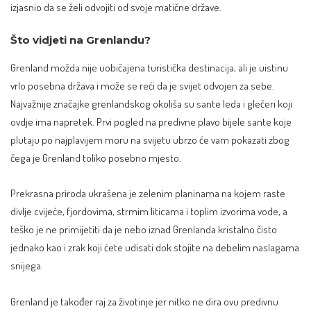
izjasnio da se želi odvojiti od svoje matične države.
Što vidjeti na Grenlandu?
Grenland možda nije uobičajena turistička destinacija, ali je uistinu
vrlo posebna država i može se reći da je svijet odvojen za sebe.
Najvažnije značajke grenlandskog okoliša su sante leda i glečeri koji
ovdje ima napretek. Prvi pogled na predivne plavo bijele sante koje
plutaju po najplavijem moru na svijetu ubrzo će vam pokazati zbog
čega je Grenland toliko posebno mjesto.
Prekrasna priroda ukrašena je zelenim planinama na kojem raste
divlje cvijeće, fjordovima, strmim liticama i toplim izvorima vode, a
teško je ne primijetiti da je nebo iznad Grenlanda kristalno čisto
jednako kao i zrak koji ćete udisati dok stojite na debelim naslagama
snijega.
Grenland je također raj za životinje jer nitko ne dira ovu predivnu