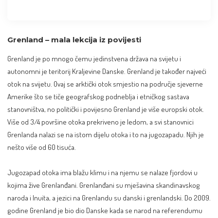
Grenland – mala lekcija iz povijesti
Grenland je po mnogo čemu jedinstvena država na svijetu i
autonomni je teritorij
Kraljevine Danske
. Grenland je također najveći
otok na svijetu. Ovaj se arktički otok smjestio na područje sjeverne
Amerike što se tiče geografskog podneblja i etničkog sastava
stanovništva, no politički i povijesno Grenland je više europski otok.
Više od 3/4 površine otoka prekriveno je ledom, a svi stanovnici
Grenlanda nalazi se na istom dijelu otoka i to na jugozapadu. Njih je
nešto više od 60 tisuća.
Jugozapad otoka ima blažu klimu i na njemu se nalaze fjordovi u
kojima žive Grenlanđani. Grenlanđani su mješavina skandinavskog
naroda i Inuita, a jezici na Grenlandu su danski i grenlandski. Do 2009.
godine Grenland je bio dio Danske kada se narod na referendumu