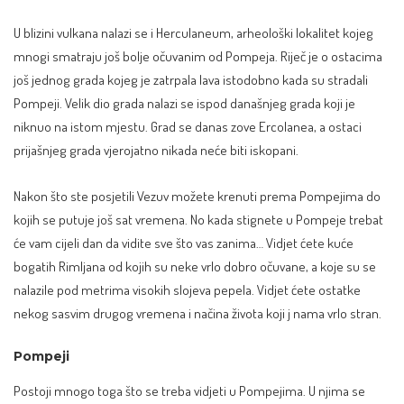
U blizini vulkana nalazi se i Herculaneum, arheološki lokalitet kojeg
mnogi smatraju još bolje očuvanim od Pompeja. Riječ je o ostacima
još jednog grada kojeg je zatrpala lava istodobno kada su stradali
Pompeji. Velik dio grada nalazi se ispod današnjeg grada koji je
niknuo na istom mjestu. Grad se danas zove Ercolanea, a ostaci
prijašnjeg grada vjerojatno nikada neće biti iskopani.
Nakon što ste posjetili Vezuv možete krenuti prema Pompejima do
kojih se putuje još sat vremena. No kada stignete u Pompeje trebat
će vam cijeli dan da vidite sve što vas zanima… Vidjet ćete kuće
bogatih Rimljana od kojih su neke vrlo dobro očuvane, a koje su se
nalazile pod metrima visokih slojeva pepela. Vidjet ćete ostatke
nekog sasvim drugog vremena i načina života koji j nama vrlo stran.
Pompeji
Postoji mnogo toga što se treba vidjeti u Pompejima. U njima se