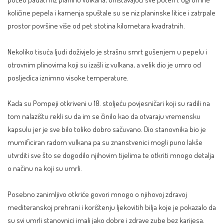
količine pepela i kamenja spuštale su se niz planinske litice i zatrpale
prostor površine više od pet stotina kilometara kvadratnih.
Nekoliko tisuća ljudi doživjelo je strašnu smrt gušenjem u pepelu i
otrovnim plinovima koji su izašli iz vulkana, a velik dio je umro od
posljedica iznimno visoke temperature.
Kada su Pompeji otkriveni u 18. stoljeću povjesničari koji su radili na
tom nalazištu rekli su da im se činilo kao da otvaraju vremensku
kapsulu jer je sve bilo toliko dobro sačuvano. Dio stanovnika bio je
mumificiran radom vulkana pa su znanstvenici mogli puno lakše
utvrditi sve što se dogodilo njihovim tijelima te otkriti mnogo detalja
o načinu na koji su umrli.
Posebno zanimljivo otkriće govori mnogo o njihovoj zdravoj
mediteranskoj prehrani i korištenju ljekovitih bilja koje je pokazalo da
su svi umrli stanovnici imali jako dobre i zdrave zube bez karijesa.