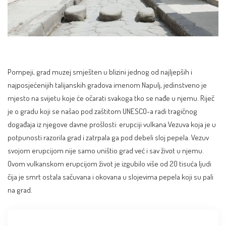
Pompeji, grad muzej smješten u blizini jednog od najljepših i
najposjećenijih
talijanskih gradova imenom Napulj
, jedinstveno je
mjesto na svijetu koje će očarati svakoga tko se nađe u njemu. Riječ
je o gradu koji se našao pod zaštitom UNESCO-a radi tragičnog
događaja iz njegove davne prošlosti: erupciji vulkana Vezuva koja je u
potpunosti razorila grad i zatrpala ga pod debeli sloj pepela. Vezuv
svojom erupcijom nije samo uništio grad već i sav život u njemu.
Ovom vulkanskom erupcijom život je izgubilo više od 20 tisuća ljudi
čija je smrt ostala sačuvana i okovana u slojevima pepela koji su pali
na grad.