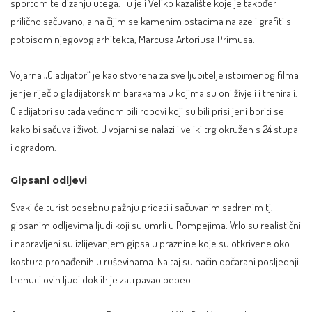
sportom te dizanju utega. Tu je i Veliko kazalište koje je također
prilično sačuvano, a na čijim se kamenim ostacima nalaze i grafiti s
potpisom njegovog arhitekta, Marcusa Artoriusa Primusa.
Vojarna „Gladijator“ je kao stvorena za sve ljubitelje istoimenog filma
jer je riječ o gladijatorskim barakama u kojima su oni živjeli i trenirali.
Gladijatori su tada većinom bili robovi koji su bili prisiljeni boriti se
kako bi sačuvali život. U vojarni se nalazi i veliki trg okružen s 24 stupa
i ogradom.
Gipsani odljevi
Svaki će turist posebnu pažnju pridati i sačuvanim sadrenim tj.
gipsanim odljevima ljudi koji su umrli u Pompejima. Vrlo su realistični
i napravljeni su izlijevanjem gipsa u praznine koje su otkrivene oko
kostura pronađenih u ruševinama. Na taj su način dočarani posljednji
trenuci ovih ljudi dok ih je zatrpavao pepeo.