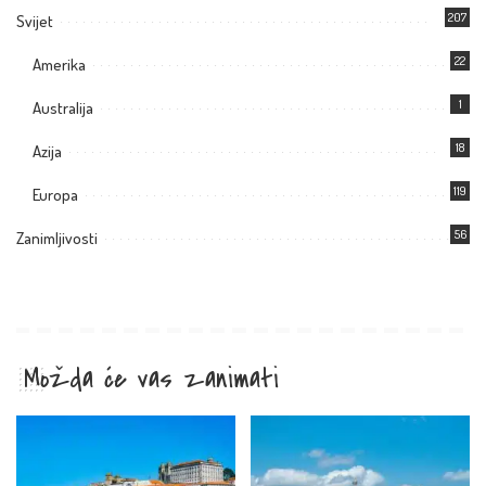
207
Svijet
22
Amerika
1
Australija
18
Azija
119
Europa
56
Zanimljivosti
Možda će vas zanimati