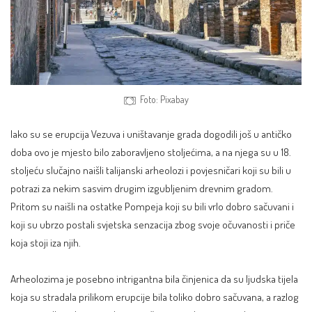
Foto: Pixabay
Iako su se erupcija Vezuva i uništavanje grada dogodili još u antičko
doba ovo je mjesto bilo zaboravljeno stoljećima, a na njega su u 18.
stoljeću slučajno naišli talijanski arheolozi i povjesničari koji su bili u
potrazi za nekim sasvim drugim izgubljenim drevnim gradom.
Pritom su naišli na ostatke Pompeja koji su bili vrlo dobro sačuvani i
koji su ubrzo postali svjetska senzacija zbog svoje očuvanosti i priče
koja stoji iza njih.
Arheolozima je posebno intrigantna bila činjenica da su ljudska tijela
koja su stradala prilikom erupcije bila toliko dobro sačuvana, a razlog