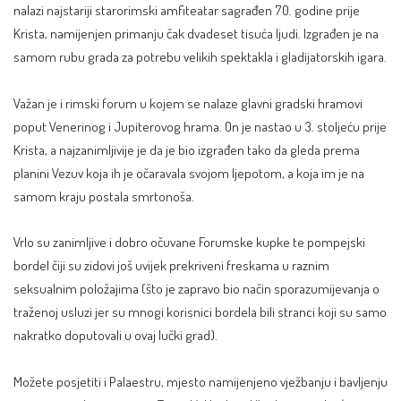
nalazi najstariji starorimski amfiteatar sagrađen 70. godine prije
Krista, namijenjen primanju čak dvadeset tisuća ljudi. Izgrađen je na
samom rubu grada za potrebu velikih spektakla i gladijatorskih igara.
Važan je i rimski forum u kojem se nalaze glavni gradski hramovi
poput Venerinog i Jupiterovog hrama. On je nastao u 3. stoljeću prije
Krista, a najzanimljivije je da je bio izgrađen tako da gleda prema
planini Vezuv koja ih je očaravala svojom ljepotom, a koja im je na
samom kraju postala smrtonoša.
Vrlo su zanimljive i dobro očuvane Forumske kupke te pompejski
bordel čiji su zidovi još uvijek prekriveni freskama u raznim
seksualnim položajima (što je zapravo bio način sporazumijevanja o
traženoj usluzi jer su mnogi korisnici bordela bili stranci koji su samo
nakratko doputovali u ovaj lučki grad).
Možete posjetiti i Palaestru, mjesto namijenjeno vježbanju i bavljenju