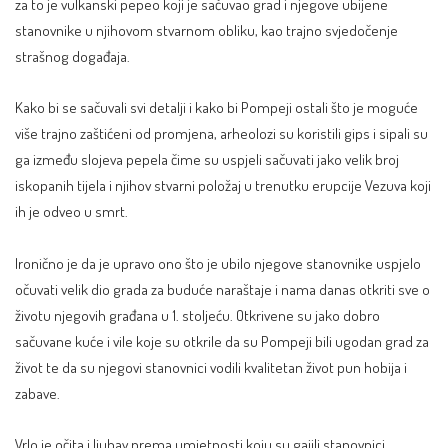
za to je vulkanski pepeo koji je sačuvao grad i njegove ubijene
stanovnike u njihovom stvarnom obliku, kao trajno svjedočenje
strašnog događaja.
Kako bi se sačuvali svi detalji i kako bi Pompeji ostali što je moguće
više trajno zaštićeni od promjena, arheolozi su koristili gips i sipali su
ga između slojeva pepela čime su uspjeli sačuvati jako velik broj
iskopanih tijela i njihov stvarni položaj u trenutku erupcije Vezuva koji
ih je odveo u smrt.
Ironično je da je upravo ono što je ubilo njegove stanovnike uspjelo
očuvati velik dio grada za buduće naraštaje i nama danas otkriti sve o
životu njegovih građana u 1. stoljeću. Otkrivene su jako dobro
sačuvane kuće i vile koje su otkrile da su Pompeji bili ugodan grad za
život te da su njegovi stanovnici vodili kvalitetan život pun hobija i
zabave.
Vrlo je očita i ljubav prema umjetnosti koju su gajili stanovnici