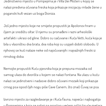
Jedinstveno mjesto u Pompejima je i Villa Dei Misteri u kojoj se
nalazi predivna očuvana freska koja prikazuje inicijaciju mlade žene u
poganski kult vezan uz boga Dioniza.
Još jedno mjesto koje ne smijete propustiti je Apolonov hram u
čijem je središtu oltar. U njemu su pronađeni i razni arheološki
artefakti i ukrasi od gline. Dobro su sačuvane i Kuća Vetti, kuća koja je
bila u vlasništvu dva brata, dva roba koji su uspjeli dobiti slobodu. U
njihovoj se kući nalaze neke od najočuvanijih i najvažnijih freski iz
rimskog doba.
Nemojte propustiti Kuću pjesnika koja je prepuna mozaika od
samog ulaza do dvorišta u kojem se nalazi fontana. Na ulazu u kuću
nalazi se jedinstveni i nadasve dobro očuvani mozaik koji prikazuje
crnog psa ispod čijih nogu piše Cave Canem, što znači Čuvaj se psa.
Izvrsno mjesto za razgledavanje je i Kuća Fauna, najveća i najbogatija
u Pompejima a koja se nalazi na prostoru većem od tri tisuće metara