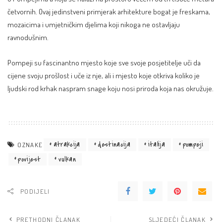
četvornih. Ovaj jedinstveni primjerak arhitekture bogat je freskama,
mozaicima i umjetničkim djelima koji nikoga ne ostavljaju
ravnodušnim.
Pompeji su fascinantno mjesto koje sve svoje posjetitelje uči da
cijene svoju prošlost i uče iz nje, ali i mjesto koje otkriva koliko je
ljudski rod krhak naspram snage koju nosi priroda koja nas okružuje.
atrakcija
destinacija
italija
pompeji
OZNAKE
povijest
vulkan
PODIJELI
PRETHODNI ČLANAK
SLJEDEĆI ČLANAK