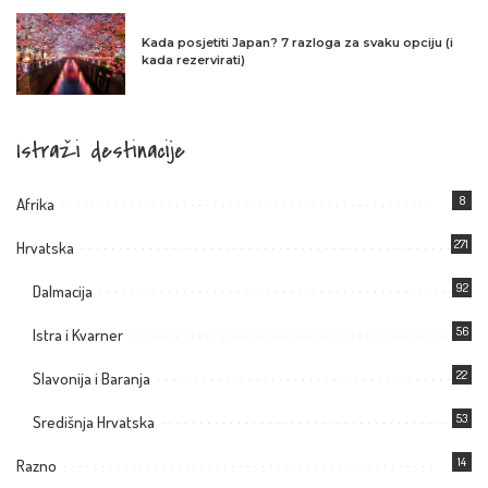
Kada posjetiti Japan? 7 razloga za svaku opciju (i
kada rezervirati)
Istraži destinacije
8
Afrika
271
Hrvatska
92
Dalmacija
56
Istra i Kvarner
22
Slavonija i Baranja
53
Središnja Hrvatska
14
Razno