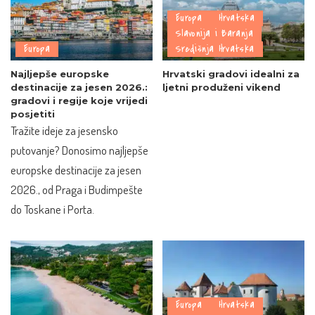
Europa
Hrvatska
Slavonija i Baranja
Europa
Središnja Hrvatska
Najljepše europske
Hrvatski gradovi idealni za
destinacije za jesen 2026.:
ljetni produženi vikend
gradovi i regije koje vrijedi
posjetiti
Tražite ideje za jesensko
putovanje? Donosimo najljepše
europske destinacije za jesen
2026., od Praga i Budimpešte
do Toskane i Porta.
Europa
Hrvatska