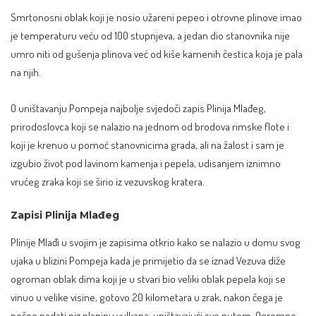
Smrtonosni oblak koji je nosio užareni pepeo i otrovne plinove imao
je temperaturu veću od 100 stupnjeva, a jedan dio stanovnika nije
umro niti od gušenja plinova već od kiše kamenih čestica koja je pala
na njih.
O uništavanju Pompeja najbolje svjedoči zapis Plinija Mlađeg,
prirodoslovca koji se nalazio na jednom od brodova rimske flote i
koji je krenuo u pomoć stanovnicima grada, ali na žalost i sam je
izgubio život pod lavinom kamenja i pepela, udisanjem iznimno
vrućeg zraka koji se širio iz vezuvskog kratera.
Zapisi Plinija Mlađeg
Plinije Mlađi u svojim je zapisima otkrio kako se nalazio u domu svog
ujaka u blizini Pompeja kada je primijetio da se iznad Vezuva diže
ogroman oblak dima koji je u stvari bio veliki oblak pepela koji se
vinuo u velike visine, gotovo 20 kilometara u zrak, nakon čega je
počeo padati niz planinu vulkana, uništavajući sve putem. Ogromne