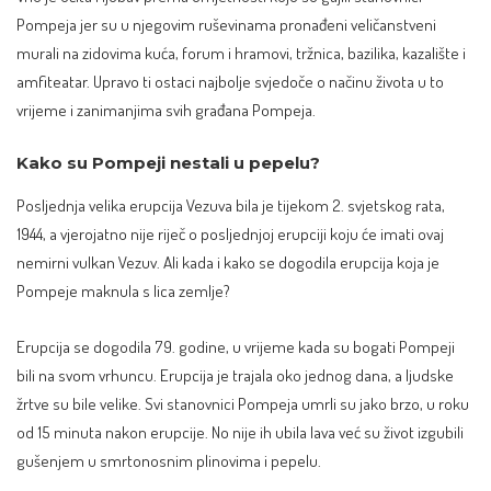
Pompeja jer su u njegovim ruševinama pronađeni veličanstveni
murali na zidovima kuća, forum i hramovi, tržnica, bazilika, kazalište i
amfiteatar. Upravo ti ostaci najbolje svjedoče o načinu života u to
vrijeme i zanimanjima svih građana Pompeja.
Kako su Pompeji nestali u pepelu?
Posljednja velika erupcija Vezuva bila je tijekom 2. svjetskog rata,
1944, a vjerojatno nije riječ o posljednjoj erupciji koju će imati ovaj
nemirni vulkan Vezuv. Ali kada i kako se dogodila erupcija koja je
Pompeje maknula s lica zemlje?
Erupcija se dogodila 79. godine, u vrijeme kada su bogati Pompeji
bili na svom vrhuncu. Erupcija je trajala oko jednog dana, a ljudske
žrtve su bile velike. Svi stanovnici Pompeja umrli su jako brzo, u roku
od 15 minuta nakon erupcije. No nije ih ubila lava već su život izgubili
gušenjem u smrtonosnim plinovima i pepelu.