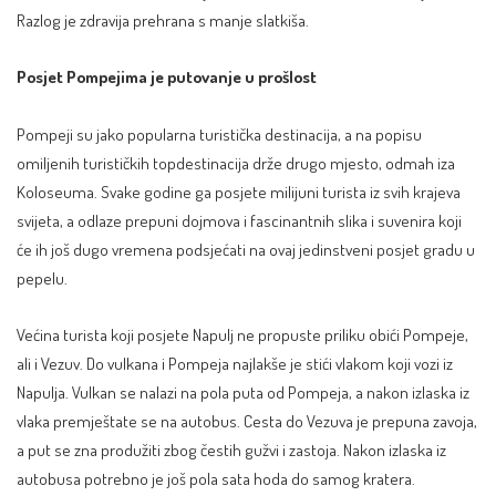
Razlog je zdravija prehrana s manje slatkiša.
Posjet Pompejima je putovanje u prošlost
Pompeji su jako popularna turistička destinacija, a na popisu
omiljenih turističkih topdestinacija drže drugo mjesto, odmah iza
Koloseuma. Svake godine ga posjete milijuni turista iz svih krajeva
svijeta
, a odlaze prepuni dojmova i fascinantnih slika i suvenira koji
će ih još dugo vremena podsjećati na ovaj jedinstveni posjet gradu u
pepelu.
Većina turista koji posjete
Napulj
ne propuste priliku obići Pompeje,
ali i Vezuv. Do vulkana i Pompeja najlakše je stići vlakom koji vozi iz
Napulja. Vulkan se nalazi na pola puta od Pompeja, a nakon izlaska iz
vlaka premještate se na autobus. Cesta do Vezuva je prepuna zavoja,
a put se zna produžiti zbog čestih gužvi i zastoja. Nakon izlaska iz
autobusa potrebno je još pola sata hoda do samog kratera.