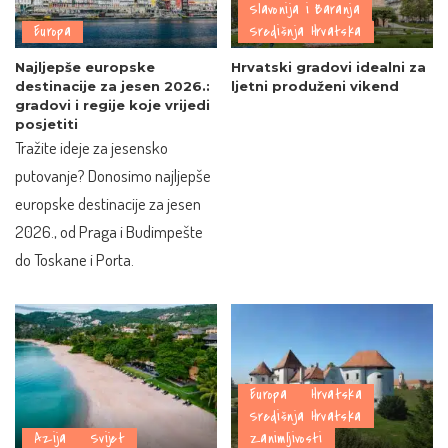
Slavonija i Baranja
Europa
Središnja Hrvatska
Najljepše europske
Hrvatski gradovi idealni za
destinacije za jesen 2026.:
ljetni produženi vikend
gradovi i regije koje vrijedi
posjetiti
Tražite ideje za jesensko
putovanje? Donosimo najljepše
europske destinacije za jesen
2026., od Praga i Budimpešte
do Toskane i Porta.
Europa
Hrvatska
Središnja Hrvatska
Azija
Svijet
Zanimljivosti