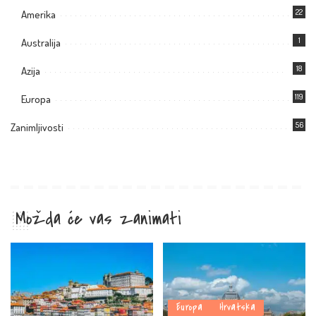
22
Amerika
1
Australija
18
Azija
119
Europa
56
Zanimljivosti
Možda će vas zanimati
Europa
Hrvatska