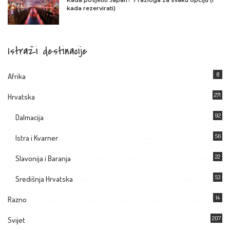
Kada posjetiti Japan? 7 razloga za svaku opciju (i
kada rezervirati)
Istraži destinacije
8
Afrika
271
Hrvatska
92
Dalmacija
56
Istra i Kvarner
22
Slavonija i Baranja
53
Središnja Hrvatska
14
Razno
207
Svijet