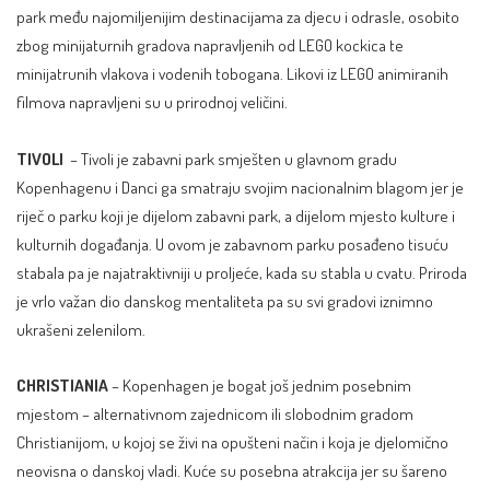
park među najomiljenijim destinacijama za djecu i odrasle, osobito
zbog minijaturnih gradova napravljenih od LEGO kockica te
minijatrunih vlakova i vodenih tobogana. Likovi iz LEGO animiranih
filmova napravljeni su u prirodnoj veličini.
TIVOLI
– Tivoli je zabavni park smješten u glavnom gradu
Kopenhagenu i Danci ga smatraju svojim nacionalnim blagom jer je
riječ o parku koji je dijelom zabavni park, a dijelom mjesto kulture i
kulturnih događanja. U ovom je zabavnom parku posađeno tisuću
stabala pa je najatraktivniji u proljeće, kada su stabla u cvatu. Priroda
je vrlo važan dio danskog mentaliteta pa su svi gradovi iznimno
ukrašeni zelenilom.
CHRISTIANIA
– Kopenhagen je bogat još jednim posebnim
mjestom – alternativnom zajednicom ili slobodnim gradom
Christianijom, u kojoj se živi na opušteni način i koja je djelomično
neovisna o danskoj vladi. Kuće su posebna atrakcija jer su šareno