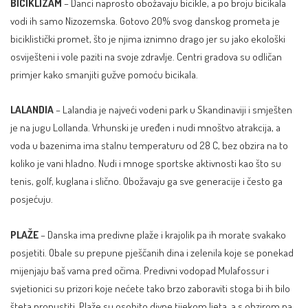
BICIKLIZAM
– Danci naprosto obožavaju bicikle, a po broju bicikala
vodi ih samo Nizozemska. Gotovo 20% svog danskog prometa je
biciklistički promet, što je njima iznimno drago jer su jako ekološki
osviješteni i vole paziti na svoje zdravlje. Centri gradova su odličan
primjer kako smanjiti gužve pomoću bicikala.
LALANDIA
– Lalandia je najveći vodeni park u Skandinaviji i smješten
je na jugu Lollanda. Vrhunski je uređen i nudi mnoštvo atrakcija, a
voda u bazenima ima stalnu temperaturu od 28 C, bez obzira na to
koliko je vani hladno. Nudi i mnoge sportske aktivnosti kao što su
tenis, golf, kuglana i slično. Obožavaju ga sve generacije i često ga
posjećuju.
PLAŽE
– Danska ima predivne plaže i krajolik pa ih morate svakako
posjetiti. Obale su prepune pješčanih dina i zelenila koje se ponekad
mijenjaju baš vama pred očima. Predivni vodopad Mulafossur i
svjetionici su prizori koje nećete tako brzo zaboraviti stoga bi ih bilo
šteta propustiti. Plaže su osobito divne tijekom ljeta, a s obzirom na