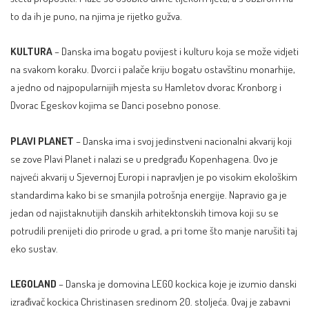
to da ih je puno, na njima je rijetko gužva.
KULTURA
– Danska ima bogatu povijest i kulturu koja se može vidjeti
na svakom koraku. Dvorci i palače kriju bogatu ostavštinu monarhije,
a jedno od najpopularnijih mjesta su Hamletov dvorac Kronborg i
Dvorac Egeskov kojima se Danci posebno ponose.
PLAVI PLANET
– Danska ima i svoj jedinstveni nacionalni akvarij koji
se zove Plavi Planet i nalazi se u predgrađu Kopenhagena. Ovo je
najveći akvarij u Sjevernoj Europi i napravljen je po visokim ekološkim
standardima kako bi se smanjila potrošnja energije. Napravio ga je
jedan od najistaknutijih danskih arhitektonskih timova koji su se
potrudili prenijeti dio prirode u grad, a pri tome što manje narušiti taj
eko sustav.
LEGOLAND
– Danska je domovina LEGO kockica koje je izumio danski
izrađivač kockica Christinasen sredinom 20. stoljeća. Ovaj je zabavni