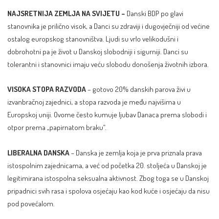
NAJSRETNIJA ZEMLJA NA SVIJETU –
Danski BDP po glavi
stanovnika je prilično visok, a Danci su zdraviji i dugovječniji od većine
ostalog europskog stanovništva. Ljudi su vrlo velikodušni i
dobrohotni pa je život u Danskoj slobodniji i sigurniji. Danci su
tolerantni i stanovnici imaju veću slobodu donošenja životnih izbora.
VISOKA STOPA RAZVODA
– gotovo 20% danskih parova živi u
izvanbračnoj zajednici, a stopa razvoda je među najvišima u
Europskoj uniji. Ovome često kumuje ljubav Danaca prema slobodi i
otpor prema „papirnatom braku“.
LIBERALNA DANSKA
– Danska je zemlja koja je prva priznala prava
istospolnim zajednicama, a već od početka 20. stoljeća u Danskoj je
legitimirana istospolna seksualna aktivnost. Zbog toga se u Danskoj
pripadnici svih rasa i spolova osjećaju kao kod kuće i osjećaju da nisu
pod povećalom.