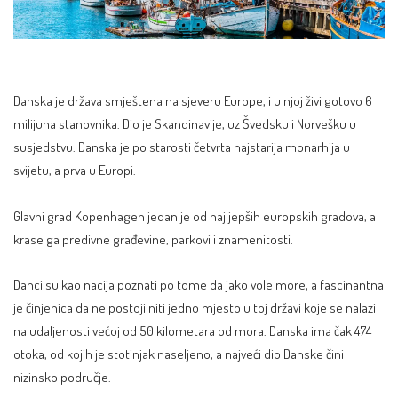
Danska je država smještena na sjeveru Europe, i u njoj živi gotovo 6
milijuna stanovnika. Dio je Skandinavije, uz Švedsku i Norvešku u
susjedstvu. Danska je po starosti četvrta najstarija monarhija u
svijetu, a prva u Europi.
Glavni grad Kopenhagen jedan je od najljepših europskih gradova, a
krase ga predivne građevine, parkovi i znamenitosti.
Danci su kao nacija poznati po tome da jako vole more, a fascinantna
je činjenica da ne postoji niti jedno mjesto u toj državi koje se nalazi
na udaljenosti većoj od 50 kilometara od mora. Danska ima čak 474
otoka, od kojih je stotinjak naseljeno, a najveći dio Danske čini
nizinsko područje.