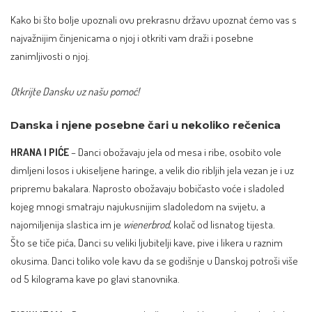
Kako bi što bolje upoznali ovu prekrasnu državu upoznat ćemo vas s
najvažnijim činjenicama o njoj i otkriti vam draži i posebne
zanimljivosti o njoj.
Otkrijte Dansku uz našu pomoć!
Danska i njene posebne čari u nekoliko rečenica
HRANA I PIĆE
– Danci obožavaju jela od mesa i ribe, osobito vole
dimljeni losos i ukiseljene haringe, a velik dio ribljih jela vezan je i uz
pripremu bakalara. Naprosto obožavaju bobičasto voće i sladoled
kojeg mnogi smatraju najukusnijim sladoledom na svijetu, a
najomiljenija slastica im je
wienerbrod
, kolač od lisnatog tijesta.
Što se tiče pića, Danci su veliki ljubitelji kave, pive i likera u raznim
okusima. Danci toliko vole kavu da se godišnje u Danskoj potroši više
od 5 kilograma kave po glavi stanovnika.