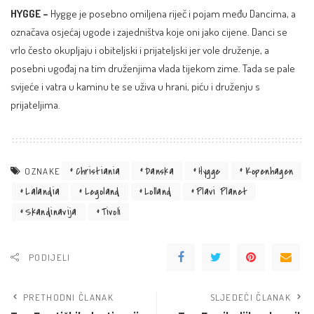
HYGGE –
Hygge
je posebno omiljena riječ i pojam među Dancima, a
označava osjećaj ugode i zajedništva koje oni jako cijene. Danci se
vrlo često okupljaju i obiteljski i prijateljski jer vole druženje, a
posebni ugođaj na tim druženjima vlada tijekom zime. Tada se pale
svijeće i vatra u kaminu te se uživa u hrani, piću i druženju s
prijateljima.
Christiania
Danska
Hygge
Kopenhagen
OZNAKE
Lalandia
Legoland
Lolland
Plavi Planet
Skandinavija
Tivoli
PODIJELI
PRETHODNI ČLANAK
SLJEDEĆI ČLANAK