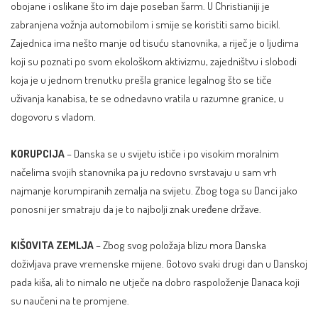
obojane i oslikane što im daje poseban šarm. U Christianiji je
zabranjena vožnja automobilom i smije se koristiti samo bicikl.
Zajednica ima nešto manje od tisuću stanovnika, a riječ je o ljudima
koji su poznati po svom ekološkom aktivizmu, zajedništvu i slobodi
koja je u jednom trenutku prešla granice legalnog što se tiče
uživanja kanabisa, te se odnedavno vratila u razumne granice, u
dogovoru s vladom.
KORUPCIJA
– Danska se u svijetu ističe i po visokim moralnim
načelima svojih stanovnika pa ju redovno svrstavaju u sam vrh
najmanje korumpiranih zemalja na svijetu. Zbog toga su Danci jako
ponosni jer smatraju da je to najbolji znak uređene države.
KIŠOVITA ZEMLJA
– Zbog svog položaja blizu mora Danska
doživljava prave vremenske mijene. Gotovo svaki drugi dan u Danskoj
pada kiša, ali to nimalo ne utječe na dobro raspoloženje Danaca koji
su naučeni na te promjene.