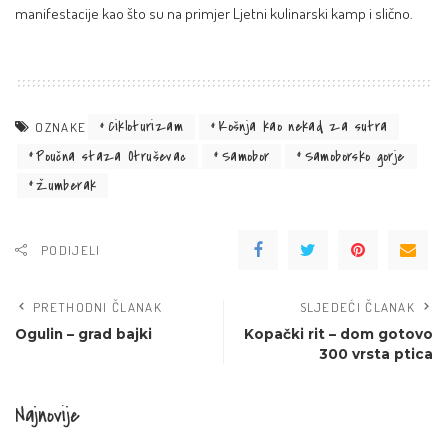
manifestacije kao što su na primjer Ljetni kulinarski kamp i slično.
Cikloturizam
Košnja kao nekad za sutra
OZNAKE
Poučna staza Otruševac
Samobor
Samoborsko gorje
Žumberak
PODIJELI
PRETHODNI ČLANAK
SLJEDEĆI ČLANAK
Ogulin – grad bajki
Kopački rit – dom gotovo
300 vrsta ptica
Najnovije