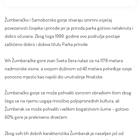
Žumberačko i Samoborsko gorje stvaraju iznimni osjećaj
povezanosti čovjeka i prirode jer je priroda parka gotovo netaknuta i
dobro očuvana. Zbog toga 1999. godine ovo područje postaje
zaštićeno dobro i dobiva titulu Parka prirode.
Vrh Žumberačke gore zvan Sveta Gera nalazi se na 1178 metara
nadmorske visine, a svojom dužinom od 40 metara potvrđuje svoje
ponosno mjesto kao najviši dio unutrašnje Hrvatske.
Žumberačko gorje se može pohvaliti izvrsnim obradivim tlom zbog
čega se na njemu uzgaja mnoštvo poljoprivrednih kultura, ali
Žumberak se može pohvaliti i velikim bogatstvom šume – gotovo
60% gore je prekriveno drvećem.
Zbog svih tih dobrih karakteristika Žumberak je naseljen još od