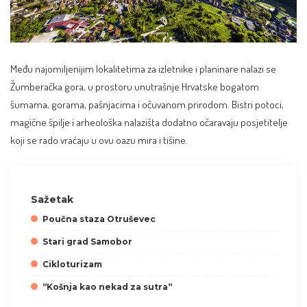
Među najomiljenijim lokalitetima za izletnike i planinare nalazi se
Žumberačka gora, u prostoru unutrašnje Hrvatske bogatom
šumama, gorama, pašnjacima i očuvanom prirodom. Bistri potoci,
magične špilje i arheološka nalazišta dodatno očaravaju posjetitelje
koji se rado vraćaju u ovu oazu mira i tišine.
Sažetak
Poučna staza Otruševec
Stari grad Samobor
Cikloturizam
“Košnja kao nekad za sutra“