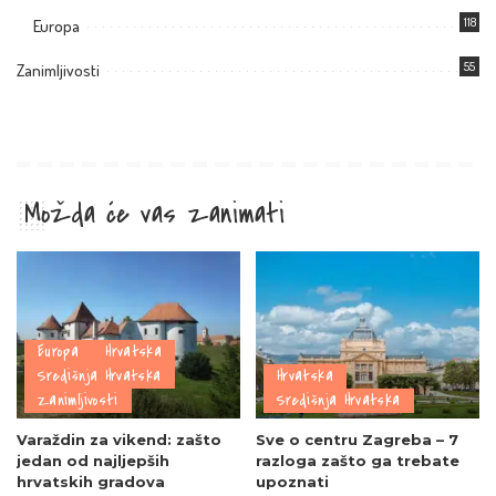
118
Europa
55
Zanimljivosti
Možda će vas zanimati
Europa
Hrvatska
Središnja Hrvatska
Hrvatska
Zanimljivosti
Središnja Hrvatska
Varaždin za vikend: zašto
Sve o centru Zagreba – 7
jedan od najljepših
razloga zašto ga trebate
hrvatskih gradova
upoznati