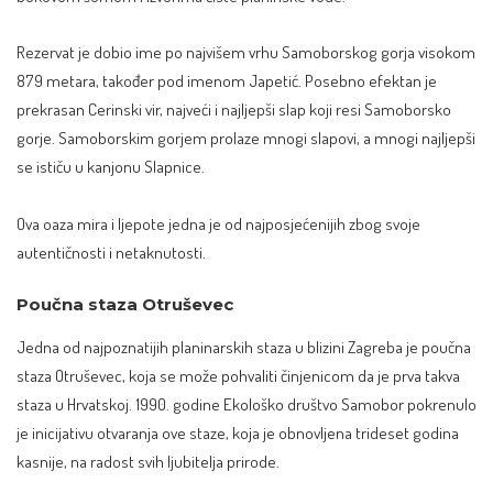
Rezervat je dobio ime po najvišem vrhu Samoborskog gorja visokom
879 metara, također pod imenom Japetić. Posebno efektan je
prekrasan Cerinski vir, najveći i najljepši slap koji resi Samoborsko
gorje. Samoborskim gorjem prolaze mnogi slapovi, a mnogi najljepši
se ističu u kanjonu Slapnice.
Ova oaza mira i ljepote jedna je od najposjećenijih zbog svoje
autentičnosti i netaknutosti.
Poučna staza Otruševec
Jedna od najpoznatijih planinarskih staza u blizini Zagreba je poučna
staza Otruševec, koja se može pohvaliti činjenicom da je prva takva
staza u Hrvatskoj. 1990. godine Ekološko društvo Samobor pokrenulo
je inicijativu otvaranja ove staze, koja je obnovljena trideset godina
kasnije, na radost svih ljubitelja prirode.