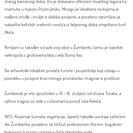
starog kamenog doba, što je dokazano otkrićem lovačkog logora na
mamute u mjestu Postružniku. Mnogo je lokaliteta na kojima je
nađeno oruđe i oružje iz daleke povijesti, a posebno zanimljivo je
nalazište keltskih srebrnih novčića iz željeznog doba smješteno kod
Okića.
Rimljani su također ostavili svoj obol u Žumberku čemu je svjedok
nekropola s grobovima blizu sela Gornji Vas.
Ovi arheološki lokaliteti privlače turiste i posjetitelje koji uživaju u
povratku u povijest kroz mnoge pronalaske i tragove iz prošlosti.
Žumberak je vrlo opustošen u 15. i 16. stoljeću od strane Turaka, a
njihovi tragovi se vide u ruševinama pored sela Kekića.
1975. Rezervat šumske vegetacije Japetić također postaje zaštićeni
dio Žumberka, posebno se ističući prekrasnom florom, bogatom
bukovom šumom i izvorima čiste planinske vode.