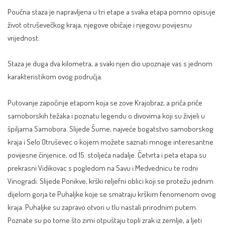
Poučna staza je napravljena u tri etape a svaka etapa pomno opisuje
život otruševečkog kraja, njegove običaje i njegovu povijesnu
vrijednost.
Staza je duga dva kilometra, a svaki njen dio upoznaje vas s jednom
karakteristikom ovog područja.
Putovanje započinje etapom koja se zove Krajobraz, a priča priče
samoborskih težaka i poznatu legendu o divovima koji su živjeli u
špiljama Samobora. Slijede Šume, najveće bogatstvo samoborskog
kraja i Selo Otruševec o kojem možete saznati mnoge interesantne
povijesne činjenice, od 15. stoljeća nadalje. Četvrta i peta etapa su
prekrasni Vidikovac s pogledom na Savu i Medvednicu te rodni
Vinogradi. Slijede Ponikve, krški reljefni oblici koji se protežu jednim
dijelom gorja te Puhaljke koje se smatraju krškim fenomenom ovog
kraja. Puhaljke su zapravo otvori u tlu nastali prirodnim putem.
Poznate su po tome što zimi otpuštaju topli zrak iz zemlje, a ljeti