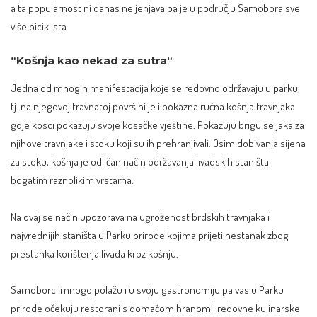
a ta popularnost ni danas ne jenjava pa je u području Samobora sve
više biciklista.
“Košnja kao nekad za sutra“
Jedna od mnogih manifestacija koje se redovno održavaju u parku,
tj. na njegovoj travnatoj površini je i pokazna ručna košnja travnjaka
gdje kosci pokazuju svoje kosačke vještine. Pokazuju brigu seljaka za
njihove travnjake i stoku koji su ih prehranjivali. Osim dobivanja sijena
za stoku, košnja je odličan način održavanja livadskih staništa
bogatim raznolikim vrstama.
Na ovaj se način upozorava na ugroženost brdskih travnjaka i
najvrednijih staništa u Parku prirode kojima prijeti nestanak zbog
prestanka korištenja livada kroz košnju.
Samoborci mnogo polažu i u svoju gastronomiju pa vas u Parku
prirode očekuju restorani s domaćom hranom i redovne kulinarske