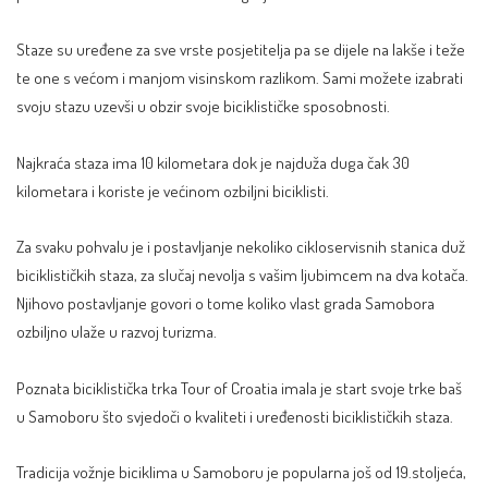
Staze su uređene za sve vrste posjetitelja pa se dijele na lakše i teže
te one s većom i manjom visinskom razlikom. Sami možete izabrati
svoju stazu uzevši u obzir svoje biciklističke sposobnosti.
Najkraća staza ima 10 kilometara dok je najduža duga čak 30
kilometara i koriste je većinom ozbiljni biciklisti.
Za svaku pohvalu je i postavljanje nekoliko cikloservisnih stanica duž
biciklističkih staza, za slučaj nevolja s vašim ljubimcem na dva kotača.
Njihovo postavljanje govori o tome koliko vlast grada Samobora
ozbiljno ulaže u razvoj turizma.
Poznata biciklistička trka Tour of Croatia imala je start svoje trke baš
u Samoboru što svjedoči o kvaliteti i uređenosti biciklističkih staza.
Tradicija vožnje biciklima u Samoboru je popularna još od 19.stoljeća,