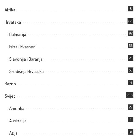
8
Afrika
271
Hrvatska
92
Dalmacija
56
Istra i Kvarner
22
Slavonija i Baranja
53
Središnja Hrvatska
14
Razno
206
Svijet
22
Amerika
1
Australija
18
Azija