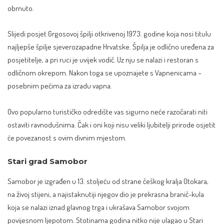
obrnuto.
Slijedi posjet Grgosovoj špilji otkrivenoj 1973. godine koja nosi titulu
najljepše špilje sjeverozapadne Hrvatske. Špilja je odlično uređena za
posjetitelje, a pri ruci je uvijek vodič. Uz nju se nalazi i restoran s
odličnom okrepom. Nakon toga se upoznajete s Vapnenicama –
posebnim pećima za izradu vapna.
Ovo popularno turističko odredište vas sigurno neće razočarati niti
ostaviti ravnodušnima. Čak i oni koji nisu veliki ljubitelji prirode osjetit
će povezanost s ovim divnim mjestom.
Stari grad Samobor
Samobor je izgrađen u 13. stoljeću od strane češkog kralja Otokara,
na živoj stijeni, a najistaknutiji njegov dio je prekrasna branič-kula
koja se nalazi iznad glavnog trga i ukrašava Samobor svojom
povijesnom ljepotom. Stotinama godina nitko nije ulagao u Stari