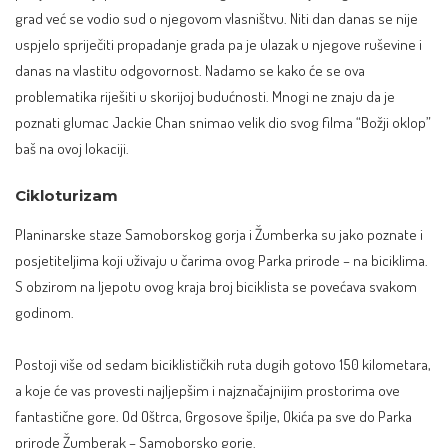
grad već se vodio sud o njegovom vlasništvu. Niti dan danas se nije
uspjelo spriječiti propadanje grada pa je ulazak u njegove ruševine i
danas na vlastitu odgovornost. Nadamo se kako će se ova
problematika riješiti u skorijoj budućnosti. Mnogi ne znaju da je
poznati glumac Jackie Chan snimao velik dio svog filma “Božji oklop”
baš na ovoj lokaciji.
Cikloturizam
Planinarske staze Samoborskog gorja i Žumberka su jako poznate i
posjetiteljima koji uživaju u čarima ovog Parka prirode – na biciklima.
S obzirom na ljepotu ovog kraja broj biciklista se povećava svakom
godinom.
Postoji više od sedam biciklističkih ruta dugih gotovo 150 kilometara,
a koje će vas provesti najljepšim i najznačajnijim prostorima ove
fantastične gore. Od Oštrca, Grgosove špilje, Okića pa sve do Parka
prirode Žumberak – Samoborsko gorje.