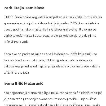
Park kralja Tomislava
U blizini Frankopanskog kaštela smješten je i Park kralja Tomislava, sa
spomenikom kralju Tomislavu, koji je izgrađen 1925., kao obljetnica
tisuću godina nakon nastanka Hrvatskog kraljevstva. U ovome se
parku također nalazi i Cesarovac, vrelo za koje se vjeruje da njime
teče vilinska voda.
Nedaleko od parka nalazi se crkva Uzvišenja sv. Križa koja služi kao
župna crkva te se malo dalje, u blizini groblja, nalazi i kapela sv.
Jakova koja je jedna od najstarijih građevina u ovome gradu – datira
iz 12. ili 13. stoljeća.
Ivana Brlić Mažuranić
Kao najpoznatija stanovnica Ogulina, autorica Ivana Brlić Mažuranić još
je jedan razlog za posjet ovom prekrasnom gradiću. U njenu čast
organizira se Ogulinski festival bajke koji je se održava u lipnju svake