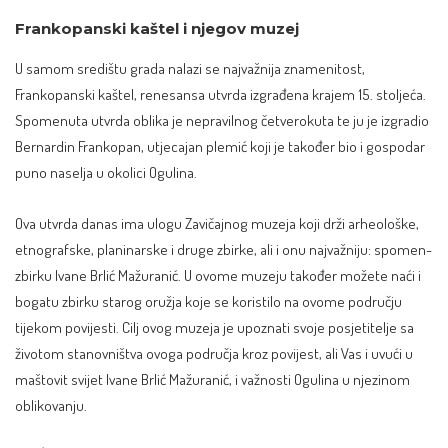
Frankopanski kaštel i njegov muzej
U samom središtu grada nalazi se najvažnija znamenitost,
Frankopanski kaštel, renesansa utvrda izgrađena krajem 15. stoljeća.
Spomenuta utvrda oblika je nepravilnog četverokuta te ju je izgradio
Bernardin Frankopan, utjecajan plemić koji je također bio i gospodar
puno naselja u okolici Ogulina.
Ova utvrda danas ima ulogu Zavičajnog muzeja koji drži arheološke,
etnografske, planinarske i druge zbirke, ali i onu najvažniju: spomen-
zbirku Ivane Brlić Mažuranić. U ovome muzeju također možete naći i
bogatu zbirku starog oružja koje se koristilo na ovome području
tijekom povijesti. Cilj ovog muzeja je upoznati svoje posjetitelje sa
životom stanovništva ovoga područja kroz povijest, ali Vas i uvući u
maštovit svijet Ivane Brlić Mažuranić, i važnosti Ogulina u njezinom
oblikovanju.