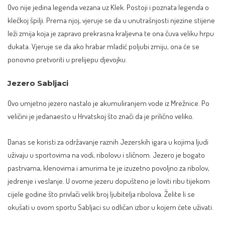
Ovo nije jedina legenda vezana uz Klek. Postoji i poznata legenda o
klečkoj špilji. Prema njoj, vjeruje se da u unutrašnjosti njezine stijene
leži zmija koja je zapravo prekrasna kraljevna te ona čuva veliku hrpu
dukata. Vjeruje se da ako hrabar mladić poljubi zmiju, ona će se
ponovno pretvoriti u prelijepu djevojku.
Jezero Sabljaci
Ovo umjetno jezero nastalo je akumuliranjem vode iz Mrežnice. Po
veličini je jedanaesto u Hrvatskoj što znači da je prilično veliko.
Danas se koristi za održavanje raznih Jezerskih igara u kojima ljudi
uživaju u sportovima na vodi, ribolovu i sličnom. Jezero je bogato
pastrvama, klenovima i amurima te je izuzetno povoljno za ribolov,
jedrenje i veslanje. U ovome jezeru dopušteno je loviti ribu tijekom
cijele godine što privlači velik broj ljubitelja ribolova. Želite li se
okušati u ovom sportu Sabljaci su odličan izbor u kojem ćete uživati.