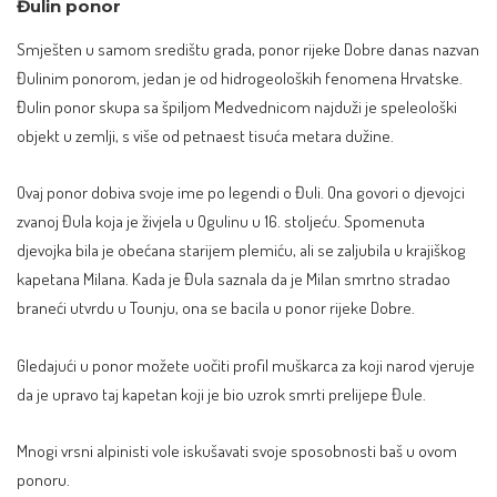
Đulin ponor
Smješten u samom središtu grada, ponor rijeke Dobre danas nazvan
Đulinim ponorom, jedan je od hidrogeoloških fenomena Hrvatske.
Đulin ponor skupa sa špiljom Medvednicom najduži je speleološki
objekt u zemlji, s više od petnaest tisuća metara dužine.
Ovaj ponor dobiva svoje ime po legendi o Đuli. Ona govori o djevojci
zvanoj Đula koja je živjela u Ogulinu u 16. stoljeću. Spomenuta
djevojka bila je obećana starijem plemiću, ali se zaljubila u krajiškog
kapetana Milana. Kada je Đula saznala da je Milan smrtno stradao
braneći utvrdu u Tounju, ona se bacila u ponor rijeke Dobre.
Gledajući u ponor možete uočiti profil muškarca za koji narod vjeruje
da je upravo taj kapetan koji je bio uzrok smrti prelijepe Đule.
Mnogi vrsni alpinisti vole iskušavati svoje sposobnosti baš u ovom
ponoru.