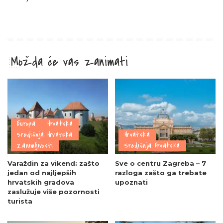
Možda će vas zanimati
Europa
Hrvatska
Središnja Hrvatska
Hrvatska
Zanimljivosti
Središnja Hrvatska
Varaždin za vikend: zašto
Sve o centru Zagreba – 7
jedan od najljepših
razloga zašto ga trebate
hrvatskih gradova
upoznati
zaslužuje više pozornosti
turista