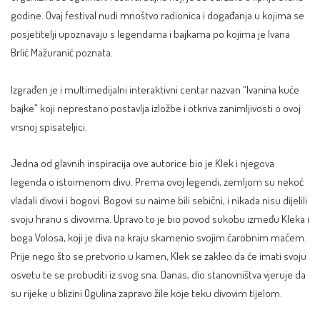
godine. Ovaj festival nudi mnoštvo radionica i događanja u kojima se
posjetitelji upoznavaju s legendama i bajkama po kojima je Ivana
Brlić Mažuranić poznata.
Izgrađen je i multimedijalni interaktivni centar nazvan “Ivanina kuće
bajke” koji neprestano postavlja izložbe i otkriva zanimljivosti o ovoj
vrsnoj spisateljici.
Jedna od glavnih inspiracija ove autorice bio je Klek i njegova
legenda o istoimenom divu. Prema ovoj legendi, zemljom su nekoć
vladali divovi i bogovi. Bogovi su naime bili sebični, i nikada nisu dijelili
svoju hranu s divovima. Upravo to je bio povod sukobu između Kleka i
boga Volosa, koji je diva na kraju skamenio svojim čarobnim mačem.
Prije nego što se pretvorio u kamen, Klek se zakleo da će imati svoju
osvetu te se probuditi iz svog sna. Danas, dio stanovništva vjeruje da
su rijeke u blizini Ogulina zapravo žile koje teku divovim tijelom.