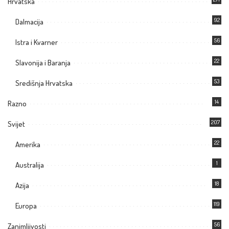
Hrvatska
92
Dalmacija
56
Istra i Kvarner
22
Slavonija i Baranja
53
Središnja Hrvatska
14
Razno
207
Svijet
22
Amerika
1
Australija
18
Azija
119
Europa
56
Zanimljivosti