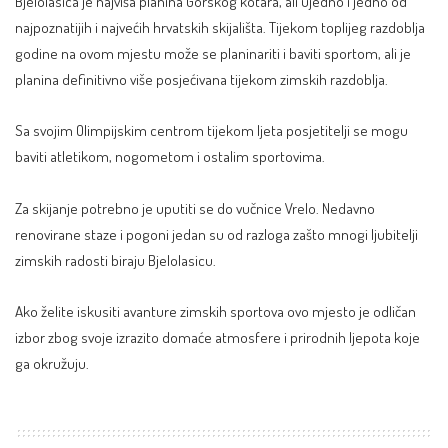
Bjelolasica je najviša planina Gorskog kotara, ali ujedno i jedno od
najpoznatijih i najvećih hrvatskih skijališta. Tijekom toplijeg razdoblja
godine na ovom mjestu može se planinariti i baviti sportom, ali je
planina definitivno više posjećivana tijekom zimskih razdoblja.
Sa svojim Olimpijskim centrom tijekom ljeta posjetitelji se mogu
baviti atletikom, nogometom i ostalim sportovima.
Za skijanje potrebno je uputiti se do vučnice Vrelo. Nedavno
renovirane staze i pogoni jedan su od razloga zašto mnogi ljubitelji
zimskih radosti biraju Bjelolasicu.
Ako želite iskusiti avanture zimskih sportova ovo mjesto je odličan
izbor zbog svoje izrazito domaće atmosfere i prirodnih ljepota koje
ga okružuju.