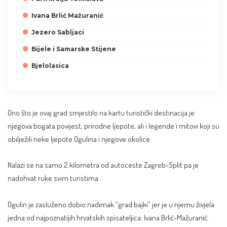
Ivana Brlić Mažuranić
Jezero Sabljaci
Bijele i Samarske Stijene
Bjelolasica
Ono što je ovaj grad smjestilo na kartu turistički destinacija je
njegova bogata povijest, prirodne ljepote, ali i legende i mitovi koji su
obilježili neke ljepote Ogulina i njegove okolice.
Nalazi se na samo 2 kilometra od autoceste Zagreb-Split pa je
nadohvat ruke svim turistima.
Ogulin je zasluženo dobio nadimak “grad bajki” jer je u njemu živjela
jedna od najpoznatijih hrvatskih spisateljica: Ivana Brlić-Mažuranić.