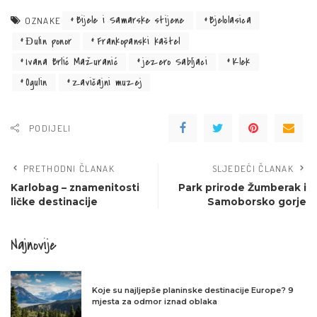
Bijele i Samarske stijene
Bjelolasica
OZNAKE
Đulin ponor
Frankopanski kaštel
Ivana Brlić Mažuranić
jezero Sabljaci
Klek
Ogulin
Zavičajni muzej
PODIJELI
PRETHODNI ČLANAK
SLJEDEĆI ČLANAK
Karlobag – znamenitosti
Park prirode Žumberak i
ličke destinacije
Samoborsko gorje
Najnovije
Koje su najljepše planinske destinacije Europe? 9
mjesta za odmor iznad oblaka