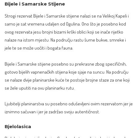
Bijele i Samarske Stijene
Strogi rezervat Bijele i Samarske stijene nalazi se na Velikoj Kapeli i
samo je sat vremena udaljen od Ogulina. Ono što je posebno kod
ovog rezervata jesu brojni bizarni krški oblici koji se inače rijetko
nalaze na istom mjestu. Na području rastu šume bukve, smreke i
jele te se može uočiti i bogata fauna.
Bijele i Samarske stijene posebno su prekrasne zbog specifičnih,
gotovo bijelih vapnenačkih stijena koje sjaje na suncu. Na području
se nalaze dvije planinarske kuće te postoje brojne staze za one koji
se žele uputiti na ovu planinarku rutu.
Ljubitelji planinarstva su posebno oduševljeni ovim rezervatom jer je
iznimno sačuvan i jer je zadržao svoju autentičnost.
Bjelolasica