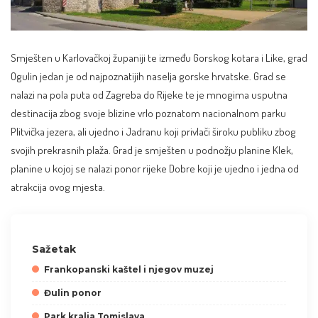
Smješten u Karlovačkoj županiji te između Gorskog kotara i Like, grad
Ogulin jedan je od najpoznatijih naselja gorske hrvatske. Grad se
nalazi na pola puta od Zagreba do Rijeke te je mnogima usputna
destinacija zbog svoje blizine vrlo poznatom nacionalnom parku
Plitvička jezera, ali ujedno i Jadranu koji privlači široku publiku zbog
svojih prekrasnih plaža. Grad je smješten u podnožju planine Klek,
planine u kojoj se nalazi ponor rijeke Dobre koji je ujedno i jedna od
atrakcija ovog mjesta.
Sažetak
Frankopanski kaštel i njegov muzej
Đulin ponor
Park kralja Tomislava