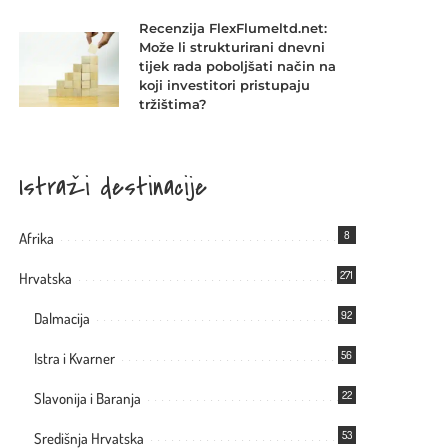
Recenzija FlexFlumeltd.net:
Može li strukturirani dnevni
tijek rada poboljšati način na
koji investitori pristupaju
tržištima?
Istraži destinacije
8
Afrika
271
Hrvatska
92
Dalmacija
56
Istra i Kvarner
22
Slavonija i Baranja
53
Središnja Hrvatska