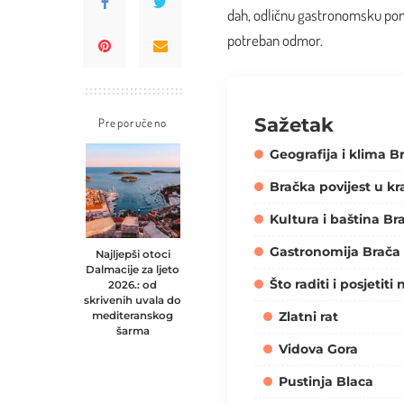
dah, odličnu gastronomsku ponu
potreban odmor.
Sažetak
Preporučeno
Geografija i klima B
Bračka povijest u k
Kultura i baština Br
Gastronomija Brača
Najljepši otoci
Dalmacije za ljeto
Što raditi i posjetiti
2026.: od
skrivenih uvala do
Zlatni rat
mediteranskog
šarma
Vidova Gora
Pustinja Blaca