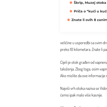
Škrip, Muzej otoka
Priča o “kući u kuć
Znate li ovih 8 zanim
veličine u usporedbi sa svim d
preko 10 kilometara. Znate li p
Cijeli je otok građen od vapnena
taloženja. Zbog toga, osim vapn
Ako mislite da ove informacije n
Najviši vrh otoka naziva se Vid
ćemo ipak malo više kasnije.