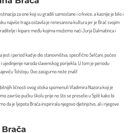
tina Brača
tinacija za one koji su gradili samostane i crkvice, a kasnije je bilo i
 najviše traga ostavila je renesansna kultura jer je Brač svojim
aditelje i kipare među kojima možemo naći Jurja Dalmatinca i
a jest i period kad je dio stanovništva, specifično Selčani, počeo
e i ujedinjenje naroda slavenskog porijekla. U tom je periodu
jeviču Tolstoju. Ovo zasigurno niste znali!
bitnijih ličnosti ovog otoka spomenuli Vladimira Nazora koji je
amo završio pučku školu prije no što se preselio u Split kako bi
o da je ljepota Brača inspirirala njegovo djetinjstvo, ali i njegove
 Brača