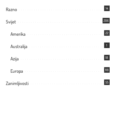
14
Razno
206
Svijet
22
Amerika
1
Australija
18
Azija
118
Europa
55
Zanimljivosti