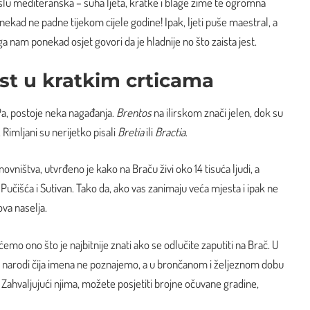
lu mediteranska – suha ljeta, kratke i blage zime te ogromna
onekad ne padne tijekom cijele godine! Ipak, ljeti puše maestral, a
ga nam ponekad osjet govori da je hladnije no što zaista jest.
st u kratkim crticama
Pa, postoje neka nagađanja.
Brentos
na ilirskom znači jelen, dok su
. Rimljani su nerijetko pisali
Bretia
ili
Bractia
.
novništva, utvrđeno je kako na Braču živi oko 14 tisuća ljudi, a
 Pučišća i Sutivan. Tako da, ako vas zanimaju veća mjesta i ipak ne
ova naselja.
ćemo ono što je najbitnije znati ako se odlučite zaputiti na Brač. U
li narodi čija imena ne poznajemo, a u brončanom i željeznom dobu
i. Zahvaljujući njima, možete posjetiti brojne očuvane gradine,