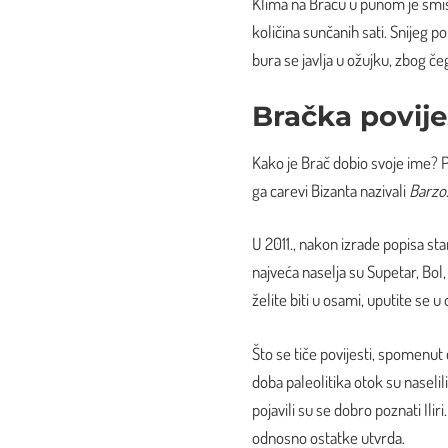
Klima na Braču u punom je smis
količina sunčanih sati. Snijeg p
bura se javlja u ožujku, zbog če
Bračka povije
Kako je Brač dobio svoje ime? 
ga carevi Bizanta nazivali
Barzo
U 2011., nakon izrade popisa sta
najveća naselja su Supetar, Bol,
želite biti u osami, uputite se u 
Što se tiče povijesti, spomenut 
doba paleolitika otok su naseli
pojavili su se dobro poznati Ilir
odnosno ostatke utvrda.