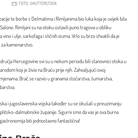
FOTO: SHUTTERSTOCK
acije te borbe s Delmatima i Rimljanima bio luka koja je uvijek bila
i Salone. Rimljani su na otoku ostavili puno tragova u obliku
 vino i ulje, sarkofaga i sličnih izuma. Vrlo su brzo shvatili da je
) za kamenarstvo.
 područja Hercegovine svi su u nekom periodu bili stanovnici otoka u
rodom koji je živio na Braču prije njih. Zahvaljujući ovoj
omjenama, Brač se razvio u granama stočarstva, šumarstva,
ibarstva.
jska i jugoslavenska vojska također su se okušali u preuzimanju
 Splitsko-dalmatinske županije. Sigurni smo da vas je ova burna
 gastronomija biti jednostavno fantastična!