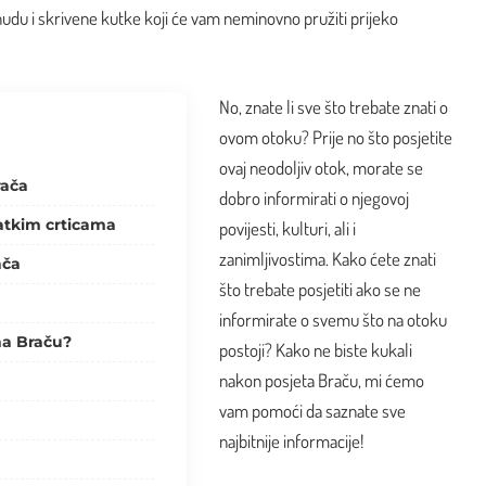
du i skrivene kutke koji će vam neminovno pružiti prijeko
No, znate li sve što trebate znati o
ovom otoku? Prije no što posjetite
ovaj neodoljiv otok, morate se
rača
dobro informirati o njegovoj
ratkim crticama
povijesti, kulturi, ali i
zanimljivostima. Kako ćete znati
ača
što trebate posjetiti ako se ne
informirate o svemu što na otoku
 na Braču?
postoji? Kako ne biste kukali
nakon posjeta Braču, mi ćemo
vam pomoći da saznate sve
najbitnije informacije!