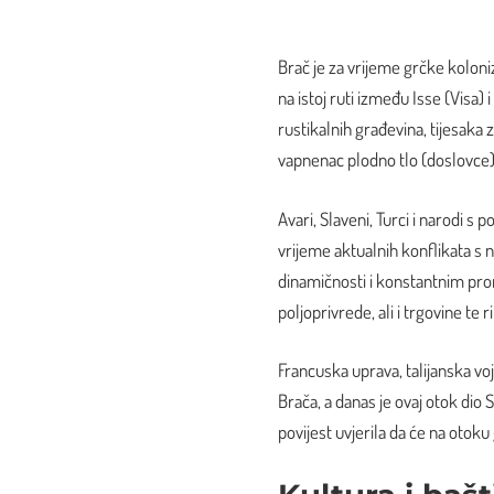
Brač je za vrijeme grčke koloniz
na istoj ruti između Isse (Visa) 
rustikalnih građevina, tijesaka za
vapnenac plodno tlo (doslovce
Avari, Slaveni, Turci i narodi s
vrijeme aktualnih konflikata s na
dinamičnosti i konstantnim pr
poljoprivrede, ali i trgovine te r
Francuska
uprava, talijanska vo
Brača, a danas je ovaj otok dio
povijest uvjerila da će na otoku