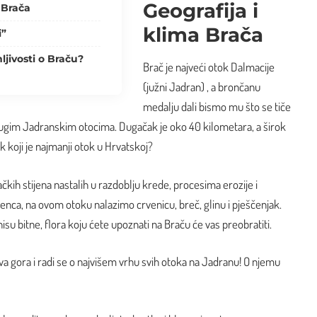
Geografija i
 Brača
klima Brača
i”
ljivosti o Braču?
Brač je najveći otok Dalmacije
(južni Jadran) , a brončanu
medalju dali bismo mu što se tiče
rugim Jadranskim otocima. Dugačak je oko 40 kilometara, a širok
ak
koji je najmanji otok u Hrvatskoj
?
čkih stijena nastalih u razdoblju krede, procesima erozije i
enca, na ovom otoku nalazimo crvenicu, breč, glinu i pješčenjak.
isu bitne, flora koju ćete upoznati na Braču će vas preobratiti.
ova gora i radi se o najvišem vrhu svih otoka na Jadranu! O njemu