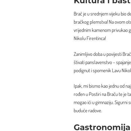
Kultura i baš
Brač je u srednjem vijeku bio des
bračkog plemstva! Na ovom otoku
vrijednim kamenom privukao gr
Nikolu Firentinca!
Zanimljivo doba u povijesti Brač
štivati panslavenstvo – spajanj
podignut i spomenik Lavu Nikola
Ipak, mi bismo kao jednu od naj
rođen u Postiri na Braču te je t
mogao ići u gimnaziju. Sigurni sm
buduće radove.
Gastronomija