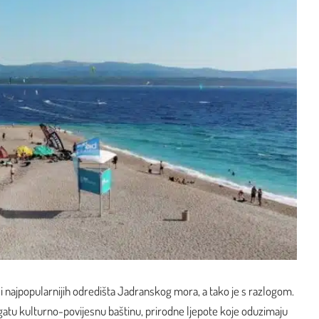
h i najpopularnijih odredišta Jadranskog mora, a tako je s razlogom.
gatu kulturno-povijesnu baštinu, prirodne ljepote koje oduzimaju