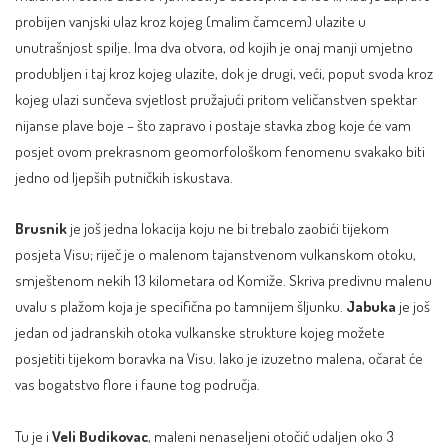
probijen vanjski ulaz kroz kojeg (malim čamcem) ulazite u
unutrašnjost spilje. Ima dva otvora, od kojih je onaj manji umjetno
produbljen i taj kroz kojeg ulazite, dok je drugi, veći, poput svoda kroz
kojeg ulazi sunčeva svjetlost pružajući pritom veličanstven spektar
nijanse plave boje – što zapravo i postaje stavka zbog koje će vam
posjet ovom prekrasnom geomorfološkom fenomenu svakako biti
jedno od ljepših putničkih iskustava.
Brusnik
je još jedna lokacija koju ne bi trebalo zaobići tijekom
posjeta Visu; riječ je o malenom tajanstvenom vulkanskom otoku,
smještenom nekih 13 kilometara od Komiže. Skriva predivnu malenu
uvalu s plažom koja je specifična po tamnijem šljunku.
Jabuka
je još
jedan od jadranskih otoka vulkanske strukture kojeg možete
posjetiti tijekom boravka na Visu. Iako je izuzetno malena, očarat će
vas bogatstvo flore i faune tog područja.
Tu je i
Veli Budikovac
, maleni nenaseljeni otočić udaljen oko 3