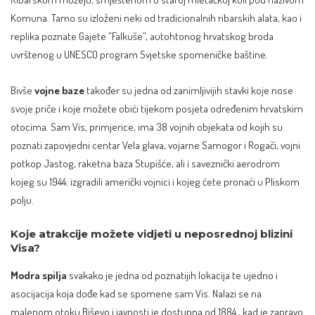
Komuna. Tamo su izloženi neki od tradicionalnih ribarskih alata, kao i
replika poznate Gajete ”Falkuše”, autohtonog hrvatskog broda
uvrštenog u UNESCO program Svjetske spomeničke baštine.
Bivše
vojne baze
također su jedna od zanimljivijih stavki koje nose
svoje priče i koje možete obići tijekom posjeta određenim hrvatskim
otocima. Sam Vis, primjerice, ima 38 vojnih objekata od kojih su
poznati zapovjedni centar Vela glava, vojarne Samogor i Rogači, vojni
potkop Jastog, raketna baza Stupišće, ali i saveznički aerodrom
kojeg su 1944. izgradili američki vojnici i kojeg ćete pronaći u Pliskom
polju.
Koje atrakcije možete vidjeti u neposrednoj blizini
Visa?
Modra spilja
svakako je jedna od poznatijih lokacija te ujedno i
asocijacija koja dođe kad se spomene sam Vis. Nalazi se na
malenom otoku Biševo i javnosti je dostupna od 1884., kad je zapravo