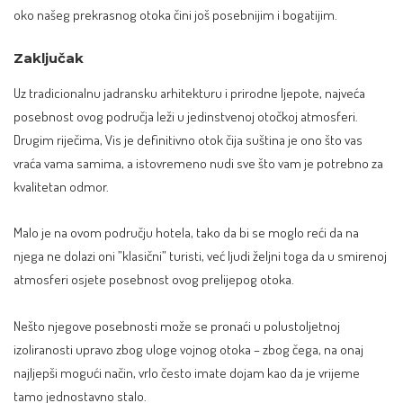
oko našeg prekrasnog otoka čini još posebnijim i bogatijim.
Zaključak
Uz tradicionalnu jadransku arhitekturu i prirodne ljepote, najveća
posebnost ovog područja leži u jedinstvenoj otočkoj atmosferi.
Drugim riječima, Vis je definitivno otok čija suština je ono što vas
vraća vama samima, a istovremeno nudi sve što vam je potrebno za
kvalitetan odmor.
Malo je na ovom području hotela, tako da bi se moglo reći da na
njega ne dolazi oni ”klasični” turisti, već ljudi željni toga da u smirenoj
atmosferi osjete posebnost ovog prelijepog otoka.
Nešto njegove posebnosti može se pronaći u polustoljetnoj
izoliranosti upravo zbog uloge vojnog otoka – zbog čega, na onaj
najljepši mogući način, vrlo često imate dojam kao da je vrijeme
tamo jednostavno stalo.