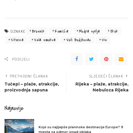
Brusnik
Komiža
Modra spilja
Otok
OZNAKE
Stiniva
Vela smokva
Veli Budikovac
Vis
PODIJELI
PRETHODNI ČLANAK
SLJEDEĆI ČLANAK
Tučepi – plaže, atrakcije,
Rijeka – plaže, atrakcije,
proizvodnja sapuna
Nebuloza Rijeka
Najnovije
Koje su najljepše planinske destinacije Europe? 9
mjesta za odmor iznad oblaka