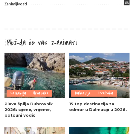
56
Zanimljivosti
Možda će vas zanimati
Dalmacija
Hrvatska
Dalmacija
Hrvatska
Plava špilja Dubrovnik
15 top destinacija za
2026: cijene, vrijeme,
odmor u Dalmaciji u 2026.
potpuni vodič