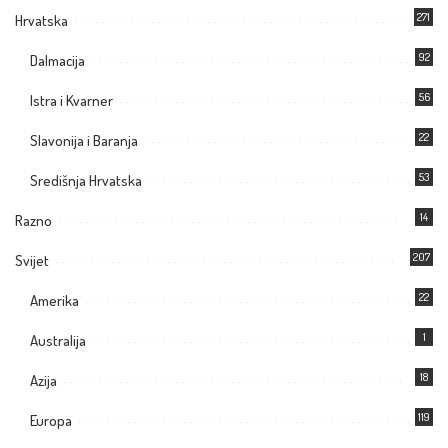
271
Hrvatska
92
Dalmacija
56
Istra i Kvarner
22
Slavonija i Baranja
53
Središnja Hrvatska
14
Razno
207
Svijet
22
Amerika
1
Australija
18
Azija
119
Europa