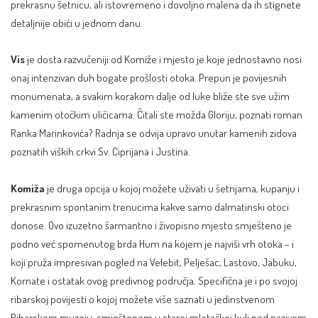
prekrasnu šetnicu, ali istovremeno i dovoljno malena da ih stignete
detaljnije obići u jednom danu.
Vis
je dosta razvučeniji od Komiže i mjesto je koje jednostavno nosi
onaj intenzivan duh bogate prošlosti otoka. Prepun je povijesnih
monumenata, a svakim korakom dalje od luke bliže ste sve užim
kamenim otočkim uličicama. Čitali ste možda Gloriju, poznati roman
Ranka Marinkovića? Radnja se odvija upravo unutar kamenih zidova
poznatih viških crkvi Sv. Ciprijana i Justina.
Komiža
je druga opcija u kojoj možete uživati u šetnjama, kupanju i
prekrasnim spontanim trenucima kakve samo dalmatinski otoci
donose. Ovo izuzetno šarmantno i živopisno mjesto smješteno je
podno već spomenutog brda Hum na kojem je najviši vrh otoka – i
koji pruža impresivan pogled na Velebit, Pelješac, Lastovo, Jabuku,
Kornate i ostatak ovog predivnog područja. Specifična je i po svojoj
ribarskoj povijesti o kojoj možete više saznati u jedinstvenom
Ribarskom muzeju, smještenom u staroj mletačkoj kuli pod nazivom