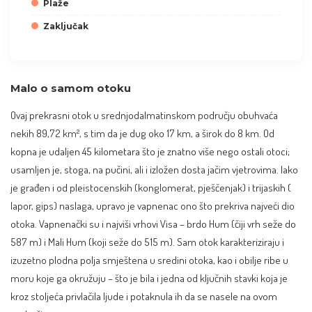
Plaže
Zaključak
Malo o samom otoku
Ovaj prekrasni otok u srednjodalmatinskom području obuhvaća
nekih 89,72 km², s tim da je dug oko 17 km, a širok do 8 km. Od
kopna je udaljen 45 kilometara što je znatno više nego ostali otoci;
usamljen je, stoga, na pučini, ali i izložen dosta jačim vjetrovima. Iako
je građen i od pleistocenskih (konglomerat, pješčenjak) i trijaskih (
lapor, gips) naslaga, upravo je vapnenac ono što prekriva najveći dio
otoka. Vapnenački su i najviši vrhovi Visa – brdo Hum (čiji vrh seže do
587 m) i Mali Hum (koji seže do 515 m). Sam otok karakteriziraju i
izuzetno plodna polja smještena u sredini otoka, kao i obilje ribe u
moru koje ga okružuju – što je bila i jedna od ključnih stavki koja je
kroz stoljeća privlačila ljude i potaknula ih da se nasele na ovom