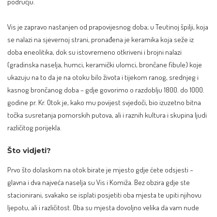
području.
Vis je zapravo nastanjen od prapovijesnog doba; u Teutinoj špilji, koja
se nalazi na sjevernoj strani, pronađena je keramika koja seže iz
doba eneolitika, dok su istovremeno otkriveni i brojni nalazi
(gradinska naselja, humci, keramički ulomci, brončane fibule) koje
ukazuju na to da je na otoku bilo života i tijekom ranog, srednjeg i
kasnog brončanog doba – gdje govorimo o razdoblju 1800. do 1000.
godine pr. Kr. Otok je, kako mu povijest svjedoči, bio izuzetno bitna
točka susretanja pomorskih putova, ali i raznih kultura i skupina ljudi
različitog porijekla.
Što vidjeti?
Prvo što dolaskom na otok birate je mjesto gdje ćete odsjesti –
glavna i dva najveća naselja su Vis i Komiža. Bez obzira gdje ste
stacionirani, svakako se isplati posjetiti oba mjesta te upiti njihovu
ljepotu, ali i različitost. Oba su mjesta dovoljno velika da vam nude