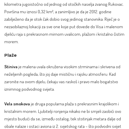
kilometra jugoistočno od jednog od otočkih naselja zvanog Rukovac.
Površina mu iznosi 0,32 km², a zanimljivo je da je 2012. godine
zabilježeno da je otok čak dobio svog jedinog stanovnika. Riječ je o
nezaobilaznoj lokaciji za sve one koje put dovede do Visa i malenom
djeliću raja s prekrasnom mirnom uvalicom, plažom i kristalno čistim
morem.
Plaže
Stiniva
je malena uvala okružena visokim strminama i skrivena od
neželjenih pogleda, što joj daje mističnu i rajsku atmosferu. Kad
zaronite na ovom dijelu, čekaju vas raskoš i pravo malo bogatstvo
iznimnog podvodnog svijeta.
Vela smokova
je druga popularna plaža s prekrasnim krajolikom i
kristalnim morem. Ljubitelji ronjenja nikako ne bi smjeli zaobići ovo
mjesto budući da se, između ostalog, tek stotinjak metara dalje od
obale nalaze i ostaci aviona iz 2. svjetskog rata – što podvodni svijet