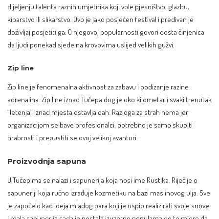
dijeljenju talenta raznih umjetnika koji vole pjesništvo, glazbu,
kiparstvo ili slikarstvo. Ovo je jako posjećen festival i predivan je
doživljaj posjetiti ga. O njegovoj popularnosti govori dosta činjenica
da ljudi ponekad sjede na krovovima uslijed velikih gužvi.
Zip line
Zip line je fenomenalna aktivnost za zabavu i podizanje razine
adrenalina. Zip line iznad Tučepa dug je oko kilometar i svaki trenutak
“letenja” iznad mjesta ostavlja dah. Razloga za strah nema jer
organizacijom se bave profesionalci, potrebno je samo skupiti
hrabrosti i prepustiti se ovoj velikoj avanturi.
Proizvodnja sapuna
U Tučepima se nalazi i sapunerija koja nosi ime Rustika. Riječ je o
sapuneriji koja ručno izrađuje kozmetiku na bazi maslinovog ulja. Sve
je započelo kao ideja mladog para koji je uspio realizirati svoje snove
i mala sapunerija sada je postala izuzetno popularna do te mjere da