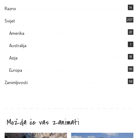
14
Razno
207
Svijet
22
Amerika
1
Australija
18
Azija
119
Europa
56
Zanimljivosti
Možda će vas zanimati