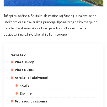
Tučepi su općina u Splitsko-dalmatinskoj županiji, a nalaze se na
istočnom dijelu Makarskog primorja. Općina broji nešto manje od
dvije tisuće stanovnika i vrlo je lijepa turistička destinacija
posjetiteljima iz Hrvatske, ali i diljem Europe.
Sažetak
Plaža Tučepi
Plaža Nugal
Atrakcije i aktivnosti
kKuTz
Zip line
Proizvodnja sapuna