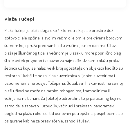
Plaža Tučepi
Plaža Tučepi je plaža duga oko 4 kilometra koja se prostire duž
gotovo cijele općine, a svojim većim dijelom je prekrivena borovom
šumom koja pruža predivan hlad u vrućim ljetnim danima. Čitava
plaža je šljunčanog tipa, a većinom je ulazak u more poprilično blag
što je uvijek prigodno i zabavno za najmlađe. Uz samu plažu prolazi
šetnica uz koju se nalazi velik broj ugostiteljskih objekata kao što su
restorani i kafići te nekolicina suvenirnica s lijepim suvenirima i
uspomenama na posjet Tučepima. Od zabavnih aktivnosti na samoj
plaži uživati se može na raznim toboganima, trampolinima ili
vožnjama na banani. Za ljubitelje adrenalina tu je parasailing koji ne
samo da je zabavan i uzbudljiv, već nudi i prekrasni panoramski
pogled na plažu i okolicu. Od osnovnih potrepština, posjetiocima su
osigurane kabine za presvlačenje, zahodi i tuševi.