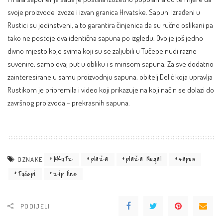
svoje proizvode izvoze i izvan granica Hrvatske. Sapuni izrađeni u
Rustici su jedinstveni, a to garantira činjenica da su ručno oslikani pa
tako ne postoje dva identična sapuna po izgledu. Ovo je još jedno
divno mjesto koje svima koji su se zaljubili u Tučepe nudi razne
suvenire, samo ovaj put u obliku i s mirisom sapuna. Za sve dodatno
zainteresirane u samu proizvodnju sapuna, obitelj Delić koja upravlja
Rustikom je pripremila i
video
koji prikazuje na koji način se dolazi do
završnog proizvoda – prekrasnih sapuna.
kKuTz
plaža
plaža Nugal
sapun
OZNAKE
Tučepi
zip line
PODIJELI