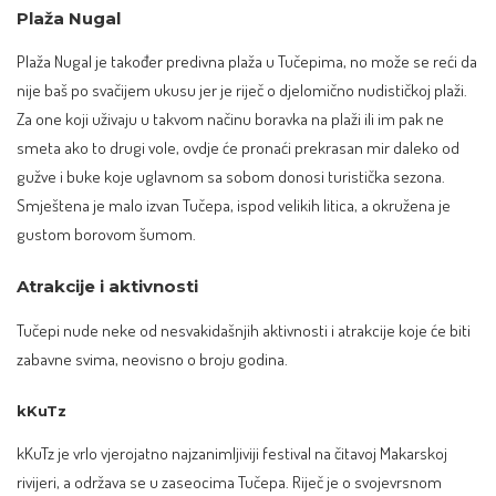
Plaža Nugal
Plaža Nugal je također predivna plaža u Tučepima, no može se reći da
nije baš po svačijem ukusu jer je riječ o djelomično nudističkoj plaži.
Za one koji uživaju u takvom načinu boravka na plaži ili im pak ne
smeta ako to drugi vole, ovdje će pronaći prekrasan mir daleko od
gužve i buke koje uglavnom sa sobom donosi turistička sezona.
Smještena je malo izvan Tučepa, ispod velikih litica, a okružena je
gustom borovom šumom.
Atrakcije i aktivnosti
Tučepi nude neke od nesvakidašnjih aktivnosti i atrakcije koje će biti
zabavne svima, neovisno o broju godina.
kKuTz
kKuTz je vrlo vjerojatno najzanimljiviji festival na čitavoj Makarskoj
rivijeri, a održava se u zaseocima Tučepa. Riječ je o svojevrsnom