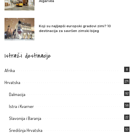
Algarvea
Koji su najljepši europski gradovi zimi? 10
destinacija za savršen zimski bijeg
Istraži destinacije
8
Afrika
271
Hrvatska
92
Dalmacija
56
Istra i Kvarner
22
Slavonija i Baranja
53
Središnja Hrvatska