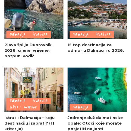
Dalmacija
Hrvatska
Dalmacija
Hrvatska
Plava špilja Dubrovnik
15 top destinacija za
2026: cijene, vrijeme,
odmor u Dalmaciji u 2026.
potpuni vodič
Dalmacija
Hrvatska
Istra i Kvarner
Dalmacija
Istra ili Dalmacija – koju
Jedrenje duž dalmatinske
destinaciju izabrati? (11
obale: Otoci koje morate
kriterija)
posjetiti na jahti