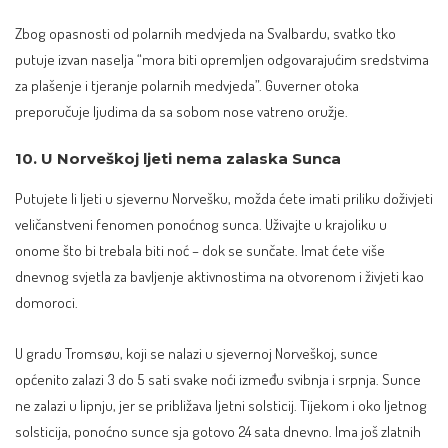
Zbog opasnosti od polarnih medvjeda na Svalbardu, svatko tko
putuje izvan naselja “mora biti opremljen odgovarajućim sredstvima
za plašenje i tjeranje polarnih medvjeda”. Guverner otoka
preporučuje ljudima da sa sobom
nose vatreno oružje
.
10. U Norveškoj ljeti nema zalaska Sunca
Putujete li ljeti u sjevernu Norvešku, možda ćete imati priliku doživjeti
veličanstveni fenomen ponoćnog sunca. Uživajte u krajoliku u
onome što bi trebala biti noć – dok se sunčate. Imat ćete više
dnevnog svjetla za bavljenje aktivnostima na otvorenom i živjeti kao
domoroci.
U gradu
Tromsøu
, koji se nalazi u sjevernoj Norveškoj, sunce
općenito zalazi 3 do 5 sati svake noći između svibnja i srpnja. Sunce
ne zalazi u lipnju, jer se približava ljetni solsticij. Tijekom i oko ljetnog
solsticija, ponoćno sunce sja gotovo 24 sata dnevno. Ima još zlatnih