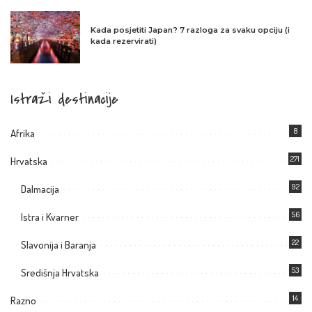
Kada posjetiti Japan? 7 razloga za svaku opciju (i
kada rezervirati)
Istraži destinacije
8
Afrika
271
Hrvatska
92
Dalmacija
56
Istra i Kvarner
22
Slavonija i Baranja
53
Središnja Hrvatska
14
Razno