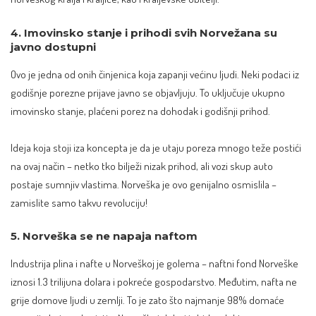
4. Imovinsko stanje i prihodi svih Norvežana su
javno dostupni
Ovo je jedna od onih činjenica koja zapanji većinu ljudi. Neki podaci iz
godišnje porezne prijave javno se objavljuju. To uključuje ukupno
imovinsko stanje, plaćeni porez na dohodak i godišnji prihod.
Ideja koja stoji iza koncepta je da je utaju poreza mnogo teže postići
na ovaj način – netko tko bilježi nizak prihod, ali vozi skup auto
postaje sumnjiv vlastima. Norveška je ovo genijalno osmislila –
zamislite samo takvu revoluciju!
5. Norveška se ne napaja naftom
Industrija plina i nafte u Norveškoj je golema – naftni fond Norveške
iznosi
1.3 trilijuna dolara
i pokreće gospodarstvo. Međutim, nafta ne
grije domove ljudi u zemlji. To je zato što najmanje 98% domaće