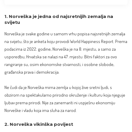
1. Norveška je jedna od najsretnijih zemalja na
svijetu
Norveška je svake godine u samom vrhu popisa najsretnijih zemalja
na svijetu, što je anketa koju provodi
World Happiness Report
. Prema
podacima iz 2022. godine, Norveška je na 8. mjestu, a samo za
usporedbu, Hrvatska se nalazi na 47. mjestu. Bitni faktori za ovo
rangiranje su, osim ekonomske stvarnosti, i osobne slobode,
građanska prava i demokracija.
Ne čudi da je Norveška mirna zemlja u kojoj žive sretni ljudi, s
obzirom na spektakularno prirodno okruženje i kulturu koja njeguje
ljubav prema prirodi. Nije za zanemariti ni uspješnu ekonomiju
Norveške i vladu koja ima sluha za narod.
2. Norveška vikinška povijest