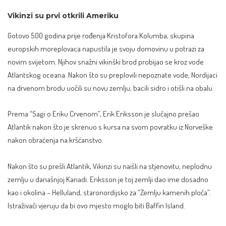
Vikinzi su prvi otkrili Ameriku
Gotovo 500 godina prije rođenja Kristofora Kolumba, skupina
europskih moreplovaca napustila je svoju domovinu u potrazi za
novim svijetom. Njihov snažni vikinški brod probijao se kroz vode
Atlantskog oceana. Nakon što su preplovili nepoznate vode, Nordijaci
na drvenom brodu uočili su novu zemlju, bacili sidro i otišli na obalu.
Prema “Sagi o Eriku Crvenom”, Erik Eriksson je slučajno prešao
Atlantik nakon što je skrenuo s kursa na svom povratku iz Norveške
nakon obraćenja na kršćanstvo.
Nakon što su prešli Atlantik, Vikinzi su naišli na stjenovitu, neplodnu
zemlju u današnjoj Kanadi. Eriksson je toj zemlji dao ime dosadno
kao i okolina – Helluland, staronordijsko za “Zemlju kamenih ploča”.
Istraživači vjeruju da bi ovo mjesto moglo biti Baffin
Island
.