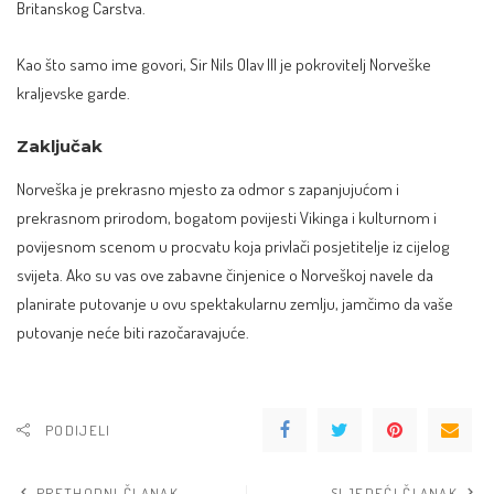
Britanskog Carstva.
Kao što samo ime govori, Sir Nils Olav III je pokrovitelj Norveške
kraljevske garde.
Zaključak
Norveška je prekrasno mjesto za odmor s zapanjujućom i
prekrasnom prirodom, bogatom povijesti Vikinga i kulturnom i
povijesnom scenom u procvatu koja privlači posjetitelje iz cijelog
svijeta. Ako su vas ove zabavne činjenice o Norveškoj navele da
planirate putovanje u ovu spektakularnu zemlju, jamčimo da vaše
putovanje neće biti razočaravajuće.
PODIJELI
PRETHODNI ČLANAK
SLJEDEĆI ČLANAK