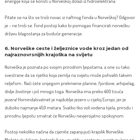
energije koja se koristi u Norveškoj dolazi iz hidroelektrana.
Pitate se na što se troši novac iz naftnog fonda u Norveškoj? Odgovor
je – ne troši se. Fond postoji kako bi pomogao financirati norvešku
državu blagostanja
za buduće generacije
.
6. Norveške ceste i željeznice vode kroz jedan od
najraznovrsnijih krajolika na svijetu
Norveška je poznata po svojim prirodnim ljepotama, a one su tako
svestrane da se rijetko koja zemlja na svijetu može pohvaliti takvim
reljefom.. Naći ćete snijegom prekrivene planine, fjordove, arhipelag,
divlje životinje i još mnogo toga. Norveška ima preko 400 tisuća
jezera! Hornindalsvatnet je najdublje jezero u cijeloj Europi, jer je
duboko najmanje 450 metara. Svatko tko voli vodena tijela, prirodu i
prirodnu ljepotu smatrat će Norvešku nevjerojatno spokojnom.
Postoji nekoliko načina da cijenite zapanjujući krajolik Norveške.
Možete ići vlakom, krstariti ili se upustiti u cestovnu avanturu koja se