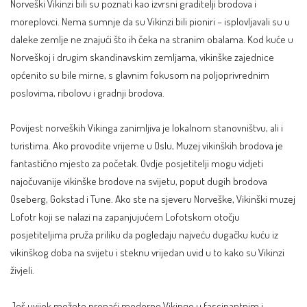
Norveški Vikinzi bili su poznati kao izvrsni graditelji brodova i
moreplovci. Nema sumnje da su Vikinzi bili pioniri – isplovljavali su u
daleke zemlje ne znajući što ih čeka na stranim obalama. Kod kuće u
Norveškoj i drugim skandinavskim zemljama, vikinške zajednice
općenito su bile mirne, s glavnim fokusom na poljoprivrednim
poslovima, ribolovu i gradnji brodova.
Povijest norveških Vikinga zanimljiva je lokalnom stanovništvu, ali i
turistima. Ako provodite vrijeme u Oslu, Muzej vikinških brodova je
fantastično mjesto za početak. Ovdje posjetitelji mogu vidjeti
najočuvanije vikinške brodove na svijetu, poput dugih brodova
Oseberg, Gokstad i Tune. Ako ste na sjeveru Norveške, Vikinški muzej
Lofotr koji se nalazi na zapanjujućem Lofotskom otočju
posjetiteljima pruža priliku da pogledaju najveću dugačku kuću iz
vikinškog doba na svijetu i steknu vrijedan uvid u to kako su Vikinzi
živjeli.
Još uvijek možete pronaći moderne Vikinge u fascinantnim i