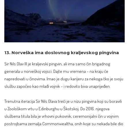
13. Norveška ima doslovnog kraljevskog pingvina
Sir Nils Olav III je
kraljevski pingvin
, ali ima samo čin brigadnog
generala u norveškoj vojsci. Dajte mu vremena – na kraju će
napredovati u činovima. Imao je dugu karijeru za nekoga tko je svoju
službu započeo kao mlađi vojnik – i redovito biva unaprijeđen.
Trenutna iteracija Sir Nils Olava treći je u nizu pingvina koji su boravili
u Zoološkom vrtu u Edinburghu u Škotskoj. Do 2016. njegova
službena titula bila je vrhovni pukovnik, ceremonijalni čin u vojnim
postrojbama zemalja Commonwealtha, onih koje su nekada bile dio