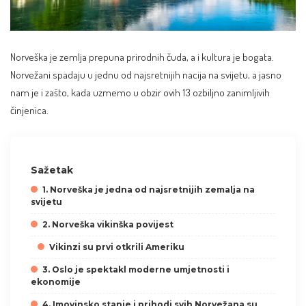
Norveška je zemlja prepuna prirodnih čuda, a i kultura je bogata.
Norvežani spadaju u jednu od najsretnijih nacija na svijetu, a jasno
nam je i zašto, kada uzmemo u obzir ovih 13 ozbiljno zanimljivih
činjenica.
Sažetak
1. Norveška je jedna od najsretnijih zemalja na
svijetu
2. Norveška vikinška povijest
Vikinzi su prvi otkrili Ameriku
3. Oslo je spektakl moderne umjetnosti i
ekonomije
4. Imovinsko stanje i prihodi svih Norvežana su