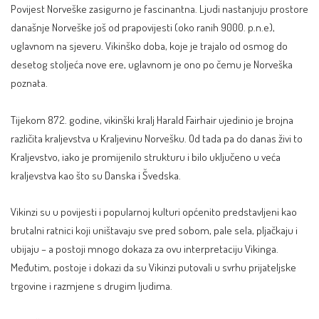
Povijest Norveške zasigurno je fascinantna. Ljudi nastanjuju prostore
današnje Norveške još od prapovijesti (oko ranih 9000. p.n.e),
uglavnom na sjeveru. Vikinško doba, koje je trajalo od osmog do
desetog stoljeća nove ere, uglavnom je ono po čemu je Norveška
poznata.
Tijekom 872. godine, vikinški kralj Harald Fairhair ujedinio je brojna
različita kraljevstva u Kraljevinu Norvešku. Od tada pa do danas živi to
Kraljevstvo, iako je promijenilo strukturu i bilo uključeno u veća
kraljevstva kao što su
Danska
i Švedska.
Vikinzi su u povijesti i popularnoj kulturi općenito predstavljeni kao
brutalni ratnici koji uništavaju sve pred sobom, pale sela, pljačkaju i
ubijaju – a postoji mnogo dokaza za ovu interpretaciju Vikinga.
Međutim, postoje i dokazi da su Vikinzi putovali u svrhu prijateljske
trgovine i razmjene s drugim ljudima.