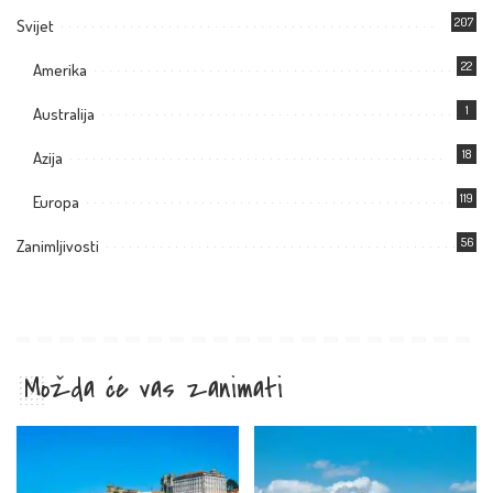
207
Svijet
22
Amerika
1
Australija
18
Azija
119
Europa
56
Zanimljivosti
Možda će vas zanimati