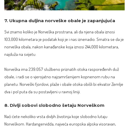
7. Ukupna duljina norveške obale je zapanjujuća
Svi znamo koliko je Norveška prostrana, ali da njena obala iznosi
103,000 kilometara je podatak koji je i nas iznenadio. Smatra se da je
norveška obala, nakon kanađanske koja iznosi 244,000 kilometara,
najduža na svijetu.
Norveška ima 239.057 službeno priznatih otoka raspoređenih duž
obale, i radi se o vjerojatno najzamršenijem kopnenom rubu na
planetu. Norveški fjordovi, plaže i obale otoka obišli bi ekvator Zemlje
dva i pol puta
da su postavljeni u ravnoj liniji.
8. Divlji sobovi slobodno šetaju Norveškom
Naći ćete
nekoliko vrsta divljih životinja
koje slobodno lutaju
Norveškom. Hardangervidda, najveća europska alpska visoravan,