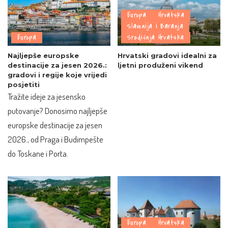
Europa
Hrvatska
Slavonija i Baranja
Europa
Središnja Hrvatska
Najljepše europske
Hrvatski gradovi idealni za
destinacije za jesen 2026.:
ljetni produženi vikend
gradovi i regije koje vrijedi
posjetiti
Tražite ideje za jesensko
putovanje? Donosimo najljepše
europske destinacije za jesen
2026., od Praga i Budimpešte
do Toskane i Porta.
Europa
Hrvatska