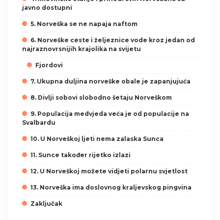
javno dostupni
5. Norveška se ne napaja naftom
6. Norveške ceste i željeznice vode kroz jedan od
najraznovrsnijih krajolika na svijetu
Fjordovi
7. Ukupna duljina norveške obale je zapanjujuća
8. Divlji sobovi slobodno šetaju Norveškom
9. Populacija medvjeda veća je od populacije na
Svalbardu
10. U Norveškoj ljeti nema zalaska Sunca
11. Sunce također rijetko izlazi
12. U Norveškoj možete vidjeti polarnu svjetlost
13. Norveška ima doslovnog kraljevskog pingvina
Zaključak