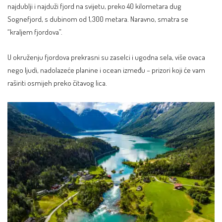
najdublji i najduži fjord na svijetu, preko 40 kilometara dug
Sognefjord, s dubinom od 1,300 metara. Naravno, smatra se
“kraljem fjordova”.
U okruženju fjordova prekrasni su zaselci i ugodna sela, više ovaca
nego ljudi, nadolazeće planine i ocean između – prizori koji će vam
raširiti osmijeh preko čitavog lica.