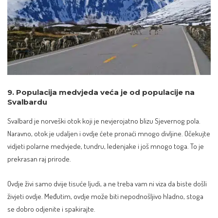
9. Populacija medvjeda veća je od populacije na
Svalbardu
Svalbard je norveški otok koji je nevjerojatno blizu Sjevernog pola.
Naravno, otok je udaljen i ovdje ćete pronaći mnogo divljine. Očekujte
vidjeti
polarne medvjede
, tundru, ledenjake i još mnogo toga. To je
prekrasan raj prirode.
Ovdje živi samo dvije tisuće ljudi, a
ne treba vam ni viza
da biste došli
živjeti ovdje. Međutim, ovdje može biti nepodnošljivo hladno, stoga
se dobro odjenite i spakirajte.