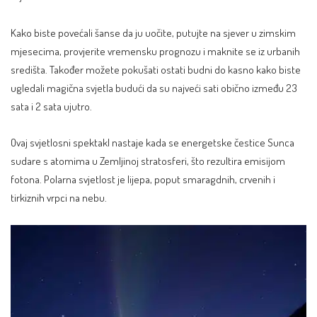
Kako biste povećali šanse da ju uočite, putujte na sjever u zimskim
mjesecima, provjerite vremensku prognozu i maknite se iz urbanih
središta. Također možete pokušati ostati budni do kasno kako biste
ugledali magična svjetla budući da su najveći sati obično između 23
sata i 2 sata ujutro.
Ovaj svjetlosni spektakl nastaje kada se energetske čestice Sunca
sudare s atomima u Zemljinoj stratosferi, što rezultira emisijom
fotona. Polarna svjetlost je lijepa, poput smaragdnih, crvenih i
tirkiznih vrpci na nebu.