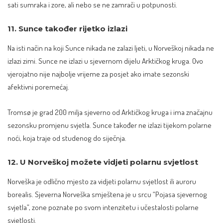
sati sumraka i zore, ali nebo se ne zamrači u potpunosti.
11. Sunce također rijetko izlazi
Na isti način na koji Sunce nikada ne zalazi ljeti, u Norveškoj nikada ne
izlazi zimi. Sunce ne izlazi u sjevernom dijelu Arktičkog kruga. Ovo
vjerojatno nije najbolje vrijeme za posjet ako imate sezonski
afektivni poremećaj.
Tromsø je grad 200 milja sjeverno od Arktičkog kruga i ima značajnu
sezonsku promjenu svjetla. Sunce također ne izlazi tijekom polarne
noći, koja traje od studenog do siječnja.
12. U Norveškoj možete vidjeti polarnu svjetlost
Norveška je odlično mjesto za vidjeti
polarnu svjetlost
ili auroru
borealis. Sjeverna Norveška smještena je u srcu “Pojasa sjevernog
svjetla”, zone poznate po svom intenzitetu i učestalosti polarne
svjetlosti.