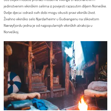
jedinstvenim vikinškim selima iz povijesti razasutim diljem Norveške.
Ovdje djeca i odrasli svih dobi mogu okusiti pravi vikinški život.
Živahno vikinško
selo Njardarheimr u Gudvangenu
na slikovitom
Nærøyfjordu jedna je od najpopularnijih vikinških atrakcija u
Norveškoj.