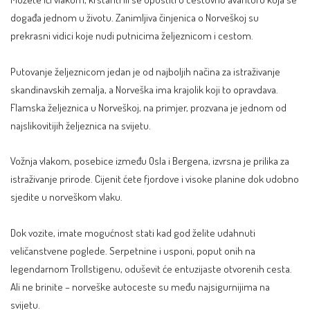
događa jednom u životu. Zanimljiva činjenica o Norveškoj su
prekrasni vidici koje nudi putnicima željeznicom i cestom.
Putovanje željeznicom jedan je od najboljih načina za istraživanje
skandinavskih zemalja, a Norveška ima krajolik koji to opravdava.
Flamska željeznica u Norveškoj, na primjer, prozvana je jednom od
najslikovitijih željeznica na svijetu.
Vožnja vlakom, posebice između Osla i Bergena, izvrsna je prilika za
istraživanje prirode. Cijenit ćete fjordove i visoke planine dok udobno
sjedite u norveškom vlaku.
Dok vozite, imate mogućnost stati kad god želite udahnuti
veličanstvene poglede. Serpetnine i usponi, poput onih na
legendarnom Trollstigenu, oduševit će entuzijaste otvorenih cesta.
Ali ne brinite – norveške autoceste su među najsigurnijima na
svijetu.