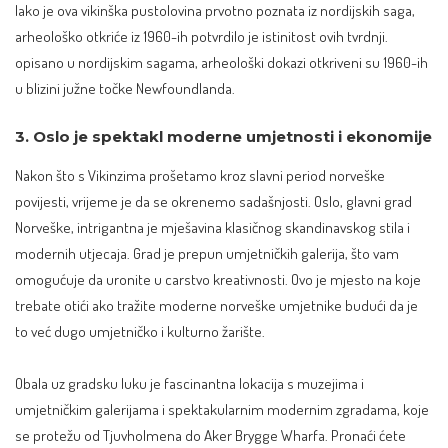
Iako je ova vikinška pustolovina prvotno poznata iz nordijskih saga,
arheološko otkriće iz 1960-ih
potvrdilo je istinitost ovih tvrdnji.
opisano u nordijskim sagama, arheološki dokazi otkriveni su 1960-ih
u blizini južne točke Newfoundlanda.
3. Oslo je spektakl moderne umjetnosti i ekonomije
Nakon što s Vikinzima prošetamo kroz slavni period norveške
povijesti, vrijeme je da se okrenemo sadašnjosti. Oslo, glavni grad
Norveške, intrigantna je mješavina klasičnog skandinavskog stila i
modernih utjecaja. Grad je prepun umjetničkih galerija, što vam
omogućuje da uronite u carstvo kreativnosti. Ovo je mjesto na koje
trebate otići ako tražite moderne norveške umjetnike budući da je
to već dugo umjetničko i kulturno žarište.
Obala uz gradsku luku je fascinantna lokacija s muzejima i
umjetničkim galerijama i spektakularnim modernim zgradama, koje
se protežu od Tjuvholmena do Aker Brygge Wharfa. Pronaći ćete