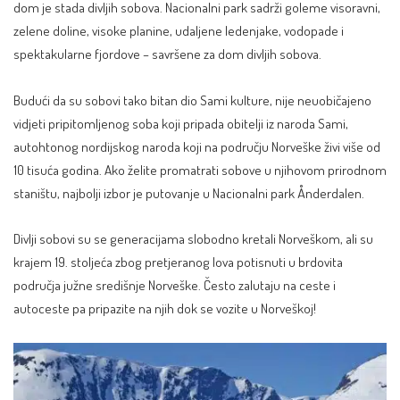
dom je stada divljih sobova. Nacionalni park sadrži goleme visoravni,
zelene doline, visoke planine, udaljene ledenjake, vodopade i
spektakularne fjordove – savršene za dom divljih sobova.
Budući da su sobovi tako bitan dio Sami kulture, nije neuobičajeno
vidjeti pripitomljenog soba koji pripada obitelji iz naroda Sami,
autohtonog nordijskog naroda koji na području Norveške živi više od
10 tisuća godina. Ako želite promatrati sobove u njihovom prirodnom
staništu, najbolji izbor je putovanje u Nacionalni park Ånderdalen.
Divlji sobovi su se generacijama slobodno kretali Norveškom, ali su
krajem 19. stoljeća zbog pretjeranog lova potisnuti u brdovita
područja južne središnje Norveške. Često zalutaju na ceste i
autoceste pa pripazite na njih dok se vozite u Norveškoj!