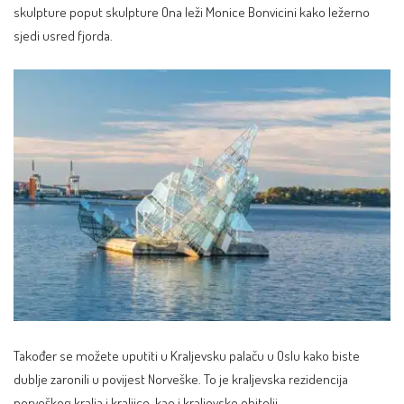
skulpture poput skulpture Ona leži Monice Bonvicini kako ležerno
sjedi usred fjorda.
Također se možete uputiti u Kraljevsku palaču u Oslu kako biste
dublje zaronili u povijest Norveške. To je kraljevska rezidencija
norveškog kralja i kraljice, kao i kraljevske obitelji.