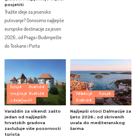
posjetiti
Tražite ideje za jesensko
putovanje? Donosimo najljepše
europske destinacije za jesen
2026., od Praga i Budimpešte
do Toskane i Porta.
Europa
Hrvatska
Središnja Hrvatska
Dalmacija
Europa
Zanimljivosti
Hrvatska
Varaždin za vikend: zašto
Najljepši otoci Dalmacije za
jedan od najljepših
ljeto 2026.: od skrivenih
hrvatskih gradova
uvala do mediteranskog
zaslužuje više pozornosti
šarma
turista