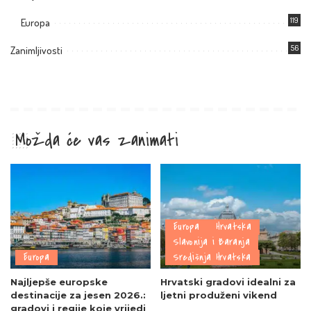
119
Europa
56
Zanimljivosti
Možda će vas zanimati
Europa
Hrvatska
Slavonija i Baranja
Europa
Središnja Hrvatska
Najljepše europske
Hrvatski gradovi idealni za
destinacije za jesen 2026.:
ljetni produženi vikend
gradovi i regije koje vrijedi