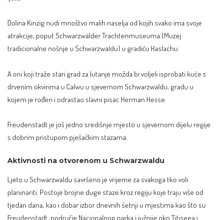
Dolina Kinzig nudi mnoštvo malih naselja od kojih svako ima svoje
atrakcije, poput Schwarzwälder Trachtenmuseuma (Muzej
tradicionalne nošnje u Schwarzwaldu) u gradiću Haslachu.
A oni koji traže stari grad za lutanje možda bi voljeli isprobati kuće s
drvenim okvirima u Calwu u sjevernom Schwarzwaldu, gradu u
kojem je rođen i odrastao slavni pisac Herman Hesse.
Freudenstadt je još jedno središnje mjesto u sjevernom dijelu regije
s dobrim pristupom pješačkim stazama.
Aktivnosti na otvorenom u Schwarzwaldu
Ljeto u Schwarzwaldu savršeno je vrijeme za svakoga tko voli
planinariti. Postoje brojne duge staze kroz regiju koje traju više od
tjedan dana, kao i dobar izbor dnevnih šetnji u mjestima kao što su
Freudenstadt, područje Nacionalnog parka i južnije oko Titiseea i