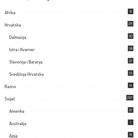
8
Afrika
271
Hrvatska
92
Dalmacija
56
Istra i Kvarner
22
Slavonija i Baranja
53
Središnja Hrvatska
14
Razno
207
Svijet
22
Amerika
1
Australija
18
Azija