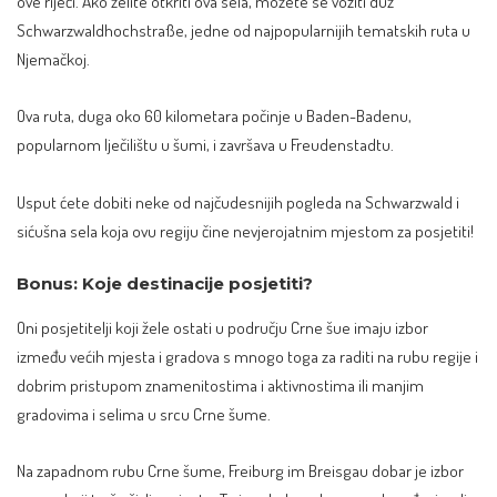
ove riječi. Ako želite otkriti ova sela, možete se voziti duž
Schwarzwaldhochstraße
, jedne od najpopularnijih tematskih ruta u
Njemačkoj.
Ova ruta, duga oko 60 kilometara počinje u Baden-Badenu,
popularnom lječilištu u šumi, i završava u Freudenstadtu.
Usput ćete dobiti neke od najčudesnijih pogleda na Schwarzwald i
sićušna sela koja ovu regiju čine nevjerojatnim mjestom za posjetiti!
Bonus: Koje destinacije posjetiti?
Oni posjetitelji koji žele ostati u području Crne šue imaju izbor
između većih mjesta i gradova s mnogo toga za raditi na rubu regije i
dobrim pristupom znamenitostima i aktivnostima ili manjim
gradovima i selima u srcu Crne šume.
Na zapadnom rubu Crne šume, Freiburg im Breisgau dobar je izbor