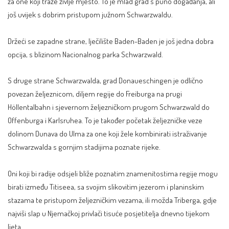
za one koji traže življe mjesto. To je mlad grad s puno događanja, ali
još uvijek s dobrim pristupom južnom Schwarzwaldu.
Držeći se zapadne strane, lječilište Baden-Baden je još jedna dobra
opcija, s blizinom Nacionalnog parka Schwarzwald.
S druge strane Schwarzwalda, grad Donaueschingen je odlično
povezan željeznicom, diljem regije do Freiburga na prugi
Höllentalbahn i sjevernom željezničkom prugom Schwarzwald do
Offenburga i Karlsruhea. To je također početak željezničke veze
dolinom Dunava do Ulma za one koji žele kombinirati istraživanje
Schwarzwalda s gornjim stadijima poznate rijeke.
Oni koji bi radije odsjeli bliže poznatim znamenitostima regije mogu
birati između Titiseea, sa svojim slikovitim jezerom i planinskim
stazama te pristupom željezničkim vezama, ili možda Triberga, gdje
najviši slap u Njemačkoj privlači tisuće posjetitelja dnevno tijekom
ljeta.