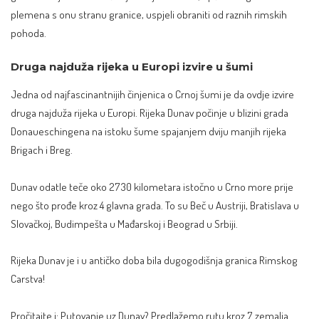
plemena s onu stranu granice,
uspjeli obraniti od raznih rimskih
pohoda
.
Druga najduža rijeka u Europi izvire u šumi
Jedna od najfascinantnijih činjenica o Crnoj šumi je da ovdje izvire
druga najduža rijeka u Europi. Rijeka
Dunav
počinje u blizini grada
Donaueschingena na istoku šume spajanjem dviju manjih rijeka
Brigach i Breg.
Dunav odatle teče oko 2730 kilometara istočno u Crno more prije
nego što prođe kroz 4 glavna grada. To su Beč u Austriji, Bratislava u
Slovačkoj,
Budimpešta
u Mađarskoj i Beograd u Srbiji.
Rijeka Dunav je i u antičko doba bila dugogodišnja granica Rimskog
Carstva!
Pročitajte i:
Putovanje uz Dunav? Predlažemo rutu kroz 7 zemalja