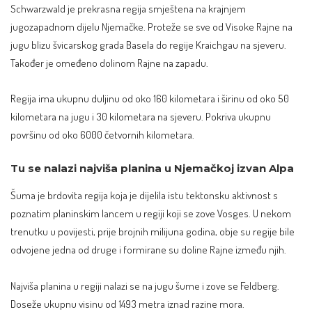
Schwarzwald je prekrasna regija smještena na krajnjem
jugozapadnom dijelu Njemačke. Proteže se sve od Visoke Rajne na
jugu blizu švicarskog grada Basela do regije Kraichgau na sjeveru.
Također je omeđeno dolinom Rajne na zapadu.
Regija ima ukupnu duljinu od oko 160 kilometara i širinu od oko 50
kilometara na jugu i 30 kilometara na sjeveru. Pokriva ukupnu
površinu od oko 6000 četvornih kilometara.
Tu se nalazi najviša planina u Njemačkoj izvan Alpa
Šuma je brdovita regija koja je dijelila istu tektonsku aktivnost s
poznatim planinskim lancem u regiji koji se zove
Vosges
. U nekom
trenutku u povijesti, prije brojnih milijuna godina, obje su regije bile
odvojene jedna od druge i formirane su doline Rajne između njih.
Najviša planina u regiji nalazi se na jugu šume i zove se Feldberg.
Doseže ukupnu visinu od 1493 metra iznad razine mora.