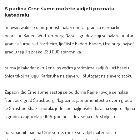
S padina Crne šume možete vidjeti poznatu
katedralu
Schwarzwald se u potpunosti nalazi unutar granica njemačke
pokrajine Baden-Württemberg. Najveći gradovi koji se nalaze unutar
granica šume su Pforzheim, lječilište Baden-Baden, i Freiburg, najveći
grad u regiji s preko 230.000 stanovnika.
Šuma je također okružena još većim gradovima, uključujući Basel u
Švicarskoj
na jugu, Karlsruhe na sjeveru i Stuttgart na sjeveroistoku.
Zapadni dio Crne šume sastoji se od doline Rajne i ovdje se nalazi
francuski grad Strasbourg. Najpoznatija znamenitost u ovom gradu
je Strasbourška katedrala, jedna od najljepših crkava na svijetu. Njena
izgradnja započela je 1015. godine, a dovršena u 15. stoljeću.
Sa zapadnih padina Crne šume, može se vidjeti katedrala u