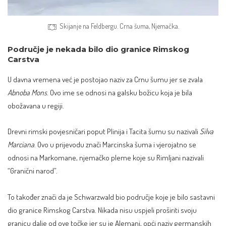
Skijanje na Feldbergu. Crna šuma, Njemačka.
Područje je nekada bilo dio granice Rimskog
Carstva
U davna vremena već je postojao naziv za Crnu šumu jer se zvala
Abnoba Mons
. Ovo ime se odnosi na galsku božicu koja je bila
obožavana u regiji.
Drevni rimski povjesničari poput Plinija i Tacita šumu su nazivali
Silva
Marciana
. Ovo u prijevodu znači Marcinska šuma i vjerojatno se
odnosi na Markomane, njemačko pleme koje su Rimljani nazivali
“Granični narod”.
To također znači da je Schwarzwald bio područje koje je bilo sastavni
dio granice Rimskog Carstva. Nikada nisu uspjeli proširiti svoju
granicu dalje od ove točke jer su je Alemani, opći naziv germanskih