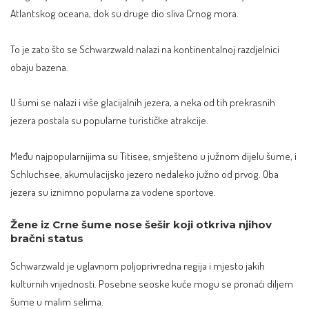
Atlantskog oceana, dok su druge dio sliva Crnog mora.
To je zato što se Schwarzwald nalazi na kontinentalnoj razdjelnici
obaju bazena.
U šumi se nalazi i više glacijalnih jezera, a neka od tih prekrasnih
jezera postala su popularne turističke atrakcije.
Među najpopularnijima su Titisee, smješteno u južnom dijelu šume, i
Schluchsee, akumulacijsko jezero nedaleko južno od prvog. Oba
jezera su iznimno popularna za vodene sportove.
Žene iz Crne šume nose šešir koji otkriva njihov
bračni status
Schwarzwald je uglavnom poljoprivredna regija i mjesto jakih
kulturnih vrijednosti. Posebne seoske kuće mogu se pronaći diljem
šume u malim selima.