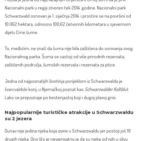
Nacionalni park u regiji stvoren tek 2014. godine.
Nacionalni park
Schwarzwald
osnovan je 1. siječnja 2014. i prostire se na površini od
10.062 hektara, odnosno 100,62 četvornih kilometara u sjevernom
dijelu Crne šume.
To, međutim, ne znači da šuma nije bila zaštićena do osnivanja ovog
Nacionalnog parka. Šuma se sastoji od više prirodnih rezervata,
zaštićenih područja, šumskih rezervata i rezervata za ptice.
Jedna od najpoznatijih životinja porijeklom iz Schwarzwalda je
švarcvaldski konj, u Njemačkoj poznat kao
Schwarzwälder Kaltblut
.
Lako se prepoznaje po kestenjastoj boji i dugoj plavoj grivi.
Najpopularnije turističke atrakcije u Schwarzwaldu
su 2 jezera
Dunav nije jedina rijeka koja izvire u Schwarzwaldu jer postoji još 19
drugih rijeka. Ono što je nevjerojatno je da su neke od njih u slivu