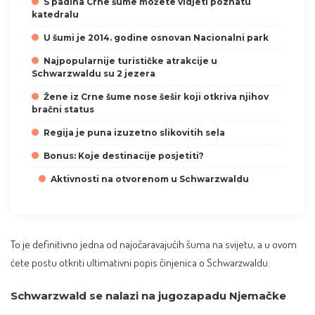
S padina Crne šume možete vidjeti poznatu
katedralu
U šumi je 2014. godine osnovan Nacionalni park
Najpopularnije turističke atrakcije u
Schwarzwaldu su 2 jezera
Žene iz Crne šume nose šešir koji otkriva njihov
bračni status
Regija je puna izuzetno slikovitih sela
Bonus: Koje destinacije posjetiti?
Aktivnosti na otvorenom u Schwarzwaldu
To je definitivno jedna od najočaravajućih šuma na svijetu, a u ovom
ćete postu otkriti ultimativni popis činjenica o Schwarzwaldu.
Schwarzwald se nalazi na jugozapadu Njemačke