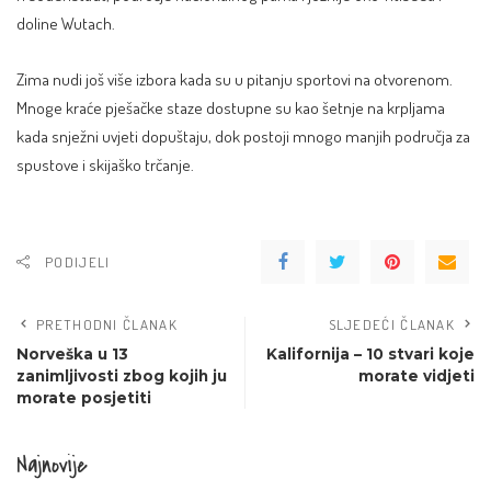
doline Wutach.
Zima nudi još više izbora kada su u pitanju sportovi na otvorenom.
Mnoge kraće pješačke staze dostupne su kao šetnje na krpljama
kada snježni uvjeti dopuštaju, dok postoji mnogo manjih područja za
spustove i skijaško trčanje.
PODIJELI
PRETHODNI ČLANAK
SLJEDEĆI ČLANAK
Norveška u 13
Kalifornija – 10 stvari koje
zanimljivosti zbog kojih ju
morate vidjeti
morate posjetiti
Najnovije