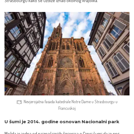
Strasbourgu kako se uzdiže iznad okolnog krajolika.
Nevjerojatna fasada katedrale Notre Dame u Strasbourgu u
Francuskoj
U šumi je 2014. godine osnovan Nacionalni park
Možda je jedna od najznačajnijih činjenica o Crnoj šumi da je prvi