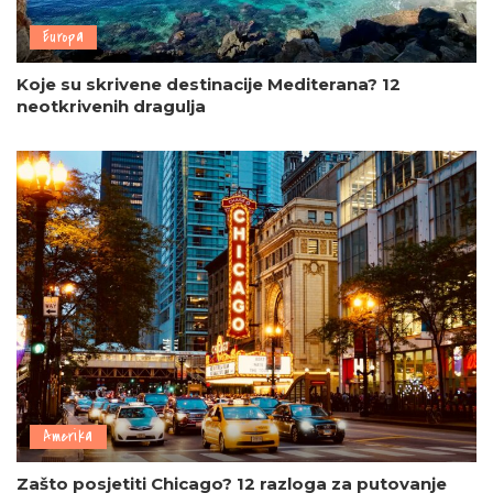
Europa
Koje su skrivene destinacije Mediterana? 12
neotkrivenih dragulja
Amerika
Zašto posjetiti Chicago? 12 razloga za putovanje