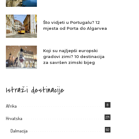
Što vidjeti u Portugalu? 12
mjesta od Porta do Algarvea
Koji su najljepši europski
gradovi zimi? 10 destinacija
za savršen zimski bijeg
Istraži destinacije
8
Afrika
271
Hrvatska
92
Dalmacija