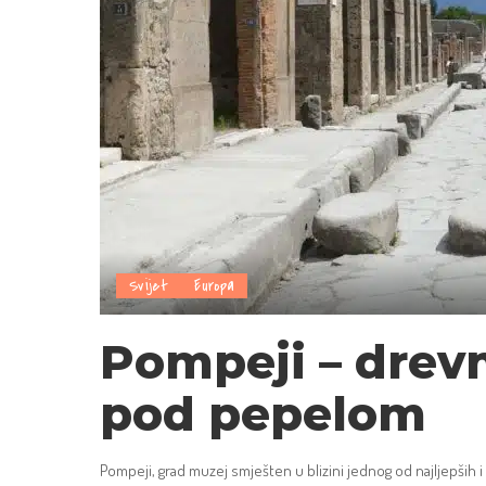
Svijet
Europa
Pompeji – drevn
pod pepelom
Pompeji, grad muzej smješten u blizini jednog od najljepših i