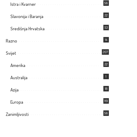
56
Istra i Kvarner
22
Slavonija i Baranja
53
Središnja Hrvatska
14
Razno
207
Svijet
22
Amerika
1
Australija
18
Azija
119
Europa
56
Zanimljivosti