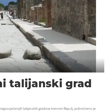
i talijanski grad
 najposjećenijih talijanskih gradova imenom Napulj, jedinstveno je