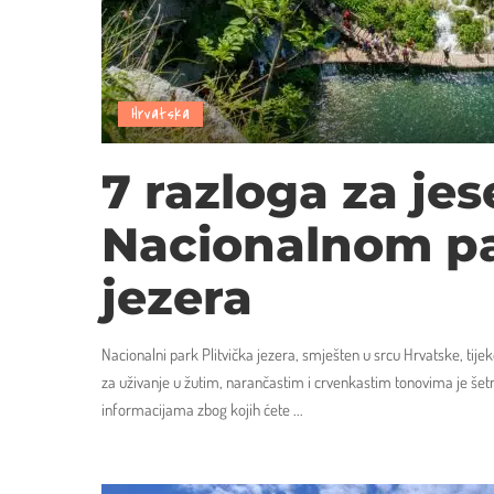
Hrvatska
7 razloga za jes
Nacionalnom pa
jezera
Nacionalni park Plitvička jezera, smješten u srcu Hrvatske, tijek
za uživanje u žutim, narančastim i crvenkastim tonovima je šet
informacijama zbog kojih ćete
...