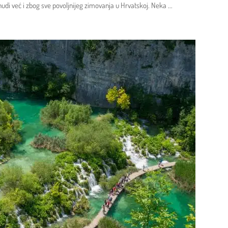
udi već i zbog sve povoljnijeg zimovanja u Hrvatskoj. Neka
...