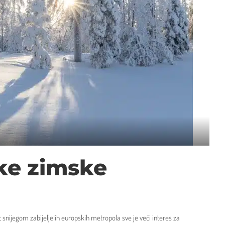
ke zimske
t snijegom zabijeljelih europskih metropola sve je veći interes za