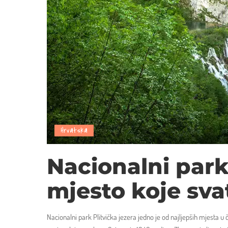
Hrvatska
Nacionalni park 
mjesto koje sva
Nacionalni park Plitvička jezera jedno je od najljepših mjesta u č