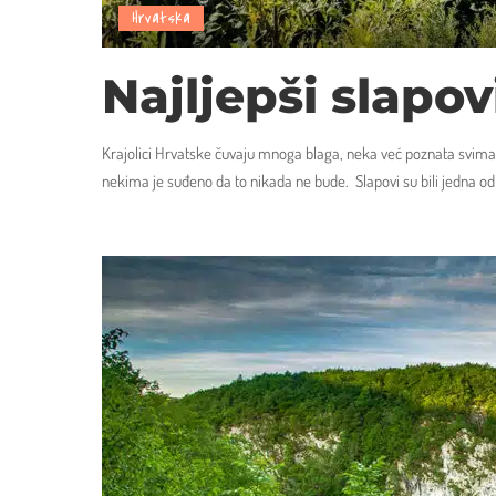
Hrvatska
Najljepši slapo
Krajolici Hrvatske čuvaju mnoga blaga, neka već poznata svima, 
nekima je suđeno da to nikada ne bude. Slapovi su bili jedna od 