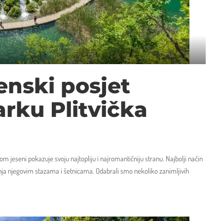
enski posjet
rku Plitvička
om jeseni pokazuje svoju najtopliju i najromantičniju stranu. Najbolji način
nja njegovim stazama i šetnicama. Odabrali smo nekoliko zanimljivih