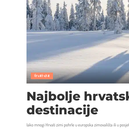
Hrvatska
Najbolje hrvats
destinacije
Iako mnogi Hrvati zimi pohrle u europska zimovališta ili u posje