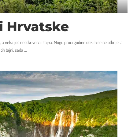
vi Hrvatske
a neka još neotkrivena i tajna. Mogu proći godine dok ih se ne otkrije, a
tih tajni, sada
...