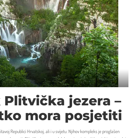
Plitvička jezera –
tko mora posjetiti
itavoj Republici Hrvatskoj, ali i u svijetu. Njihov kompleks je proglašen