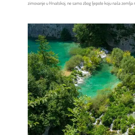
zimovanje u Hrvatskoj, ne samo zbog ljepote koju naša zemlja n