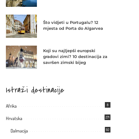
Što vidjeti u Portugalu? 12
mjesta od Porta do Algarvea
Koji su najljepši europski
gradovi zimi? 10 destinacija za
savršen zimski bijeg
Istraži destinacije
8
Afrika
271
Hrvatska
92
Dalmacija