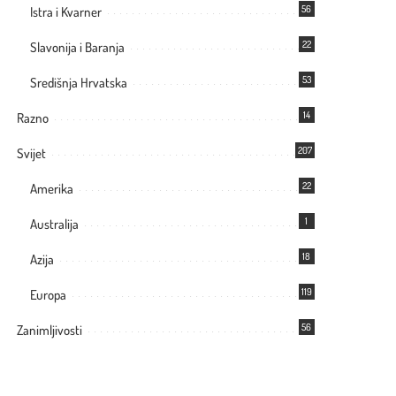
56
Istra i Kvarner
22
Slavonija i Baranja
53
Središnja Hrvatska
14
Razno
207
Svijet
22
Amerika
1
Australija
18
Azija
119
Europa
56
Zanimljivosti